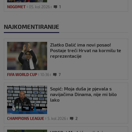
NOGOMET
05. kol 2026
1
NAJKOMENTIRANIJE
Zlatko Dalić ima novi posao!
Postaje treći Hrvat na kormilu te
reprezentacije
FIFA WORLD CUP
10:36
7
Sopić: Moja duša je pjevala s
navijačima Dinama, nije mi bilo
lako
CHAMPIONS LEAGUE
5. kol 2026
2