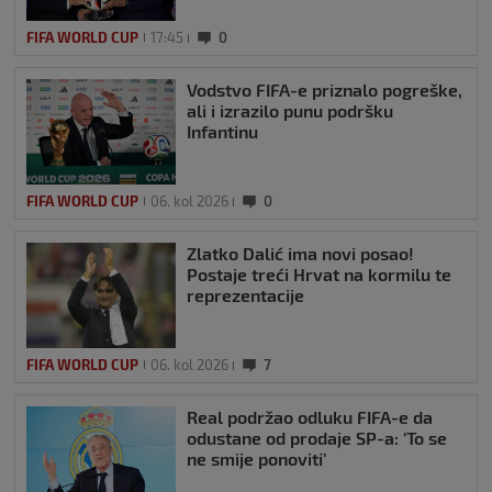
FIFA WORLD CUP
17:45
0
Vodstvo FIFA-e priznalo pogreške,
ali i izrazilo punu podršku
Infantinu
FIFA WORLD CUP
06. kol 2026
0
Zlatko Dalić ima novi posao!
Postaje treći Hrvat na kormilu te
reprezentacije
FIFA WORLD CUP
06. kol 2026
7
Real podržao odluku FIFA-e da
odustane od prodaje SP-a: ‘To se
ne smije ponoviti’