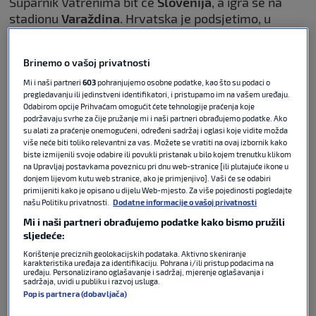
Suparnik Vatrenima bit će
Slovenija
, a igra se na
stadionu
Varaždina
. Hrvatska je podsjetimo, u
prošloj utakmici protiv Belgije izgubila 2:0 na
Rujevici.
Brinemo o vašoj privatnosti
POVEZANO
Mi i naši partneri
603
pohranjujemo osobne podatke, kao što su podaci o
pregledavanju ili jedinstveni identifikatori, i pristupamo im na vašem uređaju.
Odabirom opcije Prihvaćam omogućit ćete tehnologije praćenja koje
podržavaju svrhe za čije pružanje mi i naši partneri obrađujemo podatke. Ako
Dalić: Nema mjesta za
su alati za praćenje onemogućeni, određeni sadržaj i oglasi koje vidite možda
propitivanje mog rada
više neće biti toliko relevantni za vas. Možete se vratiti na ovaj izbornik kako
biste izmijenili svoje odabire ili povukli pristanak u bilo kojem trenutku klikom
na Upravljaj postavkama poveznicu pri dnu web-stranice [ili plutajuće ikone u
donjem lijevom kutu web stranice, ako je primjenjivo]. Vaši će se odabiri
primijeniti kako je opisano u dijelu Web-mjesto. Za više pojedinosti pogledajte
FIFA WORLD CUP
06. lip 2026
0
našu Politiku privatnosti.
Dodatne informacije o vašoj privatnosti
Mi i naši partneri obrađujemo podatke kako bismo pružili
Slovenija u ovaj susret ulazi oslabljena jer neće
sljedeće:
moći računati na svoju najveću zvijezdu
Benjamina
Korištenje preciznih geolokacijskih podataka. Aktivno skeniranje
karakteristika uređaja za identifikaciju. Pohrana i/ili pristup podacima na
Šeška
, koji je ozlijeđen.
uređaju. Personalizirano oglašavanje i sadržaj, mjerenje oglašavanja i
sadržaja, uvidi u publiku i razvoj usluga.
Popis partnera (dobavljača)
Izbornik
Zlatko Dalić
je utakmicu s Belgijom označio