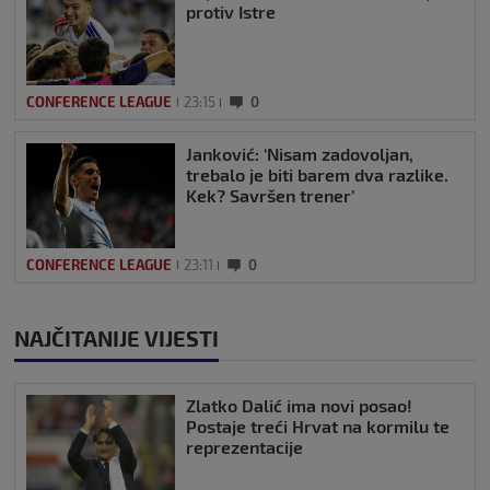
protiv Istre
CONFERENCE LEAGUE
23:15
0
Janković: ‘Nisam zadovoljan,
trebalo je biti barem dva razlike.
Kek? Savršen trener’
CONFERENCE LEAGUE
23:11
0
NAJČITANIJE VIJESTI
Zlatko Dalić ima novi posao!
Postaje treći Hrvat na kormilu te
reprezentacije