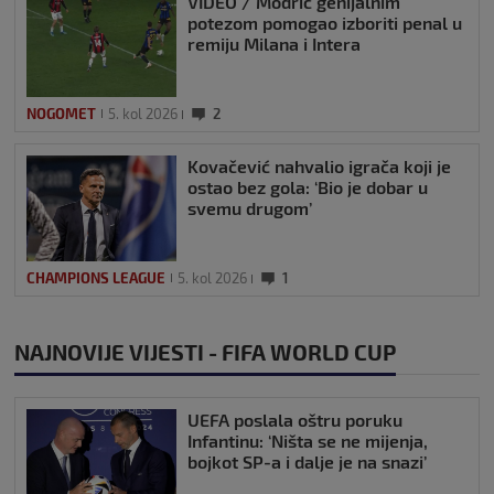
VIDEO / Modrić genijalnim
potezom pomogao izboriti penal u
remiju Milana i Intera
NOGOMET
5. kol 2026
2
Kovačević nahvalio igrača koji je
ostao bez gola: ‘Bio je dobar u
svemu drugom’
CHAMPIONS LEAGUE
5. kol 2026
1
NAJNOVIJE VIJESTI - FIFA WORLD CUP
UEFA poslala oštru poruku
Infantinu: ‘Ništa se ne mijenja,
bojkot SP-a i dalje je na snazi’