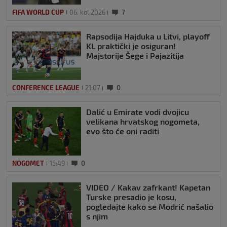
FIFA WORLD CUP
06. kol 2026
7
Rapsodija Hajduka u Litvi, playoff
KL praktički je osiguran!
Majstorije Šege i Pajazitija
CONFERENCE LEAGUE
21:07
0
Dalić u Emirate vodi dvojicu
velikana hrvatskog nogometa,
evo što će oni raditi
NOGOMET
15:49
0
VIDEO / Kakav zafrkant! Kapetan
Turske presadio je kosu,
pogledajte kako se Modrić našalio
s njim