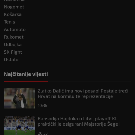
Nogomet
Košarka
Tenis
Automoto
Rukomet
Odbojka
SK Fight
Ostalo
Najčitanije vijesti
Zlatko Dalić ima novi posao! Postaje treći
Hrvat na kormilu te reprezentacije
10:36
Rapsodija Hajduka u Litvi, playoff KL
praktički je osiguran! Majstorije Šege i
Pajazitija
20:53