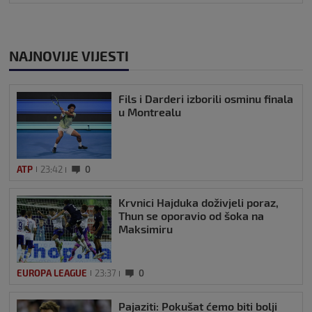
NAJNOVIJE VIJESTI
Fils i Darderi izborili osminu finala
u Montrealu
ATP
23:42
0
Krvnici Hajduka doživjeli poraz,
Thun se oporavio od šoka na
Maksimiru
EUROPA LEAGUE
23:37
0
Pajaziti: Pokušat ćemo biti bolji