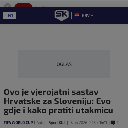
SportKlub
Instaliraj
Sport portal
HRV
GET - On the Google Play
OGLAS
Ovo je vjerojatni sastav
Hrvatske za Sloveniju: Evo
gdje i kako pratiti utakmicu
FIFA WORLD CUP
Autor:
Sport Klub
7. lip 2026
9:45 >
14:11
2