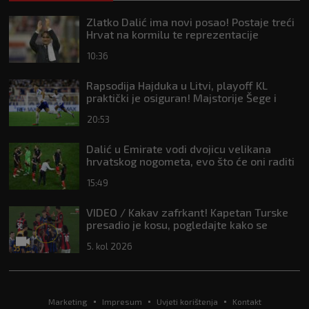
Zlatko Dalić ima novi posao! Postaje treći
Hrvat na kormilu te reprezentacije
10:36
Rapsodija Hajduka u Litvi, playoff KL
praktički je osiguran! Majstorije Šege i
Pajazitija
20:53
Dalić u Emirate vodi dvojicu velikana
hrvatskog nogometa, evo što će oni raditi
15:49
VIDEO / Kakav zafrkant! Kapetan Turske
presadio je kosu, pogledajte kako se
Modrić našalio s njim
5. kol 2026
Marketing
Impresum
Uvjeti korištenja
Kontakt