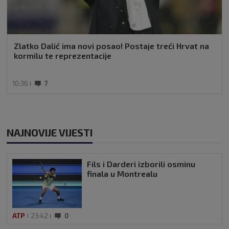
Zlatko Dalić ima novi posao! Postaje treći Hrvat na
kormilu te reprezentacije
10:36
7
NAJNOVIJE VIJESTI
Fils i Darderi izborili osminu
finala u Montrealu
ATP
23:42
0