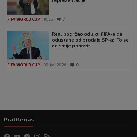
FIFA WORLD CUP
10:36
7
Real podržao odluku FIFA-e da
odustane od prodaje SP-a: ‘To se
ne smije ponoviti’
FIFA WORLD CUP
02. kol 2026
0
Pratite nas