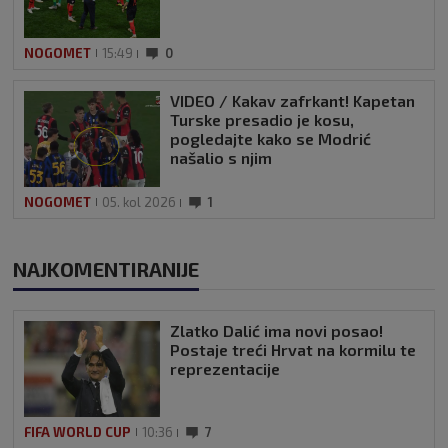
NOGOMET
15:49
0
VIDEO / Kakav zafrkant! Kapetan
Turske presadio je kosu,
pogledajte kako se Modrić
našalio s njim
NOGOMET
05. kol 2026
1
NAJKOMENTIRANIJE
Zlatko Dalić ima novi posao!
Postaje treći Hrvat na kormilu te
reprezentacije
FIFA WORLD CUP
10:36
7