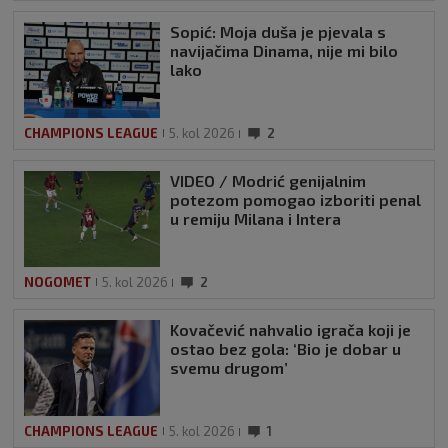
Sopić: Moja duša je pjevala s
navijačima Dinama, nije mi bilo
lako
CHAMPIONS LEAGUE
5. kol 2026
2
VIDEO / Modrić genijalnim
potezom pomogao izboriti penal
u remiju Milana i Intera
NOGOMET
5. kol 2026
2
Kovačević nahvalio igrača koji je
ostao bez gola: ‘Bio je dobar u
svemu drugom’
CHAMPIONS LEAGUE
5. kol 2026
1