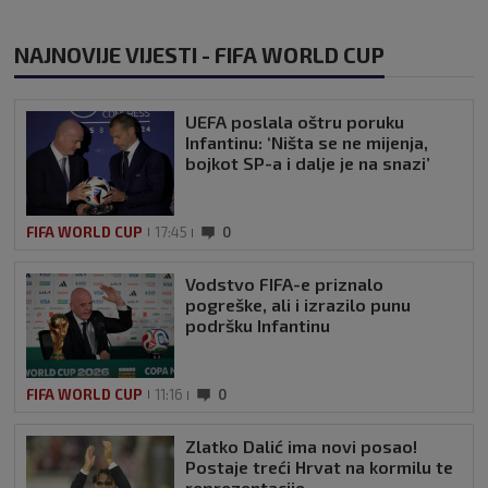
NAJNOVIJE VIJESTI - FIFA WORLD CUP
UEFA poslala oštru poruku
Infantinu: ‘Ništa se ne mijenja,
bojkot SP-a i dalje je na snazi’
FIFA WORLD CUP
17:45
0
Vodstvo FIFA-e priznalo
pogreške, ali i izrazilo punu
podršku Infantinu
FIFA WORLD CUP
11:16
0
Zlatko Dalić ima novi posao!
Postaje treći Hrvat na kormilu te
reprezentacije