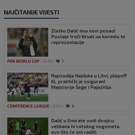
NAJČITANIJE VIJESTI
Zlatko Dalić ima novi posao!
Postaje treći Hrvat na kormilu te
reprezentacije
FIFA WORLD CUP
10:36
7
Rapsodija Hajduka u Litvi, playoff
KL praktički je osiguran!
Majstorije Šege i Pajazitija
CONFERENCE LEAGUE
21:07
0
Dalić u Emirate vodi dvojicu
velikana hrvatskog nogometa,
evo što će oni raditi