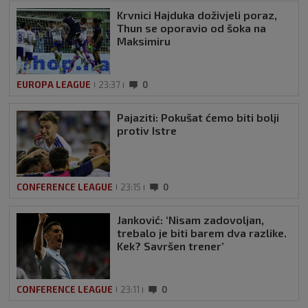
Krvnici Hajduka doživjeli poraz,
Thun se oporavio od šoka na
Maksimiru
EUROPA LEAGUE
23:37
0
Pajaziti: Pokušat ćemo biti bolji
protiv Istre
CONFERENCE LEAGUE
23:15
0
Janković: ‘Nisam zadovoljan,
trebalo je biti barem dva razlike.
Kek? Savršen trener’
CONFERENCE LEAGUE
23:11
0