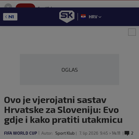
SportKlub
Instaliraj
Sport portal
HRV
GET - On the Google Play
OGLAS
Ovo je vjerojatni sastav
Hrvatske za Sloveniju: Evo
gdje i kako pratiti utakmicu
FIFA WORLD CUP
Autor:
Sport Klub
7. lip 2026
9:45 >
14:11
2