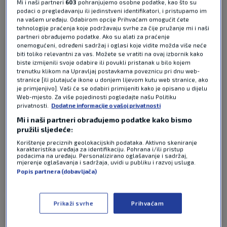
Mi i naši partneri
603
pohranjujemo osobne podatke, kao što su
podaci o pregledavanju ili jedinstveni identifikatori, i pristupamo im
na vašem uređaju. Odabirom opcije Prihvaćam omogućit ćete
2 KOMENTARA
tehnologije praćenja koje podržavaju svrhe za čije pružanje mi i naši
Najnovije
partneri obrađujemo podatke. Ako su alati za praćenje
onemogućeni, određeni sadržaj i oglasi koje vidite možda više neće
Observer
prije 2 mjeseci
biti toliko relevantni za vas. Možete se vratiti na ovaj izbornik kako
biste izmijenili svoje odabire ili povukli pristanak u bilo kojem
trenutku klikom na Upravljaj postavkama poveznicu pri dnu web-
Nema tog trenera (tzv. izbornika!) koji tjedan dana
stranice [ili plutajuće ikone u donjem lijevom kutu web stranice, ako
je primjenjivo]. Vaši će se odabiri primijeniti kako je opisano u dijelu
prije turnira još traži i istražuje u kojoj i kakvoj
Web-mjesto. Za više pojedinosti pogledajte našu Politiku
formaciji treba odigrati utakmicu. Definitivno
privatnosti.
Dodatne informacije o vašoj privatnosti
inovativan pristup za zavaravanje protivnika !
Mi i naši partneri obrađujemo podatke kako bismo
Nema takvog trenera.
pružili sljedeće:
Osim stručnjaka Dalića.
Korištenje preciznih geolokacijskih podataka. Aktivno skeniranje
karakteristika uređaja za identifikaciju. Pohrana i/ili pristup
Legenda.
podacima na uređaju. Personalizirano oglašavanje i sadržaj,
mjerenje oglašavanja i sadržaja, uvidi u publiku i razvoj usluga.
Popis partnera (dobavljača)
Odgovor
Prikaži svrhe
Prihvaćam
Talični tom
prije 2 mjeseci