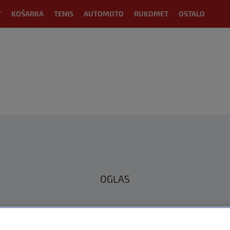
T
KOŠARKA
TENIS
AUTOMOTO
RUKOMET
OSTALO
OGLAS