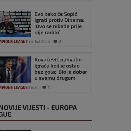
Evo kako će Sopić
igrati protiv Dinama:
‘Ovo se nikada prije
nije radilo’
MPIONS LEAGUE
4. kol 2026
2
Kovačević nahvalio
igrača koji je ostao
bez gola: ‘Bio je dobar
u svemu drugom’
MPIONS LEAGUE
8:24
1
un za SK bez
dona o Dinamu:
NOVIJE VIJESTI - EUROPA
ledaju sramotno!
GUE
mu papire i neka
u 2025
1
dalje. Tako se to
'