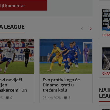
lji komentar
PA LEAGUE
CHA
CHA
vi navijači
Evo protiv koga će
Brač
jeni
Dinamo igrati u
par
NAJ
skarcem: 'On
trećem kolu
'Izg
LEA
r, napunit će
kvalifikacija za Lige
Daj 
26
0
28. srp 2026
2
28. st
agajnu'
prvaka
ide 
radi