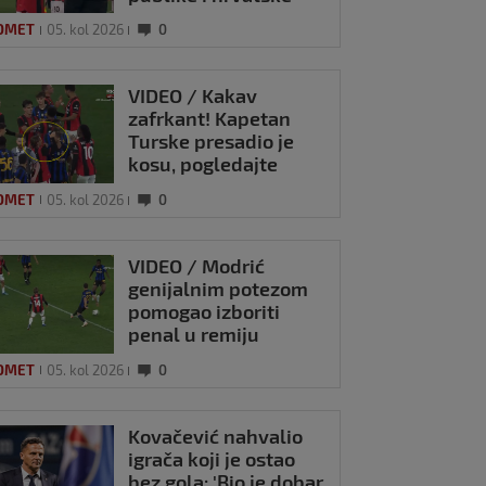
zastave na tribinama
OMET
05. kol 2026
0
VIDEO / Kakav
zafrkant! Kapetan
Turske presadio je
kosu, pogledajte
kako se Modrić
OMET
05. kol 2026
0
našalio s njim
VIDEO / Modrić
genijalnim potezom
pomogao izboriti
penal u remiju
Milana i Intera
OMET
05. kol 2026
0
Kovačević nahvalio
igrača koji je ostao
bez gola: 'Bio je dobar