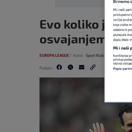
Brinemo o
Mi i naši par
pristupamo i
Evo koliko je As
za čije pruža
koje vidite m
odabire ili p
osvajanjem Eur
plutajuće iko
dijelu Web-mj
Mi i naši
EUROPA LEAGUE
Autor:
Sport Klub
20. svi 2026
2
Korištenje pr
pristup podac
razvoj uslug
Podijeli :
Popis partn