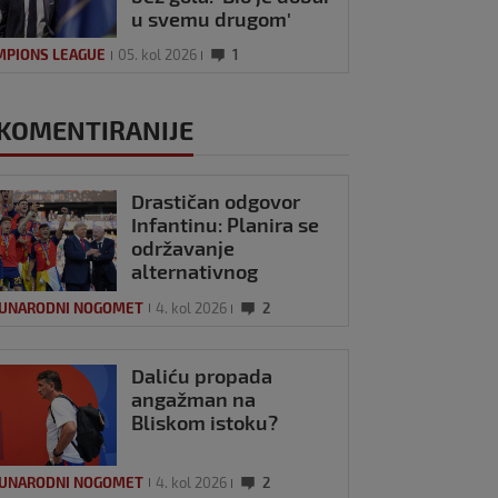
u svemu drugom'
MPIONS LEAGUE
05. kol 2026
1
KOMENTIRANIJE
Drastičan odgovor
Infantinu: Planira se
održavanje
alternativnog
Svjetskog prvenstva?
UNARODNI NOGOMET
4. kol 2026
2
Daliću propada
angažman na
Bliskom istoku?
UNARODNI NOGOMET
4. kol 2026
2