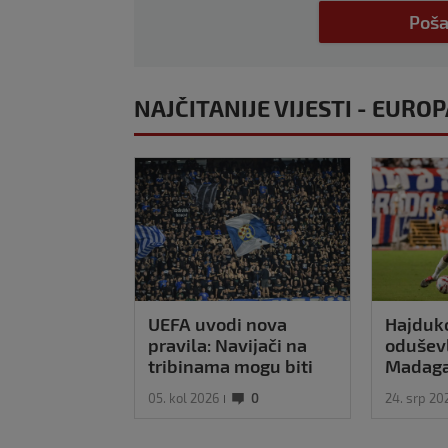
Poša
NAJČITANIJE VIJESTI - EURO
UEFA uvodi nova
Hajduko
pravila: Navijači na
oduševl
tribinama mogu biti
Madaga
zadovoljni
je zvije
05. kol 2026
0
24. srp 20
nam bl