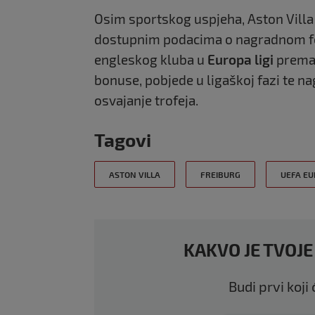
Osim sportskog uspjeha, Aston Villa 
dostupnim podacima o nagradnom fo
engleskog kluba u
Europa ligi
premaš
bonuse, pobjede u ligaškoj fazi te n
osvajanje trofeja.
Tagovi
ASTON VILLA
FREIBURG
UEFA EU
KAKVO JE TVOJE
Budi prvi koji