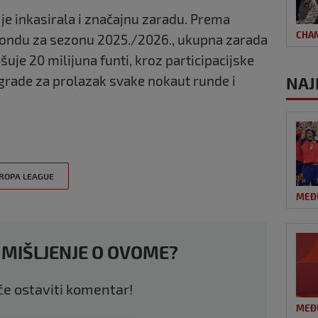
je inkasirala i značajnu zaradu. Prema
CHA
ndu za sezonu 2025./2026., ukupna zarada
uje 20 milijuna funti, kroz participacijske
agrade za prolazak svake nokaut runde i
NAJ
ROPA LEAGUE
MEĐ
 MIŠLJENJE O OVOME?
 će ostaviti komentar!
MEĐ