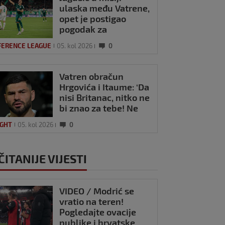
ulaska među Vatrene,
opet je postigao
pogodak za
Panathinaikos!
FERENCE LEAGUE
05. kol 2026
0
Vatren obračun
Hrgovića i Itaume: ‘Da
nisi Britanac, nitko ne
bi znao za tebe! Ne
dajem ti nikakav
IGHT
05. kol 2026
0
respekt’
ČITANIJE VIJESTI
VIDEO / Modrić se
vratio na teren!
Pogledajte ovacije
publike i hrvatske