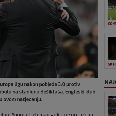
CON
SK F
NAJ
Europa ligu nakon pobjede 3:0 protiv
nbulu na stadionu Bešiktaša. Engleski klub
 u ovom natjecanju.
golom
Yourija Tielemansa
, koji je preciznim