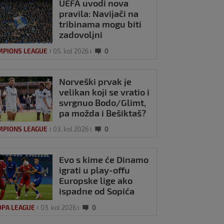
UEFA uvodi nova
pravila: Navijači na
tribinama mogu biti
zadovoljni
MPIONS LEAGUE
05. kol 2026
0
Norveški prvak je
velikan koji se vratio i
svrgnuo Bodo/Glimt,
pa možda i Bešiktaš?
Nije moglo
MPIONS LEAGUE
03. kol 2026
0
nezgodnije
Evo s kime će Dinamo
igrati u play-offu
Europske lige ako
ispadne od Sopića
OPA LEAGUE
03. kol 2026
0