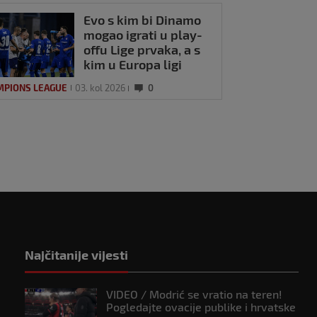
Evo s kim bi Dinamo
mogao igrati u play-
offu Lige prvaka, a s
kim u Europa ligi
MPIONS LEAGUE
03. kol 2026
0
Najčitanije vijesti
VIDEO / Modrić se vratio na teren!
Pogledajte ovacije publike i hrvatske