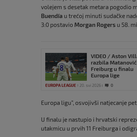
volejem s desetak metara pogodio m
Buendía
u trećoj minuti sudačke na
3:0 postavio
Morgan Rogers
u 58. mi
VIDEO / Aston Vill
razbila Matanovi
Freiburg u finalu
Europa lige
EUROPA LEAGUE
20. svi 2026
0
Europa ligu”, osvojivši natjecanje pet
U finalu je nastupio i hrvatski repre
utakmicu u prvih 11 Freiburga i odigra