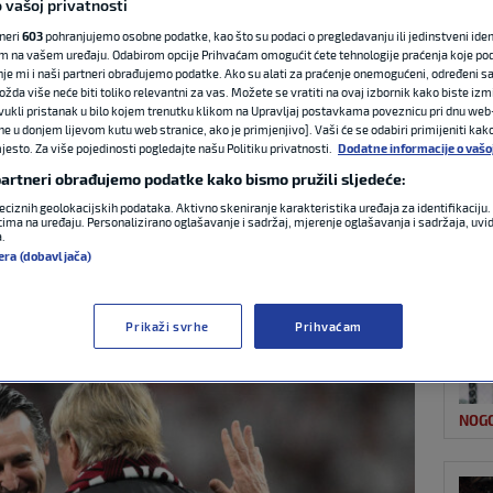
 vašoj privatnosti
tneri
603
pohranjujemo osobne podatke, kao što su podaci o pregledavanju ili jedinstveni identi
m na vašem uređaju. Odabirom opcije Prihvaćam omogućit ćete tehnologije praćenja koje po
NAJ
ton Villa zaradila
nje mi i naši partneri obrađujemo podatke. Ako su alati za praćenje onemogućeni, određeni sa
ožda više neće biti toliko relevantni za vas. Možete se vratiti na ovaj izbornik kako biste izmi
ovukli pristanak u bilo kojem trenutku klikom na Upravljaj postavkama poveznicu pri dnu web-
opa lige
ne u donjem lijevom kutu web stranice, ako je primjenjivo]. Vaši će se odabiri primijeniti kak
esto. Za više pojedinosti pogledajte našu Politiku privatnosti.
Dodatne informacije o vašo
 partneri obrađujemo podatke kako bismo pružili sljedeće:
3:11
0 komentara
eciznih geolokacijskih podataka. Aktivno skeniranje karakteristika uređaja za identifikaciju. 
ima na uređaju. Personalizirano oglašavanje i sadržaj, mjerenje oglašavanja i sadržaja, uvidi
a.
NOG
era (dobavljača)
Prikaži svrhe
Prihvaćam
NOG