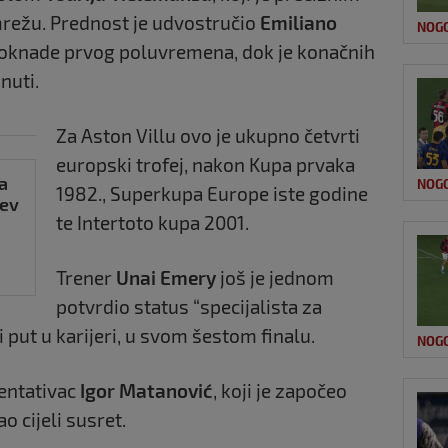
režu. Prednost je udvostručio
Emiliano
NOG
doknade prvog poluvremena, dok je konačnih
nuti.
Za Aston Villu ovo je ukupno četvrti
europski trofej, nakon Kupa prvaka
a
NOG
1982., Superkupa Europe iste godine
ćev
te Intertoto kupa 2001.
Trener
Unai Emery
još je jednom
potvrdio status “specijalista za
i put u karijeri, u svom šestom finalu.
NOG
zentativac
Igor Matanović
, koji je započeo
o cijeli susret.