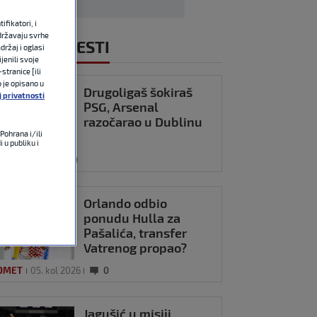
fikatori, i
državaju svrhe
NOVIJE VIJESTI
držaj i oglasi
jenili svoje
stranice [ili
o je opisano u
Drugoligaš šokiraš
j privatnosti
PSG, Arsenal
razočarao u Dublinu
Pohrana i/ili
 u publiku i
OMET
23:11
0
Orlando odbio
ponudu Hulla za
Pašalića, transfer
Vatrenog propao?
OMET
05. kol 2026
0
Jagušić u misiji