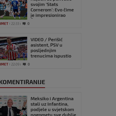
svojim ‘Stats
Cornerom’: Evo čime
je impresionirao
Šotiček
OMET
22:33
0
VIDEO / Perišić
asistent, PSV u
posljednjim
trenucima ispustio
pobjedu
OMET
22:09
0
KOMENTIRANIJE
Meksiko i Argentina
stali uz Infantina,
podjele u svjetskom
nogometu sve dublje