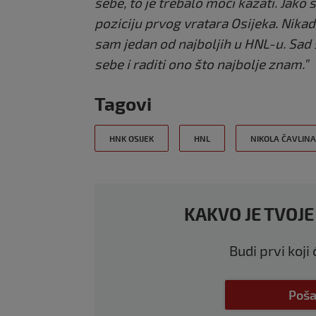
sebe, to je trebalo moći kazati. Jako
poziciju prvog vratara Osijeka. Nika
sam jedan od najboljih u HNL-u. Sad
sebe i raditi ono što najbolje znam.”
Tagovi
HNK OSIJEK
HNL
NIKOLA ČAVLINA
KAKVO JE TVOJE
Budi prvi koji
Poša