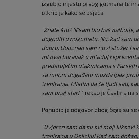
izgubio mjesto prvog golmana te ima
otkrio je kako se osjeća.
“Znate što? Nisam bio baš najbolje, 
dogoditi u nogometu. No, kad sam do
dobro. Upoznao sam novi stožer i sa
mi ovaj boravak u mladoj reprezentaci
predstojećim utakmicama s Farskih o
sa mnom događalo možda ipak probl
treniranja. Mislim da će ljudi sad, k
sam onaj stari “,
rekao je Čavlina na
Ponudio je odgovor zbog čega su se d
“Uvjeren sam da su svi moji kiksevi 
treniranja u Osijeku! Kad sam došao, 