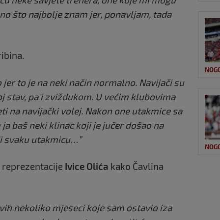
 ono što najbolje znam jer, ponavljam, tada
ibina.
NOG
 jer to je na neki način normalno. Navijači su
voj stav, pa i zviždukom. U većim klubovima
ti na navijački volej. Nakon one utakmice sa
ja baš neki klinac koji je jučer došao na
di svaku utakmicu…”
NOG
1 reprezentacije
Ivice Olića
kako Čavlina
ih nekoliko mjeseci koje sam ostavio iza