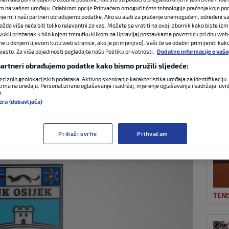
m na vašem uređaju. Odabirom opcije Prihvaćam omogućit ćete tehnologije praćenja koje po
nje mi i naši partneri obrađujemo podatke. Ako su alati za praćenje onemogućeni, određeni sa
ožda više neće biti toliko relevantni za vas. Možete se vratiti na ovaj izbornik kako biste izmi
NAJ
a neki klinac da mi
ovukli pristanak u bilo kojem trenutku klikom na Upravljaj postavkama poveznicu pri dnu web-
ne u donjem lijevom kutu web stranice, ako je primjenjivo]. Vaši će se odabiri primijeniti kak
esto. Za više pojedinosti pogledajte našu Politiku privatnosti.
Dodatne informacije o vašo
znam da sam jedan
 partneri obrađujemo podatke kako bismo pružili sljedeće:
eciznih geolokacijskih podataka. Aktivno skeniranje karakteristika uređaja za identifikaciju. 
HNL-u
ima na uređaju. Personalizirano oglašavanje i sadržaj, mjerenje oglašavanja i sadržaja, uvidi
a.
era (dobavljača)
NOG
0 komentara
Prikaži svrhe
Prihvaćam
TENI