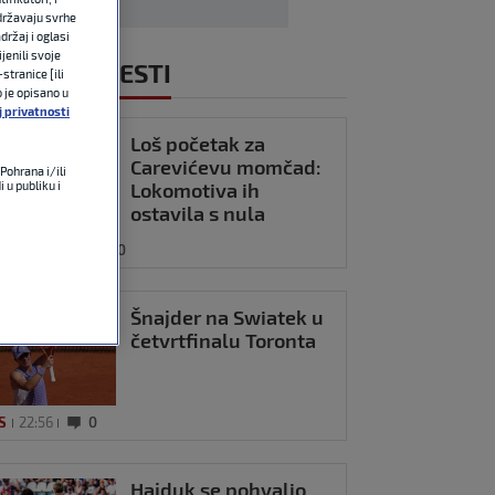
državaju svrhe
držaj i oglasi
jenili svoje
NOVIJE VIJESTI
stranice [ili
o je opisano u
j privatnosti
Loš početak za
Carevićevu momčad:
Pohrana i/ili
 u publiku i
Lokomotiva ih
ostavila s nula
bodova na startu
OMET
22:59
0
sezone
Šnajder na Swiatek u
četvrtfinalu Toronta
S
22:56
0
Hajduk se pohvalio