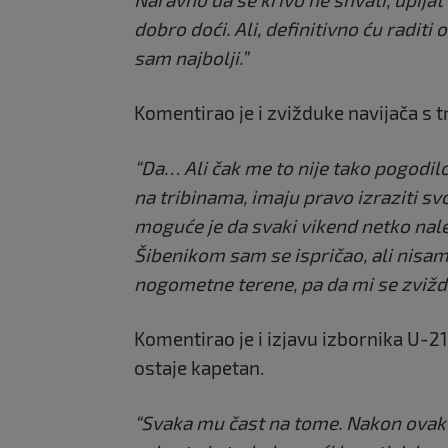
dobro doći. Ali, definitivno ću raditi
sam najbolji.”
Komentirao je i zvižduke navijača s tr
“Da… Ali čak me to nije tako pogodilo
na tribinama, imaju pravo izraziti s
moguće je da svaki vikend netko nale
Šibenikom sam se ispričao, ali nisam 
nogometne terene, pa da mi se zviž
Komentirao je i izjavu izbornika U-2
ostaje kapetan.
“Svaka mu čast na tome. Nakon ovakv