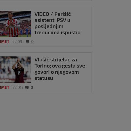
VIDEO / Perišić
asistent, PSV u
posljednjim
trenucima ispustio
pobjedu
OMET
22:09
0
Vlašić strijelac za
Torino; ova gesta sve
govori o njegovom
statusu
OMET
22:01
0