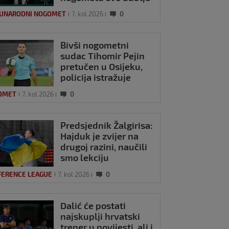
UNARODNI NOGOMET
7. kol 2026
0
Bivši nogometni
sudac Tihomir Pejin
pretučen u Osijeku,
policija istražuje
brutalni napad
OMET
7. kol 2026
0
Predsjednik Žalgirisa:
Hajduk je zvijer na
drugoj razini, naučili
smo lekciju
FERENCE LEAGUE
7. kol 2026
0
Dalić će postati
najskuplji hrvatski
trener u povijesti, ali i