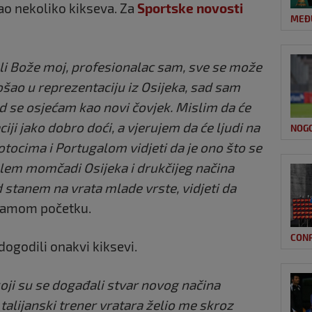
o nekoliko kikseva. Za
Sportske novosti
MEĐ
ali Bože moj, profesionalac sam, sve se može
šao u reprezentaciju iz Osijeka, sad sam
d se osjećam kao novi čovjek. Mislim da će
ji jako dobro doći, a vjerujem da će ljudi na
NOG
tocima i Portugalom vidjeti da je ono što se
em momčadi Osijeka i drukčijeg načina
ad stanem na vrata mlade vrste, vidjeti da
 samom početku.
CON
ogodili onakvi kiksevi.
koji su se događali stvar novog načina
talijanski trener vratara želio me skroz