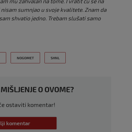
 sam mu zahvalan na tome. I vratit ću se na
d nisam sumnjao u svoje kvalitete. Znam da
 sam shvatio jedno. Trebam slušati samo
NOGOMET
SHNL
 MIŠLJENJE O OVOME?
 će ostaviti komentar!
lji komentar