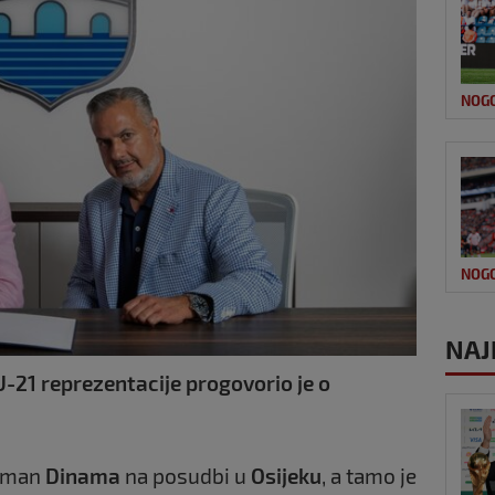
NOG
NOG
NAJ
-21 reprezentacije progovorio je o
lman
Dinama
na posudbi u
Osijeku
, a tamo je