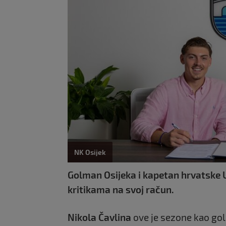
NK Osijek
Golman Osijeka i kapetan hrvatske U
kritikama na svoj račun.
Nikola Čavlina
ove je sezone kao go