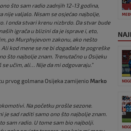
e ono što sam radio zadnjih 12-13 godina,
 nije valjalo. Nisam se osjećao najbolje,
MEĐ
o. I onda stvari krenu nizbrdo. Da stvar bude
ih igrača u blizini da je isprave i, eto,
NAJ
ugim, po Murphyjevom zakonu, ako nešto
 Ali kod mene se ne bi događale te pogreške
ono što najbolje znam. Trenutačno u Osijeku
 se učim, ali… Nije da mi odgovaraju.”
stu prvog golmana Osijeka zamijenio
Marko
NOG
 Lokomotivi. Na početku prošle sezone.
i je sad raditi samo ono što najbolje znam.
što sam radio. U tome sam bio najbolji.
NOG
t ću neke savjete trenera, one koje mi mogu