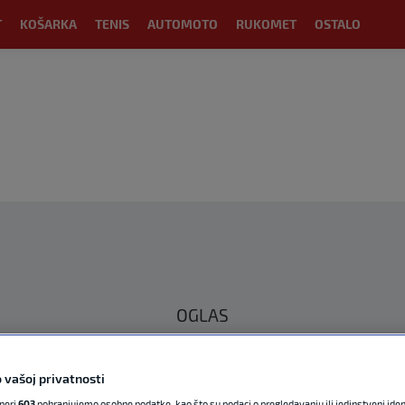
T
KOŠARKA
TENIS
AUTOMOTO
RUKOMET
OSTALO
OGLAS
 vašoj privatnosti
tneri
603
pohranjujemo osobne podatke, kao što su podaci o pregledavanju ili jedinstveni identi