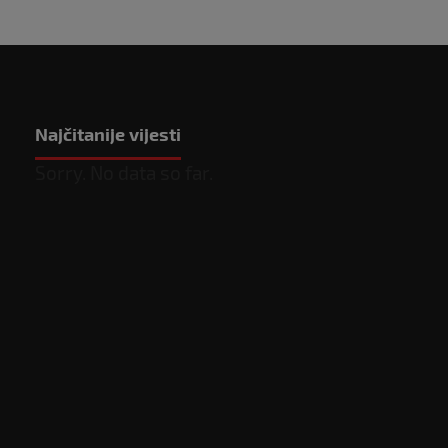
Najčitanije vijesti
Sorry. No data so far.