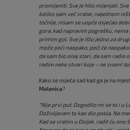
promijeniti. Sve je htio mijenjati. Sv
koliko sam već vratar, najednom ništa
točnije, nisam se uopće osjećao dobr
gora, kad napravim pogrešku, nema naš
primim gol. Sve je išlo jedno za dr
može poći naopako, poći će naopako.
da sam bio onaj stari, da sam radio 
radim neke stvari koje – ne znam! Još
Kako se osjeća sad kad ga je na mje
Malenica
?
“Nije prvi put. Dogodilo mi se to i u
Doživljavam to kao dio posla. Na men
Kad se vratim u Osijek, radit ću ono 
Naravno da se krivo ne shvati, upija