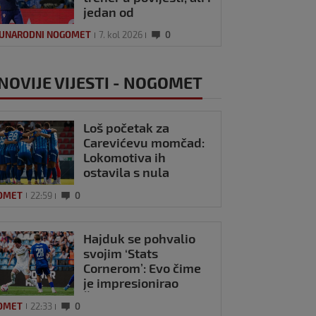
jedan od
najplaćenijih na
UNARODNI NOGOMET
7. kol 2026
0
svijetu
NOVIJE VIJESTI - NOGOMET
Loš početak za
Carevićevu momčad:
Lokomotiva ih
ostavila s nula
bodova na startu
OMET
22:59
0
sezone
Hajduk se pohvalio
svojim ‘Stats
Cornerom’: Evo čime
je impresionirao
Šotiček
OMET
22:33
0