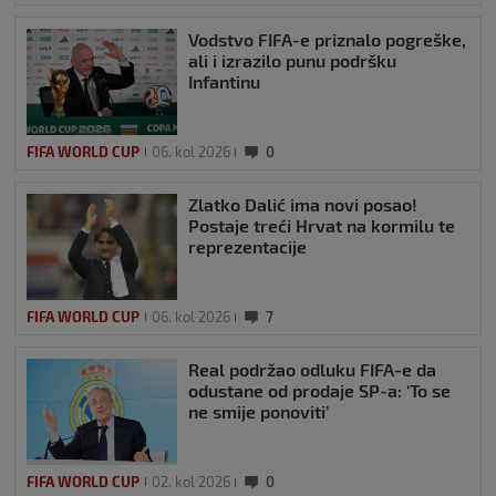
Vodstvo FIFA-e priznalo pogreške,
ali i izrazilo punu podršku
Infantinu
FIFA WORLD CUP
06. kol 2026
0
Zlatko Dalić ima novi posao!
Postaje treći Hrvat na kormilu te
reprezentacije
FIFA WORLD CUP
06. kol 2026
7
Real podržao odluku FIFA-e da
odustane od prodaje SP-a: ‘To se
ne smije ponoviti’
FIFA WORLD CUP
02. kol 2026
0