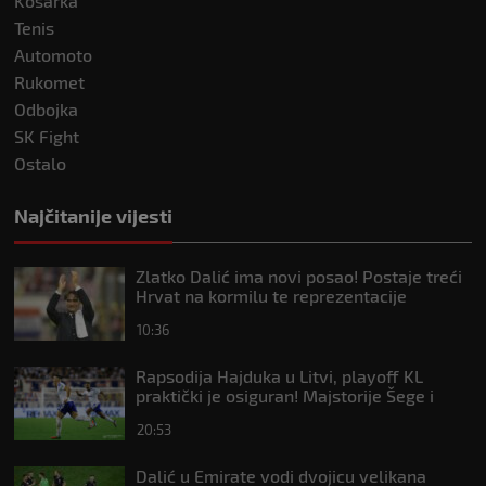
Košarka
Tenis
Automoto
Rukomet
Odbojka
SK Fight
Ostalo
Najčitanije vijesti
Zlatko Dalić ima novi posao! Postaje treći
Hrvat na kormilu te reprezentacije
10:36
Rapsodija Hajduka u Litvi, playoff KL
praktički je osiguran! Majstorije Šege i
Pajazitija
20:53
Dalić u Emirate vodi dvojicu velikana