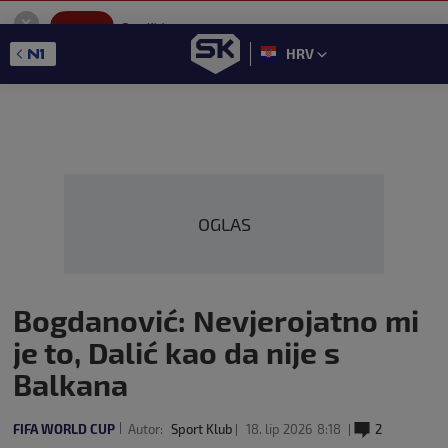
SportKlub
Instaliraj
Sport portal
HRV
GET - On the Google Play
OGLAS
Bogdanović: Nevjerojatno mi
je to, Dalić kao da nije s
Balkana
FIFA WORLD CUP
Autor:
Sport Klub
18. lip 2026
8:18
2