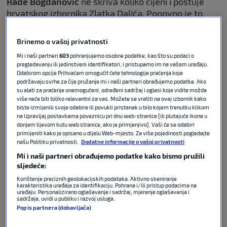
Rade Bogdanović
ne skriva koliko cijeni i poštuje
hrvatskog izbornika Zlatka Dalića. Ponovno je to
pokazao i pred okršaj Hrvatske i Engleske na
Svjetskom prvenstvu u SAD-u, Meksiku i Kanadi,
Brinemo o vašoj privatnosti
koja je završila pobjedom Engleza 4:2.
Mi i naši partneri
603
pohranjujemo osobne podatke, kao što su podaci o
pregledavanju ili jedinstveni identifikatori, i pristupamo im na vašem uređaju.
#related-news_0
Odabirom opcije Prihvaćam omogućit ćete tehnologije praćenja koje
podržavaju svrhe za čije pružanje mi i naši partneri obrađujemo podatke. Ako
su alati za praćenje onemogućeni, određeni sadržaj i oglasi koje vidite možda
Bogdanović je u programu RTS-a pohvalio
Zlatka
više neće biti toliko relevantni za vas. Možete se vratiti na ovaj izbornik kako
biste izmijenili svoje odabire ili povukli pristanak u bilo kojem trenutku klikom
Dalića
komentirajući početnih 11 Hrvatske, u kojima
na Upravljaj postavkama poveznicu pri dnu web-stranice [ili plutajuće ikone u
zbog lakše ozljede nije bilo Matea Kovačića, dok je
donjem lijevom kutu web stranice, ako je primjenjivo]. Vaši će se odabiri
napad predvodio Petar Musa. Pritom je posebno
primijeniti kako je opisano u dijelu Web-mjesto. Za više pojedinosti pogledajte
našu Politiku privatnosti.
Dodatne informacije o vašoj privatnosti
istaknuo kako se hrvatski izbornik, po njegovu
mišljenju, uopće ne ponaša kao klasični Balkanac.
Mi i naši partneri obrađujemo podatke kako bismo pružili
sljedeće:
Korištenje preciznih geolokacijskih podataka. Aktivno skeniranje
“To nam govori da je izbornik sjeo i dobro razmislio
karakteristika uređaja za identifikaciju. Pohrana i/ili pristup podacima na
te da moraju igrati samo spremni igrači. On ne
uređaju. Personalizirano oglašavanje i sadržaj, mjerenje oglašavanja i
sadržaja, uvidi u publiku i razvoj usluga.
robuje imenima. Nevjerojatno mi je da netko s
Popis partnera (dobavljača)
Balkana ne robuje imenima i autoritetima, on kao da