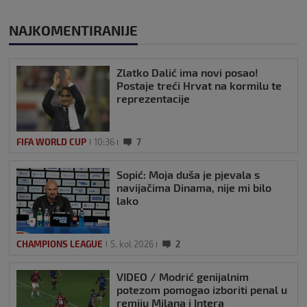
NAJKOMENTIRANIJE
Zlatko Dalić ima novi posao!
Postaje treći Hrvat na kormilu te
reprezentacije
FIFA WORLD CUP
10:36
7
Sopić: Moja duša je pjevala s
navijačima Dinama, nije mi bilo
lako
CHAMPIONS LEAGUE
5. kol 2026
2
VIDEO / Modrić genijalnim
potezom pomogao izboriti penal u
remiju Milana i Intera