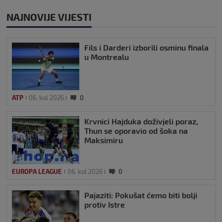
NAJNOVIJE VIJESTI
Fils i Darderi izborili osminu finala
u Montrealu
ATP
06. kol 2026
0
Krvnici Hajduka doživjeli poraz,
Thun se oporavio od šoka na
Maksimiru
EUROPA LEAGUE
06. kol 2026
0
Pajaziti: Pokušat ćemo biti bolji
protiv Istre