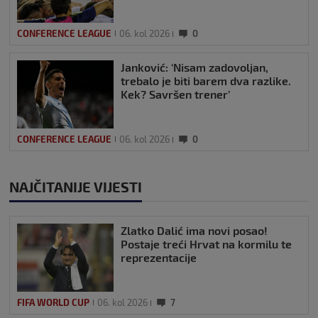
CONFERENCE LEAGUE
06. kol 2026
0
Janković: ‘Nisam zadovoljan,
trebalo je biti barem dva razlike.
Kek? Savršen trener’
CONFERENCE LEAGUE
06. kol 2026
0
NAJČITANIJE VIJESTI
Zlatko Dalić ima novi posao!
Postaje treći Hrvat na kormilu te
reprezentacije
FIFA WORLD CUP
06. kol 2026
7