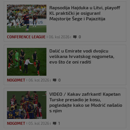
Rapsodija Hajduka u Litvi, playoff
KL praktički je osiguran!
Majstorije Šege i Pajazitija
CONFERENCE LEAGUE
06. kol 2026
0
Dalić u Emirate vodi dvojicu
velikana hrvatskog nogometa,
evo što će oni raditi
NOGOMET
06. kol 2026
0
VIDEO / Kakav zafrkant! Kapetan
Turske presadio je kosu,
pogledajte kako se Modrić našalio
s njim
NOGOMET
05. kol 2026
1