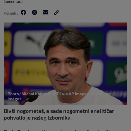
komentara
Podijeli :
Photo/Michal Kamaryt (CTK via AP Images via Guliver
Images
Bivši nogometaš, a sada nogometni analitičar
pohvalio je našeg izbornika.