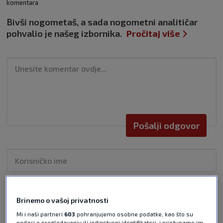
komentara
Bivši nogometaš, a sada nogometni analitičar
pohvalio je našeg izbornika.
Pročitaj više
Pošalji odgovor
Pošalji
Brinemo o vašoj privatnosti
Mi i naši partneri
603
pohranjujemo osobne podatke, kao što su
podaci o pregledavanju ili jedinstveni identifikatori, i pristupamo im