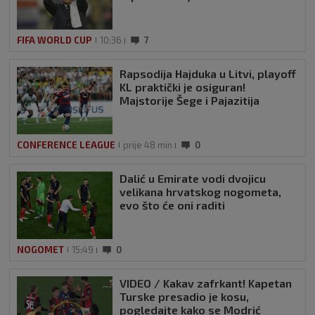
FIFA WORLD CUP
10:36
7
Rapsodija Hajduka u Litvi, playoff
KL praktički je osiguran!
Majstorije Šege i Pajazitija
CONFERENCE LEAGUE
prije 48 min
0
Dalić u Emirate vodi dvojicu
velikana hrvatskog nogometa,
evo što će oni raditi
NOGOMET
15:49
0
VIDEO / Kakav zafrkant! Kapetan
Turske presadio je kosu,
pogledajte kako se Modrić