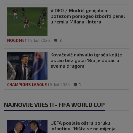
VIDEO / Modrić genijalnim
potezom pomogao izboriti penal
u remiju Milana i Intera
NOGOMET
5. kol 2026
2
Kovačević nahvalio igrača koji je
ostao bez gola: ‘Bio je dobar u
svemu drugom’
CHAMPIONS LEAGUE
5. kol 2026
1
NAJNOVIJE VIJESTI - FIFA WORLD CUP
UEFA poslala oštru poruku
Infantinu: ‘Ništa se ne mijenja,