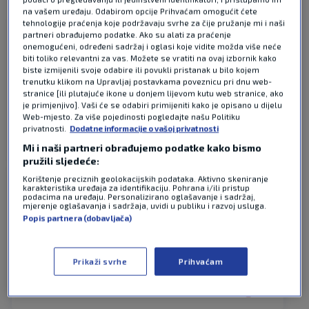
2 KOMENTARA
Najnovije
na vašem uređaju. Odabirom opcije Prihvaćam omogućit ćete
tehnologije praćenja koje podržavaju svrhe za čije pružanje mi i naši
partneri obrađujemo podatke. Ako su alati za praćenje
Jura
prije 2 mjeseci
onemogućeni, određeni sadržaj i oglasi koje vidite možda više neće
biti toliko relevantni za vas. Možete se vratiti na ovaj izbornik kako
biste izmijenili svoje odabire ili povukli pristanak u bilo kojem
Ha ha,ovo je smiješno! Dalić ne robuje imenima a
trenutku klikom na Upravljaj postavkama poveznicu pri dnu web-
ovi od 40 godina jedva hodaju po terenu.E moj
stranice [ili plutajuće ikone u donjem lijevom kutu web stranice, ako
je primjenjivo]. Vaši će se odabiri primijeniti kako je opisano u dijelu
Rade.
Web-mjesto. Za više pojedinosti pogledajte našu Politiku
privatnosti.
Dodatne informacije o vašoj privatnosti
Odgovor
Mi i naši partneri obrađujemo podatke kako bismo
pružili sljedeće:
Korištenje preciznih geolokacijskih podataka. Aktivno skeniranje
mililili
karakteristika uređaja za identifikaciju. Pohrana i/ili pristup
prije 2 mjeseci
podacima na uređaju. Personalizirano oglašavanje i sadržaj,
mjerenje oglašavanja i sadržaja, uvidi u publiku i razvoj usluga.
Popis partnera (dobavljača)
Gosp.Bogdanoviću hvala za utješnu kamilicu,ali
predlažem našem Daliću da sutra organizira utrku
oko Međugorja ,možda tu može nekoga pobijediti.
Prikaži svrhe
Prihvaćam
Odgovor