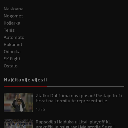
Naslovna
Nogomet
Košarka
Tenis
Automoto
Rukomet
Odbojka
SK Fight
Ostalo
Najčitanije vijesti
Zlatko Dalić ima novi posao! Postaje treći
Hrvat na kormilu te reprezentacije
10:36
Rapsodija Hajduka u Litvi, playoff KL
praktički je osiguran! Majstorije Šege i