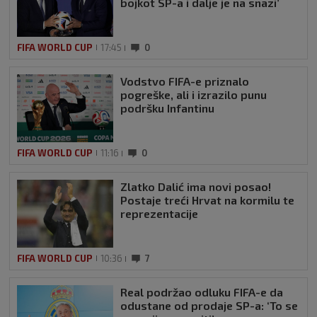
bojkot SP-a i dalje je na snazi’
FIFA WORLD CUP
17:45
0
Vodstvo FIFA-e priznalo
pogreške, ali i izrazilo punu
podršku Infantinu
FIFA WORLD CUP
11:16
0
Zlatko Dalić ima novi posao!
Postaje treći Hrvat na kormilu te
reprezentacije
FIFA WORLD CUP
10:36
7
Real podržao odluku FIFA-e da
odustane od prodaje SP-a: ‘To se