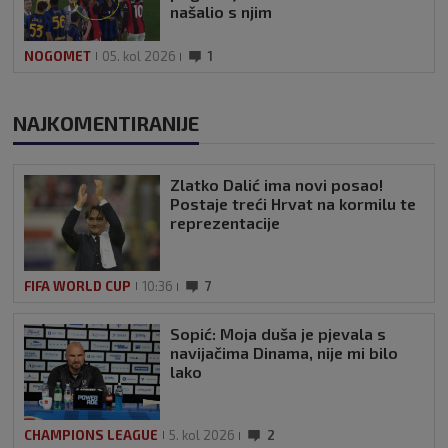
našalio s njim
NOGOMET
05. kol 2026
1
NAJKOMENTIRANIJE
Zlatko Dalić ima novi posao!
Postaje treći Hrvat na kormilu te
reprezentacije
FIFA WORLD CUP
10:36
7
Sopić: Moja duša je pjevala s
navijačima Dinama, nije mi bilo
lako
CHAMPIONS LEAGUE
5. kol 2026
2