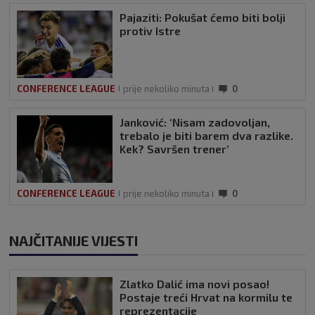
Pajaziti: Pokušat ćemo biti bolji
protiv Istre
CONFERENCE LEAGUE
prije nekoliko minuta
0
Janković: ‘Nisam zadovoljan,
trebalo je biti barem dva razlike.
Kek? Savršen trener’
CONFERENCE LEAGUE
prije nekoliko minuta
0
NAJČITANIJE VIJESTI
Zlatko Dalić ima novi posao!
Postaje treći Hrvat na kormilu te
reprezentacije