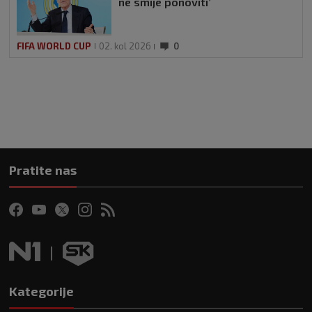
ne smije ponoviti’
FIFA WORLD CUP
02. kol 2026
0
Pratite nas
Kategorije