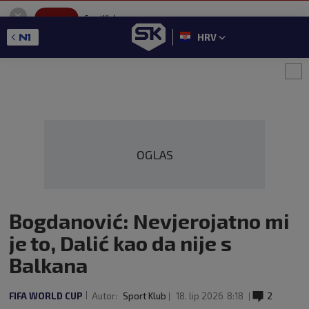
SportKlub
Instaliraj
Sport portal
HRV
GET - On the Google Play
OGLAS
Bogdanović: Nevjerojatno mi
je to, Dalić kao da nije s
Balkana
FIFA WORLD CUP
Autor:
Sport Klub
18. lip 2026
8:18
2