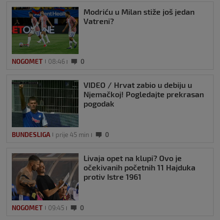
Modriću u Milan stiže još jedan
Vatreni?
NOGOMET
08:46
0
VIDEO / Hrvat zabio u debiju u
Njemačkoj! Pogledajte prekrasan
pogodak
BUNDESLIGA
prije 45 min
0
Livaja opet na klupi? Ovo je
očekivanih početnih 11 Hajduka
protiv Istre 1961
NOGOMET
09:45
0