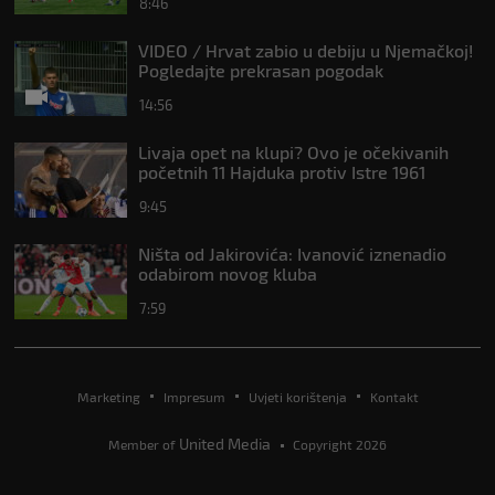
8:46
VIDEO / Hrvat zabio u debiju u Njemačkoj!
Pogledajte prekrasan pogodak
14:56
Livaja opet na klupi? Ovo je očekivanih
početnih 11 Hajduka protiv Istre 1961
9:45
Ništa od Jakirovića: Ivanović iznenadio
odabirom novog kluba
7:59
Marketing
Impresum
Uvjeti korištenja
Kontakt
United Media
Member of
Copyright 2026