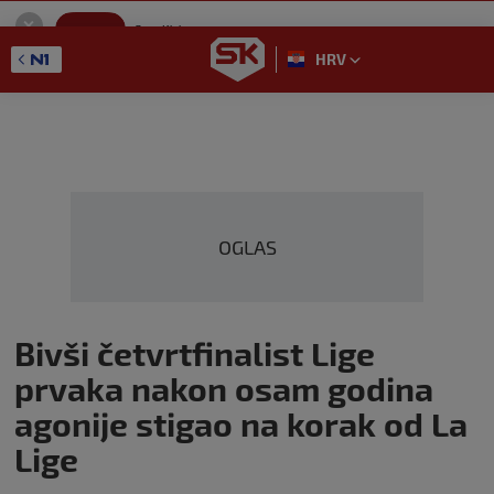
SportKlub
Instaliraj
Sport portal
HRV
GET - On the Google Play
OGLAS
Bivši četvrtfinalist Lige
prvaka nakon osam godina
agonije stigao na korak od La
Lige