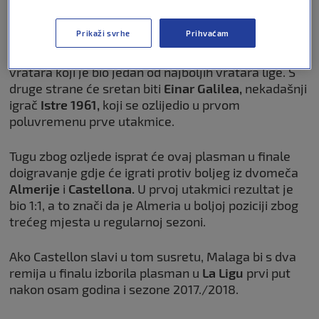
momčadi. Tu ukupnu prednost od 2:1 je Malaga i
sačuvala te je izborila finale doigravanja.
Prikaži svrhe
Prihvaćam
Tužna je to vijest za
Dinka Horkaša,
hrvatskog
vratara koji je bio jedan od najboljih vratara lige. S
druge strane će sretan biti
Einar Galilea,
nekadašnji
igrač
Istre 1961,
koji se ozlijedio u prvom
poluvremenu prve utakmice.
Tugu zbog ozljede isprat će ovaj plasman u finale
doigravanje gdje će igrati protiv boljeg iz dvomeča
Almerije
i
Castellona.
U prvoj utakmici rezultat je
bio 1:1, a to znači da je Almeria u boljoj poziciji zbog
trećeg mjesta u regularnoj sezoni.
Ako Castellon slavi u tom susretu, Malaga bi s dva
remija u finalu izborila plasman u
La Ligu
prvi put
nakon osam godina i sezone 2017./2018.