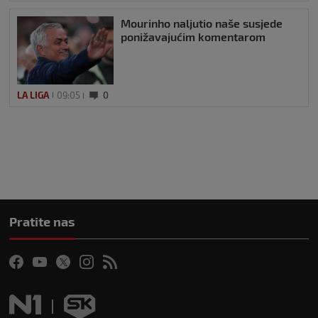
Mourinho naljutio naše susjede
ponižavajućim komentarom
LA LIGA
09:05
0
Pratite nas