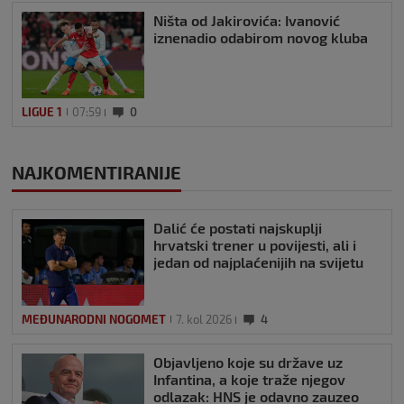
Ništa od Jakirovića: Ivanović
iznenadio odabirom novog kluba
LIGUE 1
07:59
0
NAJKOMENTIRANIJE
Dalić će postati najskuplji
hrvatski trener u povijesti, ali i
jedan od najplaćenijih na svijetu
MEĐUNARODNI NOGOMET
7. kol 2026
4
Objavljeno koje su države uz
Infantina, a koje traže njegov
odlazak: HNS je odavno zauzeo