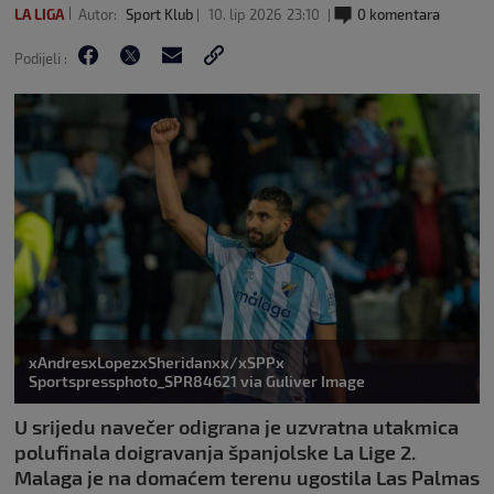
LA LIGA
Autor:
Sport Klub
10. lip 2026
23:10
0 komentara
Podijeli :
xAndresxLopezxSheridanxx/xSPPx
Sportspressphoto_SPR84621 via Guliver Image
U srijedu navečer odigrana je uzvratna utakmica
polufinala doigravanja španjolske La Lige 2.
Malaga je na domaćem terenu ugostila Las Palmas