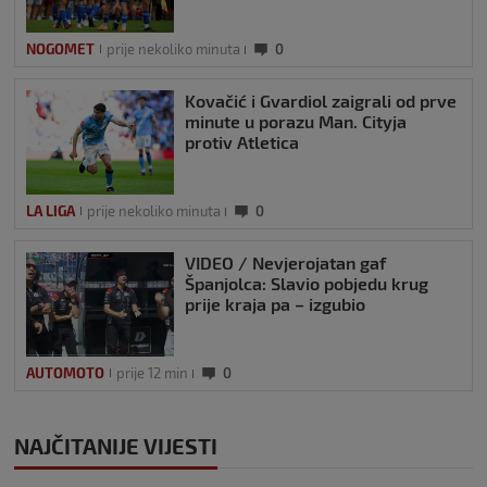
NOGOMET
prije nekoliko minuta
0
Kovačić i Gvardiol zaigrali od prve
minute u porazu Man. Cityja
protiv Atletica
LA LIGA
prije nekoliko minuta
0
VIDEO / Nevjerojatan gaf
Španjolca: Slavio pobjedu krug
prije kraja pa – izgubio
AUTOMOTO
prije 12 min
0
NAJČITANIJE VIJESTI