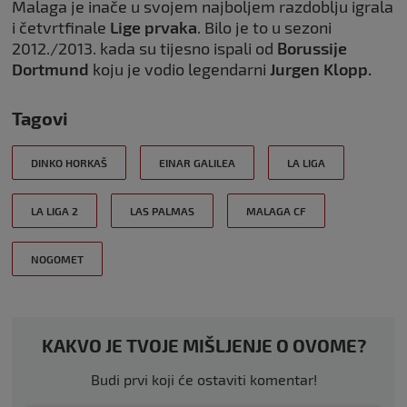
Malaga je inače u svojem najboljem razdoblju igrala
i četvrtfinale
Lige
prvaka
. Bilo je to u sezoni
2012./2013. kada su tijesno ispali od
Borussije
Dortmund
koju je vodio legendarni
Jurgen Klopp.
Tagovi
DINKO HORKAŠ
EINAR GALILEA
LA LIGA
LA LIGA 2
LAS PALMAS
MALAGA CF
NOGOMET
KAKVO JE TVOJE MIŠLJENJE O OVOME?
Budi prvi koji će ostaviti komentar!