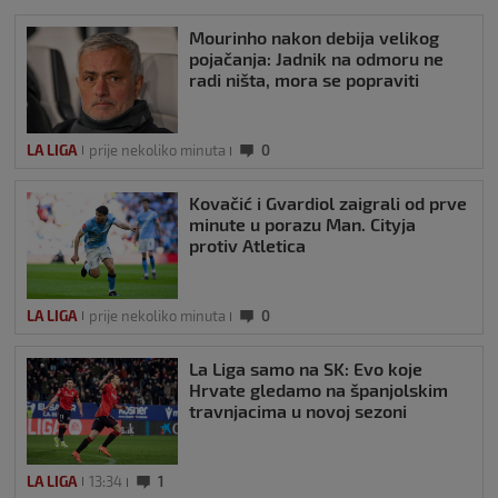
Mourinho nakon debija velikog
pojačanja: Jadnik na odmoru ne
radi ništa, mora se popraviti
LA LIGA
prije nekoliko minuta
0
Kovačić i Gvardiol zaigrali od prve
minute u porazu Man. Cityja
protiv Atletica
LA LIGA
prije nekoliko minuta
0
La Liga samo na SK: Evo koje
Hrvate gledamo na španjolskim
travnjacima u novoj sezoni
LA LIGA
13:34
1