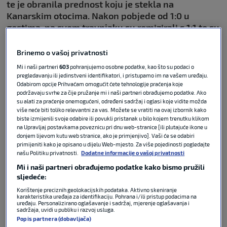
te je obranila prednost koju je stekla na
Kanarskim otocima. Nakon pobjede od 1:0 u
gostima, na svom travnjaku su remizirali s 1:1 te su
s ukupnih 2:1 izborili finale doigravanja za elitni
rang.
Brinemo o vašoj privatnosti
Mi i naši partneri
603
pohranjujemo osobne podatke, kao što su podaci o
Vodstvo
Las Palmasu
doveo je
Jese,
nekadašnji
pregledavanju ili jedinstveni identifikatori, i pristupamo im na vašem uređaju.
Odabirom opcije Prihvaćam omogućit ćete tehnologije praćenja koje
igrač
Real Madrida
kojemu je nogu prije 12 godina
podržavaju svrhe za čije pružanje mi i naši partneri obrađujemo podatke. Ako
slomio
Seand Kolašinac
dok je igrao za
Schalke
.
su alati za praćenje onemogućeni, određeni sadržaj i oglasi koje vidite možda
više neće biti toliko relevantni za vas. Možete se vratiti na ovaj izbornik kako
biste izmijenili svoje odabire ili povukli pristanak u bilo kojem trenutku klikom
Taj gol iskusnog Španjolca poništio je
Joaquin
na Upravljaj postavkama poveznicu pri dnu web-stranice [ili plutajuće ikone u
Munoz
u 69. minuti. To je bio posebno važan gol za
donjem lijevom kutu web stranice, ako je primjenjivo]. Vaši će se odabiri
primijeniti kako je opisano u dijelu Web-mjesto. Za više pojedinosti pogledajte
Malagu
jer u španjolskom doigravanju prednost u
našu Politiku privatnosti.
Dodatne informacije o vašoj privatnosti
slučaju izjednačenog rezultata ima ekipa koja je bila
Mi i naši partneri obrađujemo podatke kako bismo pružili
bolja u regularnoj sezoni.
sljedeće:
Korištenje preciznih geolokacijskih podataka. Aktivno skeniranje
Tako je kod rezultata 1:0 za Las Palmas Malaga
karakteristika uređaja za identifikaciju. Pohrana i/ili pristup podacima na
uređaju. Personalizirano oglašavanje i sadržaj, mjerenje oglašavanja i
ispadala iz doigravanja, no ovim golom Munoza
sadržaja, uvidi u publiku i razvoj usluga.
kontrola je ponovno bila u rukama andaluzijske
Popis partnera (dobavljača)