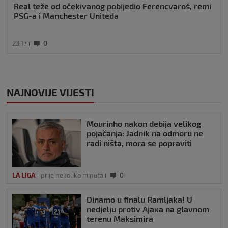
Real teže od očekivanog pobijedio Ferencvaroš, remi
PSG-a i Manchester Uniteda
23:17
0
NAJNOVIJE VIJESTI
Mourinho nakon debija velikog
pojačanja: Jadnik na odmoru ne
radi ništa, mora se popraviti
LA LIGA
prije nekoliko minuta
0
Dinamo u finalu Ramljaka! U
nedjelju protiv Ajaxa na glavnom
terenu Maksimira