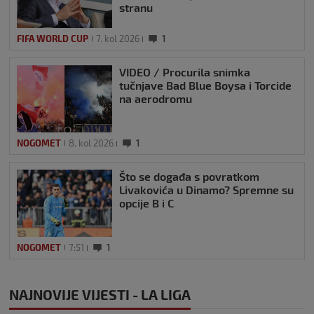
stranu
FIFA WORLD CUP
7. kol 2026
1
VIDEO / Procurila snimka
tučnjave Bad Blue Boysa i Torcide
na aerodromu
NOGOMET
8. kol 2026
1
Što se događa s povratkom
Livakovića u Dinamo? Spremne su
opcije B i C
NOGOMET
7:51
1
NAJNOVIJE VIJESTI - LA LIGA