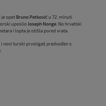
 je opet
Bruno Petković
u 72. minuti
torski uposlio
Joseph Nonge
. No hrvatski
etara i lopta je otišla pored vrata.
 i novi turski prvoligaš predvođen s
.