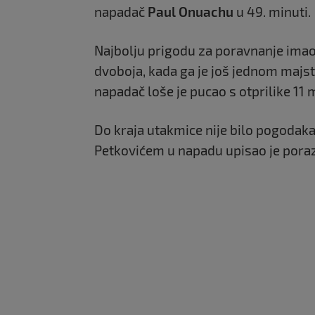
napadač
Paul Onuachu
u 49. minuti.
Najbolju prigodu za poravnanje imao
dvoboja, kada ga je još jednom majs
napadač loše je pucao s otprilike 11 m
Do kraja utakmice nije bilo pogodaka
Petkovićem u napadu upisao je poraz