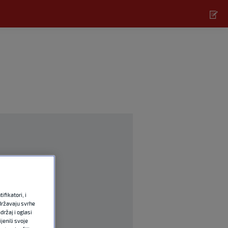
fikatori, i
državaju svrhe
držaj i oglasi
jenili svoje