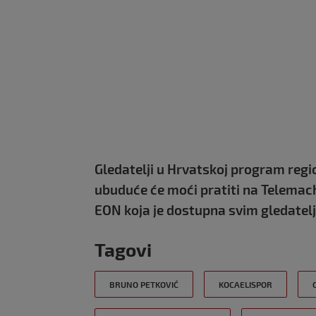
Gledatelji u Hrvatskoj program regi
ubuduće će moći pratiti na Telemach
EON koja je dostupna svim gledatel
Tagovi
BRUNO PETKOVIĆ
KOCAELISPOR