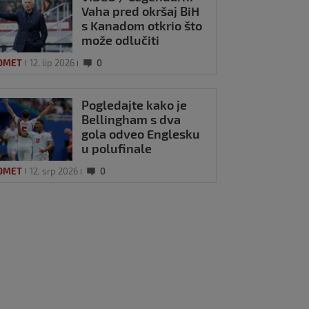
Vaha pred okršaj BiH
s Kanadom otkrio što
može odlučiti
utakmicu: ‘Bit će vrlo
OMET
12. lip 2026
0
neizvjesno’
Pogledajte kako je
Bellingham s dva
gola odveo Englesku
u polufinale
Svjetskog prvenstva
OMET
12. srp 2026
0