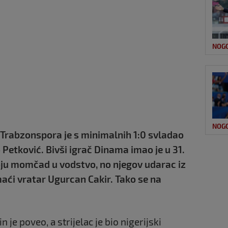
NOG
NOG
 Trabzonspora je s minimalnih 1:0 svladao
Petković. Bivši igrač Dinama imao je u 31.
oju momčad u vodstvo, no njegov udarac iz
aći vratar Ugurcan Cakir. Tako se na
e poveo, a strijelac je bio nigerijski