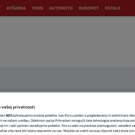
T
KOŠARKA
TENIS
AUTOMOTO
RUKOMET
OSTALO
OGLAS
 vašoj privatnosti
tneri
603
pohranjujemo osobne podatke, kao što su podaci o pregledavanju ili jedinstveni identi
m na vašem uređaju. Odabirom opcije Prihvaćam omogućit ćete tehnologije praćenja koje po
nje mi i naši partneri obrađujemo podatke. Ako su alati za praćenje onemogućeni, određeni sa
ožda više neće biti toliko relevantni za vas. Možete se vratiti na ovaj izbornik kako biste izmi