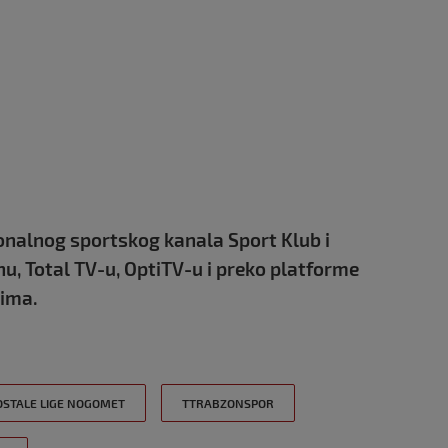
onalnog sportskog kanala Sport Klub i
u, Total TV-u, OptiTV-u i preko platforme
jima.
OSTALE LIGE NOGOMET
TTRABZONSPOR