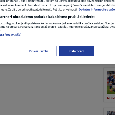
ovukli pristanak u bilo kojem trenutku klikom na Upravljaj postavkama poveznicu pri dnu web-
ne u donjem lijevom kutu web stranice, ako je primjenjivo]. Vaši će se odabiri primijeniti kak
esto. Za više pojedinosti pogledajte našu Politiku privatnosti.
Dodatne informacije o vašo
OST
 neće: Petković
 partneri obrađujemo podatke kako bismo pružili sljedeće:
eciznih geolokacijskih podataka. Aktivno skeniranje karakteristika uređaja za identifikaciju. 
ima na uređaju. Personalizirano oglašavanje i sadržaj, mjerenje oglašavanja i sadržaja, uvidi
rtvaca’ u debiju za
a.
era (dobavljača)
Prikaži svrhe
Prihvaćam
NOG
2:33
1 komentar
NOG