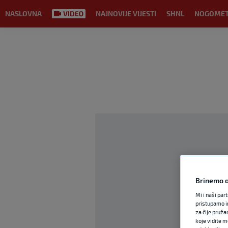
NASLOVNA
NAJNOVIJE VIJESTI
SHNL
NOGOME
Brinemo o
Mi i naši par
pristupamo i
za čije pruža
koje vidite m