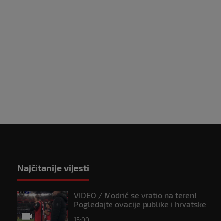
čević nahvalio
ča koji je ostao bez
: 'Bio je dobar u
mu drugom'
l 2026
1
Najčitanije vijesti
VIDEO / Modrić se vratio na teren!
Pogledajte ovacije publike i hrvatske
zastave na tribinama
15:00