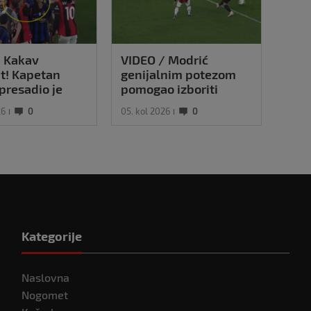
/ Kakav
VIDEO / Modrić
Kova
t! Kapetan
genijalnim potezom
igra
presadio je
pomogao izboriti
gola
ogledajte kako
penal u remiju Milana
sve
26
0
05. kol 2026
0
05. ko
ić našalio s
i Intera
Kategorije
Naslovna
Nogomet