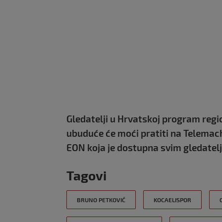
Gledatelji u Hrvatskoj program regi
ubuduće će moći pratiti na Telemach
EON koja je dostupna svim gledatel
Tagovi
BRUNO PETKOVIĆ
KOCAELISPOR