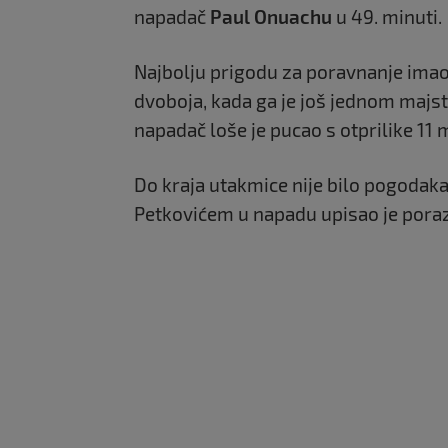
napadač
Paul Onuachu
u 49. minuti.
Najbolju prigodu za poravnanje imao
dvoboja, kada ga je još jednom majs
napadač loše je pucao s otprilike 11 m
Do kraja utakmice nije bilo pogodaka
Petkovićem u napadu upisao je poraz