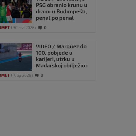
PSG obranio krunu u
drami u Budimpešti,
penal po penal
OMET
30. svi 2026
0
VIDEO / Marquez do
100. pobjede u
karijeri, utrku u
Mađarskoj obilježio i
veliki incident
OMET
7. lip 2026
0