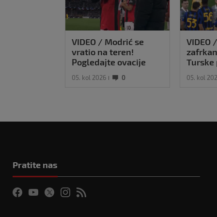
VIDEO / Modrić se
VIDEO 
vratio na teren!
zafrkan
Pogledajte ovacije
Turske 
publike i hrvatske
kosu, p
05. kol 2026
0
05. kol 20
zastave na tribinama
se Modr
njim
Pratite nas