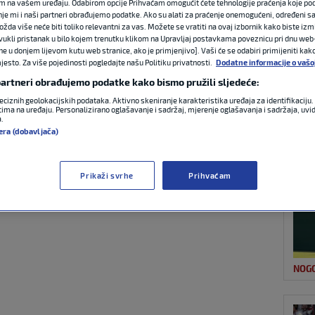
m na vašem uređaju. Odabirom opcije Prihvaćam omogućit ćete tehnologije praćenja koje po
nje mi i naši partneri obrađujemo podatke. Ako su alati za praćenje onemogućeni, određeni sa
ožda više neće biti toliko relevantni za vas. Možete se vratiti na ovaj izbornik kako biste izmi
ovukli pristanak u bilo kojem trenutku klikom na Upravljaj postavkama poveznicu pri dnu web-
OST
 neće: Petković
ne u donjem lijevom kutu web stranice, ako je primjenjivo]. Vaši će se odabiri primijeniti kak
esto. Za više pojedinosti pogledajte našu Politiku privatnosti.
Dodatne informacije o vašo
rtvaca’ u debiju za
 partneri obrađujemo podatke kako bismo pružili sljedeće:
eciznih geolokacijskih podataka. Aktivno skeniranje karakteristika uređaja za identifikaciju. 
ima na uređaju. Personalizirano oglašavanje i sadržaj, mjerenje oglašavanja i sadržaja, uvidi
a.
era (dobavljača)
NOG
2:33
1 komentar
Prikaži svrhe
Prihvaćam
NOG