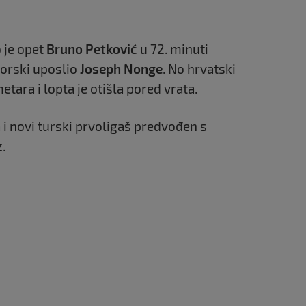
 je opet
Bruno Petković
u 72. minuti
torski uposlio
Joseph Nonge
. No hrvatski
etara i lopta je otišla pored vrata.
 i novi turski prvoligaš predvođen s
.