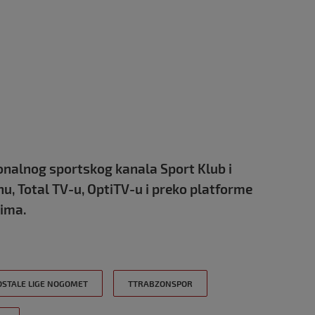
onalnog sportskog kanala Sport Klub i
u, Total TV-u, OptiTV-u i preko platforme
jima.
OSTALE LIGE NOGOMET
TTRABZONSPOR