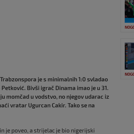
NOG
NOG
 Trabzonspora je s minimalnih 1:0 svladao
Petković. Bivši igrač Dinama imao je u 31.
oju momčad u vodstvo, no njegov udarac iz
aći vratar Ugurcan Cakir. Tako se na
e poveo, a strijelac je bio nigerijski