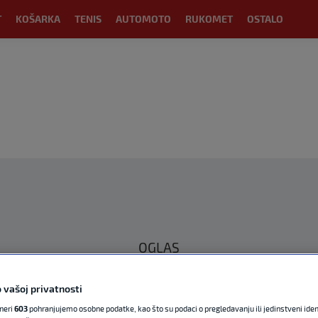
T
KOŠARKA
TENIS
AUTOMOTO
RUKOMET
OSTALO
OGLAS
 vašoj privatnosti
tneri
603
pohranjujemo osobne podatke, kao što su podaci o pregledavanju ili jedinstveni identi