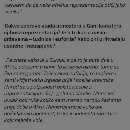
vjerujem da će neka afrička reprezentacija otići jako
visoko.”
Kakva zapravo vlada atmosfera u Gani kada igra
njihova reprezentacija? Je li to kao u našim
državama – ludnica i euforija? Kako oni prihvaćaju
uspjehe i neuspjehe?
“Pa znate kako je u Europi, e pa to je puta dva u
Africi, odnosno u Gani! To je nevjerojatno, tamo se
živi za nogomet. To je takva euforija, to možete i
sami vidjeti kako izgleda prije i poslije utakmica.
Narod se u potpunosti poistovjećuje s
reprezentacijom. To je golemo slavlje. Mene još
uvijek boli ruka koliko sam mahao narodu kad smo
stigli dolje u Akru. Nevjerojatno je kako oni
doživljavaju nogomet, to im je jednostavno stvar
koju najviše vole.