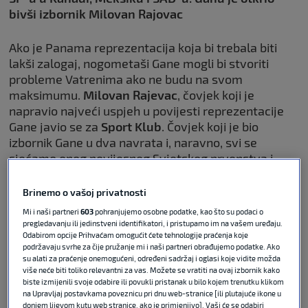
bivši izbornik Milovan Rajovac
Ako je Panama reprezentacija koja bi trebala biti
lakši zalogaj, nogometaši Gane mogli bi stvoriti
probleme Vatrenima ako ne budu na svom
maksimumu.
Milovan Rajevac
, čovjek koji je
napravio najveći uspjeh u povijesti reprezentacije
Gane javio se za
Sport Klub
. Čovjek koji je bio
izbornik Gane u dva navrata i, naravno, svi se
sjećamo onog povijesnog Svjetskog prvenstva i
Mundijala. I nažalost, ruke su vam srezane u jednom
trenutku, ali i toga ćemo se dotaknuti.
Brinemo o vašoj privatnosti
Mi i naši partneri
603
pohranjujemo osobne podatke, kao što su podaci o
POVEZANO
pregledavanju ili jedinstveni identifikatori, i pristupamo im na vašem uređaju.
Odabirom opcije Prihvaćam omogućit ćete tehnologije praćenja koje
podržavaju svrhe za čije pružanje mi i naši partneri obrađujemo podatke. Ako
su alati za praćenje onemogućeni, određeni sadržaj i oglasi koje vidite možda
Pomoćnik izbornika Paname za
više neće biti toliko relevantni za vas. Možete se vratiti na ovaj izbornik kako
SK: Vatreni su svjetska elita, no
biste izmijenili svoje odabire ili povukli pristanak u bilo kojem trenutku klikom
baš zbog toga smo htjeli ovakvu
na Upravljaj postavkama poveznicu pri dnu web-stranice [ili plutajuće ikone u
skupinu
donjem lijevom kutu web stranice, ako je primjenjivo]. Vaši će se odabiri