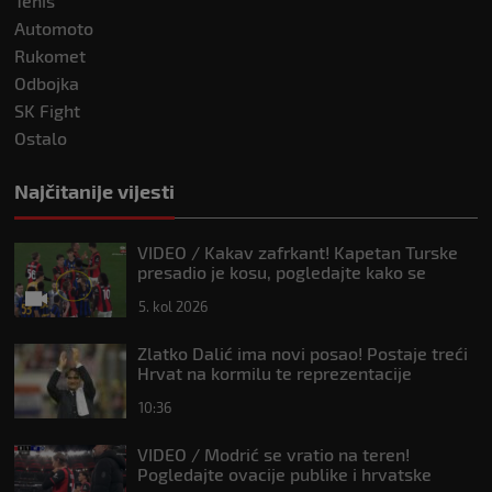
Tenis
Automoto
Rukomet
Odbojka
SK Fight
Ostalo
Najčitanije vijesti
VIDEO / Kakav zafrkant! Kapetan Turske
presadio je kosu, pogledajte kako se
Modrić našalio s njim
5. kol 2026
Zlatko Dalić ima novi posao! Postaje treći
Hrvat na kormilu te reprezentacije
10:36
VIDEO / Modrić se vratio na teren!
Pogledajte ovacije publike i hrvatske