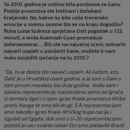
Ta 2010. godina je uistinu bila povijesna za Ganu.
Poslije prvenstva ste tretirani i dočekani
kraljevski. No, kakve su bile vaše trenerske
emocije u svemu onome što se na kraju dogodilo?
Ruka Luisa Suáreza sprječava čisti pogodak u 122.
minuti, a onda Asamoah Gyan promašuje
jedanaesterac… Bili ste na najvećoj sceni, ostvarili
najveći uspjeh u povijesti Gane, možete li nam
malo osvježiti sjećanje na tu 2010.?
“Da, to je doista bio najveći uspjeh. Ali kažem, eto,
Dalić je u Hrvatskoj osam godina, a ja sam u Gani u
tom prvom mandatu bio dvije godine. Vodio sam i
lokalnu reprezentaciju (sastavljenu samo od igrača
iz domaće lige) i s njom igrao finale prvenstva Afrike
protiv Konga te smo bili drugi. S A reprezentacijom
smo također igrali finale Afričkog kupa nacija i
izgubili od Egipta, dok smo s U-20 reprezentacijom
postali prvaci svijeta nakon što smo pobijedili Brazil