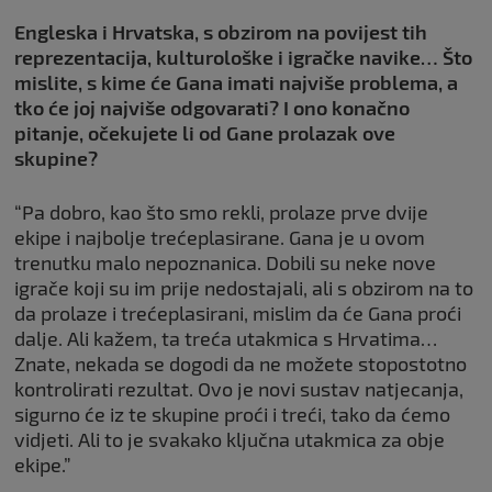
Engleska i Hrvatska, s obzirom na povijest tih
reprezentacija, kulturološke i igračke navike… Što
mislite, s kime će Gana imati najviše problema, a
tko će joj najviše odgovarati? I ono konačno
pitanje, očekujete li od Gane prolazak ove
skupine?
“Pa dobro, kao što smo rekli, prolaze prve dvije
ekipe i najbolje trećeplasirane. Gana je u ovom
trenutku malo nepoznanica. Dobili su neke nove
igrače koji su im prije nedostajali, ali s obzirom na to
da prolaze i trećeplasirani, mislim da će Gana proći
dalje. Ali kažem, ta treća utakmica s Hrvatima…
Znate, nekada se dogodi da ne možete stopostotno
kontrolirati rezultat. Ovo je novi sustav natjecanja,
sigurno će iz te skupine proći i treći, tako da ćemo
vidjeti. Ali to je svakako ključna utakmica za obje
ekipe.”