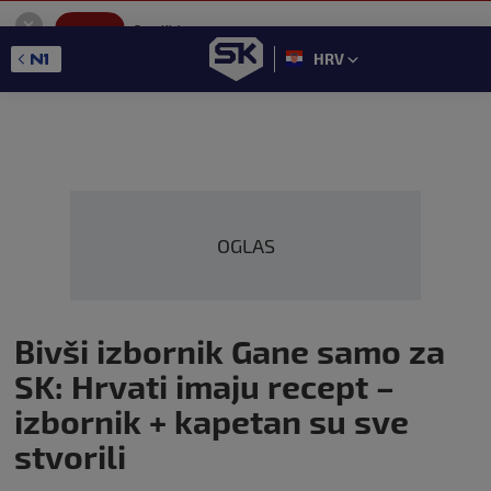
SportKlub
Instaliraj
Sport portal
HRV
GET - On the Google Play
OGLAS
Bivši izbornik Gane samo za
SK: Hrvati imaju recept –
izbornik + kapetan su sve
stvorili