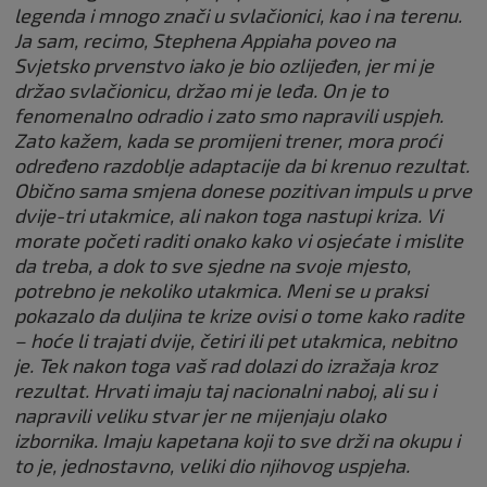
legenda i mnogo znači u svlačionici, kao i na terenu.
Ja sam, recimo, Stephena Appiaha poveo na
Svjetsko prvenstvo iako je bio ozlijeđen, jer mi je
držao svlačionicu, držao mi je leđa. On je to
fenomenalno odradio i zato smo napravili uspjeh.
Zato kažem, kada se promijeni trener, mora proći
određeno razdoblje adaptacije da bi krenuo rezultat.
Obično sama smjena donese pozitivan impuls u prve
dvije-tri utakmice, ali nakon toga nastupi kriza. Vi
morate početi raditi onako kako vi osjećate i mislite
da treba, a dok to sve sjedne na svoje mjesto,
potrebno je nekoliko utakmica. Meni se u praksi
pokazalo da duljina te krize ovisi o tome kako radite
– hoće li trajati dvije, četiri ili pet utakmica, nebitno
je. Tek nakon toga vaš rad dolazi do izražaja kroz
rezultat.
Hrvati imaju taj nacionalni naboj, ali su i
napravili veliku stvar jer ne mijenjaju olako
izbornika. Imaju kapetana koji to sve drži na okupu i
to je, jednostavno, veliki dio njihovog uspjeha.