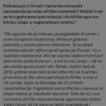
Podcjenjuju li Hrvati i općenito europske
reprezentacije malo afričke momčadi? Mislite li da
se to s godinama ipak mijenja i da Afrika igra sve
bitniju ulogu u nogometnom svijetu?
“Ma sigurno da se mijenja, pa pogledajte ih samo u
svim europskim klubovima. Afrika je golemo
područje s nevjerojatnim talentima. Te su ekipe
izuzetno jake jer njihovi igrači igraju po Europi, i to u
najboljim klubovima. Ako se napravi dobra momčad i
ako trener posloži stvari – a oni to već znaju – bit će
jako teško igrati protiv njih. Ranije, mislim baš do
2010. godine kada sam ja bio izbornik, na Svjetsko
prvenstvo je išlo samo pet ekipa iz Afrike, a ima ih
54 zemlje. Sada na Mundijal ide 12 afričkih
reprezentacija. Pogledajte samo Maroko, kakva je to
ekipa i kakve je rezultate napravio. Tako da su i ove
centralne afričke reprezentacije sigurno jako dobre.
Vidjet ćemo, bit će sigurno nekih iznenađenja i