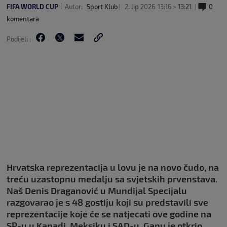
FIFA WORLD CUP
Autor:
Sport Klub
2. lip 2026
13:16 >
13:21
0
komentara
Podijeli :
Hrvatska reprezentacija u lovu je na novo čudo, na
treću uzastopnu medalju sa svjetskih prvenstava.
Naš Denis Draganović u Mundijal Specijalu
razgovarao je s 48 gostiju koji su predstavili sve
reprezentacije koje će se natjecati ove godine na
SP-u u Kanadi, Meksiku i SAD-u. Ganu je otkrio