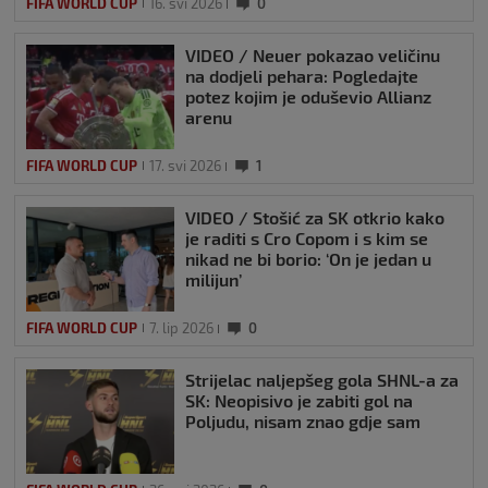
FIFA WORLD CUP
16. svi 2026
0
VIDEO / Neuer pokazao veličinu
na dodjeli pehara: Pogledajte
potez kojim je oduševio Allianz
arenu
FIFA WORLD CUP
17. svi 2026
1
VIDEO / Stošić za SK otkrio kako
je raditi s Cro Copom i s kim se
nikad ne bi borio: ‘On je jedan u
milijun’
FIFA WORLD CUP
7. lip 2026
0
Strijelac naljepšeg gola SHNL-a za
SK: Neopisivo je zabiti gol na
Poljudu, nisam znao gdje sam