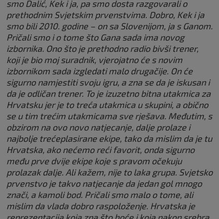
smo Dalić, Kek i ja, pa smo dosta razgovarali o
prethodnim Svjetskim prvenstvima. Dobro, Kek i ja
smo bili 2010. godine – on sa Slovenijom, ja s Ganom.
Pričali smo i o tome što Gana sada ima novog
izbornika. Ono što je prethodno radio bivši trener,
koji je bio moj suradnik, vjerojatno će s novim
izbornikom sada izgledati malo drugačije. On će
sigurno namjestiti svoju igru, a zna se da je iskusan i
da je odličan trener. To je izuzetno bitna utakmica za
Hrvatsku jer je to treća utakmica u skupini, a obično
se u tim trećim utakmicama sve rješava. Međutim, s
obzirom na ovo novo natjecanje, dalje prolaze i
najbolje trećeplasirane ekipe, tako da mislim da je tu
Hrvatska, ako nećemo reći favorit, onda sigurno
među prve dvije ekipe koje s pravom očekuju
prolazak dalje. Ali kažem, nije to laka grupa. Svjetsko
prvenstvo je takvo natjecanje da jedan gol mnogo
znači, a kamoli bod. Pričali smo malo o tome, ali
mislim da vlada dobro raspoloženje. Hrvatska je
reprezentacija koja zna što hoće i koja nakon srebra