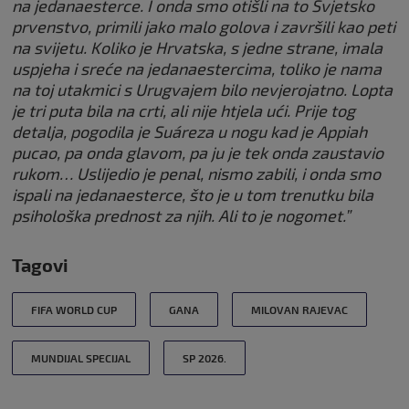
na jedanaesterce. I onda smo otišli na to Svjetsko
prvenstvo, primili jako malo golova i završili kao peti
na svijetu.
Koliko je Hrvatska, s jedne strane, imala
uspjeha i sreće na jedanaestercima, toliko je nama
na toj utakmici s Urugvajem bilo nevjerojatno. Lopta
je tri puta bila na crti, ali nije htjela ući. Prije tog
detalja, pogodila je Suáreza u nogu kad je Appiah
pucao, pa onda glavom, pa ju je tek onda zaustavio
rukom… Uslijedio je penal, nismo zabili, i onda smo
ispali na jedanaesterce, što je u tom trenutku bila
psihološka prednost za njih. Ali to je nogomet.”
Tagovi
FIFA WORLD CUP
GANA
MILOVAN RAJEVAC
MUNDIJAL SPECIJAL
SP 2026.