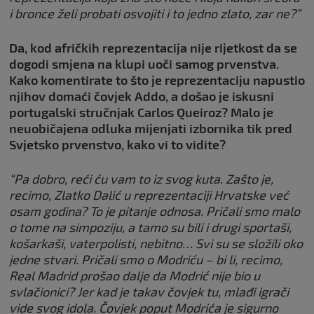
i bronce želi probati osvojiti i to jedno zlato, zar ne?”
Da, kod afričkih reprezentacija nije rijetkost da se
dogodi smjena na klupi uoči samog prvenstva.
Kako komentirate to što je reprezentaciju napustio
njihov domaći čovjek Addo, a došao je iskusni
portugalski stručnjak Carlos Queiroz? Malo je
neuobičajena odluka mijenjati izbornika tik pred
Svjetsko prvenstvo, kako vi to vidite?
“Pa dobro, reći ću vam to iz svog kuta. Zašto je,
recimo, Zlatko Dalić u reprezentaciji Hrvatske već
osam godina? To je pitanje odnosa. Pričali smo malo
o tome na simpoziju, a tamo su bili i drugi sportaši,
košarkaši, vaterpolisti, nebitno… Svi su se složili oko
jedne stvari. Pričali smo o Modriću – bi li, recimo,
Real Madrid prošao dalje da Modrić nije bio u
svlačionici? Jer kad je takav čovjek tu, mlađi igrači
vide svog idola. Čovjek poput Modrića je sigurno