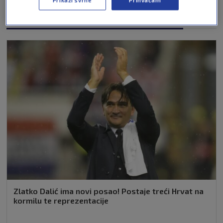
Prikaži svrhe
Prihvaćam
NAJČITANIJE VIJESTI - FIFA WORLD CUP
Zlatko Dalić ima novi posao! Postaje treći Hrvat na
kormilu te reprezentacije