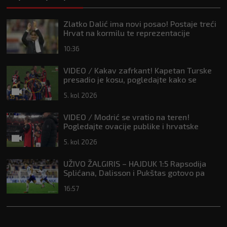
Zlatko Dalić ima novi posao! Postaje treći
Hrvat na kormilu te reprezentacije
10:36
VIDEO / Kakav zafrkant! Kapetan Turske
presadio je kosu, pogledajte kako se
Modrić našalio s njim
5. kol 2026
VIDEO / Modrić se vratio na teren!
Pogledajte ovacije publike i hrvatske
zastave na tribinama
5. kol 2026
UŽIVO ŽALGIRIS – HAJDUK 1:5 Rapsodija
Splićana, Dalisson i Pukštas gotovo pa
osigurali playoff!
16:57