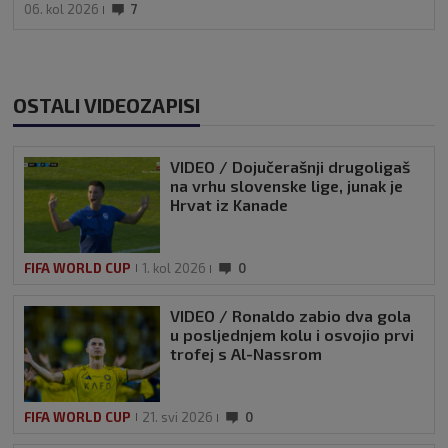
06. kol 2026
7
OSTALI VIDEOZAPISI
VIDEO / Dojučerašnji drugoligaš
na vrhu slovenske lige, junak je
Hrvat iz Kanade
FIFA WORLD CUP
1. kol 2026
0
VIDEO / Ronaldo zabio dva gola
u posljednjem kolu i osvojio prvi
trofej s Al-Nassrom
FIFA WORLD CUP
21. svi 2026
0