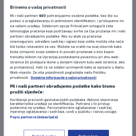
komentara
Brinemo o vašoj privatnosti
Hrvatska se priprema za svjetsku smotru koja
Mi i naši partneri
603
pohranjujemo osobne podatke, kao što su
samo što nije počela.
Pročitaj više
podaci o pregledavanju ili jedinstveni identifikatori, i pristupamo im
na vašem uređaju. Odabirom opcije Prihvaćam omogućit ćete
tehnologije praćenja koje podržavaju svrhe za čije pružanje mi i naši
partneri obrađujemo podatke. Ako su alati za praćenje
onemogućeni, određeni sadržaj i oglasi koje vidite možda više neće
biti toliko relevantni za vas. Možete se vratiti na ovaj izbornik kako
biste izmijenili svoje odabire ili povukli pristanak u bilo kojem
trenutku klikom na Upravljaj postavkama poveznicu pri dnu web-
stranice [ili plutajuće ikone u donjem lijevom kutu web stranice, ako
je primjenjivo]. Vaši će se odabiri primijeniti kako je opisano u dijelu
Web-mjesto. Za više pojedinosti pogledajte našu Politiku
Pošalji odgovor
privatnosti.
Dodatne informacije o vašoj privatnosti
Mi i naši partneri obrađujemo podatke kako bismo
pružili sljedeće:
Korištenje preciznih geolokacijskih podataka. Aktivno skeniranje
karakteristika uređaja za identifikaciju. Pohrana i/ili pristup
podacima na uređaju. Personalizirano oglašavanje i sadržaj,
mjerenje oglašavanja i sadržaja, uvidi u publiku i razvoj usluga.
Popis partnera (dobavljača)
Pošalji