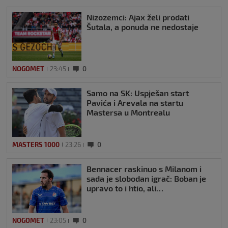
Nizozemci: Ajax želi prodati
Šutala, a ponuda ne nedostaje
NOGOMET
23:45
0
Samo na SK: Uspješan start
Pavića i Arevala na startu
Mastersa u Montrealu
MASTERS 1000
23:26
0
Bennacer raskinuo s Milanom i
sada je slobodan igrač: Boban je
upravo to i htio, ali…
NOGOMET
23:05
0