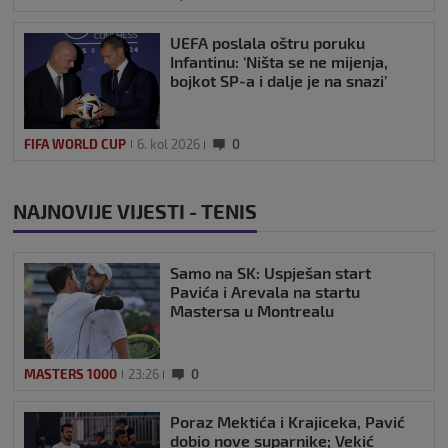
UEFA poslala oštru poruku
Infantinu: ‘Ništa se ne mijenja,
bojkot SP-a i dalje je na snazi’
FIFA WORLD CUP
6. kol 2026
0
NAJNOVIJE VIJESTI - TENIS
Samo na SK: Uspješan start
Pavića i Arevala na startu
Mastersa u Montrealu
MASTERS 1000
23:26
0
Poraz Mektića i Krajiceka, Pavić
dobio nove suparnike; Vekić