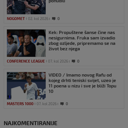
ponudili
NOGOMET
02. kol 2026
0
Kek: Propuštene šanse čine nas
nesigurnima. Fruka sam izvadio
zbog ozljede, pripremamo se na
život bez njega
CONFERENCE LEAGUE
07. kol 2026
0
VIDEO / Imamo novog Rafu od
kojeg drhti teniski svijet, uzeo je
11 poena u nizu i sve je bliži Topu
10
MASTERS 1000
07. kol 2026
0
NAJKOMENTIRANIJE