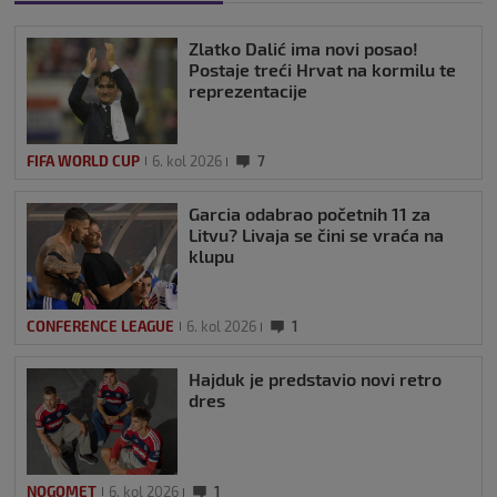
Zlatko Dalić ima novi posao!
Postaje treći Hrvat na kormilu te
reprezentacije
FIFA WORLD CUP
6. kol 2026
7
Garcia odabrao početnih 11 za
Litvu? Livaja se čini se vraća na
klupu
CONFERENCE LEAGUE
6. kol 2026
1
Hajduk je predstavio novi retro
dres
NOGOMET
6. kol 2026
1