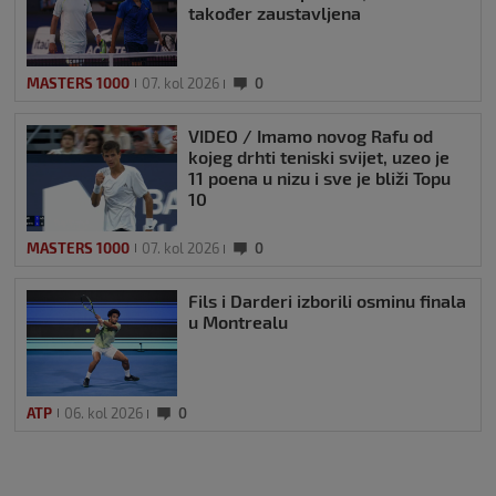
također zaustavljena
MASTERS 1000
07. kol 2026
0
VIDEO / Imamo novog Rafu od
kojeg drhti teniski svijet, uzeo je
11 poena u nizu i sve je bliži Topu
10
MASTERS 1000
07. kol 2026
0
Fils i Darderi izborili osminu finala
u Montrealu
ATP
06. kol 2026
0