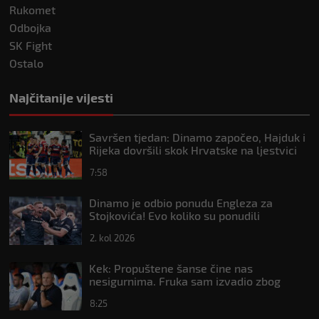
Rukomet
Odbojka
SK Fight
Ostalo
Najčitanije vijesti
Savršen tjedan: Dinamo započeo, Hajduk i
Rijeka dovršili skok Hrvatske na ljestvici
Uefe
7:58
Dinamo je odbio ponudu Engleza za
Stojkovića! Evo koliko su ponudili
2. kol 2026
Kek: Propuštene šanse čine nas
nesigurnima. Fruka sam izvadio zbog
ozljede, pripremamo se na život bez njega
8:25