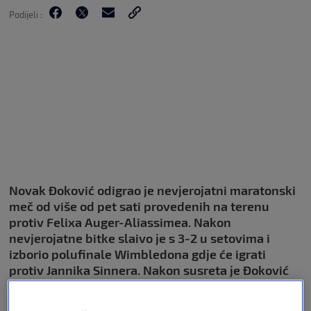
Podijeli :
Novak Đoković odigrao je nevjerojatni maratonski
meč od više od pet sati provedenih na terenu
protiv Felixa Auger-Aliassimea. Nakon
nevjerojatne bitke slaivo je s 3-2 u setovima i
izborio polufinale Wimbledona gdje će igrati
protiv Jannika Sinnera. Nakon susreta je Đoković
glasno proslavio pobjedu, a onda je morao i dati
umornu izjavu nakon meča u pozitivnom tonu. Na