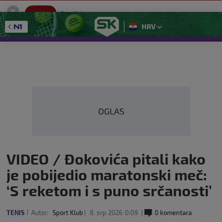
SportKlub
Instaliraj
Sport portal
HRV
GET - On the Google Play
OGLAS
VIDEO / Đokovića pitali kako
je pobijedio maratonski meč:
‘S reketom i s puno srčanosti’
TENIS
Autor:
Sport Klub
8. srp 2026
0:09
0 komentara