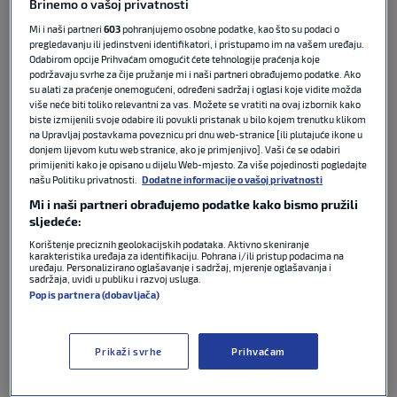
Brinemo o vašoj privatnosti
početku je odmah bacio i šalu jer je na pitanje
"kako je pobijedio" odgovorio s "reketom i s mnogo
Mi i naši partneri
603
pohranjujemo osobne podatke, kao što su podaci o
pregledavanju ili jedinstveni identifikatori, i pristupamo im na vašem uređaju.
srčanosti". Nakon toga se dotaknuo i meča te je
Odabirom opcije Prihvaćam omogućit ćete tehnologije praćenja koje
rekao svojoj djeci da nakon četvrtog sata meča idu
podržavaju svrhe za čije pružanje mi i naši partneri obrađujemo podatke. Ako
spavati. Nisu ga poslušali, a na to je rekao da mu je
su alati za praćenje onemogućeni, određeni sadržaj i oglasi koje vidite možda
više neće biti toliko relevantni za vas. Možete se vratiti na ovaj izbornik kako
drago jer mu je ovo bio jedan od najbolje odigranih
biste izmijenili svoje odabire ili povukli pristanak u bilo kojem trenutku klikom
mečeva u Wimbledonu. Istaknuo je kako želi što
na Upravljaj postavkama poveznicu pri dnu web-stranice [ili plutajuće ikone u
kraći intervju jer je ostao bez energije.
donjem lijevom kutu web stranice, ako je primjenjivo]. Vaši će se odabiri
primijeniti kako je opisano u dijelu Web-mjesto. Za više pojedinosti pogledajte
našu Politiku privatnosti.
Dodatne informacije o vašoj privatnosti
Gledatelji u Hrvatskoj program regionalnog
Mi i naši partneri obrađujemo podatke kako bismo pružili
sportskog kanala Sport Klub i ubuduće će moći
sljedeće:
pratiti na A1, Hrvatskom Telekomu, Telemachu,
Korištenje preciznih geolokacijskih podataka. Aktivno skeniranje
Total TV-u, OptiTV-u, te preko platforme EON koja
karakteristika uređaja za identifikaciju. Pohrana i/ili pristup podacima na
uređaju. Personalizirano oglašavanje i sadržaj, mjerenje oglašavanja i
je dostupna svim gledateljima.
sadržaja, uvidi u publiku i razvoj usluga.
Popis partnera (dobavljača)
Tagovi
Prikaži svrhe
Prihvaćam
FELIX AUGER-ALIASSIME
NOVAK ĐOKOVIĆ