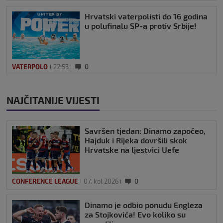
Hrvatski vaterpolisti do 16 godina
u polufinalu SP-a protiv Srbije!
VATERPOLO
22:53
0
NAJČITANIJE VIJESTI
Savršen tjedan: Dinamo započeo,
Hajduk i Rijeka dovršili skok
Hrvatske na ljestvici Uefe
CONFERENCE LEAGUE
07. kol 2026
0
Dinamo je odbio ponudu Engleza
za Stojkovića! Evo koliko su