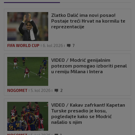
Zlatko Dalić ima novi posao!
Postaje treći Hrvat na kormilu te
reprezentacije
FIFA WORLD CUP
6. kol 2026
7
VIDEO / Modrić genijalnim
potezom pomogao izboriti penal
u remiju Milana i Intera
NOGOMET
5. kol 2026
2
VIDEO / Kakav zafrkant! Kapetan
Turske presadio je kosu,
pogledajte kako se Modrić
našalio s njim