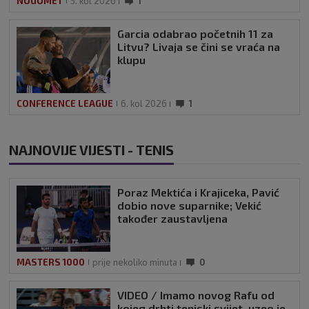
NOGOMET
5. kol 2026
1
Garcia odabrao početnih 11 za
Litvu? Livaja se čini se vraća na
klupu
CONFERENCE LEAGUE
6. kol 2026
1
NAJNOVIJE VIJESTI - TENIS
Poraz Mektića i Krajiceka, Pavić
dobio nove suparnike; Vekić
također zaustavljena
MASTERS 1000
prije nekoliko minuta
0
VIDEO / Imamo novog Rafu od
kojeg drhti teniski svijet, uzeo je