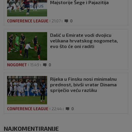
Majstorije Šege i Pajazitija
CONFERENCE LEAGUE
21:07
0
Dalić u Emirate vodi dvojicu
velikana hrvatskog nogometa,
evo što će oni raditi
NOGOMET
15:49
0
Rijeka u Finsku nosi minimalnu
prednost, bivši vratar Dinama
spriječio veću razliku
CONFERENCE LEAGUE
22:44
0
NAJKOMENTIRANIJE