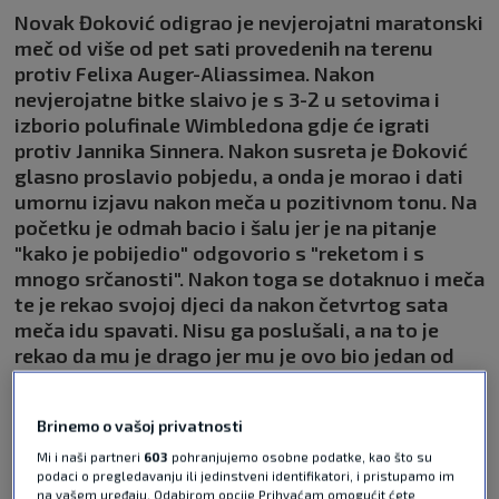
Novak Đoković odigrao je nevjerojatni maratonski
meč od više od pet sati provedenih na terenu
protiv Felixa Auger-Aliassimea. Nakon
nevjerojatne bitke slaivo je s 3-2 u setovima i
izborio polufinale Wimbledona gdje će igrati
protiv Jannika Sinnera. Nakon susreta je Đoković
glasno proslavio pobjedu, a onda je morao i dati
umornu izjavu nakon meča u pozitivnom tonu. Na
početku je odmah bacio i šalu jer je na pitanje
"kako je pobijedio" odgovorio s "reketom i s
mnogo srčanosti". Nakon toga se dotaknuo i meča
te je rekao svojoj djeci da nakon četvrtog sata
meča idu spavati. Nisu ga poslušali, a na to je
rekao da mu je drago jer mu je ovo bio jedan od
najbolje odigranih mečeva u Wimbledonu.
Istaknuo je kako želi što kraći intervju jer je ostao
Brinemo o vašoj privatnosti
bez energije.
Pročitaj više
Mi i naši partneri
603
pohranjujemo osobne podatke, kao što su
podaci o pregledavanju ili jedinstveni identifikatori, i pristupamo im
na vašem uređaju. Odabirom opcije Prihvaćam omogućit ćete