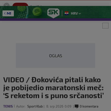
SportKlub
Instaliraj
Sport portal
HRV
GET - On the Google Play
OGLAS
VIDEO / Đokovića pitali kako
je pobijedio maratonski meč:
‘S reketom i s puno srčanosti’
TENIS
Autor:
Sport Klub
8. srp 2026
0:09
0 komentara