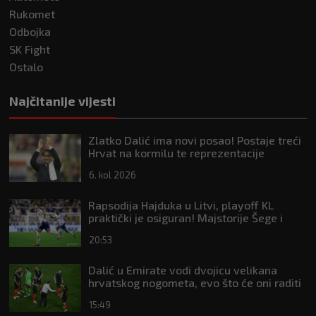
Rukomet
Odbojka
SK Fight
Ostalo
Najčitanije vijesti
Zlatko Dalić ima novi posao! Postaje treći
Hrvat na kormilu te reprezentacije
6. kol 2026
Rapsodija Hajduka u Litvi, playoff KL
praktički je osiguran! Majstorije Šege i
Pajazitija
20:53
Dalić u Emirate vodi dvojicu velikana
hrvatskog nogometa, evo što će oni raditi
15:49