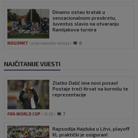
Dinamo ostao kratak u
senzacionalnom preokretu,
Juventus slavio na otvaranju
Ramljakova turnira
NOGOMET
prije nekoliko minuta
0
NAJČITANIJE VIJESTI
Zlatko Dalić ima novi posao!
Postaje treći Hrvat na kormilu te
reprezentacije
FIFA WORLD CUP
10:36
7
Rapsodija Hajduka u Litvi, playoff
KL praktički je osiguran!