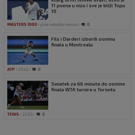
11 poena u nizu i sve je bliži Topu
10
MASTERS 1000
prije nekoliko minuta
0
Fils i Darderi izborili osminu
finala u Montrealu
ATP
23:42
0
Swiatek za 66 minuta do osmine
finala WTA turnira u Torontu
TENIS
22:03
0