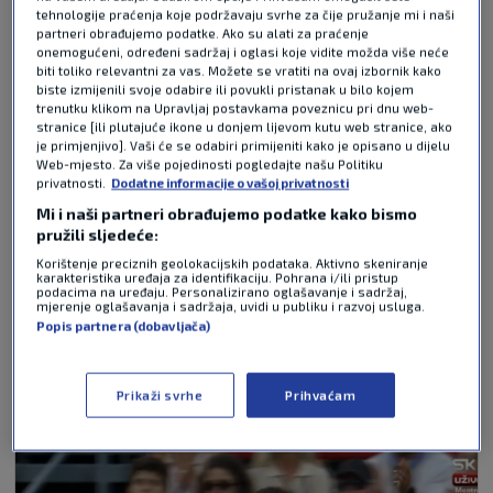
tehnologije praćenja koje podržavaju svrhe za čije pružanje mi i naši
partneri obrađujemo podatke. Ako su alati za praćenje
onemogućeni, određeni sadržaj i oglasi koje vidite možda više neće
biti toliko relevantni za vas. Možete se vratiti na ovaj izbornik kako
biste izmijenili svoje odabire ili povukli pristanak u bilo kojem
trenutku klikom na Upravljaj postavkama poveznicu pri dnu web-
stranice [ili plutajuće ikone u donjem lijevom kutu web stranice, ako
Pošalji odgovor
je primjenjivo]. Vaši će se odabiri primijeniti kako je opisano u dijelu
Web-mjesto. Za više pojedinosti pogledajte našu Politiku
privatnosti.
Dodatne informacije o vašoj privatnosti
Mi i naši partneri obrađujemo podatke kako bismo
pružili sljedeće:
Korištenje preciznih geolokacijskih podataka. Aktivno skeniranje
karakteristika uređaja za identifikaciju. Pohrana i/ili pristup
podacima na uređaju. Personalizirano oglašavanje i sadržaj,
Pošalji
mjerenje oglašavanja i sadržaja, uvidi u publiku i razvoj usluga.
Popis partnera (dobavljača)
NAJČITANIJE VIJESTI - TENIS
Prikaži svrhe
Prihvaćam