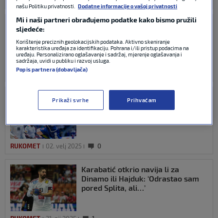
RUKOMET
13. ožu 2025
0
našu Politiku privatnosti.
Dodatne informacije o vašoj privatnosti
Mi i naši partneri obrađujemo podatke kako bismo pružili
Karabatić se nakon poraza od
sljedeće:
Hrvatske umirovio pa ju je
spomenuo u oproštajnom govoru
Korištenje preciznih geolokacijskih podataka. Aktivno skeniranje
karakteristika uređaja za identifikaciju. Pohrana i/ili pristup podacima na
uređaju. Personalizirano oglašavanje i sadržaj, mjerenje oglašavanja i
sadržaja, uvidi u publiku i razvoj usluga.
Popis partnera (dobavljača)
RUKOMET
25. velj 2025
0
Francuska u napetoj završnici
Prikaži svrhe
Prihvaćam
stigla do bronce na Svjetskom
prvenstvu
RUKOMET
02. velj 2025
0
Karabatić otkrio navija li za
Dinamo ili Hajduk: ‘Odrastao sam
pored Splita, ali…’