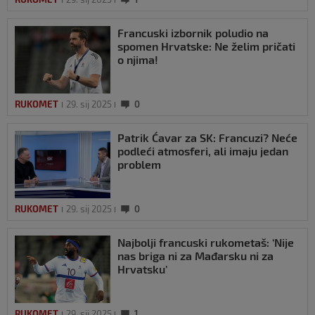
Francuski izbornik poludio na
spomen Hrvatske: Ne želim pričati
o njima!
RUKOMET
29. sij 2025
0
Patrik Ćavar za SK: Francuzi? Neće
podleći atmosferi, ali imaju jedan
problem
RUKOMET
29. sij 2025
0
Najbolji francuski rukometaš: ‘Nije
nas briga ni za Mađarsku ni za
Hrvatsku’
RUKOMET
29. sij 2025
1