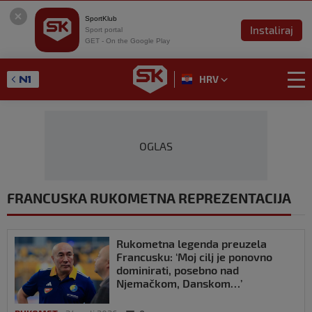
SportKlub
Instaliraj
Sport portal
GET - On the Google Play
HRV
OGLAS
FRANCUSKA RUKOMETNA REPREZENTACIJA
Rukometna legenda preuzela
Francusku: ‘Moj cilj je ponovno
dominirati, posebno nad
Njemačkom, Danskom…’