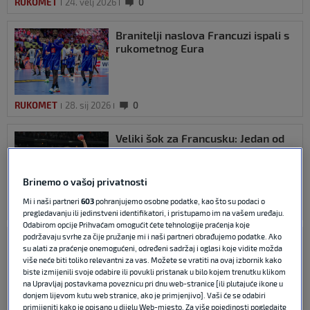
RUKOMET
24. velj 2026
0
Branitelji naslova Francuzi ispali s
rukometnog Eura
RUKOMET
28. sij 2026
0
Veliki šok za Francusku: Jedan od
najboljih igrača propušta Europsko
prvenstvo!
Brinemo o vašoj privatnosti
Mi i naši partneri
603
pohranjujemo osobne podatke, kao što su podaci o
RUKOMET
13. sij 2026
0
pregledavanju ili jedinstveni identifikatori, i pristupamo im na vašem uređaju.
Odabirom opcije Prihvaćam omogućit ćete tehnologije praćenja koje
podržavaju svrhe za čije pružanje mi i naši partneri obrađujemo podatke. Ako
Danska rukometna reprezentacija
su alati za praćenje onemogućeni, određeni sadržaj i oglasi koje vidite možda
je napokon izgubila nakon 26
više neće biti toliko relevantni za vas. Možete se vratiti na ovaj izbornik kako
uzastopnih pobjeda
biste izmijenili svoje odabire ili povukli pristanak u bilo kojem trenutku klikom
na Upravljaj postavkama poveznicu pri dnu web-stranice [ili plutajuće ikone u
donjem lijevom kutu web stranice, ako je primjenjivo]. Vaši će se odabiri
primijeniti kako je opisano u dijelu Web-mjesto. Za više pojedinosti pogledajte