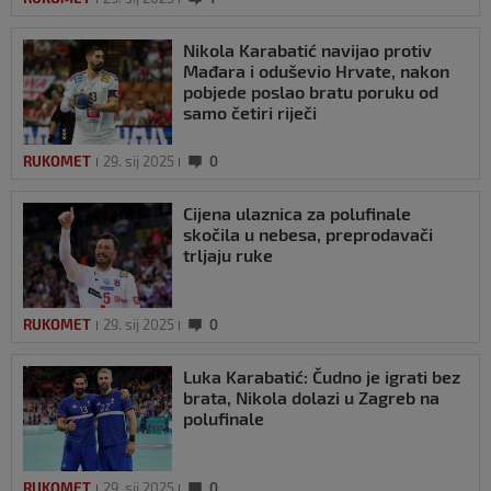
Nikola Karabatić navijao protiv
Mađara i oduševio Hrvate, nakon
pobjede poslao bratu poruku od
samo četiri riječi
RUKOMET
29. sij 2025
0
Cijena ulaznica za polufinale
skočila u nebesa, preprodavači
trljaju ruke
RUKOMET
29. sij 2025
0
Luka Karabatić: Čudno je igrati bez
brata, Nikola dolazi u Zagreb na
polufinale
RUKOMET
29. sij 2025
0