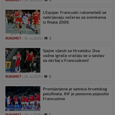
RUKOMET
30. sij 2025
0
L’Equipe: Francuski rukometaši se
nabrijavaju večeras sa snimkama
iz finala 2009.
RUKOMET
30. sij 2025
3
Sjajne vijesti za Hrvatsku: Dva
važna igrača vraćaju se u sastav
za okršaj s Francuskom!
RUKOMET
29. sij 2025
0
Promijenjena je satnica hrvatskog
polufinala, IHF je ponovno popustio
Francuzima
RUKOMET
29. sij 2025
1