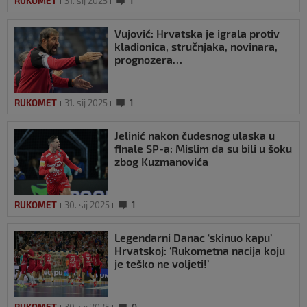
RUKOMET
31. sij 2025
1
Vujović: Hrvatska je igrala protiv
kladionica, stručnjaka, novinara,
prognozera…
RUKOMET
31. sij 2025
1
Jelinić nakon čudesnog ulaska u
finale SP-a: Mislim da su bili u šoku
zbog Kuzmanovića
RUKOMET
30. sij 2025
1
Legendarni Danac ‘skinuo kapu’
Hrvatskoj: ‘Rukometna nacija koju
je teško ne voljeti!’