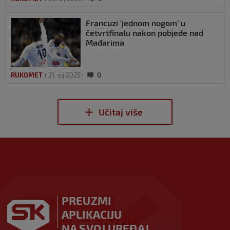
Francuzi ‘jednom nogom’ u
četvrtfinalu nakon pobjede nad
Mađarima
RUKOMET
21. sij 2025
0
PREUZMI
APLIKACIJU
NA SVOJ UREĐAJ