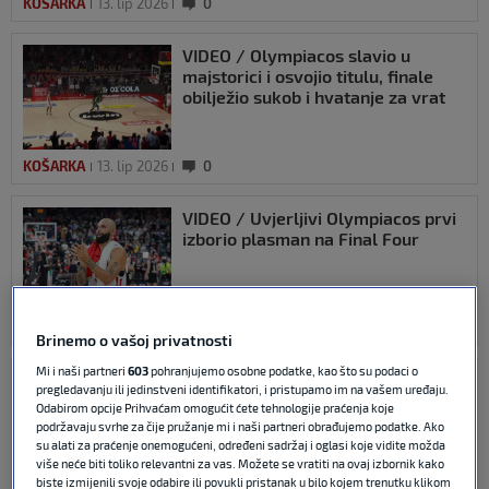
KOŠARKA
13. lip 2026
0
VIDEO / Olympiacos slavio u
majstorici i osvojio titulu, finale
obilježio sukob i hvatanje za vrat
KOŠARKA
13. lip 2026
0
VIDEO / Uvjerljivi Olympiacos prvi
izborio plasman na Final Four
EUROLEAGUE
05. svi 2026
0
Brinemo o vašoj privatnosti
Mi i naši partneri
603
pohranjujemo osobne podatke, kao što su podaci o
VIDEO / Panathinaikos u drami do
pregledavanju ili jedinstveni identifikatori, i pristupamo im na vašem uređaju.
‘breaka’ u Španjolskoj, Fenerbahče
Odabirom opcije Prihvaćam omogućit ćete tehnologije praćenja koje
i Olympiakos uvjerljivi
podržavaju svrhe za čije pružanje mi i naši partneri obrađujemo podatke. Ako
su alati za praćenje onemogućeni, određeni sadržaj i oglasi koje vidite možda
više neće biti toliko relevantni za vas. Možete se vratiti na ovaj izbornik kako
biste izmijenili svoje odabire ili povukli pristanak u bilo kojem trenutku klikom