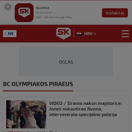
SportKlub
Instaliraj
Sport portal
GET - On the Google Play
HRV
OGLAS
BC OLYMPIAKOS PIRAEUS
VIDEO / Drama nakon majstorice:
Jones nokautirao Nunna,
intervenirala specijalna policija