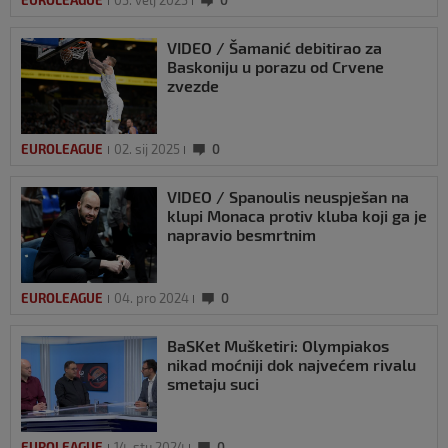
EUROLEAGUE
05. velj 2025
0
VIDEO / Šamanić debitirao za
Baskoniju u porazu od Crvene
zvezde
EUROLEAGUE
02. sij 2025
0
VIDEO / Spanoulis neuspješan na
klupi Monaca protiv kluba koji ga je
napravio besmrtnim
EUROLEAGUE
04. pro 2024
0
BaSKet Mušketiri: Olympiakos
nikad moćniji dok najvećem rivalu
smetaju suci
EUROLEAGUE
14. stu 2024
0