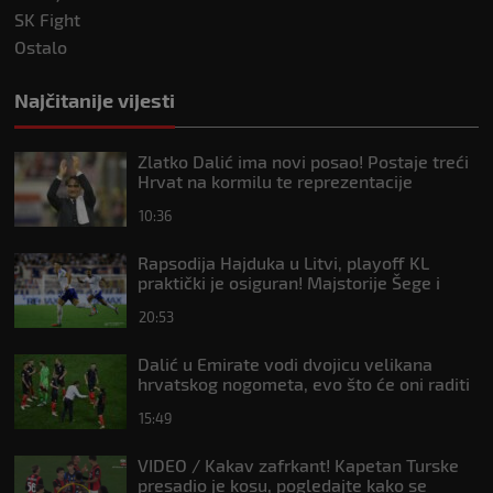
SK Fight
Ostalo
Najčitanije vijesti
Zlatko Dalić ima novi posao! Postaje treći
Hrvat na kormilu te reprezentacije
10:36
Rapsodija Hajduka u Litvi, playoff KL
praktički je osiguran! Majstorije Šege i
Pajazitija
20:53
Dalić u Emirate vodi dvojicu velikana
hrvatskog nogometa, evo što će oni raditi
15:49
VIDEO / Kakav zafrkant! Kapetan Turske
presadio je kosu, pogledajte kako se