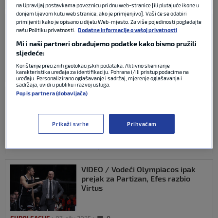
EUROLEAGUE
28. tra 2026
0
na Upravljaj postavkama poveznicu pri dnu web-stranice [ili plutajuće ikone u
donjem lijevom kutu web stranice, ako je primjenjivo]. Vaši će se odabiri
primijeniti kako je opisano u dijelu Web-mjesto. Za više pojedinosti pogledajte
Euroligaški spektakl uz SK: Sve je
našu Politiku privatnosti.
Dodatne informacije o vašoj privatnosti
spremno za Final Four u Abu
Dhabiju!
Mi i naši partneri obrađujemo podatke kako bismo pružili
sljedeće:
Korištenje preciznih geolokacijskih podataka. Aktivno skeniranje
karakteristika uređaja za identifikaciju. Pohrana i/ili pristup podacima na
EUROLEAGUE
23. svi 2025
0
uređaju. Personalizirano oglašavanje i sadržaj, mjerenje oglašavanja i
sadržaja, uvidi u publiku i razvoj usluga.
Popis partnera (dobavljača)
VIDEO / Real doživio hladan tuš na
startu playoffa, Hezonja i društvo
teško poraženi u Grčkoj
Prikaži svrhe
Prihvaćam
EUROLEAGUE
23. tra 2025
0
VIDEO / Vodeći Olympiacos ipak
prejak za Partizan, Efes razbio
Virtus