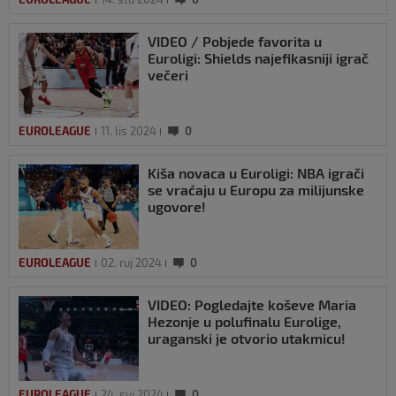
VIDEO / Pobjede favorita u
Euroligi: Shields najefikasniji igrač
večeri
EUROLEAGUE
11. lis 2024
0
Kiša novaca u Euroligi: NBA igrači
se vraćaju u Europu za milijunske
ugovore!
EUROLEAGUE
02. ruj 2024
0
VIDEO: Pogledajte koševe Maria
Hezonje u polufinalu Eurolige,
uraganski je otvorio utakmicu!
EUROLEAGUE
24. svi 2024
0