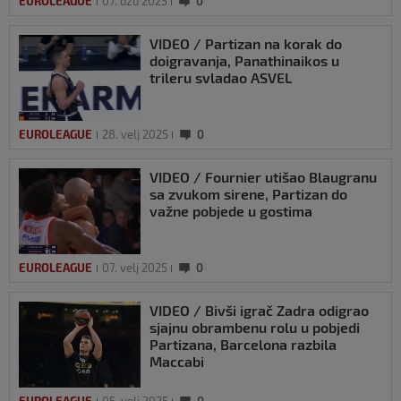
EUROLEAGUE
07. ožu 2025
0
VIDEO / Partizan na korak do
doigravanja, Panathinaikos u
trileru svladao ASVEL
EUROLEAGUE
28. velj 2025
0
VIDEO / Fournier utišao Blaugranu
sa zvukom sirene, Partizan do
važne pobjede u gostima
EUROLEAGUE
07. velj 2025
0
VIDEO / Bivši igrač Zadra odigrao
sjajnu obrambenu rolu u pobjedi
Partizana, Barcelona razbila
Maccabi