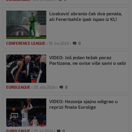
Livaković obranio čak dva penala,
ali Fenerbahče ipak ispao iz KL!
CONFERENCE LEAGUE
18. tra 2024
0
VIDEO: Još jedan težak poraz
Partizana, ne ovise više sami o sebi
EUROLEAGUE
28. ožu 2024
0
VIDEO: Hezonja sjajno odigrao u
reprizi finala Eurolige
EUROLEAGUE
25. sij 2024
0