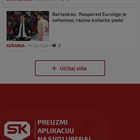
Bartzokas: ‘Raspored Eurolige je
nehuman, razina košarke pada’
KOŠARKA
14. lis 2023
0
PREUZMI
APLIKACIJU
NA SVOJ UREĐAJ