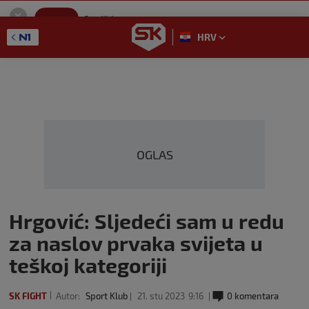
SportKlub
Instaliraj
Sport portal
HRV
GET - On the Google Play
OGLAS
Hrgović: Sljedeći sam u redu
za naslov prvaka svijeta u
teškoj kategoriji
SK FIGHT
Autor:
Sport Klub
21. stu 2023
9:16
0 komentara