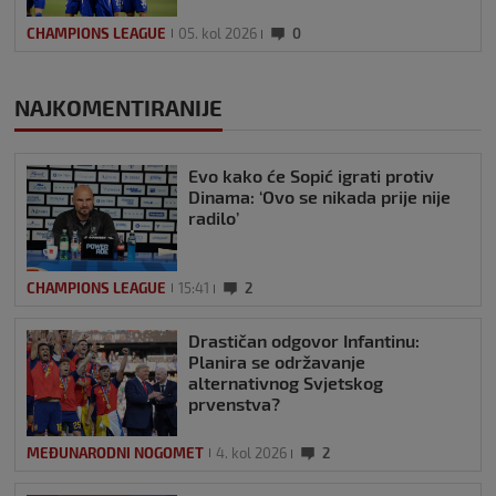
CHAMPIONS LEAGUE
05. kol 2026
0
NAJKOMENTIRANIJE
Evo kako će Sopić igrati protiv
Dinama: ‘Ovo se nikada prije nije
radilo’
CHAMPIONS LEAGUE
15:41
2
Drastičan odgovor Infantinu:
Planira se održavanje
alternativnog Svjetskog
prvenstva?
MEĐUNARODNI NOGOMET
4. kol 2026
2