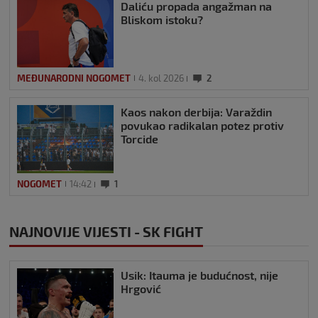
Daliću propada angažman na
Bliskom istoku?
MEĐUNARODNI NOGOMET
4. kol 2026
2
Kaos nakon derbija: Varaždin
povukao radikalan potez protiv
Torcide
NOGOMET
14:42
1
NAJNOVIJE VIJESTI - SK FIGHT
Usik: Itauma je budućnost, nije
Hrgović