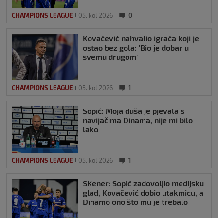
CHAMPIONS LEAGUE
05. kol 2026
0
Kovačević nahvalio igrača koji je
ostao bez gola: 'Bio je dobar u
svemu drugom'
CHAMPIONS LEAGUE
05. kol 2026
1
Sopić: Moja duša je pjevala s
navijačima Dinama, nije mi bilo
lako
CHAMPIONS LEAGUE
05. kol 2026
1
SKener: Sopić zadovoljio medijsku
glad, Kovačević dobio utakmicu, a
Dinamo ono što mu je trebalo