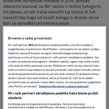
brončane olimpijske medalje iz 2016. postao
obavezni izazivač za IBF naslov u teškoj kategoriji.
Do danas, on tek treba unovčiti taj status ili čak
navesti bilo koga od svojih kolega iz divizije da se
bori za ponuđeni privremeni pojas.
Umjesto toga, neporaženi Hrvat ući će u drugu
Brinemo o vašoj privatnosti
uzastopnu borbu koja će ga samo ostaviti aktivnim,
Mi i naši partneri
603
pohranjujemo osobne podatke, kao što su podaci o
pa bi, ako pobijedi Marka De Morija 23. prosinca u
pregledavanju ili jedinstveni identifikatori, i pristupamo im na vašem uređaju.
Rijadu u Saudijskoj Arabiji, sljedeća mogla biti ona
Odabirom opcije Prihvaćam omogućit ćete tehnologije praćenja koje
prava koju svi čekamo a to je borba za naslov.
podržavaju svrhe za čije pružanje mi i naši partneri obrađujemo podatke. Ako
su alati za praćenje onemogućeni, određeni sadržaj i oglasi koje vidite možda
više neće biti toliko relevantni za vas. Možete se vratiti na ovaj izbornik kako
“Sljedeći sam na redu za naslov prvaka svijeta u
biste izmijenili svoje odabire ili povukli pristanak u bilo kojem trenutku klikom
teškoj kategoriji”
, potvrdio je Hrgović tijekom
na Upravljaj postavkama poveznicu pri dnu web-stranice [ili plutajuće ikone u
donjem lijevom kutu web stranice, ako je primjenjivo]. Vaši će se odabiri
početne konferencije za novinare na kojoj je najavio
primijeniti kako je opisano u dijelu Web-mjesto. Za više pojedinosti pogledajte
događaj 23. prosinca.
našu Politiku privatnosti.
Dodatne informacije o vašoj privatnosti
Mi i naši partneri obrađujemo podatke kako bismo pružili
“Borit ću se protiv pobjednika Oleksandra Usyka
sljedeće:
protiv Tysona Furyja. Ili ako ostave naslov i žele
Korištenje preciznih geolokacijskih podataka. Aktivno skeniranje
karakteristika uređaja za identifikaciju. Pohrana i/ili pristup podacima na
odraditi revanš, borit ću se protiv sljedećeg najbolje