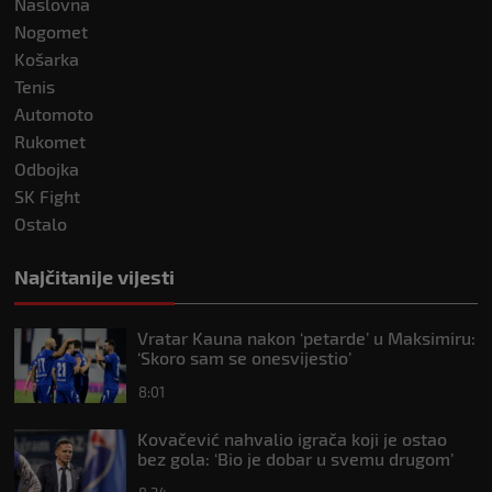
Naslovna
Nogomet
Košarka
Tenis
Automoto
Rukomet
Odbojka
SK Fight
Ostalo
Najčitanije vijesti
Vratar Kauna nakon ‘petarde’ u Maksimiru:
‘Skoro sam se onesvijestio’
8:01
Kovačević nahvalio igrača koji je ostao
bez gola: ‘Bio je dobar u svemu drugom’