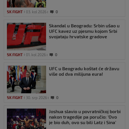
SK FIGHT
03. kol 2026
0
Skandal u Beogradu: Srbin ušao u
UFC kavez uz pjesmu kojom Srbi
svojataju hrvatske gradove
SK FIGHT
01. kol 2026
0
UFC u Beogradu koštat će državu
više od dva milijuna eura!
SK FIGHT
30. srp 2026
0
Joshua slavio u povratničkoj borbi
nakon tragedije pa poručio: ‘Ovo
je bio duh, ovo su bili Latz i Sina’