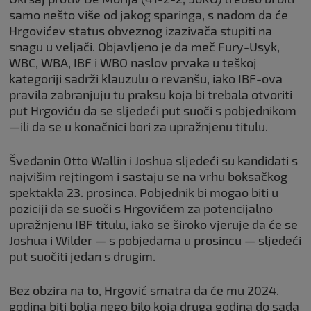
samo nešto više od jakog sparinga, s nadom da će
Hrgovićev status obveznog izazivača stupiti na
snagu u veljači. Objavljeno je da meč Fury-Usyk,
WBC, WBA, IBF i WBO naslov prvaka u teškoj
kategoriji sadrži klauzulu o revanšu, iako IBF-ova
pravila zabranjuju tu praksu koja bi trebala otvoriti
put Hrgoviću da se sljedeći put suoči s pobjednikom
—ili da se u konačnici bori za upražnjenu titulu.
Šveđanin Otto Wallin i Joshua sljedeći su kandidati s
najvišim rejtingom i sastaju se na vrhu boksačkog
spektakla 23. prosinca. Pobjednik bi mogao biti u
poziciji da se suoči s Hrgovićem za potencijalno
upražnjenu IBF titulu, iako se široko vjeruje da će se
Joshua i Wilder — s pobjedama u prosincu — sljedeći
put suočiti jedan s drugim.
Bez obzira na to, Hrgović smatra da će mu 2024.
godina biti bolja nego bilo koja druga godina do sada