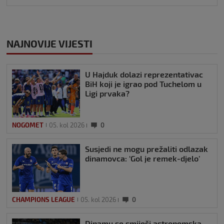
NAJNOVIJE VIJESTI
U Hajduk dolazi reprezentativac
BiH koji je igrao pod Tuchelom u
Ligi prvaka?
NOGOMET
05. kol 2026
0
Susjedi ne mogu prežaliti odlazak
dinamovca: ‘Gol je remek-djelo’
CHAMPIONS LEAGUE
05. kol 2026
0
Dinamu se smiješi astronomska