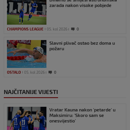
zarada nakon visoke pobjede
CHAMPIONS LEAGUE
05. kol 2026
0
Slavni plivač ostao bez doma u
požaru
OSTALO
05. kol 2026
0
NAJČITANIJE VIJESTI
Vratar Kauna nakon 'petarde' u
Maksimiru: 'Skoro sam se
onesvijestio'