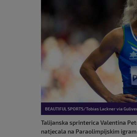
BEAUTIFUL SPORTS/Tobias Lackner via Gulive
Talijanska sprinterica Valentina Petr
natjecala na Paraolimpijskim igram