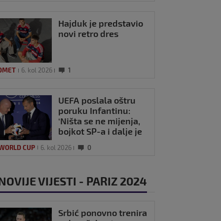
Hajduk je predstavio
novi retro dres
OMET
6. kol 2026
1
UEFA poslala oštru
poruku Infantinu:
‘Ništa se ne mijenja,
bojkot SP-a i dalje je
na snazi’
 WORLD CUP
6. kol 2026
0
NOVIJE VIJESTI - PARIZ 2024
Srbić ponovno trenira