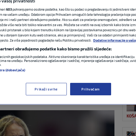
 vašoj privatnosti
tneri
603
pohranjujemo osobne podatke, kao što su podaci o pregledavanju ili jedinstveni identi
m na vašem uređaju. Odabirom opcije Prihvaćam omogućit ćete tehnologije praćenja koje po
NAJ
lu muškarca, sada je
nje mi i naši partneri obrađujemo podatke. Ako su alati za praćenje onemogućeni, određeni sa
ožda više neće biti toliko relevantni za vas. Možete se vratiti na ovaj izbornik kako biste izmi
ovukli pristanak u bilo kojem trenutku klikom na Upravljaj postavkama poveznicu pri dnu web-
a transrodna
ne u donjem lijevom kutu web stranice, ako je primjenjivo]. Vaši će se odabiri primijeniti kak
esto. Za više pojedinosti pogledajte našu Politiku privatnosti.
Dodatne informacije o vašo
 partneri obrađujemo podatke kako bismo pružili sljedeće:
araolimpijskim
eciznih geolokacijskih podataka. Aktivno skeniranje karakteristika uređaja za identifikaciju. 
ima na uređaju. Personalizirano oglašavanje i sadržaj, mjerenje oglašavanja i sadržaja, uvidi
a.
KOŠ
era (dobavljača)
0 komentara
Prikaži svrhe
Prihvaćam
KOŠ