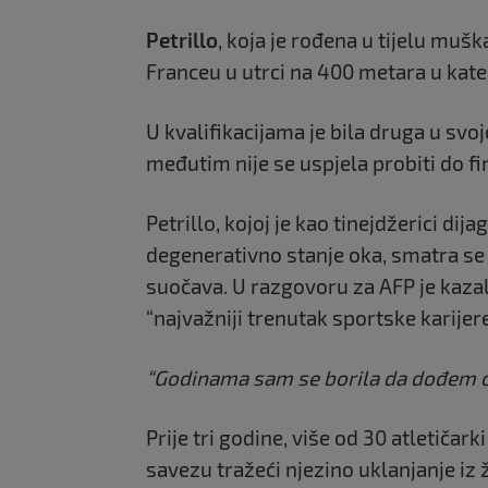
Petrillo
, koja je rođena u tijelu mušk
Franceu u utrci na 400 metara u kateg
U kvalifikacijama je bila druga u svoj
međutim nije se uspjela probiti do fi
Petrillo, kojoj je kao tinejdžerici di
degenerativno stanje oka, smatra se
suočava. U razgovoru za AFP je kazal
“najvažniji trenutak sportske karijere
“Godinama sam se borila da dođem 
Prije tri godine, više od 30 atletičar
savezu tražeći njezino uklanjanje iz