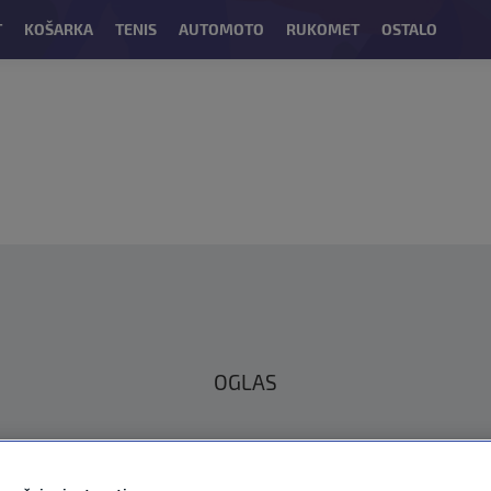
T
KOŠARKA
TENIS
AUTOMOTO
RUKOMET
OSTALO
OGLAS