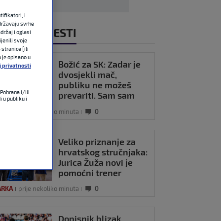
fikatori, i
državaju svrhe
NOVIJE VIJESTI
držaj i oglasi
jenili svoje
stranice [ili
o je opisano u
Božić za SK: Zadar je
j privatnosti
dvosjekli mač,
publiku ne možeš
Pohrana i/ili
prevariti. Sam sam
 u publiku i
svoj gazda, radit ću
ARKA
prije nekoliko minuta
0
po svom
Veliko priznanje za
hrvatskog stručnjaka:
Jurica Žuža novi je
pomoćni trener
Barcelone
ARKA
prije nekoliko minuta
0
Dopisnik blizak