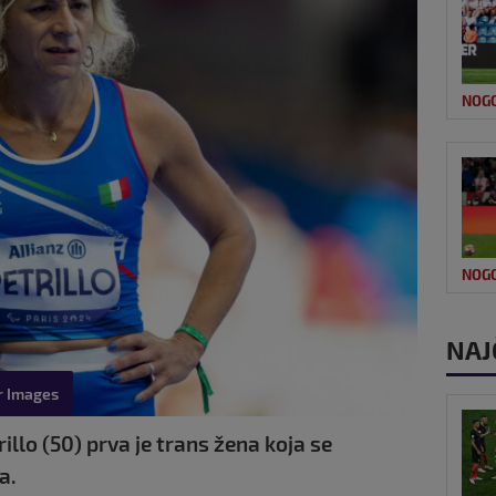
NOG
NOG
NAJ
r Images
illo (50) prva je trans žena koja se
a.