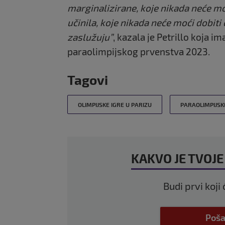
marginalizirane, koje nikada neće m
učinila, koje nikada neće moći dobiti
zaslužuju”
, kazala je Petrillo koja 
paraolimpijskog prvenstva 2023.
Tagovi
OLIMPIJSKE IGRE U PARIZU
PARAOLIMPIJSK
KAKVO JE TVOJE
Budi prvi koji
Poša