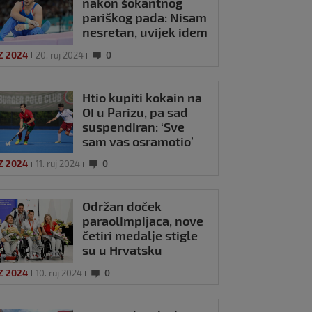
nakon šokantnog
pariškog pada: Nisam
nesretan, uvijek idem
na sve ili ništa
Z 2024
20. ruj 2024
0
Htio kupiti kokain na
OI u Parizu, pa sad
suspendiran: ‘Sve
sam vas osramotio’
Z 2024
11. ruj 2024
0
Održan doček
paraolimpijaca, nove
četiri medalje stigle
su u Hrvatsku
Z 2024
10. ruj 2024
0