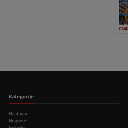
PARI
Kategorije
Naslovna
Nogomet
Košarka