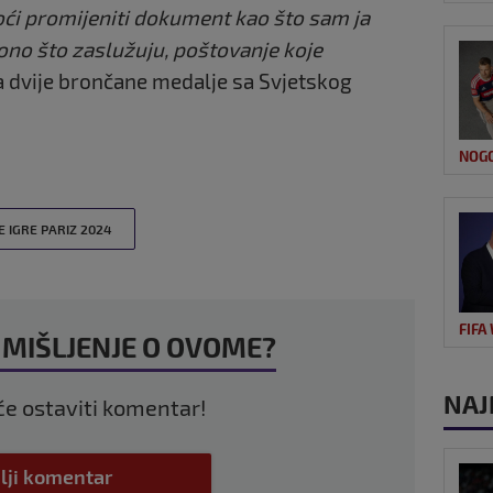
oći promijeniti dokument kao što sam ja
 ono što zaslužuju, poštovanje koje
ima dvije brončane medalje sa Svjetskog
NOG
E IGRE PARIZ 2024
FIFA
 MIŠLJENJE O OVOME?
NAJ
 će ostaviti komentar!
lji komentar