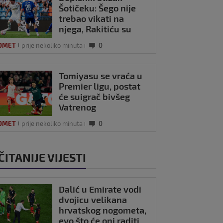
Šotičeku: Šego nije
trebao vikati na
njega, Rakitiću su
također svi bili
OMET
prije nekoliko minuta
0
dinamovci…
Tomiyasu se vraća u
Premier ligu, postat
će suigrač bivšeg
Vatrenog
OMET
prije nekoliko minuta
0
ČITANIJE VIJESTI
Dalić u Emirate vodi
dvojicu velikana
hrvatskog nogometa,
evo što će oni raditi