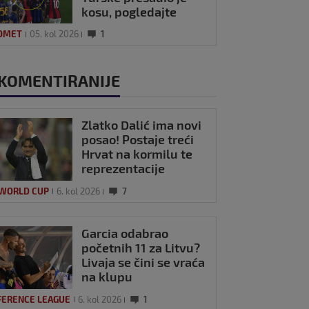
kosu, pogledajte
kako se Modrić
OMET
05. kol 2026
1
našalio s njim
KOMENTIRANIJE
Zlatko Dalić ima novi
posao! Postaje treći
Hrvat na kormilu te
reprezentacije
 WORLD CUP
6. kol 2026
7
Garcia odabrao
početnih 11 za Litvu?
Livaja se čini se vraća
na klupu
FERENCE LEAGUE
6. kol 2026
1