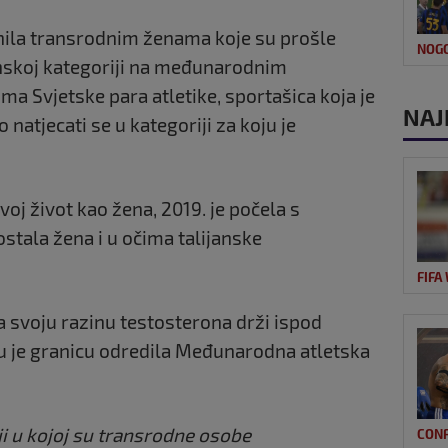
anila transrodnim ženama koje su prošle
NOG
nskoj kategoriji na međunarodnim
a Svjetske para atletike, sportašica koja je
NAJ
natjecati se u kategoriji za koju je
voj život kao žena, 2019. je počela s
stala žena i u očima talijanske
FIFA
svoju razinu testosterona drži ispod
 Tu je granicu odredila Međunarodna atletska
iji u kojoj su transrodne osobe
CON