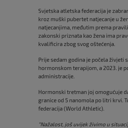
Svjetska atletska federacija je zabr
kroz muški pubertet natjecanje u že
natjecanjima, međutim prema pravilim
zakonski priznata kao žena ima pravo 
kvalificira zbog svog oštećenja.
Prije sedam godina je počela živjeti s
hormonskom terapijom, a 2023. je po
administracije.
Hormonski tretman joj omogućuje da 
granice od 5 nanomola po litri krvi.
federacija (World Athletic).
“Nažalost, još uvijek živimo u situac