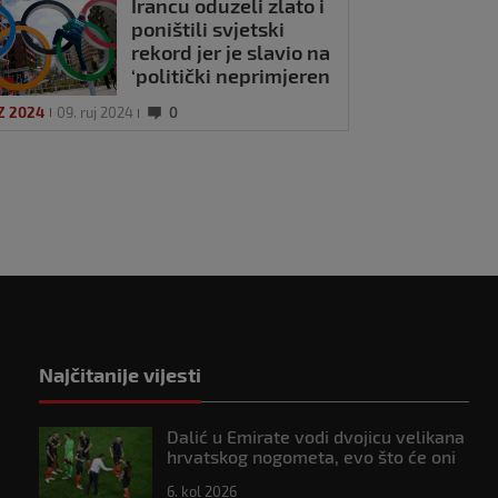
Irancu oduzeli zlato i
poništili svjetski
rekord jer je slavio na
‘politički neprimjeren
način’
Z 2024
09. ruj 2024
0
Najčitanije vijesti
Dalić u Emirate vodi dvojicu velikana
hrvatskog nogometa, evo što će oni
raditi
6. kol 2026