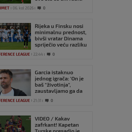
OMET
06. kol 2026
0
Rijeka u Finsku nosi
minimalnu prednost,
bivši vratar Dinama
spriječio veću razliku
FERENCE LEAGUE
22:44
0
Garcia istaknuo
jednog igrača: 'On je
baš "životinja",
zaustavljamo ga da
ne trenira tako'
FERENCE LEAGUE
21:31
0
VIDEO / Kakav
zafrkant! Kapetan
Turske presadio je