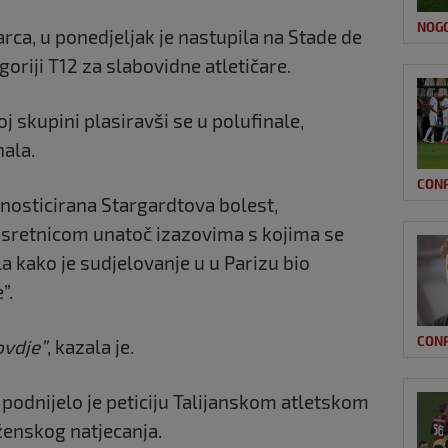
NOG
arca, u ponedjeljak je nastupila na Stade de
oriji T12 za slabovidne atletičare.
oj skupini plasiravši se u polufinale,
nala.
CON
jagnosticirana Stargardtova bolest,
 sretnicom unatoč izazovima s kojima se
a kako je sudjelovanje u u Parizu bio
”.
CON
ovdje”
, kazala je.
ki podnijelo je peticiju Talijanskom atletskom
 ženskog natjecanja.