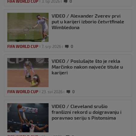
FIFA WORLD CUP
3. lip 2026
0
VIDEO / Alexander Zverev prvi
put u karijeri izborio četvrtfinale
Wimbledona
FIFA WORLD CUP
7. srp 2026
0
VIDEO / Poslušajte što je rekla
Marčinko nakon najveće titule u
karijeri
FIFA WORLD CUP
23. svi 2026
0
VIDEO / Cleveland srušio
franšizni rekord u doigravanju i
poravnao seriju s Pistonsima