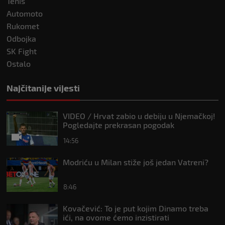
Tenis
Automoto
Rukomet
Odbojka
SK Fight
Ostalo
Najčitanije vijesti
VIDEO / Hrvat zabio u debiju u Njemačkoj!
Pogledajte prekrasan pogodak
14:56
Modriću u Milan stiže još jedan Vatreni?
8:46
Kovačević: To je put kojim Dinamo treba
ići, na ovome ćemo inzistirati