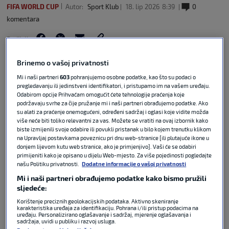
FIFA WORLD CUP
Autor:
Sport Klub
18. lip 2026
8:39
0
komentara
Podijeli :
Brinemo o vašoj privatnosti
Mi i naši partneri
603
pohranjujemo osobne podatke, kao što su podaci o
pregledavanju ili jedinstveni identifikatori, i pristupamo im na vašem uređaju.
Odabirom opcije Prihvaćam omogućit ćete tehnologije praćenja koje
podržavaju svrhe za čije pružanje mi i naši partneri obrađujemo podatke. Ako
su alati za praćenje onemogućeni, određeni sadržaj i oglasi koje vidite možda
više neće biti toliko relevantni za vas. Možete se vratiti na ovaj izbornik kako
biste izmijenili svoje odabire ili povukli pristanak u bilo kojem trenutku klikom
na Upravljaj postavkama poveznicu pri dnu web-stranice [ili plutajuće ikone u
donjem lijevom kutu web stranice, ako je primjenjivo]. Vaši će se odabiri
primijeniti kako je opisano u dijelu Web-mjesto. Za više pojedinosti pogledajte
našu Politiku privatnosti.
Dodatne informacije o vašoj privatnosti
Naš reporter Vedran Babić nakon utakmice
Mi i naši partneri obrađujemo podatke kako bismo pružili
Hrvatske i Engleske u Dallasu razgovarao je sa
sljedeće:
hrvatskim navijačima, a među njima je bio i jedan
Korištenje preciznih geolokacijskih podataka. Aktivno skeniranje
Šibenčanin koji već 30-ak godina živi u Los
karakteristika uređaja za identifikaciju. Pohrana i/ili pristup podacima na
Angelesu. Otkrio je kako je vidio igru Vatrenih, tko
uređaju. Personalizirano oglašavanje i sadržaj, mjerenje oglašavanja i
sadržaja, uvidi u publiku i razvoj usluga.
je bio najlošiji, imao je kratak i zanimljiv osvrt na