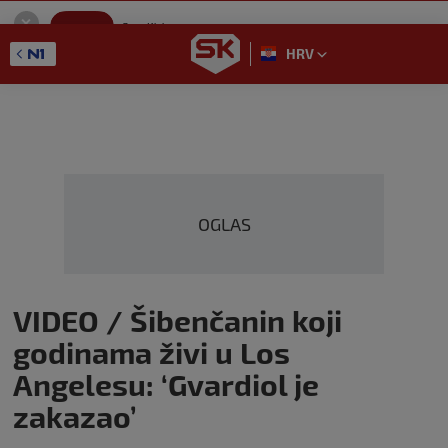
SportKlub
Instaliraj
Sport portal
HRV
GET - On the Google Play
OGLAS
VIDEO / Šibenčanin koji
godinama živi u Los
Angelesu: ‘Gvardiol je
zakazao’