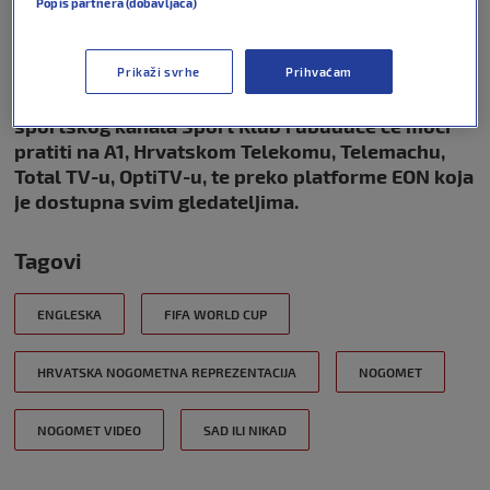
Popis partnera (dobavljača)
Luku Modrića, ali i otkrio vrati li se u rodni kraj
nekada.
Prikaži svrhe
Prihvaćam
Gledatelji u Hrvatskoj program regionalnog
sportskog kanala Sport Klub i ubuduće će moći
pratiti na A1, Hrvatskom Telekomu, Telemachu,
Total TV-u, OptiTV-u, te preko platforme EON koja
je dostupna svim gledateljima.
Tagovi
ENGLESKA
FIFA WORLD CUP
HRVATSKA NOGOMETNA REPREZENTACIJA
NOGOMET
NOGOMET VIDEO
SAD ILI NIKAD