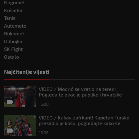
Nogomet
Košarka
Tenis
Automoto
Rukomet
Odbojka
SK Fight
Ostalo
Najčitanije vijesti
VIDEO / Modrić se vratio na teren!
Pogledajte ovacije publike i hrvatske
zastave na tribinama
15:00
VIDEO / Kakav zafrkant! Kapetan Turske
presadio je kosu, pogledajte kako se
Modrić našalio s njim
16:06