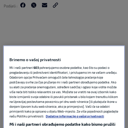
Podijeli :
Brinemo o vašoj privatnosti
Mi i naši partneri
603
pohranjujemo osobne podatke, kao što su podaci o
pregledavanju ili jedinstveni identifikatori, i pristupamo im na vašem uređaju.
Meč četvrtfinala Wimbledona između Alexandera
Odabirom opcije Prihvaćam omogućit ćete tehnologije praćenja koje
podržavaju svrhe za čije pružanje mi i naši partneri obrađujemo podatke. Ako
Zvereva i Jirija Lehečke krenuo je u ponedjeljak
su alati za praćenje onemogućeni, određeni sadržaj i oglasi koje vidite možda
navečer, no zbog policijskog sata (23:00h)
više neće biti toliko relevantni za vas. Možete se vratiti na ovaj izbornik kako
biste izmijenili svoje odabire ili povukli pristanak u bilo kojem trenutku klikom
prekinut je pri rezultatu od 2-0 u setovima za
na Upravljaj postavkama poveznicu pri dnu web-stranice [ili plutajuće ikone u
Nijemca i 3:3 u gemovima. Iako je treći set pripao
donjem lijevom kutu web stranice, ako je primjenjivo]. Vaši će se odabiri
Lehečki, Zverev je uspio na kraju slaviti s 3-1 u
primijeniti kako je opisano u dijelu Web-mjesto. Za više pojedinosti pogledajte
našu Politiku privatnosti.
Dodatne informacije o vašoj privatnosti
setovima i izboriti svoje prvo četvrtfinale u All
England Clubu.
Mi i naši partneri obrađujemo podatke kako bismo pružili