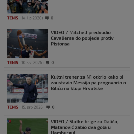
TENIS
14. lip 2026
0
VIDEO / Mitchell predvodio
Cavalierse do pobjede protiv
Pistonsa
TENIS
10. svi 2026
0
Kultni trener za N1 otkrio kako bi
zaustavio Messija pa progovorio o
Biliću na klupi Hrvatske
TENIS
15. srp 2026
0
VIDEO / Slatke brige za Dalića,
Matanović zabio dva gola u
Hamburgu!