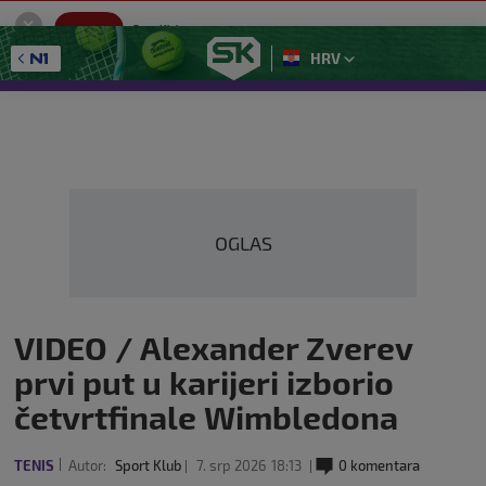
SportKlub
Instaliraj
Sport portal
HRV
GET - On the Google Play
OGLAS
VIDEO / Alexander Zverev
prvi put u karijeri izborio
četvrtfinale Wimbledona
TENIS
Autor:
Sport Klub
7. srp 2026
18:13
0 komentara