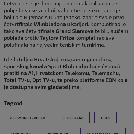
Četvrti set nije donio nijednu break priliku pa se o
pobjedniku seta odlučivalo u tie-breaku. Tamo je
bolji bio Nijemac s 8:6 te je tako izborio svoje prvo
četvrtfinale
Wimbledona
u karijeri. Kompletirao je
tako sva četvrtfinala
Grand Slamova
te bi u slučaju
pobjede protiv
Taylora Fritza
kompletirao sva
polufinala na najvećim teniskim turnirima.
Gledatelji u Hrvatskoj program regionalnog
sportskog kanala Sport Klub i ubuduće će moći
pratiti na A1, Hrvatskom Telekomu, Telemachu,
Total TV-u, OptiTV-u, te preko platforme EON koja
je dostupna svim gledateljima.
Tagovi
ALEXANDER ZVEREV
JIRI LEHECKA
TENIS
TENIS VIDEO
WIMBLEDON
WIMBLEDON VIDEO