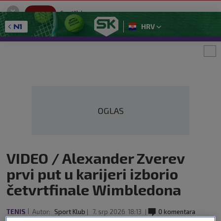
SportKlub
Instaliraj
Sport portal
HRV
GET - On the Google Play
OGLAS
VIDEO / Alexander Zverev
prvi put u karijeri izborio
četvrtfinale Wimbledona
TENIS
Autor:
Sport Klub
7. srp 2026
18:13
0 komentara