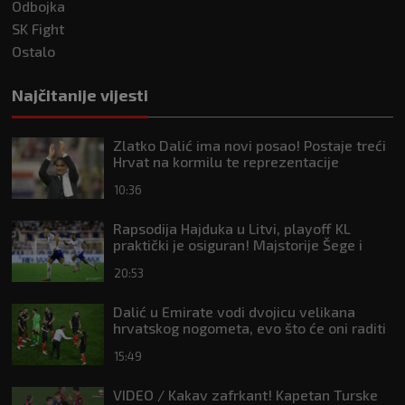
Odbojka
SK Fight
Ostalo
Najčitanije vijesti
Zlatko Dalić ima novi posao! Postaje treći
Hrvat na kormilu te reprezentacije
10:36
Rapsodija Hajduka u Litvi, playoff KL
praktički je osiguran! Majstorije Šege i
Pajazitija
20:53
Dalić u Emirate vodi dvojicu velikana
hrvatskog nogometa, evo što će oni raditi
15:49
VIDEO / Kakav zafrkant! Kapetan Turske