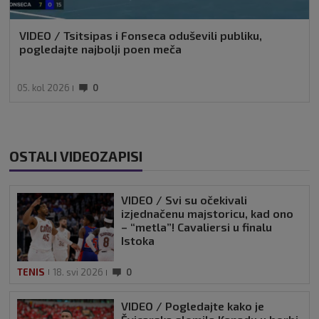
VIDEO / Tsitsipas i Fonseca oduševili publiku,
pogledajte najbolji poen meča
05. kol 2026
0
OSTALI VIDEOZAPISI
VIDEO / Svi su očekivali
izjednačenu majstoricu, kad ono
– “metla”! Cavaliersi u finalu
Istoka
TENIS
18. svi 2026
0
VIDEO / Pogledajte kako je