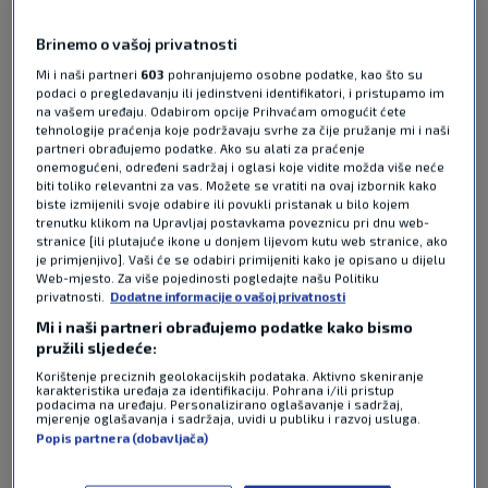
Meč četvrtfinala Wimbledona između Alexandera
Brinemo o vašoj privatnosti
Zvereva i Jirija Lehečke krenuo je u ponedjeljak
navečer, no zbog policijskog sata (23:00h)
Mi i naši partneri
603
pohranjujemo osobne podatke, kao što su
prekinut je pri rezultatu od 2-0 u setovima za
podaci o pregledavanju ili jedinstveni identifikatori, i pristupamo im
na vašem uređaju. Odabirom opcije Prihvaćam omogućit ćete
Nijemca i 3:3 u gemovima. Iako je treći set pripao
tehnologije praćenja koje podržavaju svrhe za čije pružanje mi i naši
Lehečki, Zverev je uspio na kraju slaviti s 3-1 u
partneri obrađujemo podatke. Ako su alati za praćenje
onemogućeni, određeni sadržaj i oglasi koje vidite možda više neće
setovima i izboriti svoje prvo četvrtfinale u All
biti toliko relevantni za vas. Možete se vratiti na ovaj izbornik kako
England Clubu.
Pročitaj više
biste izmijenili svoje odabire ili povukli pristanak u bilo kojem
trenutku klikom na Upravljaj postavkama poveznicu pri dnu web-
stranice [ili plutajuće ikone u donjem lijevom kutu web stranice, ako
je primjenjivo]. Vaši će se odabiri primijeniti kako je opisano u dijelu
Web-mjesto. Za više pojedinosti pogledajte našu Politiku
privatnosti.
Dodatne informacije o vašoj privatnosti
Mi i naši partneri obrađujemo podatke kako bismo
pružili sljedeće:
Korištenje preciznih geolokacijskih podataka. Aktivno skeniranje
karakteristika uređaja za identifikaciju. Pohrana i/ili pristup
Pošalji odgovor
podacima na uređaju. Personalizirano oglašavanje i sadržaj,
mjerenje oglašavanja i sadržaja, uvidi u publiku i razvoj usluga.
Popis partnera (dobavljača)