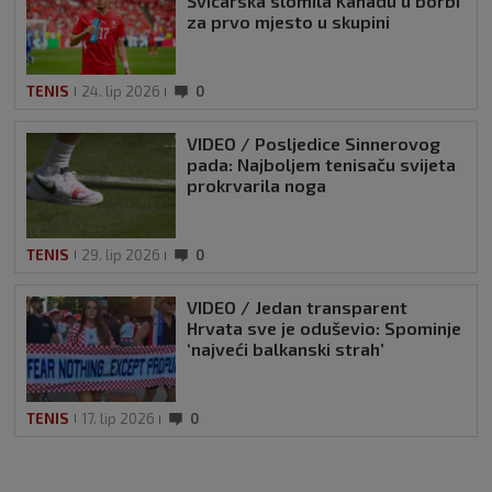
Švicarska slomila Kanadu u borbi
za prvo mjesto u skupini
TENIS
24. lip 2026
0
VIDEO / Posljedice Sinnerovog
pada: Najboljem tenisaču svijeta
prokrvarila noga
TENIS
29. lip 2026
0
VIDEO / Jedan transparent
Hrvata sve je oduševio: Spominje
‘najveći balkanski strah’
TENIS
17. lip 2026
0