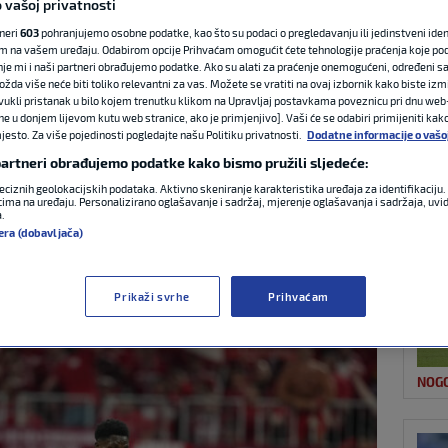
 vašoj privatnosti
tneri
603
pohranjujemo osobne podatke, kao što su podaci o pregledavanju ili jedinstveni identi
m na vašem uređaju. Odabirom opcije Prihvaćam omogućit ćete tehnologije praćenja koje po
NAJ
BiH: Najbolji igrač
nje mi i naši partneri obrađujemo podatke. Ako su alati za praćenje onemogućeni, određeni sa
ožda više neće biti toliko relevantni za vas. Možete se vratiti na ovaj izbornik kako biste izmi
ovukli pristanak u bilo kojem trenutku klikom na Upravljaj postavkama poveznicu pri dnu web-
a Svjetsko
ne u donjem lijevom kutu web stranice, ako je primjenjivo]. Vaši će se odabiri primijeniti kak
esto. Za više pojedinosti pogledajte našu Politiku privatnosti.
Dodatne informacije o vašo
 partneri obrađujemo podatke kako bismo pružili sljedeće:
eciznih geolokacijskih podataka. Aktivno skeniranje karakteristika uređaja za identifikaciju. 
ima na uređaju. Personalizirano oglašavanje i sadržaj, mjerenje oglašavanja i sadržaja, uvidi
a.
BICI
era (dobavljača)
0 komentara
Prikaži svrhe
Prihvaćam
NOG