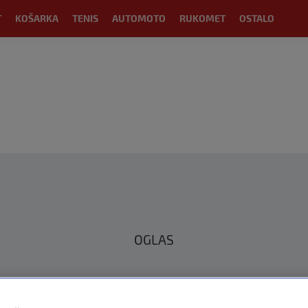
T
KOŠARKA
TENIS
AUTOMOTO
RUKOMET
OSTALO
OGLAS