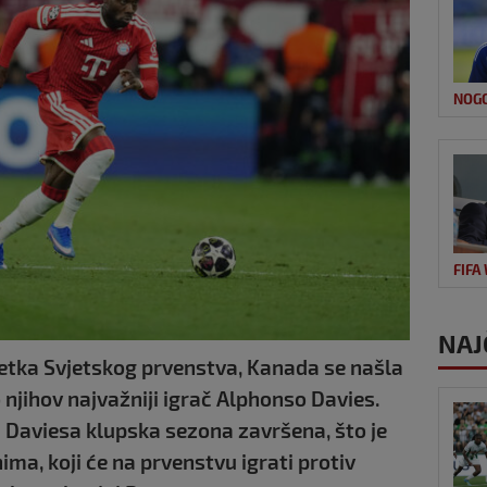
NOG
FIFA
NAJ
četka Svjetskog prvenstva, Kanada se našla
 njihov najvažniji igrač Alphonso Davies.
 Daviesa klupska sezona završena, što je
a, koji će na prvenstvu igrati protiv