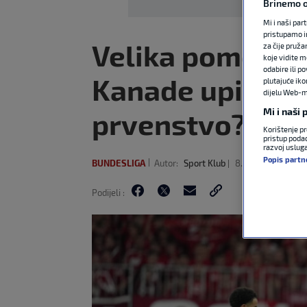
Brinemo o
Mi i naši par
pristupamo i
Velika pomoć za 
za čije pruža
koje vidite m
odabire ili p
Kanade upitan z
plutajuće iko
dijelu Web-mj
Mi i naši
prvenstvo?
Korištenje pr
pristup podac
razvoj uslug
Popis partn
BUNDESLIGA
Autor:
Sport Klub
8. svi 2026
16:20
Podijeli :