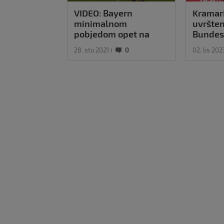
VIDEO: Bayern
Kramar
minimalnom
uvršten
pobjedom opet na
Bundes
vrhu
28. stu 2021
0
02. lis 202