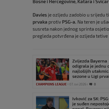
Bosne i Hercegovine, Katara i Švicar
Davies
je ozljedu zadobio u srijedu 
prvaka
protiv
PSG-a.
Na teren je uša
susreta nakon jednog sprinta osjetio 
pregleda potvrđena je ozljeda tetive
Zvijezda Bayerna
odigrala je jednu 
najlošijih utakmic
sezone u Ligi prv
CHAMPIONS LEAGUE
07. svi 2026
0
Ivković za SK: PSG
je suđen nepostoj
penal, Bayernu nij