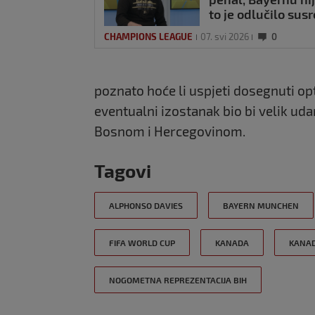
to je odlučilo susr
CHAMPIONS LEAGUE
07. svi 2026
0
poznato hoće li uspjeti dosegnuti o
eventualni izostanak bio bi velik u
Bosnom i Hercegovinom.
Tagovi
ALPHONSO DAVIES
BAYERN MUNCHEN
FIFA WORLD CUP
KANADA
KANAD
NOGOMETNA REPREZENTACIJA BIH