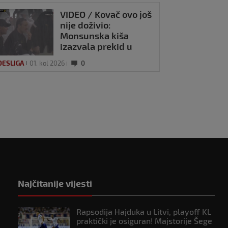
VIDEO / Kovač ovo još
nije doživio:
Monsunska kiša
izazvala prekid u
pobjedi Borussije
DESLIGA
01. kol 2026
0
Najčitanije vijesti
Rapsodija Hajduka u Litvi, playoff KL
praktički je osiguran! Majstorije Šege