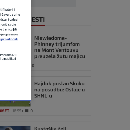
fikatori, i
državaju svrhe
NOVIJE VIJESTI
držaj i oglasi
jenili svoje
stranice [ili
o je opisano u
Niewiadoma-
j privatnosti
Phinney trijumfom
na Mont Ventouxu
preuzela žutu majicu
Pohrana i/ili
 u publiku i
KLIZAM
19:15
0
Hajduk poslao Skoku
na posudbu: Ostaje u
SHNL-u
OMET
18:55
0
Kustošija želi