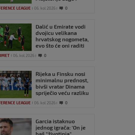
Pajazitija
FERENCE LEAGUE
06. kol 2026
0
Dalić u Emirate vodi
dvojicu velikana
hrvatskog nogometa,
evo što će oni raditi
OMET
06. kol 2026
0
Rijeka u Finsku nosi
minimalnu prednost,
bivši vratar Dinama
spriječio veću razliku
FERENCE LEAGUE
06. kol 2026
0
Garcia istaknuo
jednog igrača: 'On je
baš "životinja",