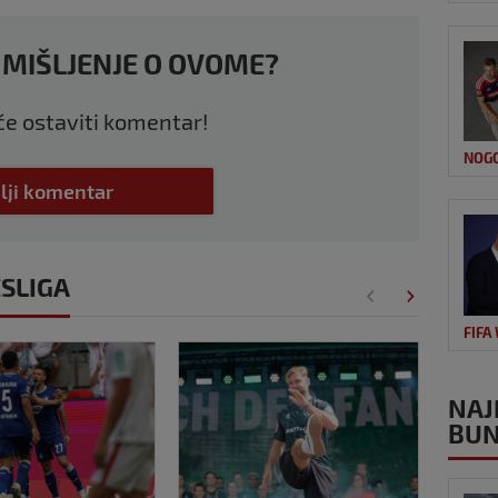
 MIŠLJENJE O OVOME?
 će ostaviti komentar!
NOG
lji komentar
ESLIGA
FIFA
NAJ
BUN