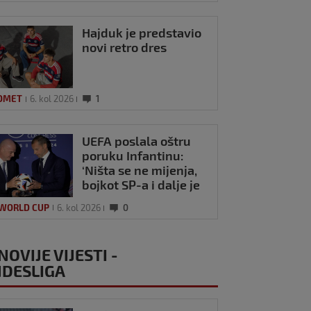
Hajduk je predstavio
novi retro dres
OMET
6. kol 2026
1
UEFA poslala oštru
poruku Infantinu:
‘Ništa se ne mijenja,
bojkot SP-a i dalje je
na snazi’
 WORLD CUP
6. kol 2026
0
NOVIJE VIJESTI -
DESLIGA