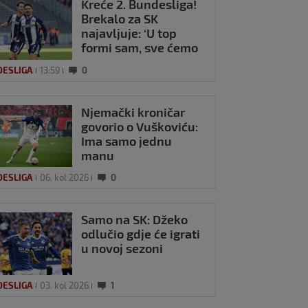
Kreće 2. Bundesliga!
ica najbolji Hrvat
Brekalo za SK
ndesligi, Füllkrug
najavljuje: ‘U top
č kola
formi sam, sve ćemo
iznenaditi’
u 2023
0
DESLIGA
13:59
0
Njemački kroničar
govorio o Vuškoviću:
Ima samo jednu
manu
DESLIGA
06. kol 2026
0
Samo na SK: Džeko
odlučio gdje će igrati
u novoj sezoni
DESLIGA
03. kol 2026
1