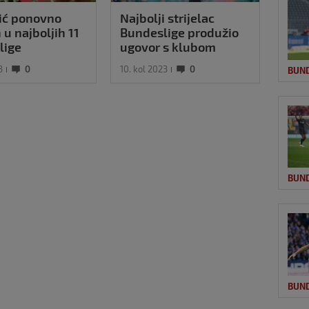
ić ponovno
Najbolji strijelac
Magl
 u najboljih 11
Bundeslige produžio
u Bu
lige
ugovor s klubom
igra
3
0
10. kol 2023
0
27. st
BUN
BUN
BUN