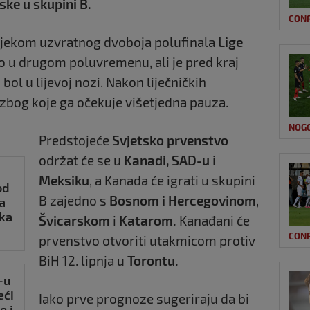
ske u skupini B.
CON
tijekom uzvratnog dvoboja polufinala
Lige
o u drugom poluvremenu, ali je pred kraj
bol u lijevoj nozi. Nakon liječničkih
 zbog koje ga očekuje višetjedna pauza.
NOG
Predstojeće
Svjetsko prvenstvo
održat će se u
Kanadi, SAD-u
i
Meksiku
, a Kanada će igrati u skupini
od
B zajedno s
Bosnom i Hercegovinom
,
a
aka
Švicarskom
i
Katarom.
Kanađani će
CON
prvenstvo otvoriti utakmicom protiv
BiH 12. lipnja u
Torontu
.
-u
eći
Iako prve prognoze sugeriraju da bi
e i