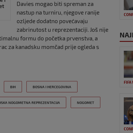
Davies mogao biti spreman za
et
nastup na turniru, njegove ranije
CON
ozljede dodatno povećavaju
zabrinutost u reprezentaciji. Još nije
NAJ
ptimalnu formu do početka prvenstva, a
darac za kanadsku momčad prije ogleda s
FIFA
BIH
BOSNA I HERCEGOVINA
SKA NOGOMETNA REPREZENTACIJA
NOGOMET
CON