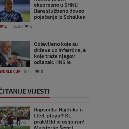
ekspresno u SHNL!
Bara službeno doveo
pojačanje iz Schalkea
OMET
18:35
0
Objavljeno koje su
države uz Infantina, a
koje traže njegov
odlazak: HNS je
odavno zauzeo
 WORLD CUP
18:15
0
stranu
ČITANIJE VIJESTI
Rapsodija Hajduka u
Litvi, playoff KL
praktički je osiguran!
Majstorije Šege i