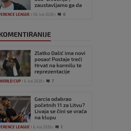
zaustavljamo ga da
ne trenira tako'
FERENCE LEAGUE
06. kol 2026
0
KOMENTIRANIJE
Zlatko Dalić ima novi
posao! Postaje treći
Hrvat na kormilu te
reprezentacije
 WORLD CUP
6. kol 2026
7
Garcia odabrao
početnih 11 za Litvu?
Livaja se čini se vraća
na klupu
FERENCE LEAGUE
6. kol 2026
1