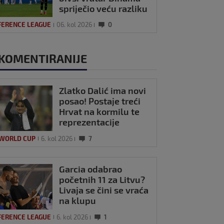
spriječio veću razliku
FERENCE LEAGUE
06. kol 2026
0
KOMENTIRANIJE
Zlatko Dalić ima novi
posao! Postaje treći
Hrvat na kormilu te
reprezentacije
 WORLD CUP
6. kol 2026
7
Garcia odabrao
početnih 11 za Litvu?
Livaja se čini se vraća
na klupu
FERENCE LEAGUE
6. kol 2026
1