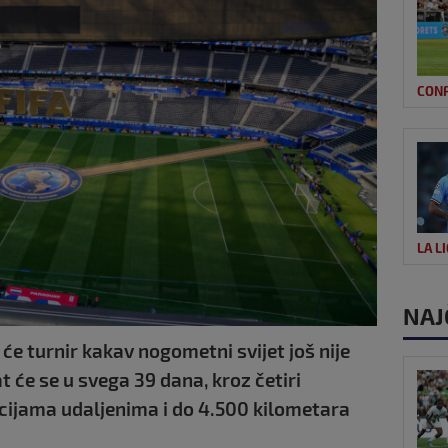
CON
LA L
NAJ
će turnir kakav nogometni svijet još nije
 će se u svega 39 dana, kroz četiri
acijama udaljenima i do 4.500 kilometara