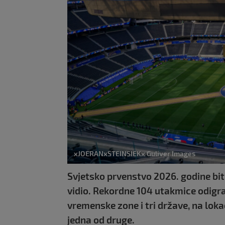
xJOERANxSTEINSIEKx Guliver Images
Svjetsko prvenstvo 2026. godine bit 
vidio. Rekordne 104 utakmice odigrat
vremenske zone i tri države, na lok
jedna od druge.