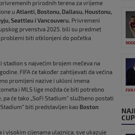
e privremenih prirodnih terena za vrijeme
dione u
Atlanti, Bostonu, Dallasu, Houstonu,
ju, Seattleu i Vancouveru.
Privremeni
lupskog prvenstva 2025. bili su predmet
vi problemi biti otklonjeni do početka
NOG
ti stadion s najvećim brojem mečeva na
dine. FIFA će također zahtijevati da većina
no promijeni nazive i ukloni imena
ometa i MLS lige možda će biti potrebno
FIFA
, pa će tako „SoFi Stadium“ službeno postati
e Stadium“ biti predstavljen kao
Boston
NAJ
CUP
 i visokim cijenama ulaznica, sve ukazuje