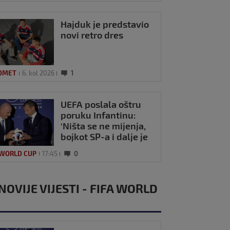
Hajduk je predstavio
novi retro dres
OMET
6. kol 2026
1
UEFA poslala oštru
poruku Infantinu:
‘Ništa se ne mijenja,
bojkot SP-a i dalje je
na snazi’
 WORLD CUP
17:45
0
NOVIJE VIJESTI - FIFA WORLD