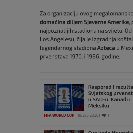
Za organizaciju ovog megalomanskog
domaćina diljem Sjeverne Amerike
,
najpoznatijih stadiona na sviјetu. 
Los Angelesu, čija je izgradnja koštal
legendarnog stadiona
Azteca
u Mexi
prvenstava 1970. i 1986. godine.
Raspored i rezulta
Svjetskog prvens
u SAD-u, Kanadi i
Meksiku
FIFA WORLD CUP
19. srp 2026
1
Evo kada Hrvatsk