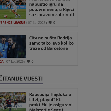
napustio igru na
poluvremenu, u Rijeci
su s pravom zabrinuti
FERENCE LEAGUE
07. kol 2026
0
City ne pušta Rodrija
samo tako, evo koliko
traže od Barcelone
IGA
07. kol 2026
0
ČITANIJE VIJESTI
Rapsodija Hajduka u
Litvi, playoff KL
praktički je osiguran!
Majstorije Šege i