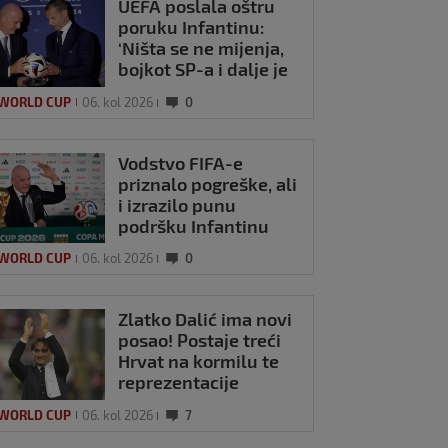
UEFA poslala oštru
poruku Infantinu:
‘Ništa se ne mijenja,
bojkot SP-a i dalje je
na snazi’
 WORLD CUP
06. kol 2026
0
Vodstvo FIFA-e
priznalo pogreške, ali
i izrazilo punu
podršku Infantinu
 WORLD CUP
06. kol 2026
0
Zlatko Dalić ima novi
posao! Postaje treći
Hrvat na kormilu te
reprezentacije
 WORLD CUP
06. kol 2026
7