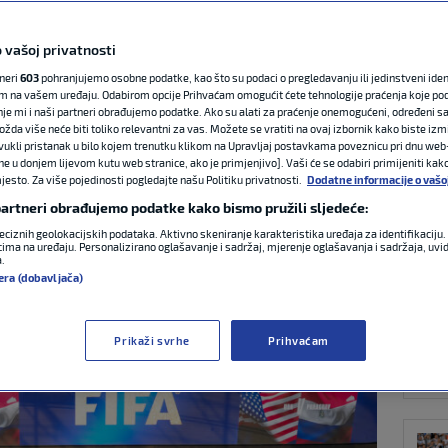
 vašoj privatnosti
NAJ
jetskog prvenstva
tneri
603
pohranjujemo osobne podatke, kao što su podaci o pregledavanju ili jedinstveni identi
m na vašem uređaju. Odabirom opcije Prihvaćam omogućit ćete tehnologije praćenja koje po
z SAD, Kanadu i
nje mi i naši partneri obrađujemo podatke. Ako su alati za praćenje onemogućeni, određeni sa
ožda više neće biti toliko relevantni za vas. Možete se vratiti na ovaj izbornik kako biste izmi
ovukli pristanak u bilo kojem trenutku klikom na Upravljaj postavkama poveznicu pri dnu web-
ne u donjem lijevom kutu web stranice, ako je primjenjivo]. Vaši će se odabiri primijeniti kak
esto. Za više pojedinosti pogledajte našu Politiku privatnosti.
Dodatne informacije o vašo
 partneri obrađujemo podatke kako bismo pružili sljedeće:
NOG
eciznih geolokacijskih podataka. Aktivno skeniranje karakteristika uređaja za identifikaciju. 
:55
2 komentara
ima na uređaju. Personalizirano oglašavanje i sadržaj, mjerenje oglašavanja i sadržaja, uvidi
a.
era (dobavljača)
Prikaži svrhe
Prihvaćam
MEĐ