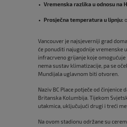
Vremenska razlika u odnosu na 
Prosječna temperatura u lipnju:
o
Vancouver je najsjeverniji grad doma
će ponuditi najugodnije vremenske uv
infracrveno grijanje koje omogućuje 
nema sustav klimatizacije, pa se oče
Mundijala uglavnom biti otvoren.
Naziv BC Place potječe od činjenice d
Britanska Kolumbija. Tijekom Svjets
utakmica, uključujući drugi i treći m
Na ovom stadionu održane su ceremon