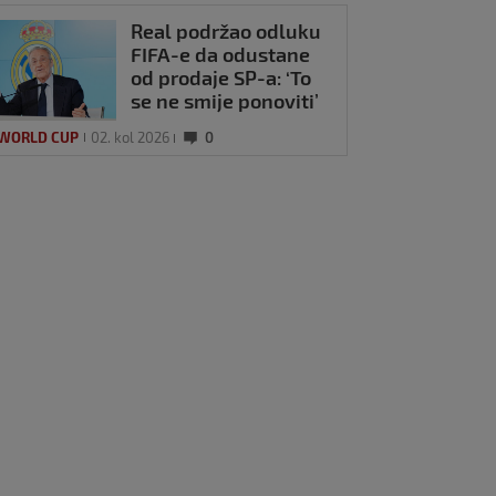
Real podržao odluku
FIFA-e da odustane
od prodaje SP-a: ‘To
se ne smije ponoviti’
 WORLD CUP
02. kol 2026
0