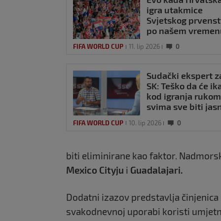
igra utakmice
Svjetskog prvens
po našem vremen
FIFA WORLD CUP
11. lip 2026
0
Sudački ekspert z
SK: Teško da će ik
kod igranja rukom
svima sve biti jas
a na SP-u se mije
FIFA WORLD CUP
10. lip 2026
0
ono što ljude najv
živcira
biti eliminirane kao faktor. Nadmors
Mexico Cityju
i
Guadalajari.
Dodatni izazov predstavlja činjenic
svakodnevnoj uporabi koristi umjetnu