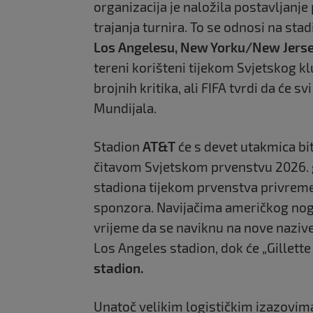
organizacija je naložila postavljanj
trajanja turnira. To se odnosi na sta
Los Angelesu, New Yorku/New Jersey
tereni korišteni tijekom Svjetskog k
brojnih kritika, ali FIFA tvrdi da će s
Mundijala.
Stadion
AT&T
će s devet utakmica bi
čitavom Svjetskom prvenstvu 2026. go
stadiona tijekom prvenstva privreme
sponzora. Navijačima američkog nog
vrijeme da se naviknu na nove nazive
Los Angeles stadion, dok će „Gillett
stadion.
Unatoč velikim logističkim izazovima