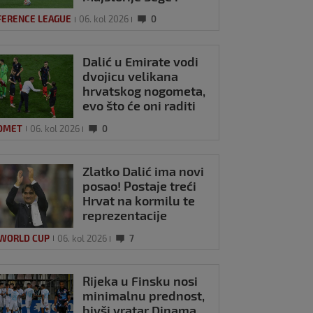
Pajazitija
FERENCE LEAGUE
06. kol 2026
0
Dalić u Emirate vodi
dvojicu velikana
hrvatskog nogometa,
evo što će oni raditi
OMET
06. kol 2026
0
Zlatko Dalić ima novi
posao! Postaje treći
Hrvat na kormilu te
reprezentacije
 WORLD CUP
06. kol 2026
7
Rijeka u Finsku nosi
minimalnu prednost,
bivši vratar Dinama