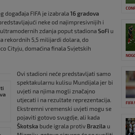
CON
 događaja FIFA je izabrala
16 gradova
 predstavljajući neke od najimpresivnijih i
Od ultramodernih zdanja poput stadiona
SoFi
u
a rekordnih 5,5 milijardi dolara, do
co Cityju, domaćina finala Svjetskih
NOG
Ovi stadioni neće predstavljati samo
spektakularnu kulisu Mundijala jer bi
ti
uvjeti na njima mogli značajno
tva
utjecati i na rezultate reprezentacija.
FIFA
Ekstremni vremenski uvjeti mogu se
pojaviti gotovo svugdje, ali kada
Škotska
bude igrala protiv
Brazila
u
a
Miamiju, gotovo sigurno će se suočiti