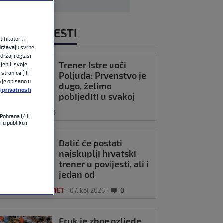
NOVIJE VIJESTI
fikatori, i
državaju svrhe
držaj i oglasi
Trener Istre uoči
jenili svoje
stranice [ili
Poljuda: Prvenstvo je
o je opisano u
dugo, želimo
j privatnosti
pobijediti u svakoj
utakmici
OMET
17:23
0
Pohrana i/ili
 u publiku i
Dalić će postati
najskuplji hrvatski
trener u povijesti, ali i
jedan od
najplaćenijih na
UNARODNI NOGOMET
07. kol 2026
0
svijetu
Fruk je zbog ozljede