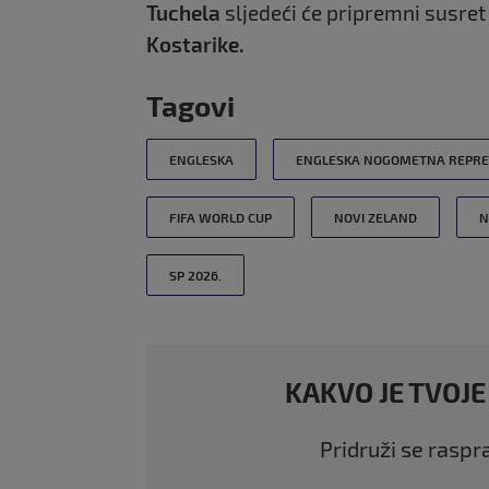
Tuchela
sljedeći će pripremni susret
Kostarike.
Tagovi
ENGLESKA
ENGLESKA NOGOMETNA REPRE
FIFA WORLD CUP
NOVI ZELAND
N
SP 2026.
KAKVO JE TVOJE
Pridruži se raspr