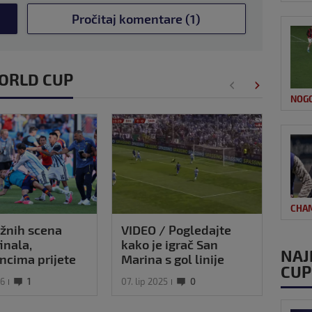
Pročitaj komentare (1)
 WORLD CUP
NOG
CHA
žnih scena
VIDEO / Pogledajte
Rona
inala,
kako je igrač San
nog
NAJ
ncima prijete
Marina s gol linije
CUP
akve nitko nije
'spasio stvar' protiv
26
1
07. lip 2025
0
03. sr
o!?
BiH