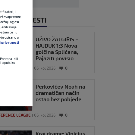
fikatori, i
državaju svrhe
NOVIJE VIJESTI
držaj i oglasi
jenili svoje
stranice [ili
o je opisano u
UŽIVO ŽALGIRIS –
j privatnosti
UŽIVO
HAJDUK 1:3 Nova
golčina Splićana,
Pajaziti povisio
Pohrana i/ili
 u publiku i
prednost!
FERENCE LEAGUE
06. kol 2026
0
Perkovićev Noah na
dramatičan način
ostao bez pobjede
FERENCE LEAGUE
06. kol 2026
0
Kraj drame: Vinicius