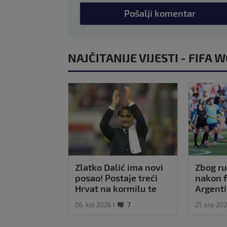
Pošalji komentar
NAJČITANIJE VIJESTI - FIFA
Zlatko Dalić ima novi
Zbog ru
posao! Postaje treći
nakon f
Hrvat na kormilu te
Argenti
reprezentacije
kazne k
06. kol 2026
7
21. srp 20
očekiva