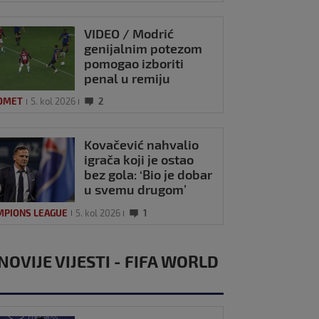
VIDEO / Modrić
genijalnim potezom
pomogao izboriti
penal u remiju
Milana i Intera
OMET
5. kol 2026
2
Kovačević nahvalio
igrača koji je ostao
bez gola: ‘Bio je dobar
u svemu drugom’
MPIONS LEAGUE
5. kol 2026
1
ldo: Luka je
ometna legenda
NOVIJE VIJESTI - FIFA WORLD
p 2026
0