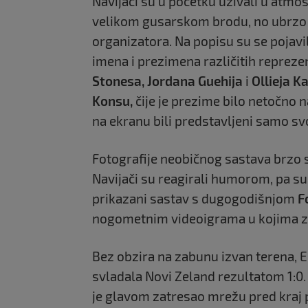
Navijači su u početku uživali u atmos
velikom gusarskom brodu, no ubrzo 
organizatora. Na popisu su se pojav
imena i prezimena različitih repreze
Stonesa, Jordana Guehija
i
Ollieja K
Konsu,
čije je prezime bilo netočno 
na ekranu bili predstavljeni samo s
Fotografije neobičnog sastava brzo 
Navijači su reagirali humorom, pa su 
prikazani sastav s dugogodišnjom
F
nogometnim videoigrama u kojima zbo
Bez obzira na zabunu izvan terena, E
svladala Novi Zeland rezultatom 1:0.
je glavom zatresao mrežu pred kra