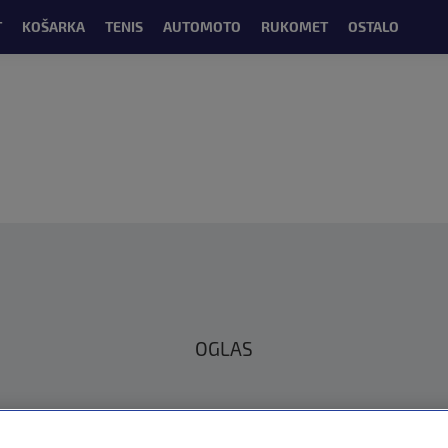
T
KOŠARKA
TENIS
AUTOMOTO
RUKOMET
OSTALO
OGLAS