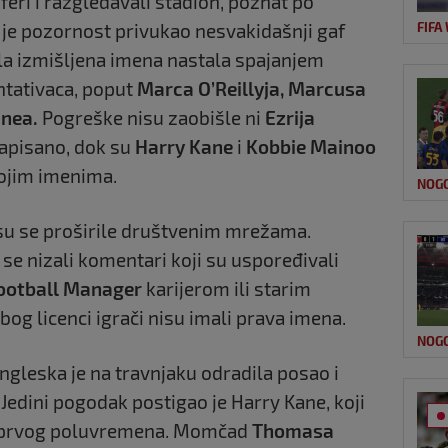
feri i razgledavali stadion, poznat po
je pozornost privukao nesvakidašnji gaf
FIFA
ila izmišljena imena nastala spajanjem
ntativaca, poput
Marca O’Reillyja, Marcusa
anea.
Pogreške nisu zaobišle ni
Ezrija
napisano, dok su
Harry Kane
i
Kobbie Mainoo
vojim imenima.
NOG
su se proširile društvenim mrežama.
se nizali komentari koji su uspoređivali
ootball Manager
karijerom ili starim
g licenci igrači nisu imali prava imena.
NOG
ngleska je na travnjaku odradila posao i
 Jedini pogodak postigao je Harry Kane, koji
j prvog poluvremena. Momčad
Thomasa