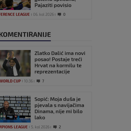
Pajaziti povisio
prednost!
FERENCE LEAGUE
06. kol 2026
0
KOMENTIRANIJE
Zlatko Dalić ima novi
posao! Postaje treći
Hrvat na kormilu te
reprezentacije
 WORLD CUP
10:36
7
Sopić: Moja duša je
pjevala s navijačima
Dinama, nije mi bilo
lako
MPIONS LEAGUE
5. kol 2026
2