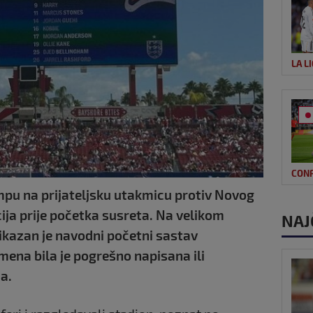
LA L
CON
ampu na prijateljsku utakmicu protiv Novog
ija prije početka susreta. Na velikom
NAJ
kazan je navodni početni sastav
mena bila je pogrešno napisana ili
a.