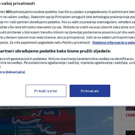
 vašoj privatnosti
tneri
603
pohranjujemo osobne podatke, kao što su podaci o pregledavanju ili jedinstveni identi
m na vašem uređaju. Odabirom opcije Prihvaćam omogućit ćete tehnologije praćenja koje po
NAJ
erojatan gaf
nje mi i naši partneri obrađujemo podatke. Ako su alati za praćenje onemogućeni, određeni sa
ožda više neće biti toliko relevantni za vas. Možete se vratiti na ovaj izbornik kako biste izmi
ovukli pristanak u bilo kojem trenutku klikom na Upravljaj postavkama poveznicu pri dnu web-
koro svakom
ne u donjem lijevom kutu web stranice, ako je primjenjivo]. Vaši će se odabiri primijeniti kak
esto. Za više pojedinosti pogledajte našu Politiku privatnosti.
Dodatne informacije o vašo
o napisali ime
 partneri obrađujemo podatke kako bismo pružili sljedeće:
eciznih geolokacijskih podataka. Aktivno skeniranje karakteristika uređaja za identifikaciju. 
ima na uređaju. Personalizirano oglašavanje i sadržaj, mjerenje oglašavanja i sadržaja, uvidi
a.
CON
:58
1 komentar
era (dobavljača)
Prikaži svrhe
Prihvaćam
CON