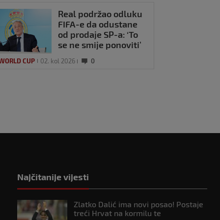
Real podržao odluku
FIFA-e da odustane
od prodaje SP-a: ‘To
se ne smije ponoviti’
 WORLD CUP
02. kol 2026
0
Najčitanije vijesti
Zlatko Dalić ima novi posao! Postaje
treći Hrvat na kormilu te