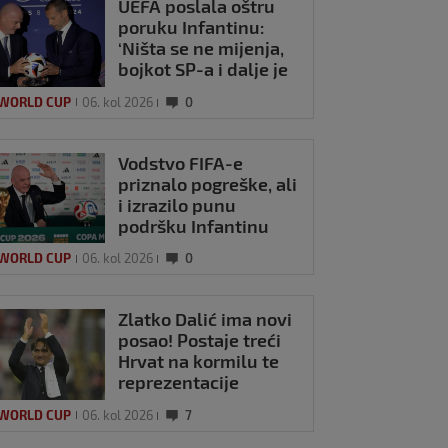
UEFA poslala oštru
poruku Infantinu:
‘Ništa se ne mijenja,
bojkot SP-a i dalje je
na snazi’
 WORLD CUP
06. kol 2026
0
Vodstvo FIFA-e
priznalo pogreške, ali
i izrazilo punu
podršku Infantinu
 WORLD CUP
06. kol 2026
0
Zlatko Dalić ima novi
posao! Postaje treći
Hrvat na kormilu te
reprezentacije
 WORLD CUP
06. kol 2026
7