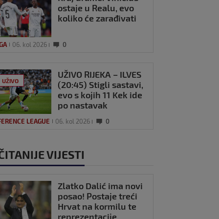
ostaje u Realu, evo
koliko će zarađivati
IGA
06. kol 2026
0
UŽIVO RIJEKA – ILVES
UŽIVO
(20:45) Stigli sastavi,
evo s kojih 11 Kek ide
po nastavak
pobjedničkog niza
FERENCE LEAGUE
06. kol 2026
0
ČITANIJE VIJESTI
Zlatko Dalić ima novi
posao! Postaje treći
Hrvat na kormilu te
reprezentacije