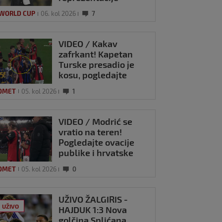
 WORLD CUP
06. kol 2026
7
VIDEO / Kakav
zafrkant! Kapetan
Turske presadio je
kosu, pogledajte
kako se Modrić
OMET
05. kol 2026
1
našalio s njim
VIDEO / Modrić se
vratio na teren!
Pogledajte ovacije
publike i hrvatske
zastave na tribinama
OMET
05. kol 2026
0
UŽIVO ŽALGIRIS -
UŽIVO
HAJDUK 1:3 Nova
golčina Splićana,