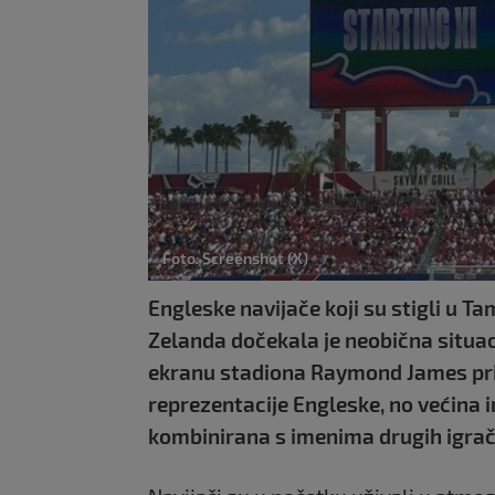
Foto: Screenshot (X)
Engleske navijače koji su stigli u T
Zelanda dočekala je neobična situac
ekranu stadiona Raymond James pri
reprezentacije Engleske, no većina i
kombinirana s imenima drugih igrač