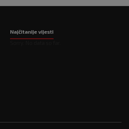
Najčitanije vijesti
Sorry. No data so far.