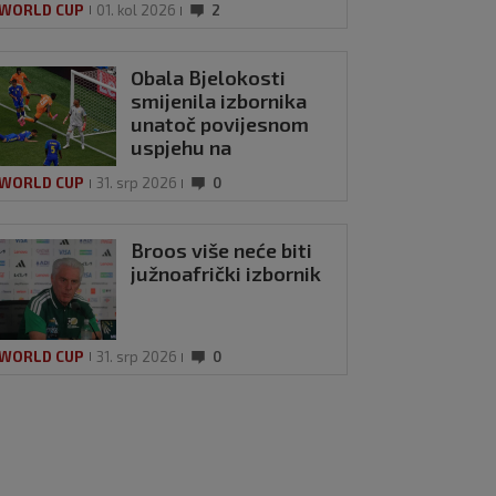
 WORLD CUP
01. kol 2026
2
Obala Bjelokosti
smijenila izbornika
unatoč povijesnom
uspjehu na
Svjetskom prvenstvu
 WORLD CUP
31. srp 2026
0
Broos više neće biti
južnoafrički izbornik
 WORLD CUP
31. srp 2026
0