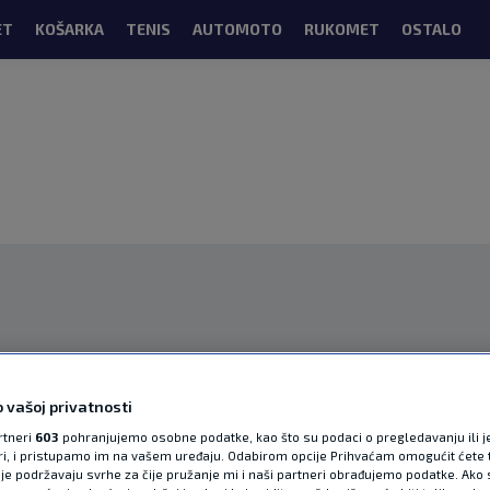
ET
KOŠARKA
TENIS
AUTOMOTO
RUKOMET
OSTALO
OGLAS
 vašoj privatnosti
rtneri
603
pohranjujemo osobne podatke, kao što su podaci o pregledavanju ili j
ori, i pristupamo im na vašem uređaju. Odabirom opcije Prihvaćam omogućit ćete 
je podržavaju svrhe za čije pružanje mi i naši partneri obrađujemo podatke. Ako s