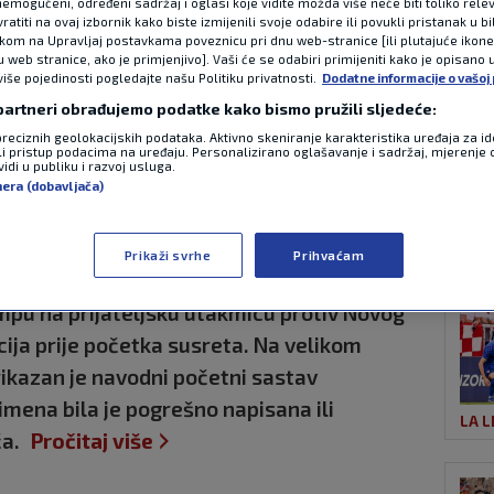
emogućeni, određeni sadržaj i oglasi koje vidite možda više neće biti toliko relev
atiti na ovaj izbornik kako biste izmijenili svoje odabire ili povukli pristanak u b
ikom na Upravljaj postavkama poveznicu pri dnu web-stranice [ili plutajuće ikon
u web stranice, ako je primjenjivo]. Vaši će se odabiri primijeniti kako je opisano 
NAJ
erojatan gaf
više pojedinosti pogledajte našu Politiku privatnosti.
Dodatne informacije o vašoj 
 partneri obrađujemo podatke kako bismo pružili sljedeće:
Skoro svakom
preciznih geolokacijskih podataka. Aktivno skeniranje karakteristika uređaja za ide
li pristup podacima na uređaju. Personalizirano oglašavanje i sadržaj, mjerenje 
idi u publiku i razvoj usluga.
o napisali ime
nera (dobavljača)
ATP
Prikaži svrhe
Prihvaćam
16:58
1 komentar
Tampu na prijateljsku utakmicu protiv Novog
ija prije početka susreta. Na velikom
kazan je navodni početni sastav
imena bila je pogrešno napisana ili
LA L
a.
Pročitaj više