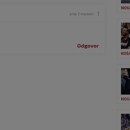
NOG
prije 2 mjeseci
Odgovor
KOŠ
NOG