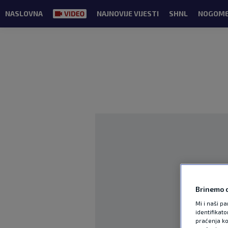
NASLOVNA
NAJNOVIJE VIJESTI
SHNL
NOGOM
Brinemo o
Mi i naši pa
identifikat
praćenja ko