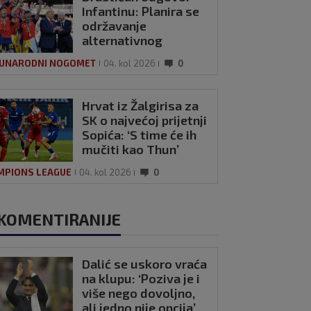
Infantinu: Planira se
održavanje
alternativnog
Svjetskog
UNARODNI NOGOMET
04. kol 2026
0
prvenstva?
Hrvat iz Žalgirisa za
SK o najvećoj prijetnji
Sopića: ‘S time će ih
mučiti kao Thun’
MPIONS LEAGUE
04. kol 2026
0
KOMENTIRANIJE
Dalić se uskoro vraća
na klupu: ‘Poziva je i
više nego dovoljno,
ali jedno nije opcija’