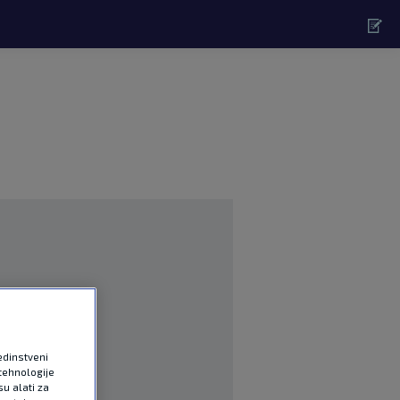
edinstveni
tehnologije
u alati za