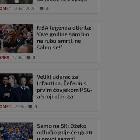
OMET
2. kol 2026
3
NBA legenda otkrila:
‘Ove godine sam bio
na rubu smrti, ne
šalim se!’
ARKA
17:06
0
Veliki udarac za
Infantina: Čeferin s
prvim čovjekom PSG-
a kroji plan za
smjenu na čelu FIFA-
OMET
21:36
0
e
Samo na SK: Džeko
odlučio gdje će igrati
u novoj sezoni