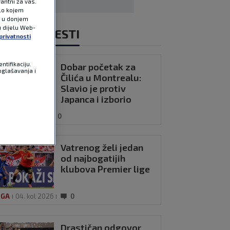
antni za vas.
ilo kojem
e u donjem
u dijelu Web-
NOVIJE VIJESTI
privatnosti
ntifikaciju.
Dobar početak za
oglašavanja i
Čilića u Montrealu:
Slavio je protiv
Japanca i izborio
drugo kolo
04. kol 2026
0
Vatrenog želi jedan
od najbogatijih
klubova Premier lige
IGA
04. kol 2026
0
Drastičan odgovor