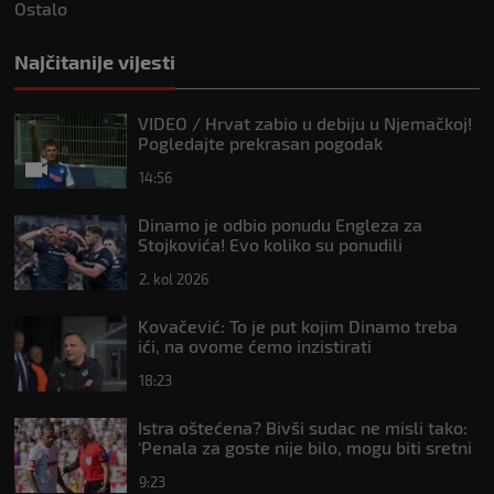
Ostalo
Najčitanije vijesti
VIDEO / Hrvat zabio u debiju u Njemačkoj!
Pogledajte prekrasan pogodak
14:56
Dinamo je odbio ponudu Engleza za
Stojkovića! Evo koliko su ponudili
2. kol 2026
Kovačević: To je put kojim Dinamo treba
ići, na ovome ćemo inzistirati
18:23
Istra oštećena? Bivši sudac ne misli tako:
‘Penala za goste nije bilo, mogu biti sretni
da nisu dobili crveni’
9:23