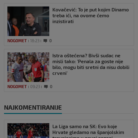
Kovačević: To je put kojim Dinamo
treba ići, na ovome ćemo
inzistirati
NOGOMET
18:23
0
Istra oštećena? Bivši sudac ne
misli tako: 'Penala za goste nije
bilo, mogu biti sretni da nisu dobili
crveni'
NOGOMET
09:23
0
NAJKOMENTIRANIJE
La Liga samo na SK: Evo koje
Hrvate gledamo na španjolskim
travnjacima u novoj sezoni