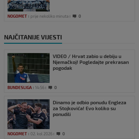
NOGOMET
prije nekoliko minuta
0
NAJČITANIJE VIJESTI
VIDEO / Hrvat zabio u debiju u
Njemačkoj! Pogledajte prekrasan
pogodak
BUNDESLIGA
14:56
0
Dinamo je odbio ponudu Engleza
za Stojkovića! Evo koliko su
ponudili
NOGOMET
02. kol 2026
0