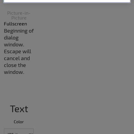
Picture-in-
Picture
Fullscreen
Beginning of
dialog
window.
Escape will
cancel and
close the
window.
Text
Color