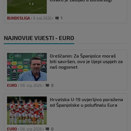
BUNDESLIGA
9. kol 2026
1
NAJNOVIJE VIJESTI - EURO
Oreščanin: Za Španjolce moraš
biti savršen, ovo je lijepi uspjeh za
naš nogomet
EURO
08. srp 2026
0
Hrvatska U-19 uvjerljivo poražena
od Španjolske u polufinalu Eura
EURO
08. srp 2026
0