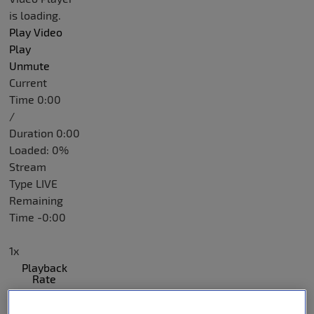
is loading.
Play Video
Play
Unmute
Current
Time
0:00
/
Duration
0:00
Loaded
:
0%
Stream
Type
LIVE
Remaining
Time
-
0:00
1x
Playback
Rate
Chapters