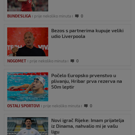
BUNDESLIGA
prije nekoliko minuta
0
Bezos s partnerima kupuje veliki
udio Liverpoola
NOGOMET
prije nekoliko minuta
0
Počelo Europsko prvenstvo u
plivanju, Hribar prva rezerva na
50m leptir
OSTALI SPORTOVI
prije nekoliko minuta
0
Novi igrač Rijeke: Imam prijatelja
iz Dinama, nahvalio mi je vašu
ligu