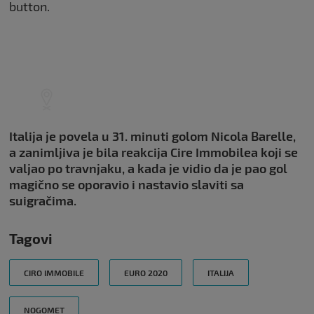
button.
Ova
Italija je povela u 31. minuti golom Nicola Barelle,
video
snimka
a zanimljiva je bila reakcija Cire Immobilea koji se
nije
valjao po travnjaku, a kada je vidio da je pao gol
dostupna
magično se oporavio i nastavio slaviti sa
u vašoj
suigračima.
zemlji.
(error:
#5200)
Tagovi
CIRO IMMOBILE
EURO 2020
ITALIJA
NOGOMET