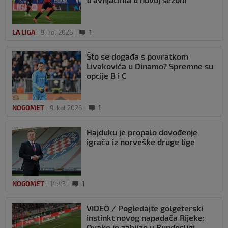
LA LIGA
9. kol 2026
1
Što se događa s povratkom
Livakovića u Dinamo? Spremne su
opcije B i C
NOGOMET
9. kol 2026
1
Hajduku je propalo dovođenje
igrača iz norveške druge lige
NOGOMET
14:43
1
VIDEO / Pogledajte golgeterski
instinkt novog napadača Rijeke:
Ovako je zabijao u Bundesligi