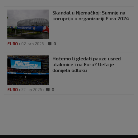
Skandal u Njemačkoj: Sumnje na
korupciju u organizaciji Eura 2024
EURO
02. srp 2026
0
Hoćemo li gledati pauze usred
utakmice i na Euru? Uefa je
donijela odluku
EURO
22. lip 2026
0