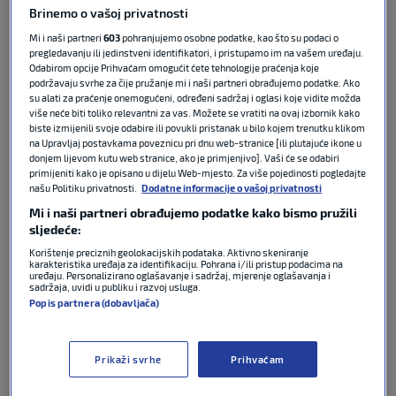
Chapters
Brinemo o vašoj privatnosti
Mi i naši partneri
603
pohranjujemo osobne podatke, kao što su podaci o
Descriptions
pregledavanju ili jedinstveni identifikatori, i pristupamo im na vašem uređaju.
Odabirom opcije Prihvaćam omogućit ćete tehnologije praćenja koje
descriptions
podržavaju svrhe za čije pružanje mi i naši partneri obrađujemo podatke. Ako
off
,
su alati za praćenje onemogućeni, određeni sadržaj i oglasi koje vidite možda
više neće biti toliko relevantni za vas. Možete se vratiti na ovaj izbornik kako
selected
biste izmijenili svoje odabire ili povukli pristanak u bilo kojem trenutku klikom
na Upravljaj postavkama poveznicu pri dnu web-stranice [ili plutajuće ikone u
Subtitles
donjem lijevom kutu web stranice, ako je primjenjivo]. Vaši će se odabiri
primijeniti kako je opisano u dijelu Web-mjesto. Za više pojedinosti pogledajte
subtitles
našu Politiku privatnosti.
Dodatne informacije o vašoj privatnosti
settings
,
Mi i naši partneri obrađujemo podatke kako bismo pružili
opens
sljedeće:
subtitles
Korištenje preciznih geolokacijskih podataka. Aktivno skeniranje
karakteristika uređaja za identifikaciju. Pohrana i/ili pristup podacima na
settings
uređaju. Personalizirano oglašavanje i sadržaj, mjerenje oglašavanja i
dialog
sadržaja, uvidi u publiku i razvoj usluga.
Popis partnera (dobavljača)
subtitles
off
,
selected
Prikaži svrhe
Prihvaćam
Audio Track