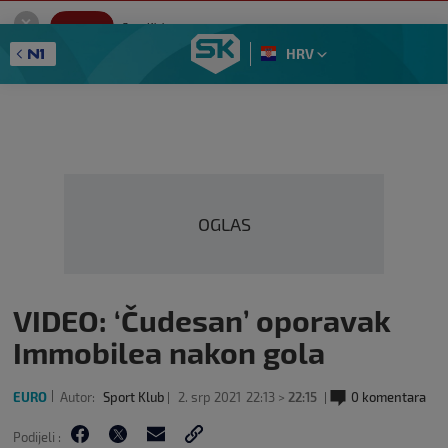
SportKlub
Instaliraj
Sport portal
HRV
GET - On the Google Play
OGLAS
VIDEO: ‘Čudesan’ oporavak
Immobilea nakon gola
EURO
Autor:
Sport Klub
2. srp 2021
22:13 >
22:15
0 komentara
Podijeli :