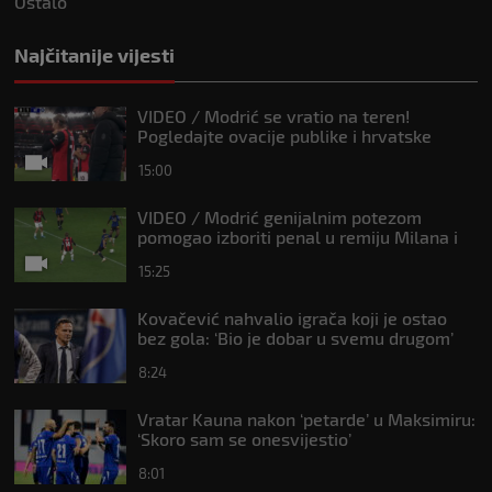
Ostalo
Najčitanije vijesti
VIDEO / Modrić se vratio na teren!
Pogledajte ovacije publike i hrvatske
zastave na tribinama
15:00
VIDEO / Modrić genijalnim potezom
pomogao izboriti penal u remiju Milana i
Intera
15:25
Kovačević nahvalio igrača koji je ostao
bez gola: ‘Bio je dobar u svemu drugom’
8:24
Vratar Kauna nakon ‘petarde’ u Maksimiru:
‘Skoro sam se onesvijestio’
8:01