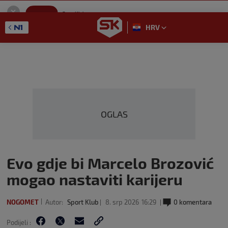
SportKlub
Instaliraj
Sport portal
HRV
GET - On the Google Play
OGLAS
Evo gdje bi Marcelo Brozović
mogao nastaviti karijeru
NOGOMET
Autor:
Sport Klub
8. srp 2026
16:29
0 komentara
Podijeli :