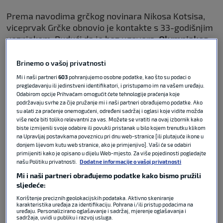
Prema navodima grčkog novinara Nikosa Kotsisa,
viceprvak Grčke obnovio je kontakte s 33-godišnjim
veznjakom. Budući da je bez ugovora,
Olympiakos
ne bi morao plaćati odštetu, već bi pregovori bili
usmjereni isključivo na dogovor oko osobnih uvjeta.
Brinemo o vašoj privatnosti
Mi i naši partneri
603
pohranjujemo osobne podatke, kao što su podaci o
pregledavanju ili jedinstveni identifikatori, i pristupamo im na vašem uređaju.
Odabirom opcije Prihvaćam omogućit ćete tehnologije praćenja koje
podržavaju svrhe za čije pružanje mi i naši partneri obrađujemo podatke. Ako
Ovaj podatak sve govori o
su alati za praćenje onemogućeni, određeni sadržaj i oglasi koje vidite možda
uspješnosti Dalića na klupi
više neće biti toliko relevantni za vas. Možete se vratiti na ovaj izbornik kako
Vatrenih
biste izmijenili svoje odabire ili povukli pristanak u bilo kojem trenutku klikom
na Upravljaj postavkama poveznicu pri dnu web-stranice [ili plutajuće ikone u
donjem lijevom kutu web stranice, ako je primjenjivo]. Vaši će se odabiri
primijeniti kako je opisano u dijelu Web-mjesto. Za više pojedinosti pogledajte
NOGOMET
08. srp 2026
0
našu Politiku privatnosti.
Dodatne informacije o vašoj privatnosti
Mi i naši partneri obrađujemo podatke kako bismo pružili
sljedeće:
Završila je era Zlatka Dalića: Od
“gašenja požara” do trenerske
Korištenje preciznih geolokacijskih podataka. Aktivno skeniranje
besmrtnosti
karakteristika uređaja za identifikaciju. Pohrana i/ili pristup podacima na
uređaju. Personalizirano oglašavanje i sadržaj, mjerenje oglašavanja i
sadržaja, uvidi u publiku i razvoj usluga.