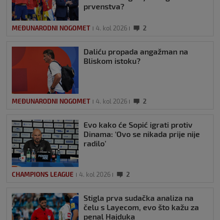
prvenstva?
MEĐUNARODNI NOGOMET
4. kol 2026
2
Daliću propada angažman na
Bliskom istoku?
MEĐUNARODNI NOGOMET
4. kol 2026
2
Evo kako će Sopić igrati protiv
Dinama: ‘Ovo se nikada prije nije
radilo’
CHAMPIONS LEAGUE
4. kol 2026
2
Stigla prva sudačka analiza na
čelu s Layecom, evo što kažu za
penal Hajduka