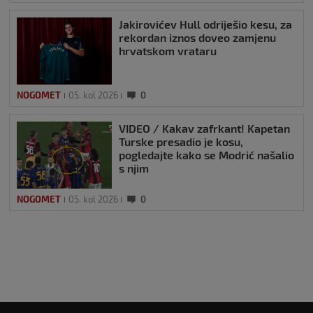
Jakirovićev Hull odriješio kesu, za
rekordan iznos doveo zamjenu
hrvatskom vrataru
NOGOMET
05. kol 2026
0
VIDEO / Kakav zafrkant! Kapetan
Turske presadio je kosu,
pogledajte kako se Modrić našalio
s njim
NOGOMET
05. kol 2026
0