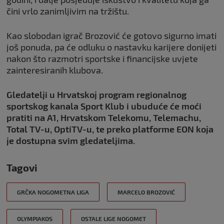
čini vrlo zanimljivim na tržištu.
Kao slobodan igrač Brozović će gotovo sigurno imati
još ponuda, pa će odluku o nastavku karijere donijeti
nakon što razmotri sportske i financijske uvjete
zainteresiranih klubova.
Gledatelji u Hrvatskoj program regionalnog
sportskog kanala Sport Klub i ubuduće će moći
pratiti na A1, Hrvatskom Telekomu, Telemachu,
Total TV-u, OptiTV-u, te preko platforme EON koja
je dostupna svim gledateljima.
Tagovi
GRČKA NOGOMETNA LIGA
MARCELO BROZOVIĆ
OLYMPIAKOS
OSTALE LIGE NOGOMET