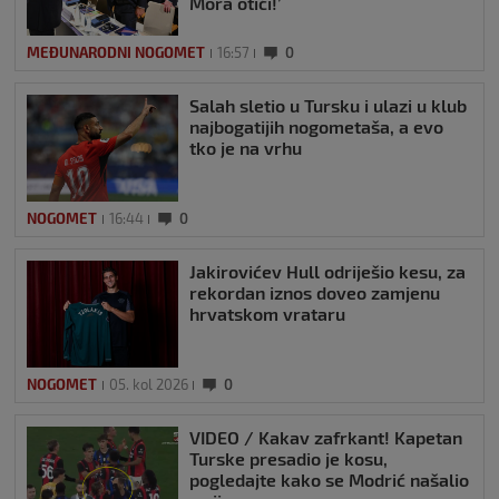
Mora otići!’
MEĐUNARODNI NOGOMET
16:57
0
Salah sletio u Tursku i ulazi u klub
najbogatijih nogometaša, a evo
tko je na vrhu
NOGOMET
16:44
0
Jakirovićev Hull odriješio kesu, za
rekordan iznos doveo zamjenu
hrvatskom vrataru
NOGOMET
05. kol 2026
0
VIDEO / Kakav zafrkant! Kapetan
Turske presadio je kosu,
pogledajte kako se Modrić našalio