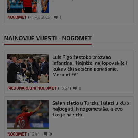
NOGOMET
4. kol 2026
1
NAJNOVIJE VIJESTI - NOGOMET
Luis Figo žestoko prozvao
Infantina: ‘Najniže, najlopovskije i
kukavički sebično ponašanje.
Mora otići!’
MEĐUNARODNI NOGOMET
16:57
0
Salah sletio u Tursku i ulazi u klub
najbogatijih nogometaša, a evo
tko je na vrhu
NOGOMET
16:44
0