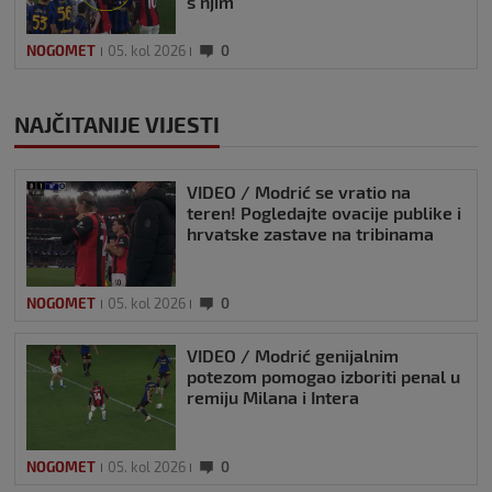
s njim
NOGOMET
05. kol 2026
0
NAJČITANIJE VIJESTI
VIDEO / Modrić se vratio na
teren! Pogledajte ovacije publike i
hrvatske zastave na tribinama
NOGOMET
05. kol 2026
0
VIDEO / Modrić genijalnim
potezom pomogao izboriti penal u
remiju Milana i Intera
NOGOMET
05. kol 2026
0