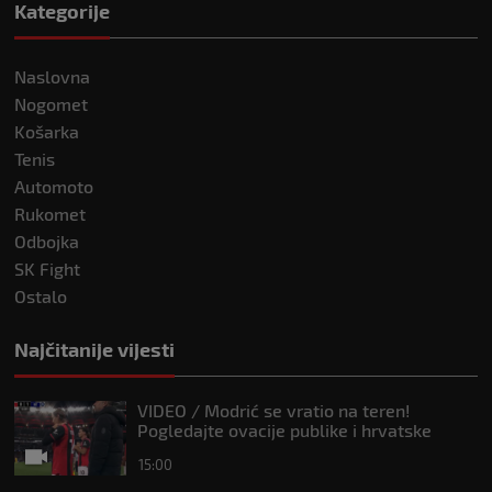
Kategorije
Naslovna
Nogomet
Košarka
Tenis
Automoto
Rukomet
Odbojka
SK Fight
Ostalo
Najčitanije vijesti
VIDEO / Modrić se vratio na teren!
Pogledajte ovacije publike i hrvatske
zastave na tribinama
15:00