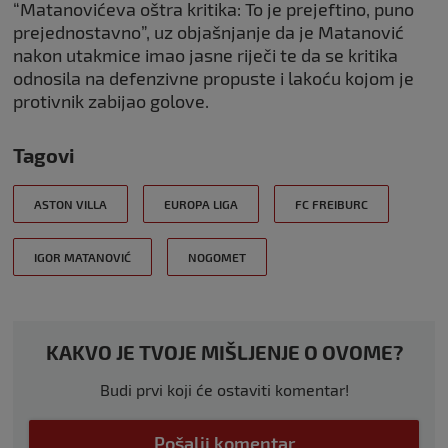
“Matanovićeva oštra kritika: To je prejeftino, puno
prejednostavno”, uz objašnjanje da je Matanović
nakon utakmice imao jasne riječi te da se kritika
odnosila na defenzivne propuste i lakoću kojom je
protivnik zabijao golove.
Tagovi
ASTON VILLA
EUROPA LIGA
FC FREIBURC
IGOR MATANOVIĆ
NOGOMET
KAKVO JE TVOJE MIŠLJENJE O OVOME?
Budi prvi koji će ostaviti komentar!
Pošalji komentar