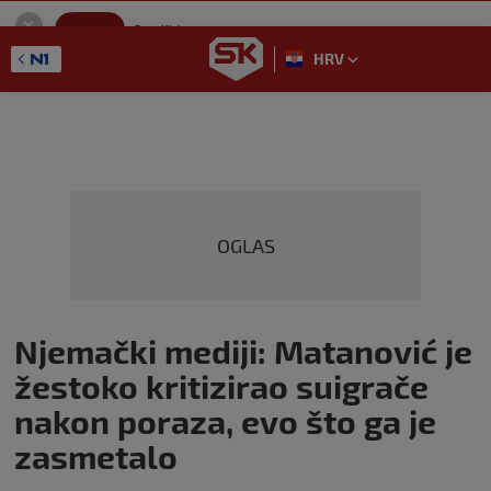
SportKlub
Instaliraj
Sport portal
HRV
GET - On the Google Play
OGLAS
Njemački mediji: Matanović je
žestoko kritizirao suigrače
nakon poraza, evo što ga je
zasmetalo