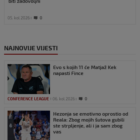
biti zadovoljni
05. kol 2026
0
NAJNOVIJE VIJESTI
Evo s kojih 11 će Matjaž Kek
napasti Fince
CONFERENCE LEAGUE
06. kol 2026
0
Hezonja se emotivno oprostio od
Reala: Zbog mojih šutova gubili
ste strpljenje, ali i ja sam zbog
vas