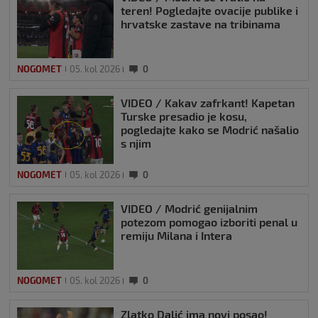
teren! Pogledajte ovacije publike i
hrvatske zastave na tribinama
NOGOMET
05. kol 2026
0
VIDEO / Kakav zafrkant! Kapetan
Turske presadio je kosu,
pogledajte kako se Modrić našalio
s njim
NOGOMET
05. kol 2026
0
VIDEO / Modrić genijalnim
potezom pomogao izboriti penal u
remiju Milana i Intera
NOGOMET
05. kol 2026
0
Zlatko Dalić ima novi posao!