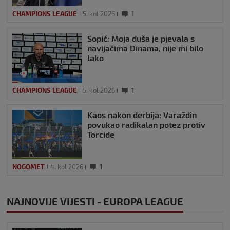
CHAMPIONS LEAGUE
5. kol 2026
1
Sopić: Moja duša je pjevala s
navijačima Dinama, nije mi bilo
lako
CHAMPIONS LEAGUE
5. kol 2026
1
Kaos nakon derbija: Varaždin
povukao radikalan potez protiv
Torcide
NOGOMET
4. kol 2026
1
NAJNOVIJE VIJESTI - EUROPA LEAGUE