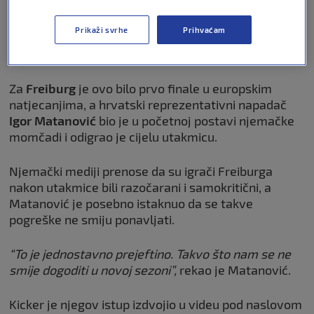
Za Aston Villu je to četvrti europski trofej nakon
Prikaži svrhe
Prihvaćam
osvajanja Kupa prvaka 1982., Europskog Super kupa
1982. i Intertoto kupa 2001.
Za
Freiburg
je ovo bilo prvo finale u europskim
natjecanjima, a hrvatski reprezentativni napadač
Igor Matanović
bio je u početnoj postavi njemačke
momčadi i odigrao je cijelu utakmicu.
Njemački mediji prenose da su igrači Freiburga
nakon utakmice bili razočarani i samokritični, a
Matanović je posebno istaknuo da se takve
pogreške ne smiju ponavljati.
“To je jednostavno prejeftino. Takvo što nam se ne
smije dogoditi u novoj sezoni”,
rekao je Matanović.
Kicker je njegov istup izdvojio u videu pod naslovom