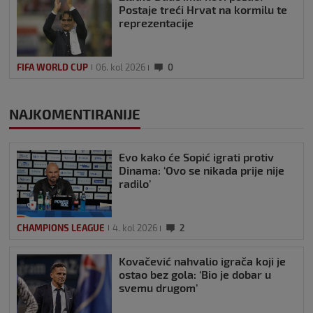
Postaje treći Hrvat na kormilu te
reprezentacije
FIFA WORLD CUP
06. kol 2026
0
NAJKOMENTIRANIJE
Evo kako će Sopić igrati protiv
Dinama: ‘Ovo se nikada prije nije
radilo’
CHAMPIONS LEAGUE
4. kol 2026
2
Kovačević nahvalio igrača koji je
ostao bez gola: ‘Bio je dobar u
svemu drugom’