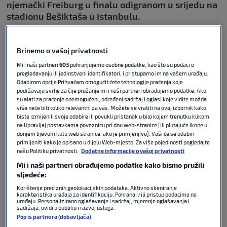
njemački Freiburg u finalu odigranom u srijedu na
stadionu Bešiktaša u Istanbulu.
Aston Villa
je povela u 41. minuti kad je Youri
Brinemo o vašoj privatnosti
Tielemans sjajnim udarcem iz voleja sa desetak
metara pogodio mrežu. Vodstvo engleske momčadi
Mi i naši partneri
603
pohranjujemo osobne podatke, kao što su podaci o
pregledavanju ili jedinstveni identifikatori, i pristupamo im na vašem uređaju.
udvostručio je prekrasnim pogotkom s dvadesetak
Odabirom opcije Prihvaćam omogućit ćete tehnologije praćenja koje
metara Emiliano Buendia u trećoj minuti sučevog
podržavaju svrhe za čije pružanje mi i naši partneri obrađujemo podatke. Ako
dodatka na kraju prvog poluvremena. Za konačnih
su alati za praćenje onemogućeni, određeni sadržaj i oglasi koje vidite možda
više neće biti toliko relevantni za vas. Možete se vratiti na ovaj izbornik kako
3-0 strijelac je bio Morgan Rogers u 58. minuti.
biste izmijenili svoje odabire ili povukli pristanak u bilo kojem trenutku klikom
na Upravljaj postavkama poveznicu pri dnu web-stranice [ili plutajuće ikone u
POVEZANO
donjem lijevom kutu web stranice, ako je primjenjivo]. Vaši će se odabiri
primijeniti kako je opisano u dijelu Web-mjesto. Za više pojedinosti pogledajte
našu Politiku privatnosti.
Dodatne informacije o vašoj privatnosti
Mi i naši partneri obrađujemo podatke kako bismo pružili
VIDEO / Aston Villa razbila
sljedeće:
Matanovićev Freiburg u finalu
Europa lige
Korištenje preciznih geolokacijskih podataka. Aktivno skeniranje
karakteristika uređaja za identifikaciju. Pohrana i/ili pristup podacima na
uređaju. Personalizirano oglašavanje i sadržaj, mjerenje oglašavanja i
sadržaja, uvidi u publiku i razvoj usluga.
Popis partnera (dobavljača)
EUROPA LEAGUE
20. svi 2026
0