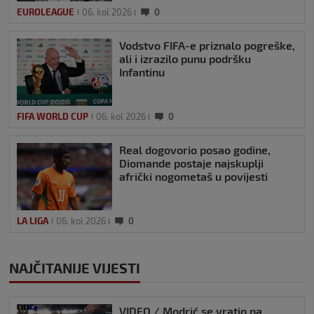
EUROLEAGUE
06. kol 2026
0
Vodstvo FIFA-e priznalo pogreške,
ali i izrazilo punu podršku
Infantinu
FIFA WORLD CUP
06. kol 2026
0
Real dogovorio posao godine,
Diomande postaje najskuplji
afrički nogometaš u povijesti
LA LIGA
06. kol 2026
0
NAJČITANIJE VIJESTI
VIDEO / Modrić se vratio na