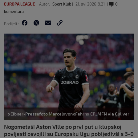
EUROPA LEAGUE
Autor:
Sport Klub
21. svi 2026
8:21
0
komentara
Podijeli :
xEibner-Pressefoto MarcelxvonxFehrnx EP_MFN via Guliver
Nogometaši Aston Ville po prvi put u klupskoj
povijesti osvojili su Europsku ligu pobijedivši s 3-0