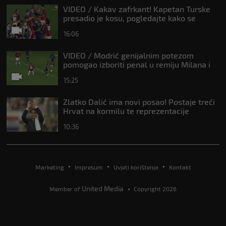
VIDEO / Kakav zafrkant! Kapetan Turske
presadio je kosu, pogledajte kako se
Modrić našalio s njim
16:06
VIDEO / Modrić genijalnim potezom
pomogao izboriti penal u remiju Milana i
Intera
15:25
Zlatko Dalić ima novi posao! Postaje treći
Hrvat na kormilu te reprezentacije
10:36
Marketing
Impresum
Uvjeti korištenja
Kontakt
United Media
Member of
Copyright 2026