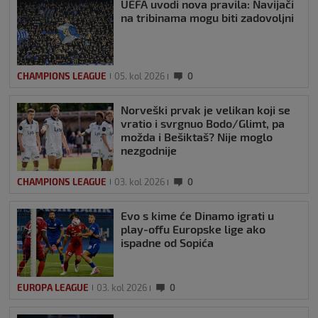
UEFA uvodi nova pravila: Navijači
na tribinama mogu biti zadovoljni
CHAMPIONS LEAGUE
05. kol 2026
0
Norveški prvak je velikan koji se
vratio i svrgnuo Bodo/Glimt, pa
možda i Bešiktaš? Nije moglo
nezgodnije
CHAMPIONS LEAGUE
03. kol 2026
0
Evo s kime će Dinamo igrati u
play-offu Europske lige ako
ispadne od Sopića
EUROPA LEAGUE
03. kol 2026
0