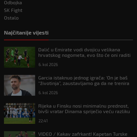
Odbojka
SK Fight
Ostalo
Najčitanije vijesti
Dalić u Emirate vodi dvojicu velikana
hrvatskog nogometa, evo što će oni raditi
6. kol 2026
Garcia istaknuo jednog igrača: ‘On je baš
“životinja”, zaustavljamo ga da ne trenira
tako’
6. kol 2026
Rijeka u Finsku nosi minimalnu prednost,
bivši vratar Dinama spriječio veću razliku
22:41
VIDEO / Kakav zafrkant! Kapetan Turske