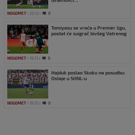
NOGOMET
20:12
0
Tomiyasu se vraća u Premier ligu,
postat će suigrač bivšeg Vatrenog
NOGOMET
19:33
0
Hajduk poslao Skoku na posudbu:
Ostaje u SHNL-u
NOGOMET
18:55
0