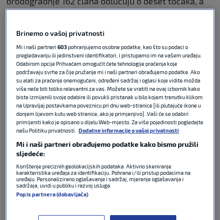
brodogradnje 162 člana odlučuju o deset točaka, a
osma točka bila je
promjena vodstva Udruge
.
Predsjednik će biti Luka Peko, tajnik Marko Troskot,
Brinemo o vašoj privatnosti
a članovi Upravnog odbora
Jerko Marinić Kragić
,
Frane Štambuk i Luka Lerotić.
Mi i naši partneri
603
pohranjujemo osobne podatke, kao što su podaci o
pregledavanju ili jedinstveni identifikatori, i pristupamo im na vašem uređaju.
Odabirom opcije Prihvaćam omogućit ćete tehnologije praćenja koje
Hrvatski vaterpolo reprezentativac Marinić Kragić
podržavaju svrhe za čije pružanje mi i naši partneri obrađujemo podatke. Ako
obratio se nakon izbora te poručio:
su alati za praćenje onemogućeni, određeni sadržaj i oglasi koje vidite možda
više neće biti toliko relevantni za vas. Možete se vratiti na ovaj izbornik kako
biste izmijenili svoje odabire ili povukli pristanak u bilo kojem trenutku klikom
“Zahvale bivšem Upravnom odboru. Igram
na Upravljaj postavkama poveznicu pri dnu web-stranice [ili plutajuće ikone u
donjem lijevom kutu web stranice, ako je primjenjivo]. Vaši će se odabiri
vaterpolo za Jadran, u hrvatskoj reprezentaciji. Ovo
primijeniti kako je opisano u dijelu Web-mjesto. Za više pojedinosti pogledajte
mi je velika odgovornost. Dat ćemo sve što znamo,
našu Politiku privatnosti.
Dodatne informacije o vašoj privatnosti
a kada nešto ne budemo znali pitat ćemo”.
Mi i naši partneri obrađujemo podatke kako bismo pružili
sljedeće:
Marinić Kragić je vaterpolist splitskog Jadrana koji je
Korištenje preciznih geolokacijskih podataka. Aktivno skeniranje
karakteristika uređaja za identifikaciju. Pohrana i/ili pristup podacima na
treći put zaredom postao prvak Hrvatske, a nakon
uređaju. Personalizirano oglašavanje i sadržaj, mjerenje oglašavanja i
finalne utakmice je rekao:
sadržaja, uvidi u publiku i razvoj usluga.
Popis partnera (dobavljača)
“Mi bismo svi sve mijenjali što smo osvojili za