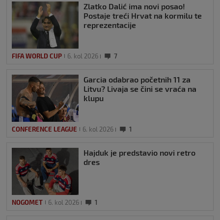
Zlatko Dalić ima novi posao!
Postaje treći Hrvat na kormilu te
reprezentacije
FIFA WORLD CUP
6. kol 2026
7
Garcia odabrao početnih 11 za
Litvu? Livaja se čini se vraća na
klupu
CONFERENCE LEAGUE
6. kol 2026
1
Hajduk je predstavio novi retro
dres
NOGOMET
6. kol 2026
1