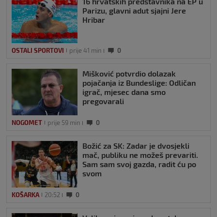
16 hrvatskih predstavnika na EP u
Parizu, glavni adut sjajni Jere
Hribar
OSTALI SPORTOVI
prije 41 min
0
Mišković potvrdio dolazak
pojačanja iz Bundeslige: Odličan
igrač, mjesec dana smo
pregovarali
NOGOMET
prije 59 min
0
Božić za SK: Zadar je dvosjekli
mač, publiku ne možeš prevariti.
Sam sam svoj gazda, radit ću po
svom
KOŠARKA
20:52
0