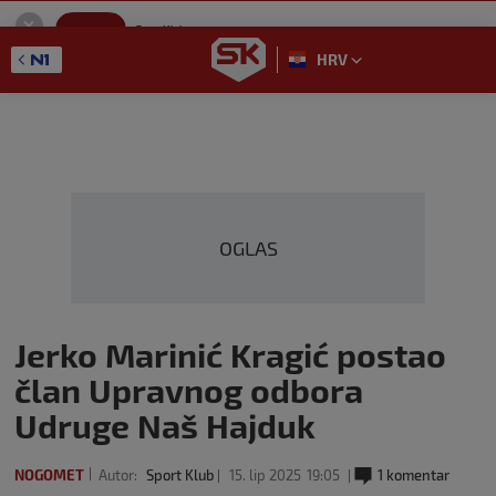
SportKlub
Instaliraj
Sport portal
HRV
GET - On the Google Play
OGLAS
Jerko Marinić Kragić postao
član Upravnog odbora
Udruge Naš Hajduk
NOGOMET
Autor:
Sport Klub
15. lip 2025
19:05
1 komentar