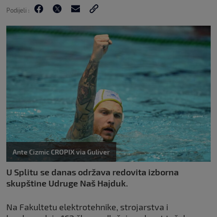
Podijeli :
Ante Cizmic CROPIX via Guliver
U Splitu se danas održava redovita izborna
skupštine Udruge Naš Hajduk.
Na Fakultetu elektrotehnike, strojarstva i