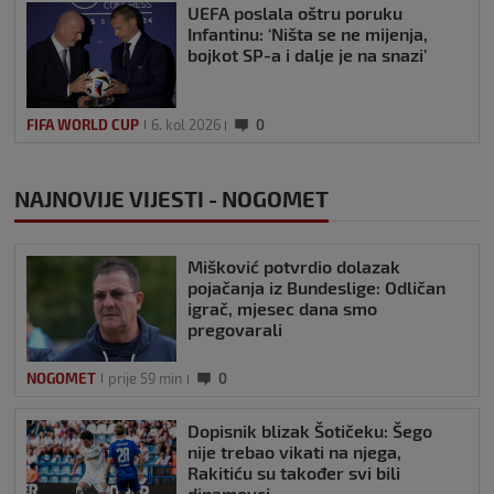
UEFA poslala oštru poruku
Infantinu: ‘Ništa se ne mijenja,
bojkot SP-a i dalje je na snazi’
FIFA WORLD CUP
6. kol 2026
0
NAJNOVIJE VIJESTI - NOGOMET
Mišković potvrdio dolazak
pojačanja iz Bundeslige: Odličan
igrač, mjesec dana smo
pregovarali
NOGOMET
prije 59 min
0
Dopisnik blizak Šotičeku: Šego
nije trebao vikati na njega,
Rakitiću su također svi bili
dinamovci…