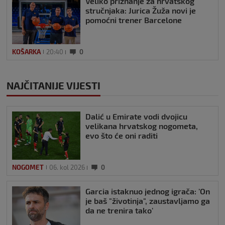
Veliko priznanje za hrvatskog
stručnjaka: Jurica Žuža novi je
pomoćni trener Barcelone
KOŠARKA
20:40
0
NAJČITANIJE VIJESTI
Dalić u Emirate vodi dvojicu
velikana hrvatskog nogometa,
evo što će oni raditi
NOGOMET
06. kol 2026
0
Garcia istaknuo jednog igrača: 'On
je baš "životinja", zaustavljamo ga
da ne trenira tako'