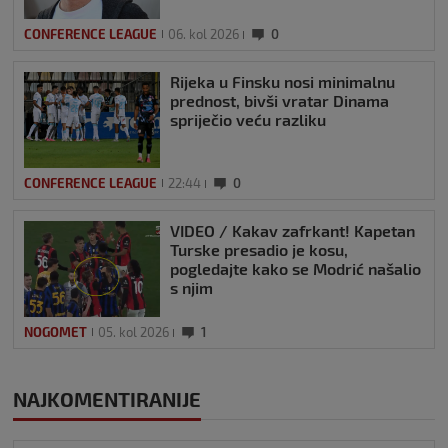
CONFERENCE LEAGUE
06. kol 2026
0
Rijeka u Finsku nosi minimalnu
prednost, bivši vratar Dinama
spriječio veću razliku
CONFERENCE LEAGUE
22:44
0
VIDEO / Kakav zafrkant! Kapetan
Turske presadio je kosu,
pogledajte kako se Modrić našalio
s njim
NOGOMET
05. kol 2026
1
NAJKOMENTIRANIJE