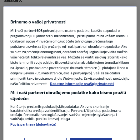
Momčad
Nikice Jelavića
rasterećeno ulazi u
završnicu prvenstva jer je postalo jasno da više
Brinemo o vašoj privatnosti
nema realne šanse za plasman u europska
Mi i naši partneri
603
pohranjujemo osobne podatke, kao što su podaci o
natjecanja. Ipak, posljednja dva kola donose im
pregledavanju ili jedinstveni identifikatori, i pristupamo im na vašem uređaju.
Odabirom opcije Prihvaćam omogućit ćete tehnologije praćenja koje
derbije protiv
Hajduka
i
Dinama,
oba pred domaćom
podržavaju svrhe za čije pružanje mi i naši partneri obrađujemo podatke. Ako
publikom na
Maksimiru.
su alati za praćenje onemogućeni, određeni sadržaj i oglasi koje vidite možda
više neće biti toliko relevantni za vas. Možete se vratiti na ovaj izbornik kako
biste izmijenili svoje odabire ili povukli pristanak u bilo kojem trenutku klikom
na Upravljaj postavkama poveznicu pri dnu web-stranice [ili plutajuće ikone u
donjem lijevom kutu web stranice, ako je primjenjivo]. Vaši će se odabiri
primijeniti kako je opisano u dijelu Web-mjesto. Za više pojedinosti pogledajte
Garcia: Nije stvar u tome da mi ne
našu Politiku privatnosti.
Dodatne informacije o vašoj privatnosti
osvajamo bodove, nego ih Dinamo
osvaja više
Mi i naši partneri obrađujemo podatke kako bismo pružili
sljedeće:
Korištenje preciznih geolokacijskih podataka. Aktivno skeniranje
karakteristika uređaja za identifikaciju. Pohrana i/ili pristup podacima na
NOGOMET
15. svi 2026
0
uređaju. Personalizirano oglašavanje i sadržaj, mjerenje oglašavanja i
sadržaja, uvidi u publiku i razvoj usluga.
Popis partnera (dobavljača)
Visoke kazne dočekale Dinamo i
Hajduk nakon derbija!