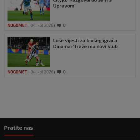
Upravom’
NOGOMET
04. kol 2026
0
Loše vijesti za bivšeg igrača
Dinama: ‘Traže mu novi klub’
NOGOMET
04. kol 2026
0
Pratite nas