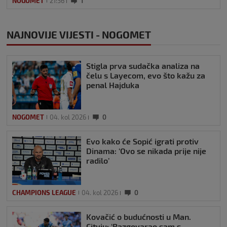
NOGOMET
21:36
1
NAJNOVIJE VIJESTI - NOGOMET
Stigla prva sudačka analiza na
čelu s Layecom, evo što kažu za
penal Hajduka
NOGOMET
04. kol 2026
0
Evo kako će Sopić igrati protiv
Dinama: ‘Ovo se nikada prije nije
radilo’
CHAMPIONS LEAGUE
04. kol 2026
0
Kovačić o budućnosti u Man.
Cityju: ‘Razgovarao sam s