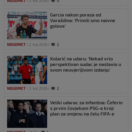
NOGOMET
3. kol 2026
4
Garcia nakon poraza od
Varaždina: ‘Primili smo naivne
golove’
NOGOMET
2. kol 2026
2
Kolarić na udaru: ‘Nekad vrlo
perspektivan sudac je nastavio u
svom neuvjerljivom izdanju’
NOGOMET
3. kol 2026
2
Veliki udarac za Infantina: Čeferin
s prvim čovjekom PSG-a kroji
plan za smjenu na čelu FIFA-e