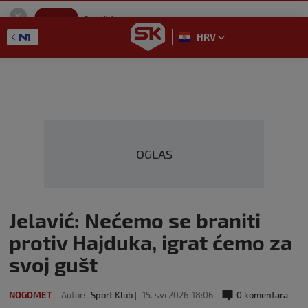
SportKlub
Instaliraj
Sport portal
HRV
GET - On the Google Play
OGLAS
Jelavić: Nećemo se braniti
protiv Hajduka, igrat ćemo za
svoj gušt
NOGOMET
Autor:
Sport Klub
15. svi 2026
18:06
0 komentara