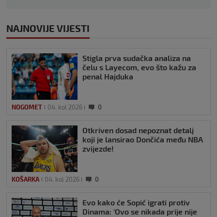
NAJNOVIJE VIJESTI
Stigla prva sudačka analiza na
čelu s Layecom, evo što kažu za
penal Hajduka
NOGOMET
04. kol 2026
0
Otkriven dosad nepoznat detalj
koji je lansirao Dončića među NBA
zvijezde!
KOŠARKA
04. kol 2026
0
Evo kako će Sopić igrati protiv
Dinama: ‘Ovo se nikada prije nije