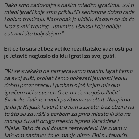
“Jako smo zadovoljni s našim mladim igračima. Svi ti
mladi igrači koje smo priključili seniorima dobro rade
i dobro treniraju. Napredak je vidljiv. Nadam se da će
kroz svaki trening, utakmicu i šansu koju dobiju
ostaviti što bolji dojam.”
Bit će to susret bez velike rezultatske važnosti pa
je Jelavić naglasio da idu igrati za svoj gušt.
“Mi se svakako ne namjeravamo braniti. Igrat ćemo
za svoj gušt, probat ćemo pokazati javnosti jednu
dobru prezentaciju i probati s još kojim mladim
igračem ući u susret. O čemu ćemo još odlučiti.
Svakako želimo izvući pozitivan rezultat. Neupitno
je da je Hajduk favorit u ovom susretu, bez obzira na
to što su završili s borbom za prvo mjesto ili što ne
moraju čuvati drugo mjesto ispred Varaždina i
Rijeke. Tako da oni dolaze rasterećeni. Ne znam u
kakvom sastavu, to je manje bitno. Oni su favoriti.