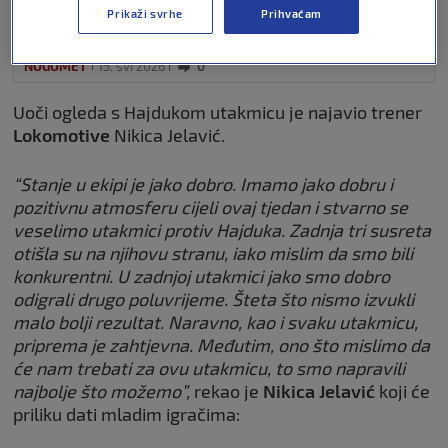
Prikaži svrhe
Prihvaćam
NOGOMET
15. svi 2026
0
Uoči ogleda s Hajdukom utakmicu je najavio trener
Lokomotive
Nikica Jelavić.
“Stanje u ekipi je jako dobro. Imamo jako dobru i
pozitivnu atmosferu cijeli ovaj tjedan i stvarno se
veselimo utakmici protiv Hajduka. Zadnja tri susreta
otišla su na njihovu stranu, iako mislim da smo bili
konkurentni. U zadnjoj utakmici jako smo dobro
odigrali drugo poluvrijeme. Šteta što nismo izvukli
malo bolji rezultat. Naravno, kao i svaku utakmicu,
priprema je zahtjevna. Međutim, ono što mislimo da
će nam trebati za ovu utakmicu, to smo napravili
najbolje što možemo”,
rekao je
Nikica Jelavić
koji će
priliku dati mladim igračima: