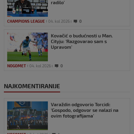
radilo’
CHAMPIONS LEAGUE
04. kol 2026
0
Kovačić o budućnosti u Man.
Cityju: ‘Razgovarao sam s
Upravom’
NOGOMET
04. kol 2026
0
NAJKOMENTIRANIJE
Varaždin odgovorio Torcidi:
‘Gospodo, odgovor se nalazi na
ovim fotografijama’