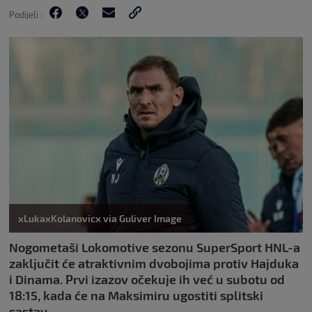
Podijeli :
xLukaxKolanovicx via Guliver Image
Nogometaši Lokomotive sezonu SuperSport HNL-a
zaključit će atraktivnim dvobojima protiv Hajduka
i Dinama. Prvi izazov očekuje ih već u subotu od
18:15, kada će na Maksimiru ugostiti splitski
sastav.