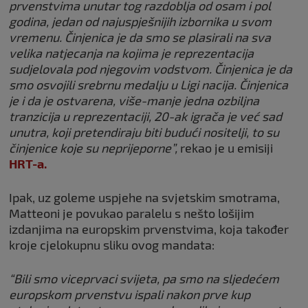
prvenstvima unutar tog razdoblja od osam i pol
godina, jedan od najuspješnijih izbornika u svom
vremenu. Činjenica je da smo se plasirali na sva
velika natjecanja na kojima je reprezentacija
sudjelovala pod njegovim vodstvom. Činjenica je da
smo osvojili srebrnu medalju u Ligi nacija. Činjenica
je i da je ostvarena, više-manje jedna ozbiljna
tranzicija u reprezentaciji, 20-ak igrača je već sad
unutra, koji pretendiraju biti budući nositelji, to su
činjenice koje su neprijeporne”,
rekao je u emisiji
HRT-a.
Ipak, uz goleme uspjehe na svjetskim smotrama,
Matteoni je povukao paralelu s nešto lošijim
izdanjima na europskim prvenstvima, koja također
kroje cjelokupnu sliku ovog mandata:
“Bili smo viceprvaci svijeta, pa smo na sljedećem
europskom prvenstvu ispali nakon prve kup