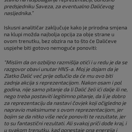
predsjedniku Saveza, za eventualno Dalićevog
nasljednika.”
Iskusni analitičar zaključuje kako je prirodna smjena
na klupi možda najbolja opcija za obje strane u
ovom trenutku, bez obzira na to što će Dalićeve
uspjehe biti gotovo nemoguće ponoviti:
“Mislim da on ozbiljno razmišlja otići i u redu je da se
razgovor obavi unutar HNS-a. Moj je dojam da je
Zlatko Dalić već prije odlučio da će mu ovo biti
zadnja akcija s reprezentacijom. Nakon osam i pol
godina, nije samo pitanje da li Dalić želi ići dalje ili ne,
nego treba postaviti legitimno pitanje, da li je dobro
za reprezentaciju da nastavi čovjek koji očigledno je
napravio maksimume s ovom reprezentacijom, jer
bojim se da nitko više neće ponoviti te rezultate, jer
to su fantastični rezultati. Ali svakoj priči dođe kraj, i
u svakom trenutku, kad ponestaje ona energija i