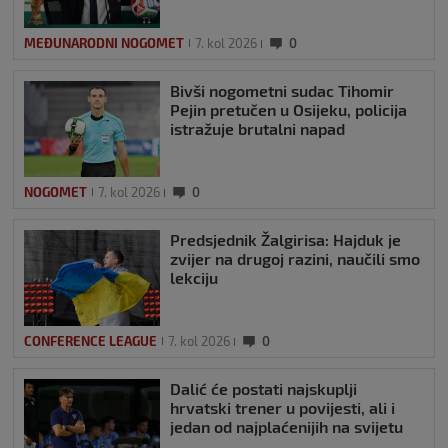
MEĐUNARODNI NOGOMET
7. kol 2026
0
Bivši nogometni sudac Tihomir
Pejin pretučen u Osijeku, policija
istražuje brutalni napad
NOGOMET
7. kol 2026
0
Predsjednik Žalgirisa: Hajduk je
zvijer na drugoj razini, naučili smo
lekciju
CONFERENCE LEAGUE
7. kol 2026
0
Dalić će postati najskuplji
hrvatski trener u povijesti, ali i
jedan od najplaćenijih na svijetu