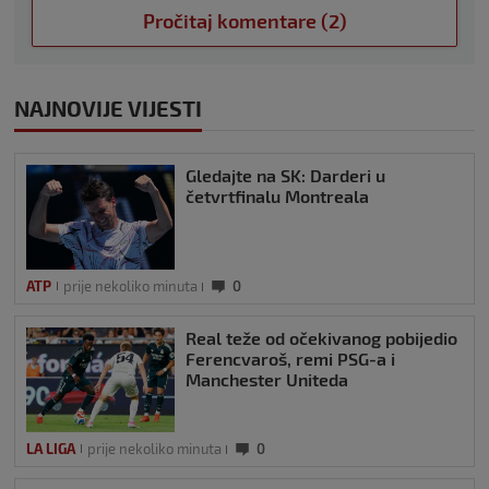
Pročitaj komentare (2)
NAJNOVIJE VIJESTI
Gledajte na SK: Darderi u
četvrtfinalu Montreala
ATP
prije nekoliko minuta
0
Real teže od očekivanog pobijedio
Ferencvaroš, remi PSG-a i
Manchester Uniteda
LA LIGA
prije nekoliko minuta
0