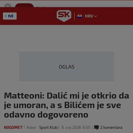
SportKlub
Instaliraj
Sport portal
HRV
GET - On the Google Play
OGLAS
Matteoni: Dalić mi je otkrio da
je umoran, a s Bilićem je sve
odavno dogovoreno
NOGOMET
Autor:
Sport Klub
8. srp 2026
8:50
2 komentara