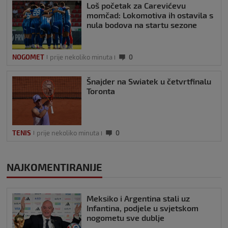
Loš početak za Carevićevu
momčad: Lokomotiva ih ostavila s
nula bodova na startu sezone
NOGOMET
prije nekoliko minuta
0
Šnajder na Swiatek u četvrtfinalu
Toronta
TENIS
prije nekoliko minuta
0
NAJKOMENTIRANIJE
Meksiko i Argentina stali uz
Infantina, podjele u svjetskom
nogometu sve dublje