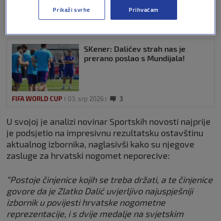
predsjednikom’
Prikaži svrhe
Prihvaćam
FIFA WORLD CUP
07. srp 2026
1
SKener: Dalićev strah nas je
prerano poslao s Mundijala!
FIFA WORLD CUP
03. srp 2026
3
U svojoj je analizi novinar Sportskih novosti najprije
je podsjetio na impresivnu rezultatsku ostavštinu
aktualnog izbornika, naglasivši kako su njegove
zasluge za hrvatski nogomet neporecive:
“Postoje činjenice kojih se treba držati, a te činjenice
govore da je Zlatko Dalić uvjerljivo najuspješniji
izbornik u povijesti hrvatske nogometne
reprezentacije, i s dvije medalje na svjetskim