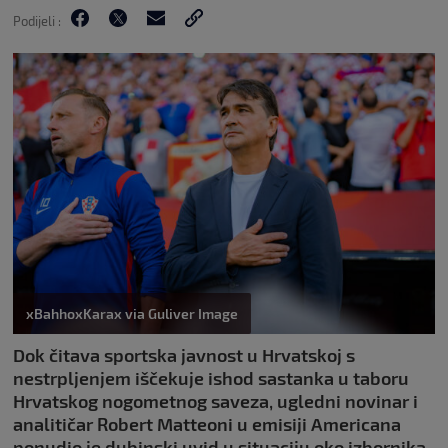
Podijeli :
xBahhoxKarax via Guliver Image
Dok čitava sportska javnost u Hrvatskoj s
nestrpljenjem iščekuje ishod sastanka u taboru
Hrvatskog nogometnog saveza, ugledni novinar i
analitičar Robert Matteoni u emisiji Americana
ponudio je dubinski uvid u situaciju oko izbornika