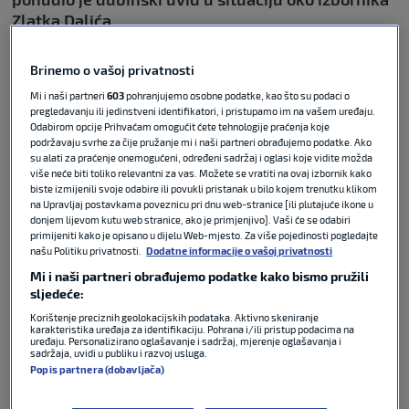
Zlatka Dalića.
Matteoni
smatra kako je najuspješnija era u
Brinemo o vašoj privatnosti
povijesti Vatrenih blizu svoga završetka te da
Dalić
Mi i naši partneri
603
pohranjujemo osobne podatke, kao što su podaci o
ozbiljno razmišlja o odlasku s kormila
pregledavanju ili jedinstveni identifikatori, i pristupamo im na vašem uređaju.
reprezentacije.
Odabirom opcije Prihvaćam omogućit ćete tehnologije praćenja koje
podržavaju svrhe za čije pružanje mi i naši partneri obrađujemo podatke. Ako
su alati za praćenje onemogućeni, određeni sadržaj i oglasi koje vidite možda
više neće biti toliko relevantni za vas. Možete se vratiti na ovaj izbornik kako
biste izmijenili svoje odabire ili povukli pristanak u bilo kojem trenutku klikom
na Upravljaj postavkama poveznicu pri dnu web-stranice [ili plutajuće ikone u
Hoće li Dalić ostati izbornik? Evo
donjem lijevom kutu web stranice, ako je primjenjivo]. Vaši će se odabiri
kada će se sve znati
primijeniti kako je opisano u dijelu Web-mjesto. Za više pojedinosti pogledajte
našu Politiku privatnosti.
Dodatne informacije o vašoj privatnosti
Mi i naši partneri obrađujemo podatke kako bismo pružili
sljedeće:
NOGOMET
08. srp 2026
1
Korištenje preciznih geolokacijskih podataka. Aktivno skeniranje
karakteristika uređaja za identifikaciju. Pohrana i/ili pristup podacima na
uređaju. Personalizirano oglašavanje i sadržaj, mjerenje oglašavanja i
sadržaja, uvidi u publiku i razvoj usluga.
Dalić o budućnosti na klupi
Popis partnera (dobavljača)
Hrvatske: ‘Moj ugovor je završio,
želim ostati, ali neke stvari
moram dogovoriti s