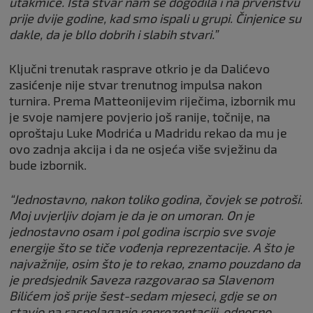
utakmice. Ista stvar nam se dogodila i na prvenstvu
prije dvije godine, kad smo ispali u grupi. Činjenice su
dakle, da je bIlo dobrih i slabih stvari.”
Ključni trenutak rasprave otkrio je da Dalićevo
zasićenje nije stvar trenutnog impulsa nakon
turnira. Prema Matteonijevim riječima, izbornik mu
je svoje namjere povjerio još ranije, točnije, na
oproštaju Luke Modrića u Madridu rekao da mu je
ovo zadnja akcija i da ne osjeća više svježinu da
bude izbornik.
“Jednostavno, nakon toliko godina, čovjek se potroši.
Moj uvjerljiv dojam je da je on umoran. On je
jednostavno osam i pol godina iscrpio sve svoje
energije što se tiče vođenja reprezentacije. A što je
najvažnije, osim što je to rekao, znamo pouzdano da
je predsjednik Saveza razgovarao sa Slavenom
Bilićem još prije šest-sedam mjeseci, gdje se on
stavio na raspolaganje reprezentaciji, odnosno