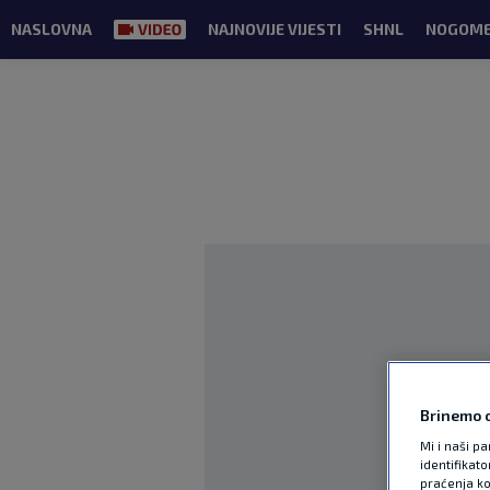
NASLOVNA
NAJNOVIJE VIJESTI
SHNL
NOGOM
Brinemo o
Mi i naši pa
identifikat
praćenja ko