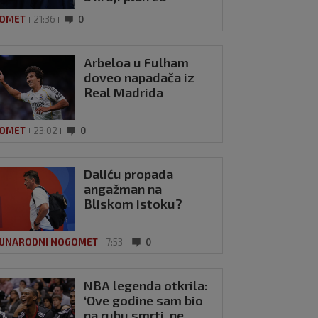
smjenu na čelu FIFA-
OMET
21:36
0
e
Arbeloa u Fulham
doveo napadača iz
Real Madrida
OMET
23:02
0
Daliću propada
angažman na
Bliskom istoku?
UNARODNI NOGOMET
7:53
0
NBA legenda otkrila:
‘Ove godine sam bio
na rubu smrti, ne