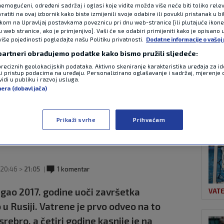
emogućeni, određeni sadržaj i oglasi koje vidite možda više neće biti toliko relev
atiti na ovaj izbornik kako biste izmijenili svoje odabire ili povukli pristanak u b
ikom na Upravljaj postavkama poveznicu pri dnu web-stranice [ili plutajuće ikon
NAJ
u web stranice, ako je primjenjivo]. Vaši će se odabiri primijeniti kako je opisano 
sti na klupi
više pojedinosti pogledajte našu Politiku privatnosti.
Dodatne informacije o vašoj 
 partneri obrađujemo podatke kako bismo pružili sljedeće:
ugovor je završio,
preciznih geolokacijskih podataka. Aktivno skeniranje karakteristika uređaja za ide
li pristup podacima na uređaju. Personalizirano oglašavanje i sadržaj, mjerenje 
idi u publiku i razvoj usluga.
i neke stvari
nera (dobavljača)
ti s
UNC
Prikaži svrhe
Prihvaćam
20:46 >
21:05
1 komentar
tigao 2017. godine uoči završetka
VAT
 u Rusiji. Vatrene je prvo odveo na to
srebro, a četiri godine kasnije je na