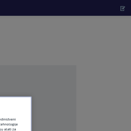
edinstveni
tehnologije
u alati za