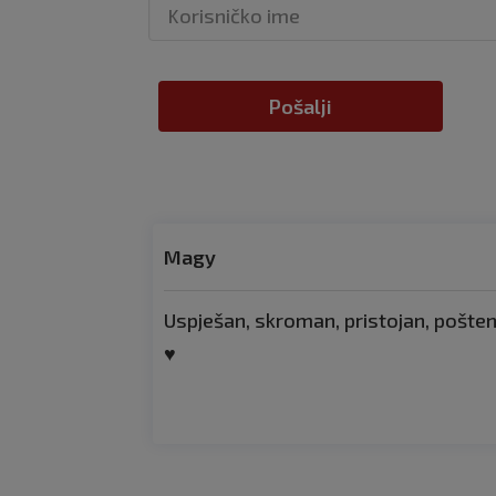
Pošalji
Magy
Uspješan, skroman, pristojan, pošten.
♥️