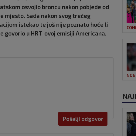
vatskom osvojio broncu nakon pobjede od
eće mjesto. Sada nakon svog trećeg
cijom istekao te još nije poznato hoće li
CON
 je govorio u HRT-ovoj emisiji Americana.
NOG
NAJ
Pošalji odgovor