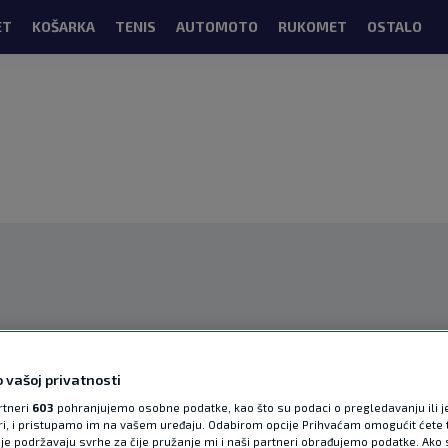
ET
KOŠARKA
TENIS
AUTOMOTO
RUKOMET
OSTALO
OGLAS
 vašoj privatnosti
rtneri
603
pohranjujemo osobne podatke, kao što su podaci o pregledavanju ili j
ori, i pristupamo im na vašem uređaju. Odabirom opcije Prihvaćam omogućit ćete 
je podržavaju svrhe za čije pružanje mi i naši partneri obrađujemo podatke. Ako s