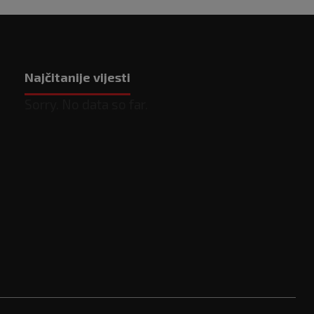
Najčitanije vijesti
Sorry. No data so far.