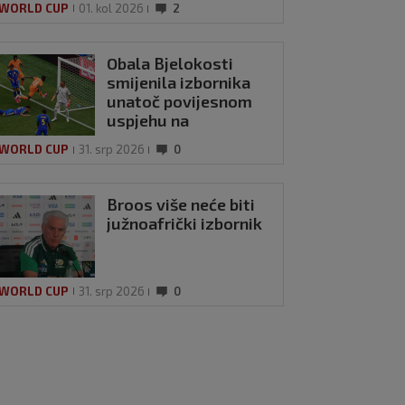
 WORLD CUP
01. kol 2026
2
Obala Bjelokosti
smijenila izbornika
unatoč povijesnom
uspjehu na
Svjetskom prvenstvu
 WORLD CUP
31. srp 2026
0
Broos više neće biti
južnoafrički izbornik
 WORLD CUP
31. srp 2026
0