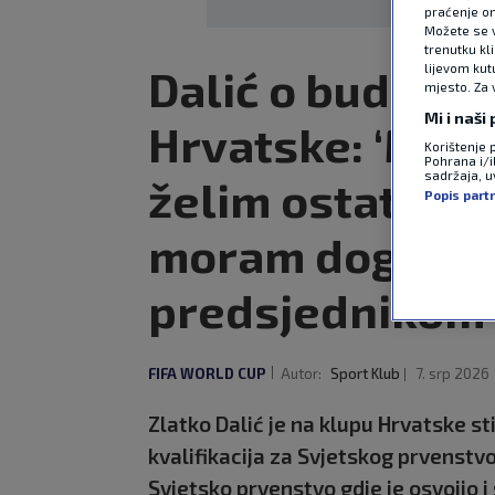
praćenje on
Možete se vr
trenutku kl
lijevom kut
Dalić o budućno
mjesto. Za 
Mi i naši
Hrvatske: ‘Moj 
Korištenje 
Pohrana i/i
sadržaja, uv
želim ostati, al
Popis part
moram dogovori
predsjednikom’
FIFA WORLD CUP
Autor:
Sport Klub
7. srp 2026
Zlatko Dalić je na klupu Hrvatske s
kvalifikacija za Svjetskog prvenstvo
Svjetsko prvenstvo gdje je osvojio i 