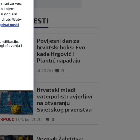
antni za vas.
ilo kojem
e u donjem
NOVIJE VIJESTI
u dijelu Web-
privatnosti
Povijesni dan za
ntifikaciju.
oglašavanja i
hrvatski boks: Evo
kada Hrgović i
Plantić napadaju
svjetske titule
ATEGORIZED
04. kol 2026
0
Hrvatski mladi
vaterpolisti uvjerljivi
na otvaranju
Svjetskog prvenstva
u Zagrebu
ERPOLO
04. kol 2026
0
Veznjak Žalgirisa: