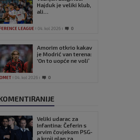
Hajduk je veliki klub,
ali…
FERENCE LEAGUE
04. kol 2026
0
Amorim otkrio kakav
je Modrić van terena:
‘On to uopće ne voli’
OMET
04. kol 2026
0
KOMENTIRANIJE
Veliki udarac za
Infantina: Čeferin s
prvim čovjekom PSG-
a kroji plan za