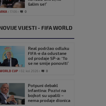
šalim se!’
ARKA
17:06
0
NOVIJE VIJESTI - FIFA WORLD
Real podržao odluku
FIFA-e da odustane
od prodaje SP-a: ‘To
se ne smije ponoviti’
 WORLD CUP
02. kol 2026
0
Potpuni debakl
Infantina: Pozivi na
bojkot su upalili –
nema prodaje dionica
SP-a!