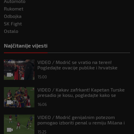
Automoto
Rukomet
Odbojka
SK Fight
Ostalo
Najčitanije vijesti
VIDEO / Modrić se vratio na teren!
Pogledajte ovacije publike i hrvatske
zastave na tribinama
15:00
VIDEO / Kakav zafrkant! Kapetan Turske
presadio je kosu, pogledajte kako se
Modrić našalio s njim
16:06
VIDEO / Modrić genijalnim potezom
pomogao izboriti penal u remiju Milana i
Intera
15:25