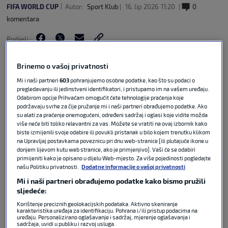
FIFA WORLD CUP
Autor:
Sport Klub
16. lip 2026
11:20
0
komentara
Podijeli :
Brinemo o vašoj privatnosti
Mi i naši partneri
603
pohranjujemo osobne podatke, kao što su podaci o
pregledavanju ili jedinstveni identifikatori, i pristupamo im na vašem uređaju.
Odabirom opcije Prihvaćam omogućit ćete tehnologije praćenja koje
podržavaju svrhe za čije pružanje mi i naši partneri obrađujemo podatke. Ako
su alati za praćenje onemogućeni, određeni sadržaj i oglasi koje vidite možda
više neće biti toliko relevantni za vas. Možete se vratiti na ovaj izbornik kako
biste izmijenili svoje odabire ili povukli pristanak u bilo kojem trenutku klikom
na Upravljaj postavkama poveznicu pri dnu web-stranice [ili plutajuće ikone u
donjem lijevom kutu web stranice, ako je primjenjivo]. Vaši će se odabiri
primijeniti kako je opisano u dijelu Web-mjesto. Za više pojedinosti pogledajte
U prvoj epizodi emisije 'Patrola do gola' Gordan
našu Politiku privatnosti.
Dodatne informacije o vašoj privatnosti
Lopac uvodi nas u atmosferu koja vlada Los
Mi i naši partneri obrađujemo podatke kako bismo pružili
Angelesom na početku Svjetskog prvenstva.
sljedeće:
Pogledajte kako su Amerikanci doživjeli veliku
Korištenje preciznih geolokacijskih podataka. Aktivno skeniranje
karakteristika uređaja za identifikaciju. Pohrana i/ili pristup podacima na
pobjedu svoje reprezentacije na otvaranju protiv
uređaju. Personalizirano oglašavanje i sadržaj, mjerenje oglašavanja i
sadržaja, uvidi u publiku i razvoj usluga.
Paragvaja, što misle koliko daleko mogu proći