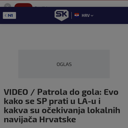
SportKlub
Instaliraj
Sport portal
HRV
GET - On the Google Play
OGLAS
VIDEO / Patrola do gola: Evo
kako se SP prati u LA-u i
kakva su očekivanja lokalnih
navijača Hrvatske