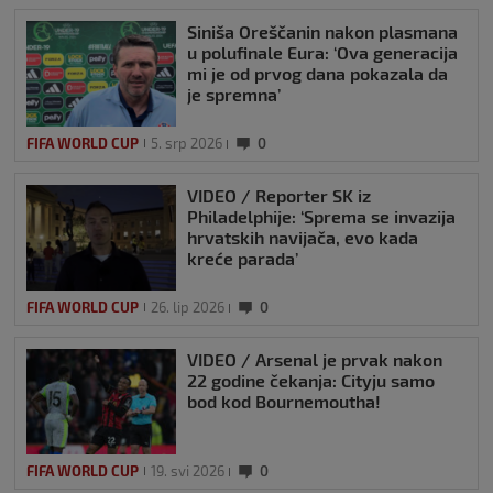
Siniša Oreščanin nakon plasmana
u polufinale Eura: ‘Ova generacija
mi je od prvog dana pokazala da
je spremna’
FIFA WORLD CUP
5. srp 2026
0
VIDEO / Reporter SK iz
Philadelphije: ‘Sprema se invazija
hrvatskih navijača, evo kada
kreće parada’
FIFA WORLD CUP
26. lip 2026
0
VIDEO / Arsenal je prvak nakon
22 godine čekanja: Cityju samo
bod kod Bournemoutha!
FIFA WORLD CUP
19. svi 2026
0