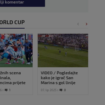
lji komentar
 WORLD CUP
žnih scena
VIDEO / Pogledajte
Rona
inala,
kako je igrač San
nog
ncima prijete
Marina s gol linije
akve nitko nije
'spasio stvar' protiv
26
1
07. lip 2025
0
03. sr
o!?
BiH