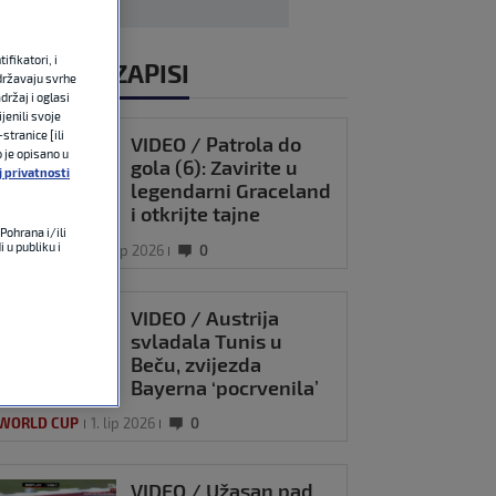
fikatori, i
ALI VIDEOZAPISI
državaju svrhe
držaj i oglasi
jenili svoje
stranice [ili
VIDEO / Patrola do
o je opisano u
gola (6): Zavirite u
j privatnosti
legendarni Graceland
i otkrijte tajne
Pohrana i/ili
Nashvillea
 u publiku i
 WORLD CUP
27. lip 2026
0
VIDEO / Austrija
svladala Tunis u
Beču, zvijezda
Bayerna ‘pocrvenila’
 WORLD CUP
1. lip 2026
0
VIDEO / Užasan pad