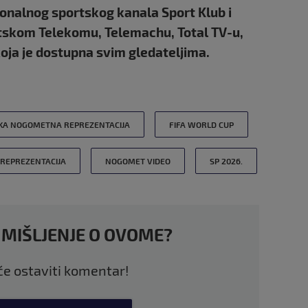
ionalnog sportskog kanala Sport Klub i
atskom Telekomu, Telemachu, Total TV-u,
oja je dostupna svim gledateljima.
KA NOGOMETNA REPREZENTACIJA
FIFA WORLD CUP
REPREZENTACIJA
NOGOMET VIDEO
SP 2026.
 MIŠLJENJE O OVOME?
 će ostaviti komentar!