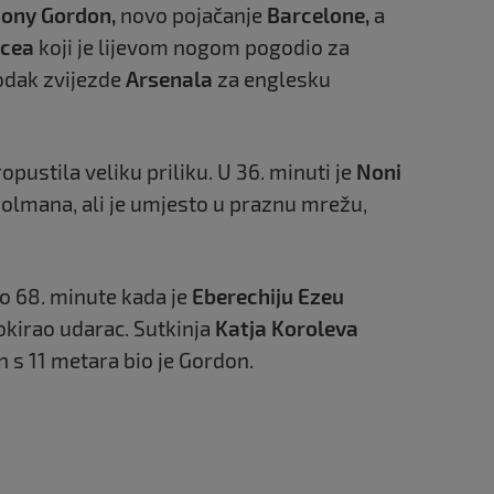
ony Gordon,
novo pojačanje
Barcelone,
a
icea
koji je lijevom nogom pogodio za
godak zvijezde
Arsenala
za englesku
ropustila veliku priliku. U 36. minuti je
Noni
lmana, ali je umjesto u praznu mrežu,
o 68. minute kada je
Eberechiju Ezeu
kirao udarac. Sutkinja
Katja Koroleva
n s 11 metara bio je Gordon.