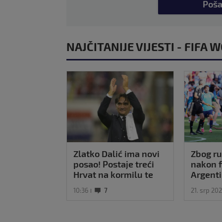
Poša
NAJČITANIJE VIJESTI - FIFA
Zlatko Dalić ima novi
Zbog ru
posao! Postaje treći
nakon f
Hrvat na kormilu te
Argenti
reprezentacije
kazne k
10:36
7
21. srp 20
očekiva