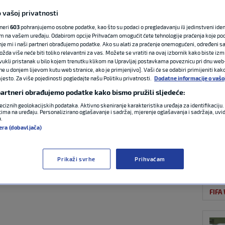
 vašoj privatnosti
tneri
603
pohranjujemo osobne podatke, kao što su podaci o pregledavanju ili jedinstveni identi
OST
a razbila Kostariku
m na vašem uređaju. Odabirom opcije Prihvaćam omogućit ćete tehnologije praćenja koje po
nje mi i naši partneri obrađujemo podatke. Ako su alati za praćenje onemogućeni, određeni sa
ožda više neće biti toliko relevantni za vas. Možete se vratiti na ovaj izbornik kako biste izmi
ovjeri pred
ovukli pristanak u bilo kojem trenutku klikom na Upravljaj postavkama poveznicu pri dnu web-
ne u donjem lijevom kutu web stranice, ako je primjenjivo]. Vaši će se odabiri primijeniti kak
esto. Za više pojedinosti pogledajte našu Politiku privatnosti.
Dodatne informacije o vašo
 partneri obrađujemo podatke kako bismo pružili sljedeće:
eciznih geolokacijskih podataka. Aktivno skeniranje karakteristika uređaja za identifikaciju. 
ima na uređaju. Personalizirano oglašavanje i sadržaj, mjerenje oglašavanja i sadržaja, uvidi
FIFA
a.
04
0 komentara
era (dobavljača)
Prikaži svrhe
Prihvaćam
FIFA