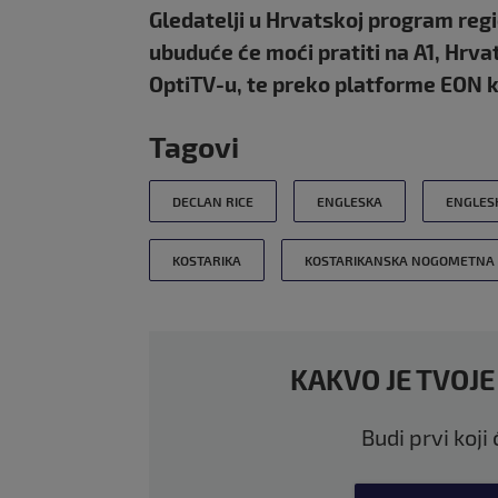
Gledatelji u Hrvatskoj program reg
ubuduće će moći pratiti na A1, Hrv
OptiTV-u, te preko platforme EON k
Tagovi
DECLAN RICE
ENGLESKA
ENGLES
KOSTARIKA
KOSTARIKANSKA NOGOMETNA 
KAKVO JE TVOJE
Budi prvi koji