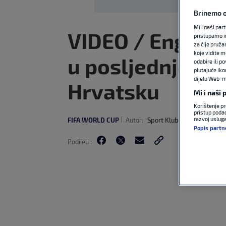
Brinemo o
Mi i naši par
VIDEO / Englesk
pristupamo i
za čije pruža
koje vidite m
u posljednjoj pr
odabire ili p
plutajuće iko
dijelu Web-mj
Hrvatsku
Mi i naši
Korištenje pr
pristup podac
razvoj uslug
FIFA WORLD CUP
Autor:
Sport Klub
11. lip 2026
1:
Popis partn
Podijeli :