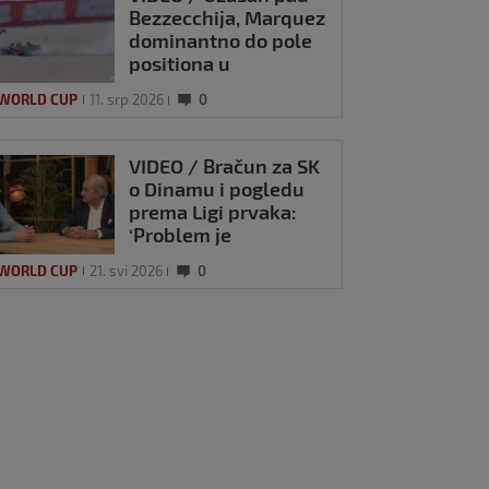
Bezzecchija, Marquez
dominantno do pole
positiona u
Njemačkoj
 WORLD CUP
11. srp 2026
0
VIDEO / Bračun za SK
o Dinamu i pogledu
prema Ligi prvaka:
‘Problem je
Livaković!’
 WORLD CUP
21. svi 2026
0