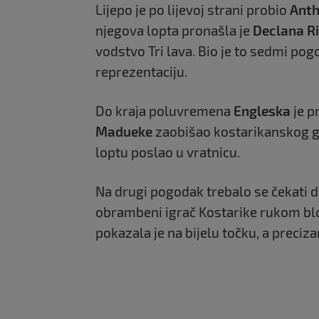
Lijepo je po lijevoj strani probio
Anth
njegova lopta pronašla je
Declana R
vodstvo Tri lava. Bio je to sedmi po
reprezentaciju.
Do kraja poluvremena
Engleska
je p
Madueke
zaobišao kostarikanskog go
loptu poslao u vratnicu.
Na drugi pogodak trebalo se čekati d
obrambeni igrač Kostarike rukom blo
pokazala je na bijelu točku, a preciza