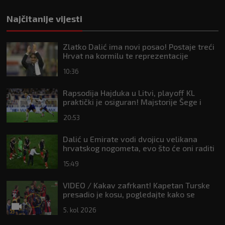
Najčitanije vijesti
Zlatko Dalić ima novi posao! Postaje treći
Hrvat na kormilu te reprezentacije
10:36
Rapsodija Hajduka u Litvi, playoff KL
praktički je osiguran! Majstorije Šege i
Pajazitija
20:53
Dalić u Emirate vodi dvojicu velikana
hrvatskog nogometa, evo što će oni raditi
15:49
VIDEO / Kakav zafrkant! Kapetan Turske
presadio je kosu, pogledajte kako se
Modrić našalio s njim
5. kol 2026