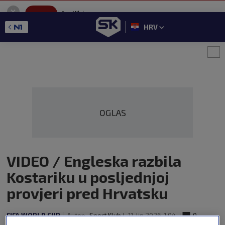
SportKlub
Instaliraj
Sport portal
HRV
GET - On the Google Play
OGLAS
VIDEO / Engleska razbila
Kostariku u posljednjoj
provjeri pred Hrvatsku
FIFA WORLD CUP
Autor:
Sport Klub
11. lip 2026
1:04
0