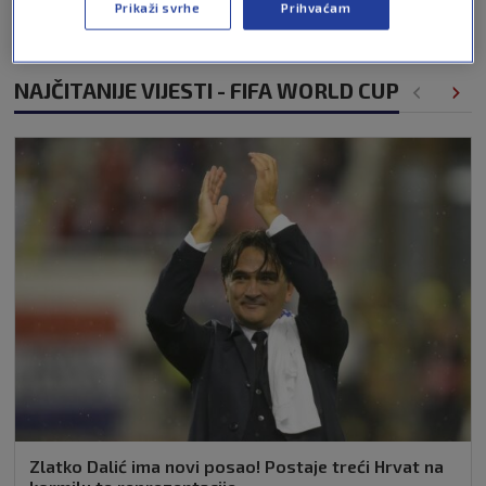
Prikaži svrhe
Prihvaćam
NAJČITANIJE VIJESTI - FIFA WORLD CUP
Zlatko Dalić ima novi posao! Postaje treći Hrvat na