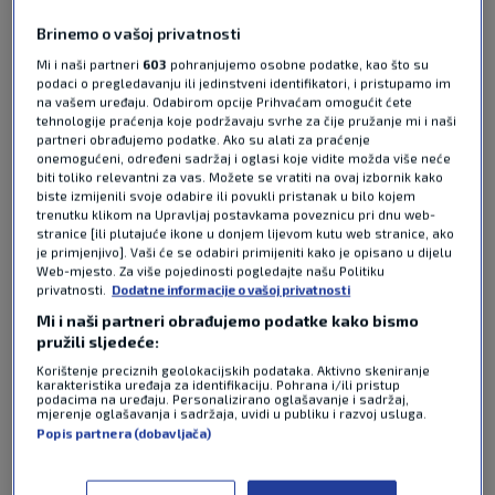
komentara
Brinemo o vašoj privatnosti
Engleska je u posljednjoj pripremi za prvo kolo
Mi i naši partneri
603
pohranjujemo osobne podatke, kao što su
Svjetskog prvenstva, gdje će igrati s Hrvatskom,
podaci o pregledavanju ili jedinstveni identifikatori, i pristupamo im
s 3:0 bila bolja od Kostarike te će u dobrom
na vašem uređaju. Odabirom opcije Prihvaćam omogućit ćete
raspoloženju otputovati u Dallas.
Pročitaj više
tehnologije praćenja koje podržavaju svrhe za čije pružanje mi i naši
partneri obrađujemo podatke. Ako su alati za praćenje
onemogućeni, određeni sadržaj i oglasi koje vidite možda više neće
biti toliko relevantni za vas. Možete se vratiti na ovaj izbornik kako
biste izmijenili svoje odabire ili povukli pristanak u bilo kojem
trenutku klikom na Upravljaj postavkama poveznicu pri dnu web-
stranice [ili plutajuće ikone u donjem lijevom kutu web stranice, ako
je primjenjivo]. Vaši će se odabiri primijeniti kako je opisano u dijelu
Web-mjesto. Za više pojedinosti pogledajte našu Politiku
privatnosti.
Dodatne informacije o vašoj privatnosti
Mi i naši partneri obrađujemo podatke kako bismo
Pošalji odgovor
pružili sljedeće:
Korištenje preciznih geolokacijskih podataka. Aktivno skeniranje
karakteristika uređaja za identifikaciju. Pohrana i/ili pristup
podacima na uređaju. Personalizirano oglašavanje i sadržaj,
mjerenje oglašavanja i sadržaja, uvidi u publiku i razvoj usluga.
Popis partnera (dobavljača)
Pošalji