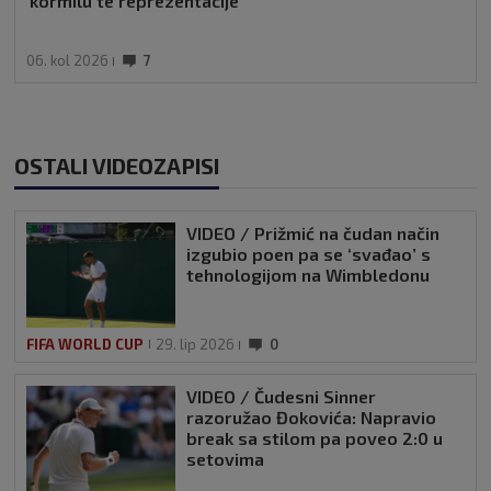
kormilu te reprezentacije
06. kol 2026
7
OSTALI VIDEOZAPISI
VIDEO / Prižmić na čudan način
izgubio poen pa se ‘svađao’ s
tehnologijom na Wimbledonu
FIFA WORLD CUP
29. lip 2026
0
VIDEO / Čudesni Sinner
razoružao Đokovića: Napravio
break sa stilom pa poveo 2:0 u
setovima