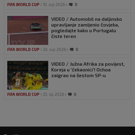
FIFA WORLD CUP
10. srp 2026
0
VIDEO / Automobil na daljinsko
upravljanje zamijenio čovjeka,
pogledajte kako u Portugalu
čiste teren
FIFA WORLD CUP
26. srp 2026
0
VIDEO / Južna Afrika za povijest,
Koreja u ‘čekaonici’! Ochoa
zaigrao na šestom SP-u
FIFA WORLD CUP
25. lip 2026
0