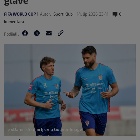
glave’
FIFA WORLD CUP
Autor:
Sport Klub
14. lip 2026
23:41
0
komentara
Podijeli :
xxDamirxSkomrljx via Guliver Image