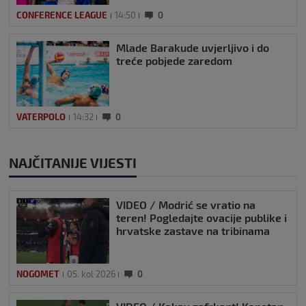
CONFERENCE LEAGUE
14:50
0
Mlade Barakude uvjerljivo i do
treće pobjede zaredom
VATERPOLO
14:32
0
NAJČITANIJE VIJESTI
VIDEO / Modrić se vratio na
teren! Pogledajte ovacije publike i
hrvatske zastave na tribinama
NOGOMET
05. kol 2026
0