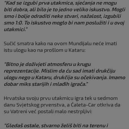
“Kad se izgubi prva utakmica, sjećanja ne mogu
biti dobra, ali bilo je to jedno veliko iskustvo. Mogli
smo i bolje odraditi neke stvari, nažalost, izgubili
smo 1:0. To iskustvo moglo bi nam poslužiti i u ovoj
utakmici.”
Sučić smatra kako na ovom Mundijalu neće imati
istu ulogu kao na prošlom u Kataru:
“Bitno je doživjeti atmosferu u krugu
reprezentacije. Mislim da ću sad imati drukčiju
ulogu nego u Kataru, drukčija su očekivanja. Imamo
dobar miks starijih i mlađih igrača.”
Hrvatska svoju prvu utakmicu igra tek u sedmom
danu Svjetskog prvenstva, a Ćaleta-Car otkriva da
su Vatreni već postali malo nestrpljivi:
“Gledaš ostale, stvarno želiš biti na terenu i