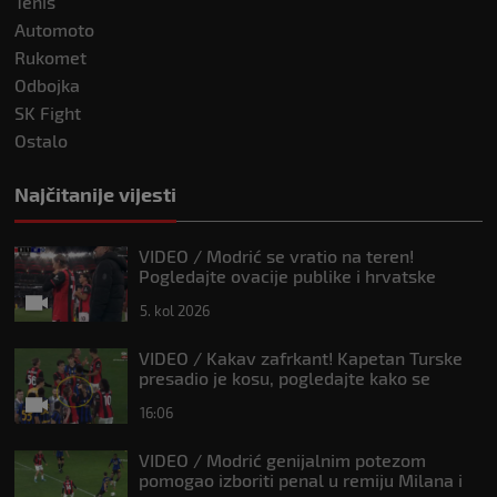
Tenis
Automoto
Rukomet
Odbojka
SK Fight
Ostalo
Najčitanije vijesti
VIDEO / Modrić se vratio na teren!
Pogledajte ovacije publike i hrvatske
zastave na tribinama
5. kol 2026
VIDEO / Kakav zafrkant! Kapetan Turske
presadio je kosu, pogledajte kako se
Modrić našalio s njim
16:06
VIDEO / Modrić genijalnim potezom
pomogao izboriti penal u remiju Milana i