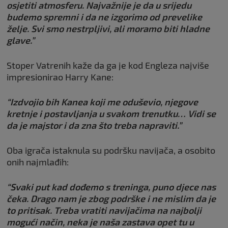
osjetiti atmosferu. Najvažnije je da u srijedu
budemo spremni i da ne izgorimo od prevelike
želje. Svi smo nestrpljivi, ali moramo biti hladne
glave.”
Stoper Vatrenih kaže da ga je kod Engleza najviše
impresionirao Harry Kane:
“Izdvojio bih Kanea koji me oduševio, njegove
kretnje i postavljanja u svakom trenutku… Vidi se
da je majstor i da zna što treba napraviti.”
Oba igrača istaknula su podršku navijača, a osobito
onih najmlađih:
“Svaki put kad dođemo s treninga, puno djece nas
čeka. Drago nam je zbog podrške i ne mislim da je
to pritisak. Treba vratiti navijačima na najbolji
mogući način, neka je naša zastava opet tu u