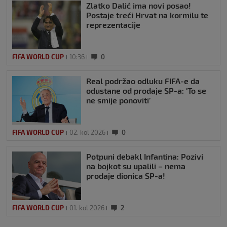
Zlatko Dalić ima novi posao!
Postaje treći Hrvat na kormilu te
reprezentacije
FIFA WORLD CUP
10:36
0
Real podržao odluku FIFA-e da
odustane od prodaje SP-a: ‘To se
ne smije ponoviti’
FIFA WORLD CUP
02. kol 2026
0
Potpuni debakl Infantina: Pozivi
na bojkot su upalili – nema
prodaje dionica SP-a!
FIFA WORLD CUP
01. kol 2026
2