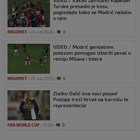
VIDEO / Kakav zafrkant! Kapetan
Turske presadio je kosu,
pogledajte kako se Modrić našalio
s njim
NOGOMET
05. kol 2026
0
VIDEO / Modrić genijalnim
potezom pomogao izboriti penal u
remiju Milana i Intera
NOGOMET
05. kol 2026
0
Zlatko Dalić ima novi posao!
Postaje treći Hrvat na kormilu te
reprezentacije
FIFA WORLD CUP
10:36
0