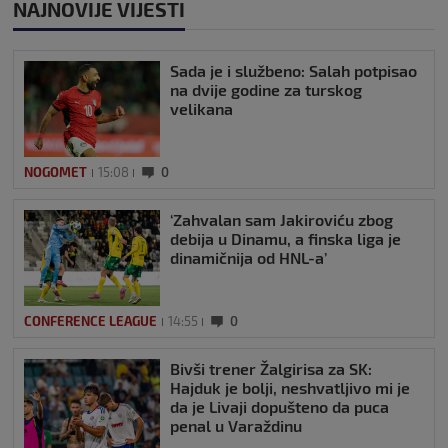
NAJNOVIJE VIJESTI
Sada je i službeno: Salah potpisao
na dvije godine za turskog
velikana
NOGOMET
15:08
0
‘Zahvalan sam Jakiroviću zbog
debija u Dinamu, a finska liga je
dinamičnija od HNL-a’
CONFERENCE LEAGUE
14:55
0
Bivši trener Žalgirisa za SK:
Hajduk je bolji, neshvatljivo mi je
da je Livaji dopušteno da puca
penal u Varaždinu