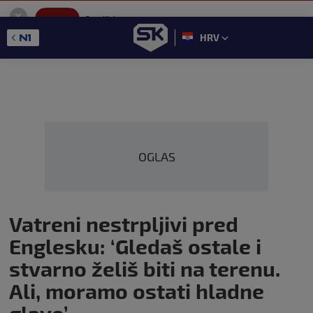
SportKlub
Instaliraj
Sport portal
HRV
GET - On the Google Play
OGLAS
Vatreni nestrpljivi pred
Englesku: ‘Gledaš ostale i
stvarno želiš biti na terenu.
Ali, moramo ostati hladne