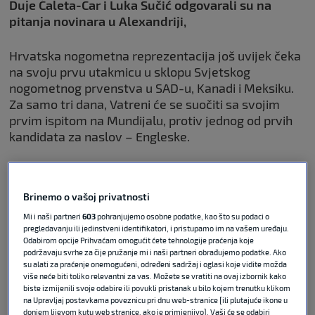
Duje Ćaleta-Car i Luka Sučić odgovarali su na
pitanja novinara u Alexandriji,
Hrvatska nogometna reprezentacija još uvijek čeka
na svoju prvu utakmicu u sklopu Svjetskog
nogometnog prvenstva u SAD-u, Kanadi i Meksiku.
Za samo tri dana, Vatreni će se suočiti sa svojim
prvim ispitom na Mundijalu, protiv jednog od prvih
kandidata za naslov – Engleske.
Momčad Zlatka Dalića još uvijek se priprema u
Alexandriji gdje je smještena baza reprezentacije.
Brinemo o vašoj privatnosti
Kao i svakog dana, ondje je bila organizirana
konferencija za medije na kojoj su prisustovali Luka
Mi i naši partneri
603
pohranjujemo osobne podatke, kao što su podaci o
pregledavanju ili jedinstveni identifikatori, i pristupamo im na vašem uređaju.
Sučić i Duje Ćaleta-Car.
Odabirom opcije Prihvaćam omogućit ćete tehnologije praćenja koje
podržavaju svrhe za čije pružanje mi i naši partneri obrađujemo podatke. Ako
su alati za praćenje onemogućeni, određeni sadržaj i oglasi koje vidite možda
U kontekstu igranja protiv Engleske, novinari su
više neće biti toliko relevantni za vas. Možete se vratiti na ovaj izbornik kako
upitali hrvatskog stopera o iskustvu igranja u
biste izmijenili svoje odabire ili povukli pristanak u bilo kojem trenutku klikom
Premier ligi kad je branio boje Southamptona:
na Upravljaj postavkama poveznicu pri dnu web-stranice [ili plutajuće ikone u
donjem lijevom kutu web stranice, ako je primjenjivo]. Vaši će se odabiri