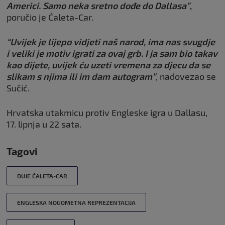
Americi. Samo neka sretno dođe do Dallasa”
,
poručio je Ćaleta-Car.
“Uvijek je lijepo vidjeti naš narod, ima nas svugdje
i veliki je motiv igrati za ovaj grb. I ja sam bio takav
kao dijete, uvijek ću uzeti vremena za djecu da se
slikam s njima ili im dam autogram”
, nadovezao se
Sučić.
Hrvatska utakmicu protiv Engleske igra u Dallasu,
17. lipnja u 22 sata.
Tagovi
DUJE ĆALETA-CAR
ENGLESKA NOGOMETNA REPREZENTACIJA