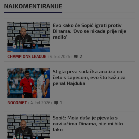
NAJKOMENTIRANIJE
Evo kako će Sopić igrati protiv
Dinama: ‘Ovo se nikada prije nije
radilo’
CHAMPIONS LEAGUE
4. kol 2026
2
Stigla prva sudačka analiza na
čelu s Layecom, evo što kažu za
penal Hajduka
NOGOMET
4. kol 2026
1
Sopić: Moja duša je pjevala s
navijačima Dinama, nije mi bilo
lako