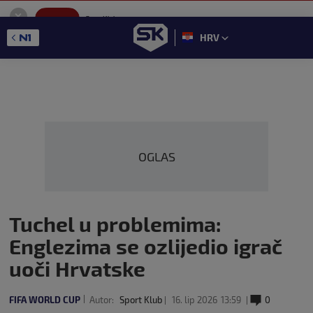
SportKlub
Instaliraj
Sport portal
HRV
GET - On the Google Play
OGLAS
Tuchel u problemima:
Englezima se ozlijedio igrač
uoči Hrvatske
FIFA WORLD CUP
Autor:
Sport Klub
16. lip 2026
13:59
0