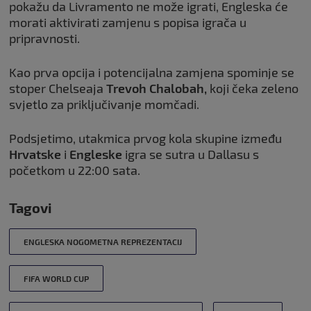
pokažu da Livramento ne može igrati, Engleska će
morati aktivirati zamjenu s popisa igrača u
pripravnosti.
Kao prva opcija i potencijalna zamjena spominje se
stoper Chelseaja
Trevoh Chalobah,
koji čeka zeleno
svjetlo za priključivanje momčadi.
Podsjetimo, utakmica prvog kola skupine između
Hrvatske
i
Engleske
igra se sutra u Dallasu s
početkom u 22:00 sata.
Tagovi
ENGLESKA NOGOMETNA REPREZENTACIJ
FIFA WORLD CUP