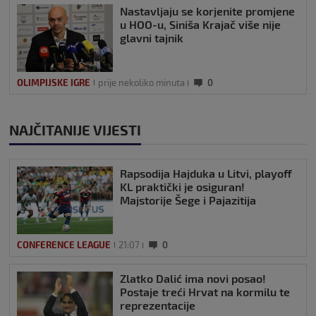
Nastavljaju se korjenite promjene
u HOO-u, Siniša Krajač više nije
glavni tajnik
OLIMPIJSKE IGRE
prije nekoliko minuta
0
NAJČITANIJE VIJESTI
Rapsodija Hajduka u Litvi, playoff
KL praktički je osiguran!
Majstorije Šege i Pajazitija
CONFERENCE LEAGUE
21:07
0
Zlatko Dalić ima novi posao!
Postaje treći Hrvat na kormilu te
reprezentacije