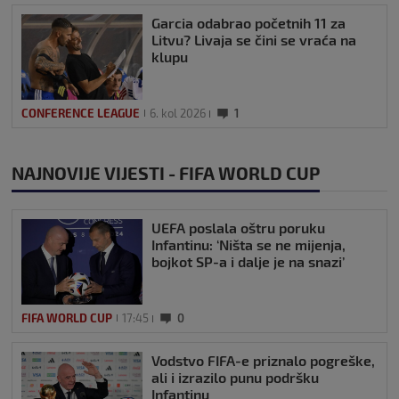
Garcia odabrao početnih 11 za
Litvu? Livaja se čini se vraća na
klupu
CONFERENCE LEAGUE
6. kol 2026
1
NAJNOVIJE VIJESTI - FIFA WORLD CUP
UEFA poslala oštru poruku
Infantinu: ‘Ništa se ne mijenja,
bojkot SP-a i dalje je na snazi’
FIFA WORLD CUP
17:45
0
Vodstvo FIFA-e priznalo pogreške,
ali i izrazilo punu podršku
Infantinu