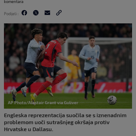
komentara
Podijeli :
AP Photo/Alastair Grant via Guliver
Engleska reprezentacija suočila se s iznenadnim
problemom uoči sutrašnjeg okršaja protiv
Hrvatske u Dallasu.