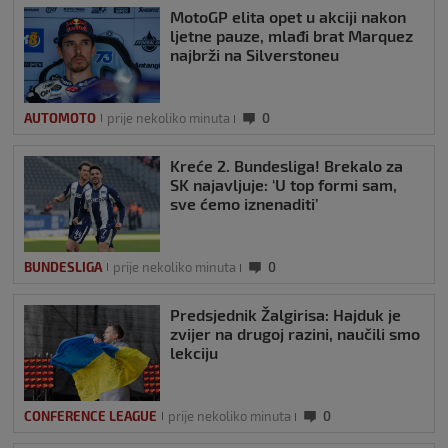
MotoGP elita opet u akciji nakon
ljetne pauze, mlađi brat Marquez
najbrži na Silverstoneu
AUTOMOTO
prije nekoliko minuta
0
Kreće 2. Bundesliga! Brekalo za
SK najavljuje: ‘U top formi sam,
sve ćemo iznenaditi’
BUNDESLIGA
prije nekoliko minuta
0
Predsjednik Žalgirisa: Hajduk je
zvijer na drugoj razini, naučili smo
lekciju
CONFERENCE LEAGUE
prije nekoliko minuta
0