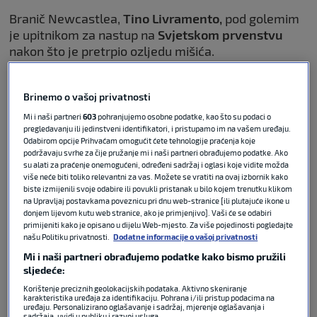
Branič Newcastlea,
Tino Livramento,
pod golemim
je upitnikom za nastup na
Svjetskom prvenstvu
nakon što je pretrpio ozljedu mišića.
Brinemo o vašoj privatnosti
Ivanušec za SK najavio Engleze:
Mi i naši partneri
603
pohranjujemo osobne podatke, kao što su podaci o
‘Svi pričaju o Kaneu, ali ja mislim
pregledavanju ili jedinstveni identifikatori, i pristupamo im na vašem uređaju.
Odabirom opcije Prihvaćam omogućit ćete tehnologije praćenja koje
da je opasniji jedan drugi igrač’
podržavaju svrhe za čije pružanje mi i naši partneri obrađujemo podatke. Ako
su alati za praćenje onemogućeni, određeni sadržaj i oglasi koje vidite možda
više neće biti toliko relevantni za vas. Možete se vratiti na ovaj izbornik kako
FIFA WORLD CUP
16. lip 2026
1
biste izmijenili svoje odabire ili povukli pristanak u bilo kojem trenutku klikom
na Upravljaj postavkama poveznicu pri dnu web-stranice [ili plutajuće ikone u
donjem lijevom kutu web stranice, ako je primjenjivo]. Vaši će se odabiri
primijeniti kako je opisano u dijelu Web-mjesto. Za više pojedinosti pogledajte
VIDEO / Reporter SK javio se iz
našu Politiku privatnosti.
Dodatne informacije o vašoj privatnosti
SAD-a: ‘Priprema se parada
hrvatskih navijača’
Mi i naši partneri obrađujemo podatke kako bismo pružili
sljedeće:
Korištenje preciznih geolokacijskih podataka. Aktivno skeniranje
karakteristika uređaja za identifikaciju. Pohrana i/ili pristup podacima na
FIFA WORLD CUP
16. lip 2026
1
uređaju. Personalizirano oglašavanje i sadržaj, mjerenje oglašavanja i
sadržaja, uvidi u publiku i razvoj usluga.