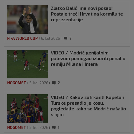
Zlatko Dalić ima novi posao!
Postaje treći Hrvat na kormilu te
reprezentacije
FIFA WORLD CUP
6. kol 2026
7
VIDEO / Modrić genijalnim
potezom pomogao izboriti penal u
remiju Milana i Intera
NOGOMET
5. kol 2026
2
VIDEO / Kakav zafrkant! Kapetan
Turske presadio je kosu,
pogledajte kako se Modrić našalio
s njim
NOGOMET
5. kol 2026
1