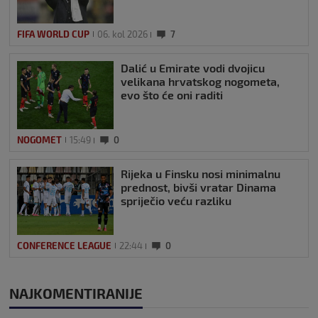
FIFA WORLD CUP
06. kol 2026
7
Dalić u Emirate vodi dvojicu
velikana hrvatskog nogometa,
evo što će oni raditi
NOGOMET
15:49
0
Rijeka u Finsku nosi minimalnu
prednost, bivši vratar Dinama
spriječio veću razliku
CONFERENCE LEAGUE
22:44
0
NAJKOMENTIRANIJE