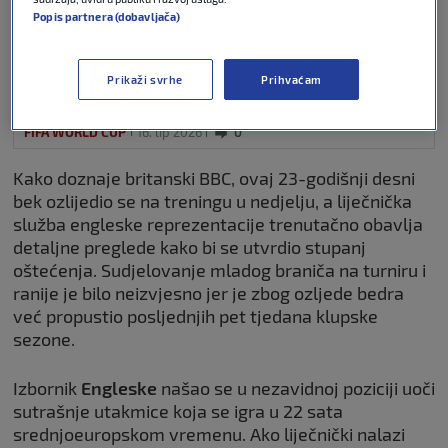
Popis partnera (dobavljača)
VIDEO / Patrola do gola: Evo kako
se SP prati u LA-u i kakva su
očekivanja lokalnih navijača
Prikaži svrhe
Prihvaćam
Hrvatske
FIFA WORLD CUP
16. lip 2026
0
Kako doznaje britanski BBC, ovaj 23-godišnji desni
bek ozlijedio se na treningu u nedjelju, a liječnička
služba engleske reprezentacije trenutačno obavlja
detaljne preglede kako bi se utvrdio stupanj
oštećenja. Sudjelovanje mladog braniča na turniru i
ranije je bilo neizvjesno jer je zbog ozljede bedra
već propustio posljednjih pet tjedana klupske
sezone.
Izbornik
Engleske
našao se u nezavidnoj poziciji uoči
sutrašnje utakmice koja se igra u 22 sata
srednjoeuropskom vremenu. Ako liječnički nalazi