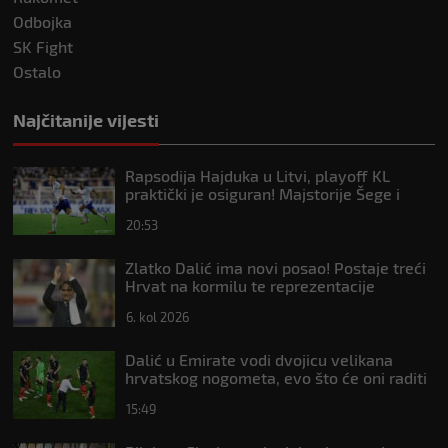
Odbojka
SK Fight
Ostalo
Najčitanije vijesti
Rapsodija Hajduka u Litvi, playoff KL
praktički je osiguran! Majstorije Šege i
Pajazitija
20:53
Zlatko Dalić ima novi posao! Postaje treći
Hrvat na kormilu te reprezentacije
6. kol 2026
Dalić u Emirate vodi dvojicu velikana
hrvatskog nogometa, evo što će oni raditi
15:49