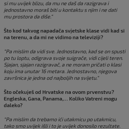
si mu uvijek blizu, da mu ne daš da razigrava i
jednostavno moraš biti u kontaktu s njim i ne dati
mu prostora da diše.“
Što kod takvog napadača svjetske klase vidi kad si
na terenu, a da mi ne vidimo na televiziji?
“Pa mislim da vidi sve. Jednostavno, kad se on spusti
po tu loptu, odigrava svoje suigrače, vidi cijeli teren.
Sjajan, sjajan razigravač, a ne moram pričati o klasi
koju ima unutar 16 metara. Jednostavno, njegova
završnica je jedna od najboljih na svijetu.“
Što očekuješ od Hrvatske na ovom prvenstvu?
Engleska, Gana, Panama,… Koliko Vatreni mogu
daleko?
“Pa mislim da trebamo ići utakmicu po utakmicu,
tako smo uvijek išli i to je uvijek donosilo rezultate.