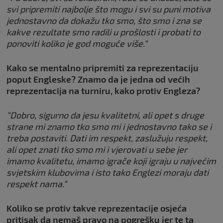
svi pripremiti najbolje što mogu i svi su puni motiva
jednostavno da dokažu tko smo, što smo i zna se
kakve rezultate smo radili u prošlosti i probati to
ponoviti koliko je god moguće više.“
Kako se mentalno pripremiti za reprezentaciju
poput Engleske? Znamo da je jedna od većih
reprezentacija na turniru, kako protiv Engleza?
“Dobro, sigurno da jesu kvalitetni, ali opet s druge
strane mi znamo tko smo mi i jednostavno tako se i
treba postaviti. Dati im respekt, zaslužuju respekt,
ali opet znati tko smo mi i vjerovati u sebe jer
imamo kvalitetu, imamo igrače koji igraju u najvećim
svjetskim klubovima i isto tako Englezi moraju dati
respekt nama.“
Koliko se protiv takve reprezentacije osjeća
pritisak da nemaš pravo na pogrešku jer te ta