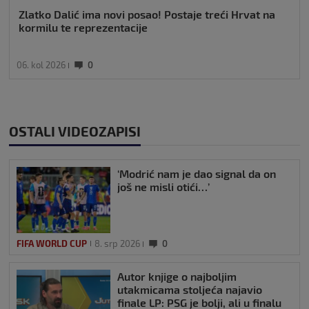
Zlatko Dalić ima novi posao! Postaje treći Hrvat na
kormilu te reprezentacije
06. kol 2026
0
OSTALI VIDEOZAPISI
‘Modrić nam je dao signal da on
još ne misli otići…’
FIFA WORLD CUP
8. srp 2026
0
Autor knjige o najboljim
utakmicama stoljeća najavio
finale LP: PSG je bolji, ali u finalu