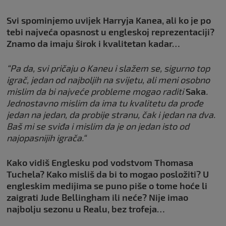
Svi spominjemo uvijek Harryja Kanea, ali ko je po
tebi najveća opasnost u engleskoj reprezentaciji?
Znamo da imaju širok i kvalitetan kadar…
“Pa da, svi pričaju o Kaneu i slažem se, sigurno top
igrač, jedan od najboljih na svijetu, ali meni osobno
mislim da bi najveće probleme mogao raditi
Saka
.
Jednostavno mislim da ima tu kvalitetu da prođe
jedan na jedan, da probije stranu, čak i jedan na dva.
Baš mi se sviđa i mislim da je on jedan isto od
najopasnijih igrača.“
Kako vidiš Englesku pod vodstvom Thomasa
Tuchela? Kako misliš da bi to mogao posložiti? U
engleskim medijima se puno piše o tome hoće li
zaigrati Jude Bellingham ili neće? Nije imao
najbolju sezonu u Realu, bez trofeja…