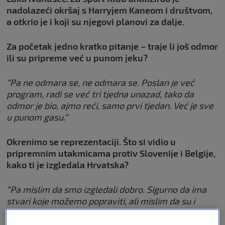
nadolazeći okršaj s Harryjem Kaneom i društvom,
a otkrio je i koji su njegovi planovi za dalje.
Za početak jedno kratko pitanje – traje li još odmor
ili su pripreme već u punom jeku?
“Pa ne odmara se, ne odmara se. Poslan je već
program, radi se već tri tjedna unazad, tako da
odmor je bio, ajmo reći, samo prvi tjedan. Već je sve
u punom gasu.“
Okrenimo se reprezentaciji. Što si vidio u
pripremnim utakmicama protiv Slovenije i Belgije,
kako ti je izgledala Hrvatska?
“Pa mislim da smo izgledali dobro. Sigurno da ima
stvari koje možemo popraviti, ali mislim da su i
izbornik i ljudi oko njega sve detektirali, sve vidjeli,
napravili dobre analize i da će to sad na početku