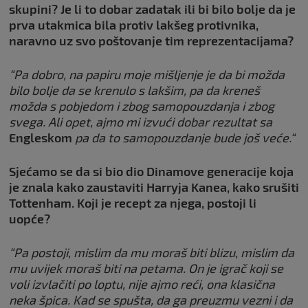
skupini? Je li to dobar zadatak ili bi bilo bolje da je
prva utakmica bila protiv lakšeg protivnika,
naravno uz svo poštovanje tim reprezentacijama?
“Pa dobro, na papiru moje mišljenje je da bi možda
bilo bolje da se krenulo s lakšim, pa da kreneš
možda s pobjedom i zbog samopouzdanja i zbog
svega. Ali opet, ajmo mi izvući dobar rezultat sa
Engleskom
pa da to samopouzdanje bude još veće.“
Sjećamo se da si bio dio Dinamove generacije koja
je znala kako zaustaviti Harryja Kanea, kako srušiti
Tottenham. Koji je recept za njega, postoji li
uopće?
“Pa postoji, mislim da mu moraš biti blizu, mislim da
mu uvijek moraš biti na petama. On je igrač koji se
voli izvlačiti po loptu, nije ajmo reći, ona klasična
neka špica. Kad se spušta, da ga preuzmu vezni i da