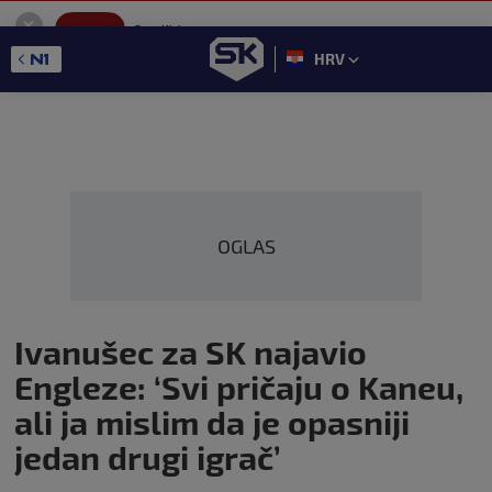
SportKlub
Instaliraj
Sport portal
HRV
GET - On the Google Play
OGLAS
Ivanušec za SK najavio
Engleze: ‘Svi pričaju o Kaneu,
ali ja mislim da je opasniji
jedan drugi igrač’