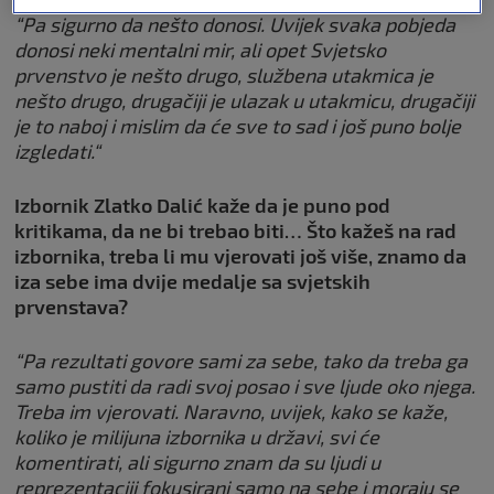
“Pa sigurno da nešto donosi. Uvijek svaka pobjeda
donosi neki mentalni mir, ali opet Svjetsko
prvenstvo je nešto drugo, službena utakmica je
nešto drugo, drugačiji je ulazak u utakmicu, drugačiji
je to naboj i mislim da će sve to sad i još puno bolje
izgledati.“
Izbornik Zlatko Dalić kaže da je puno pod
kritikama, da ne bi trebao biti… Što kažeš na rad
izbornika, treba li mu vjerovati još više, znamo da
iza sebe ima dvije medalje sa svjetskih
prvenstava?
“Pa rezultati govore sami za sebe, tako da treba ga
samo pustiti da radi svoj posao i sve ljude oko njega.
Treba im vjerovati. Naravno, uvijek, kako se kaže,
koliko je milijuna izbornika u državi, svi će
komentirati, ali sigurno znam da su ljudi u
reprezentaciji fokusirani samo na sebe i moraju se