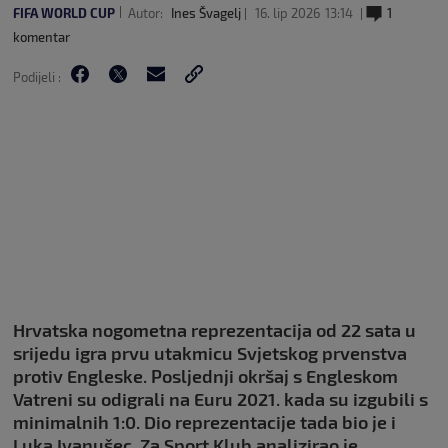
FIFA WORLD CUP
Autor:
Ines Švagelj
16. lip 2026
13:14
1
komentar
Podijeli :
Hrvatska nogometna reprezentacija od 22 sata u
srijedu igra prvu utakmicu Svjetskog prvenstva
protiv Engleske. Posljednji okršaj s Engleskom
Vatreni su odigrali na Euru 2021. kada su izgubili s
minimalnih 1:0. Dio reprezentacije tada bio je i
Luka Ivanušec. Za Sport Klub analizirao je