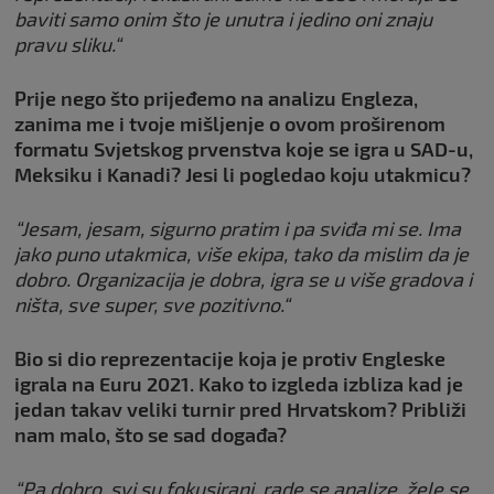
baviti samo onim što je unutra i jedino oni znaju
pravu sliku.“
Prije nego što prijeđemo na analizu Engleza,
zanima me i tvoje mišljenje o ovom proširenom
formatu Svjetskog prvenstva koje se igra u SAD-u,
Meksiku i Kanadi? Jesi li pogledao koju utakmicu?
“Jesam, jesam, sigurno pratim i pa sviđa mi se. Ima
jako puno utakmica, više ekipa, tako da mislim da je
dobro. Organizacija je dobra, igra se u više gradova i
ništa, sve super, sve pozitivno.“
Bio si dio reprezentacije koja je protiv Engleske
igrala na Euru 2021. Kako to izgleda izbliza kad je
jedan takav veliki turnir pred Hrvatskom? Približi
nam malo, što se sad događa?
“Pa dobro, svi su fokusirani, rade se analize, žele se