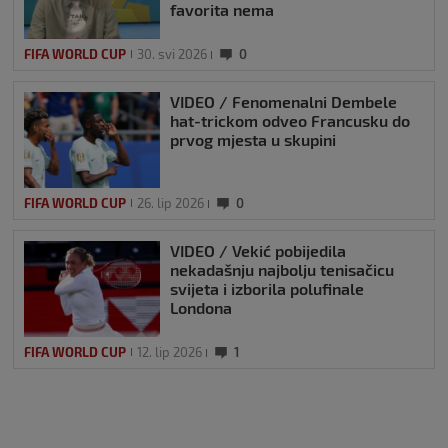
favorita nema
FIFA WORLD CUP
30. svi 2026
0
VIDEO / Fenomenalni Dembele
hat-trickom odveo Francusku do
prvog mjesta u skupini
FIFA WORLD CUP
26. lip 2026
0
VIDEO / Vekić pobijedila
nekadašnju najbolju tenisačicu
svijeta i izborila polufinale
Londona
FIFA WORLD CUP
12. lip 2026
1