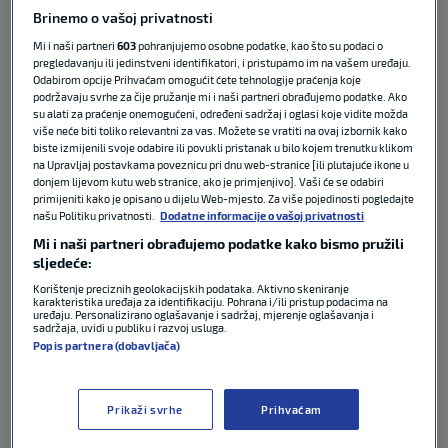
Brinemo o vašoj privatnosti
Svjetskog prvenstva, kad su i službene utakmice još
bolje izgledati.“
Mi i naši partneri
603
pohranjujemo osobne podatke, kao što su podaci o
pregledavanju ili jedinstveni identifikatori, i pristupamo im na vašem uređaju.
Odabirom opcije Prihvaćam omogućit ćete tehnologije praćenja koje
Koliko zapravo te prijateljske utakmice mogu
podržavaju svrhe za čije pružanje mi i naši partneri obrađujemo podatke. Ako
zavarati javnost, a koliko realno pokažu stručnom
su alati za praćenje onemogućeni, određeni sadržaj i oglasi koje vidite možda
više neće biti toliko relevantni za vas. Možete se vratiti na ovaj izbornik kako
stožeru kakvo je pravo stanje u reprezentaciji?
biste izmijenili svoje odabire ili povukli pristanak u bilo kojem trenutku klikom
na Upravljaj postavkama poveznicu pri dnu web-stranice [ili plutajuće ikone u
donjem lijevom kutu web stranice, ako je primjenjivo]. Vaši će se odabiri
“Pa dobro, definitivno se mogu vidjeti neke stvari
primijeniti kako je opisano u dijelu Web-mjesto. Za više pojedinosti pogledajte
kako je tko u kojoj formi, ali opet nije to nikad ona
našu Politiku privatnosti.
Dodatne informacije o vašoj privatnosti
ekipa koja će igrati zajedno. I možda se tu nekoga
Mi i naši partneri obrađujemo podatke kako bismo pružili
onda stavi na poziciju koja nije njegova, želiš sve
sljedeće:
isprobati, svima dati šansu, tako da neko mjerilo je,
Korištenje preciznih geolokacijskih podataka. Aktivno skeniranje
ali sigurno nije ono 100%.“
karakteristika uređaja za identifikaciju. Pohrana i/ili pristup podacima na
uređaju. Personalizirano oglašavanje i sadržaj, mjerenje oglašavanja i
sadržaja, uvidi u publiku i razvoj usluga.
Popis partnera (dobavljača)
Protiv Belgije bilo je određenih problema, dok je
protiv Slovenije ostvarena pobjeda. Koliko
pobjeda znači za atmosferu i samopouzdanje uoči
Prikaži svrhe
Prihvaćam
najvećeg reprezentativnog natjecanja?