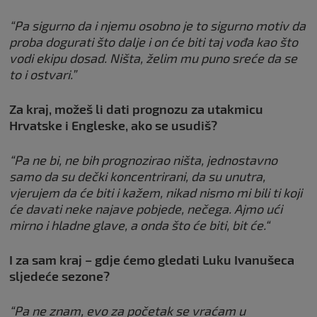
“Pa sigurno da i njemu osobno je to sigurno motiv da
proba dogurati što dalje i on će biti taj vođa kao što
vodi ekipu dosad. Ništa, želim mu puno sreće da se
to i ostvari.”
Za kraj, možeš li dati prognozu za utakmicu
Hrvatske i Engleske, ako se usudiš?
“Pa ne bi, ne bih prognozirao ništa, jednostavno
samo da su dečki koncentrirani, da su unutra,
vjerujem da će biti i kažem, nikad nismo mi bili ti koji
će davati neke najave pobjede, nečega.
Ajmo ući
mirno i hladne glave, a onda što će biti, bit će.“
I za sam kraj – gdje ćemo gledati Luku Ivanušeca
sljedeće sezone?
“Pa ne znam, evo za početak se vraćam u