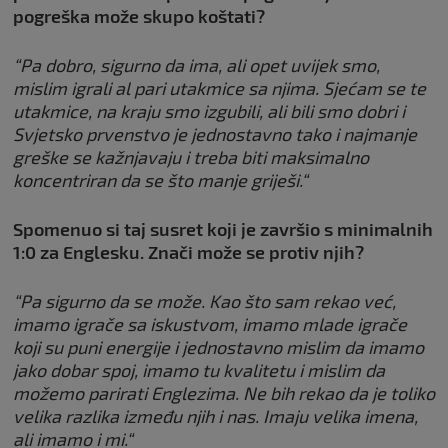
pogreška može skupo koštati?
“Pa dobro, sigurno da ima, ali opet uvijek smo,
mislim igrali al pari utakmice sa njima. Sjećam se te
utakmice, na kraju smo izgubili, ali bili smo dobri i
Svjetsko prvenstvo je jednostavno tako i najmanje
greške se kažnjavaju i treba biti maksimalno
koncentriran da se što manje griješi.“
Spomenuo si taj susret koji je završio s minimalnih
1:0 za Englesku. Znači može se protiv njih?
“Pa sigurno da se može. Kao što sam rekao već,
imamo igrače sa iskustvom, imamo mlade igrače
koji su puni energije i jednostavno mislim da imamo
jako dobar spoj, imamo tu kvalitetu i mislim da
možemo parirati Englezima. Ne bih rekao da je toliko
velika razlika između njih i nas. Imaju velika imena,
ali imamo i mi.“