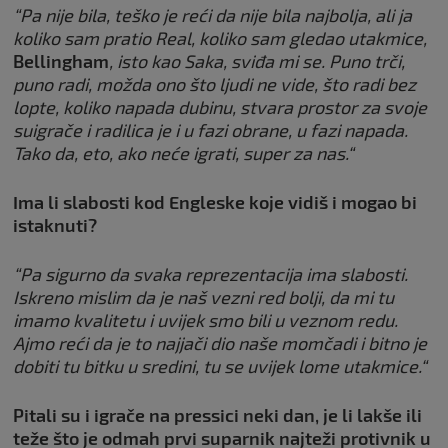
“Pa nije bila, teško je reći da nije bila najbolja, ali ja
koliko sam pratio Real, koliko sam gledao utakmice,
Bellingham
, isto kao Saka, sviđa mi se. Puno trči,
puno radi, možda ono što ljudi ne vide, što radi bez
lopte, koliko napada dubinu, stvara prostor za svoje
suigrače i radilica je i u fazi obrane, u fazi napada.
Tako da, eto, ako neće igrati, super za nas.“
Ima li slabosti kod Engleske koje vidiš i mogao bi
istaknuti?
“Pa sigurno da svaka reprezentacija ima slabosti.
Iskreno mislim da je naš vezni red bolji, da mi tu
imamo kvalitetu i uvijek smo bili u veznom redu.
Ajmo reći da je to najjači dio naše momčadi i bitno je
dobiti tu bitku u sredini, tu se uvijek lome utakmice.“
Pitali su i igrače na pressici neki dan, je li lakše ili
teže što je odmah prvi suparnik najteži protivnik u