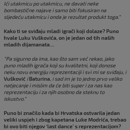
Ići utakmicu po utakmicu, ne davati neke
bombastične najave i samo biti fokusiran na
sljedeću utakmicu i onda je rezultat produkt toga.“
Kako ti se sviđaju mladi igrači koji dolaze? Puno
hvale Luku Vuškovića, on je jedan od tih naših
mladih dijamanata…
“Pa sigurno da ima, kao što sam već rekao, jako
puno mladih igrača koji su kvalitetni, koji donose
neku novu energiju reprezentaciji i svi mi se sviđaju, i
Vušković
i
Baturina
, i sad im je to jedno prvo veliko
natjecanje i mislim da će biti super i za nas kao
reprezentaciju i za njih osobno da steknu to
iskustvo.“
Puno bi značilo kada bi Hrvatska ostvarila jedan
veliki uspjeh i zbog kapetana Luke Modrića, trebao
bi ovo biti njegov ‘last dance’ s reprezentacijom?