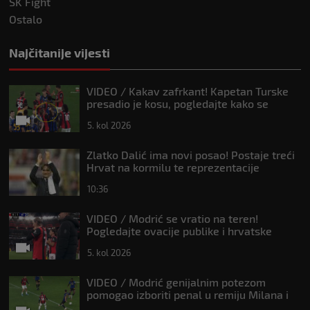
SK Fight
Ostalo
Najčitanije vijesti
VIDEO / Kakav zafrkant! Kapetan Turske
presadio je kosu, pogledajte kako se
Modrić našalio s njim
5. kol 2026
Zlatko Dalić ima novi posao! Postaje treći
Hrvat na kormilu te reprezentacije
10:36
VIDEO / Modrić se vratio na teren!
Pogledajte ovacije publike i hrvatske
zastave na tribinama
5. kol 2026
VIDEO / Modrić genijalnim potezom
pomogao izboriti penal u remiju Milana i
Intera