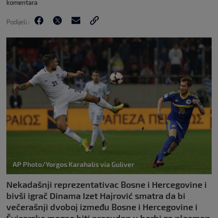
komentara
Podijeli :
AP Photo/Yorgos Karahalis via Guliver
Nekadašnji reprezentativac Bosne i Hercegovine i
bivši igrač Dinama Izet Hajrović smatra da bi
večerašnji dvoboj između Bosne i Hercegovine i
Švicarske mogao biti presudan u borbi za plasman