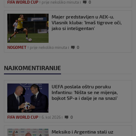
FIFA WORLD CUP
prije nekoliko minuta
0
Majer predstavljen u AEK-u.
Vlasnik kluba: ‘Imaš tigrove oči,
jako si inteligentan’
NOGOMET
prije nekoliko minuta
0
NAJKOMENTIRANIJE
UEFA poslala oštru poruku
Infantinu: ‘Ništa se ne mijenja,
bojkot SP-a i dalje je na snazi’
FIFA WORLD CUP
6. kol 2026
0
Meksiko i Argentina stali uz