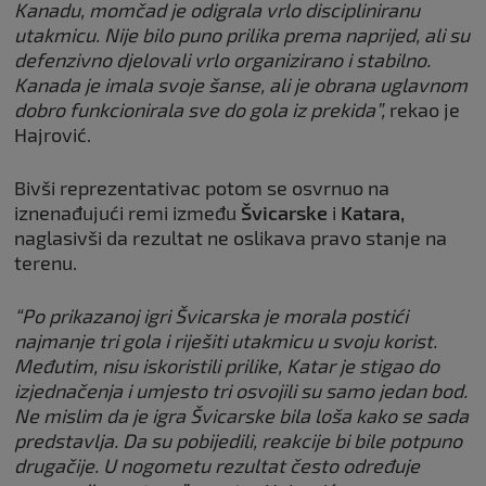
Kanadu, momčad je odigrala vrlo discipliniranu
utakmicu. Nije bilo puno prilika prema naprijed, ali su
defenzivno djelovali vrlo organizirano i stabilno.
Kanada je imala svoje šanse, ali je obrana uglavnom
dobro funkcionirala sve do gola iz prekida”,
rekao je
Hajrović.
Bivši reprezentativac potom se osvrnuo na
iznenađujući remi između
Švicarske
i
Katara,
naglasivši da rezultat ne oslikava pravo stanje na
terenu.
“Po prikazanoj igri Švicarska je morala postići
najmanje tri gola i riješiti utakmicu u svoju korist.
Međutim, nisu iskoristili prilike, Katar je stigao do
izjednačenja i umjesto tri osvojili su samo jedan bod.
Ne mislim da je igra Švicarske bila loša kako se sada
predstavlja. Da su pobijedili, reakcije bi bile potpuno
drugačije. U nogometu rezultat često određuje