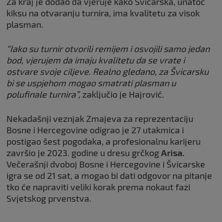
Za kraj je dodao da vjeruje kako Švicarska, unatoč
kiksu na otvaranju turnira, ima kvalitetu za visok
plasman.
“Iako su turnir otvorili remijem i osvojili samo jedan
bod, vjerujem da imaju kvalitetu da se vrate i
ostvare svoje ciljeve. Realno gledano, za Švicarsku
bi se uspjehom mogao smatrati plasman u
polufinale turnira”,
zaključio je Hajrović.
Nekadašnji veznjak Zmajeva za reprezentaciju
Bosne i Hercegovine odigrao je 27 utakmica i
postigao šest pogodaka, a profesionalnu karijeru
završio je 2023. godine u dresu grčkog
Arisa.
Večerašnji dvoboj Bosne i Hercegovine i Švicarske
igra se od 21 sat, a mogao bi dati odgovor na pitanje
tko će napraviti veliki korak prema nokaut fazi
Svjetskog prvenstva.