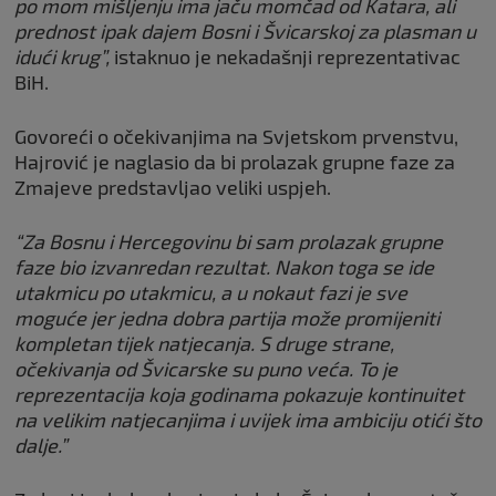
po mom mišljenju ima jaču momčad od Katara, ali
prednost ipak dajem Bosni i Švicarskoj za plasman u
idući krug”,
istaknuo je nekadašnji reprezentativac
BiH.
Govoreći o očekivanjima na Svjetskom prvenstvu,
Hajrović je naglasio da bi prolazak grupne faze za
Zmajeve predstavljao veliki uspjeh.
“Za Bosnu i Hercegovinu bi sam prolazak grupne
faze bio izvanredan rezultat. Nakon toga se ide
utakmicu po utakmicu, a u nokaut fazi je sve
moguće jer jedna dobra partija može promijeniti
kompletan tijek natjecanja. S druge strane,
očekivanja od Švicarske su puno veća. To je
reprezentacija koja godinama pokazuje kontinuitet
na velikim natjecanjima i uvijek ima ambiciju otići što
dalje.”