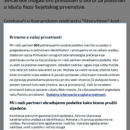
u iduću fazu Svjetskog prvenstva.
Gostujući u švicarskom podcastu “Storytime” kod
svog brata
Seada Hajrovića,
bivši Zmaj analizirao je
dosadašnje rezultate u skupini te iznio očekivanja
Brinemo o vašoj privatnosti
uoči večerašnjeg okršaja.
Mi i naši partneri
603
pohranjujemo osobne podatke, kao što su podaci o
pregledavanju ili jedinstveni identifikatori, i pristupamo im na vašem uređaju.
Odabirom opcije Prihvaćam omogućit ćete tehnologije praćenja koje
podržavaju svrhe za čije pružanje mi i naši partneri obrađujemo podatke. Ako
su alati za praćenje onemogućeni, određeni sadržaj i oglasi koje vidite možda
Švicarska ostala bez izbornika za
više neće biti toliko relevantni za vas. Možete se vratiti na ovaj izbornik kako
utakmicu protiv BiH?
biste izmijenili svoje odabire ili povukli pristanak u bilo kojem trenutku klikom
na Upravljaj postavkama poveznicu pri dnu web-stranice [ili plutajuće ikone u
donjem lijevom kutu web stranice, ako je primjenjivo]. Vaši će se odabiri
primijeniti kako je opisano u dijelu Web-mjesto. Za više pojedinosti pogledajte
našu Politiku privatnosti.
Dodatne informacije o vašoj privatnosti
FIFA WORLD CUP
18. lip 2026
1
Mi i naši partneri obrađujemo podatke kako bismo pružili
sljedeće:
VIDEO / BiH trener iz Švicarske za
Korištenje preciznih geolokacijskih podataka. Aktivno skeniranje
N1: Švicarci strahuju od Džekinog
karakteristika uređaja za identifikaciju. Pohrana i/ili pristup podacima na
uređaju. Personalizirano oglašavanje i sadržaj, mjerenje oglašavanja i
povratka
sadržaja, uvidi u publiku i razvoj usluga.