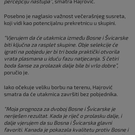
percepciju nastupa”
, smatra Hajrović.
Posebno je naglasio važnost večerašnjeg susreta,
koji vidi kao potencijalnu prekretnicu u skupini.
“Vjerujem da će utakmica između Bosne i Švicarske
biti ključna za rasplet skupine. Obje selekcije će
igrati na pobjedu jer bi tri boda praktički otvorila
vrata plasmana u iduću fazu natjecanja. S četiri
boda šanse za prolazak dalje bile bi vrlo dobre”,
poručio je.
Iako očekuje veliku borbu na terenu, Hajrović
smatra da će utakmica završiti bez pobjednika.
“Moja prognoza za dvoboj Bosne i Švicarske je
neriješen rezultat. Kada je riječ o prolasku dalje, i
dalje vjerujem da su Bosna i Švicarska glavni
favoriti. Kanada je pokazala kvalitetu protiv Bosne i