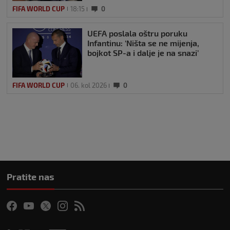
FIFA WORLD CUP
18:15
0
UEFA poslala oštru poruku
Infantinu: ‘Ništa se ne mijenja,
bojkot SP-a i dalje je na snazi’
FIFA WORLD CUP
06. kol 2026
0
Pratite nas