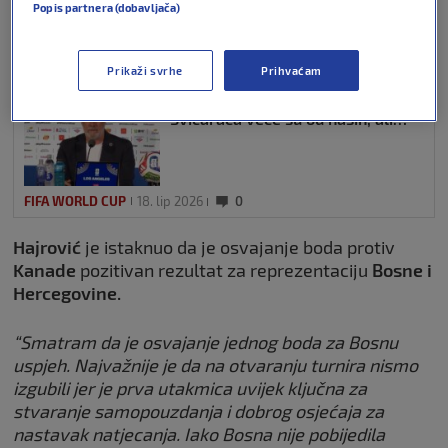
Popis partnera (dobavljača)
FIFA WORLD CUP
18. lip 2026
0
Prikaži svrhe
Prihvaćam
VIDEO / Barbarez: Ambicije
Švicaraca veće su od naših, ali…
FIFA WORLD CUP
18. lip 2026
0
Hajrović
je istaknuo da je osvajanje boda protiv
Kanade
pozitivan rezultat za reprezentaciju
Bosne i
Hercegovine.
“Smatram da je osvajanje jednog boda za Bosnu
uspjeh. Najvažnije je da na otvaranju turnira nismo
izgubili jer je prva utakmica uvijek ključna za
stvaranje samopouzdanja i dobrog osjećaja za
nastavak natjecanja. Iako Bosna nije pobijedila