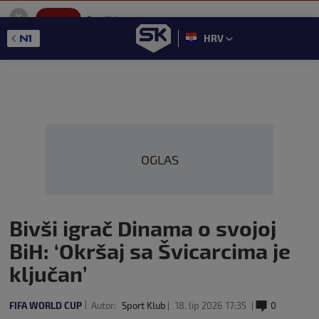
SportKlub
Instaliraj
Sport portal
HRV
GET - On the Google Play
OGLAS
Bivši igrač Dinama o svojoj
BiH: ‘Okršaj sa Švicarcima je
ključan’
FIFA WORLD CUP
Autor:
Sport Klub
18. lip 2026
17:35
0