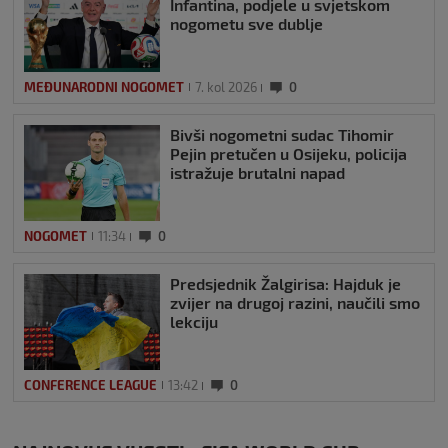
Infantina, podjele u svjetskom
nogometu sve dublje
MEĐUNARODNI NOGOMET
7. kol 2026
0
Bivši nogometni sudac Tihomir
Pejin pretučen u Osijeku, policija
istražuje brutalni napad
NOGOMET
11:34
0
Predsjednik Žalgirisa: Hajduk je
zvijer na drugoj razini, naučili smo
lekciju
CONFERENCE LEAGUE
13:42
0