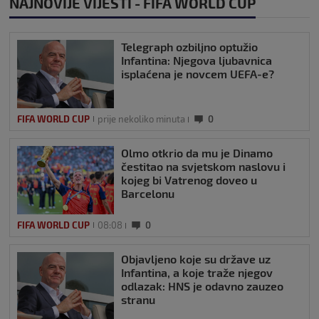
NAJNOVIJE VIJESTI - FIFA WORLD CUP
Telegraph ozbiljno optužio
Infantina: Njegova ljubavnica
isplaćena je novcem UEFA-e?
FIFA WORLD CUP
prije nekoliko minuta
0
Olmo otkrio da mu je Dinamo
čestitao na svjetskom naslovu i
kojeg bi Vatrenog doveo u
Barcelonu
FIFA WORLD CUP
08:08
0
Objavljeno koje su države uz
Infantina, a koje traže njegov
odlazak: HNS je odavno zauzeo
stranu