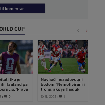
lji komentar
 WORLD CUP
itali tko je
Navijači nezadovoljni
Pred
n ili Haaland pa
bodom: 'Nemotivirani i
'Fif
poručio: 'Prava
tromi, ako je Hajduk
pa s
a, zvijer'
loš - što je onda ovo?'
pod 
6
0
10. lis 2025
1
21. sr