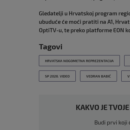
Gledatelji u Hrvatskoj program regi
ubuduće će moći pratiti na A1, Hrv
OptiTV-u, te preko platforme EON ko
Tagovi
HRVATSKA NOGOMETNA REPREZENTACIJA
SP 2026. VIDEO
VEDRAN BABIĆ
V
KAKVO JE TVOJE
Budi prvi koji