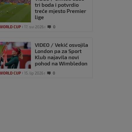
tri boda i potvrdio
treće mjesto Premier
lige
 WORLD CUP
17. svi 2026
0
VIDEO / Vekić osvojila
London pa za Sport
Klub najavila novi
pohod na Wimbledon
 WORLD CUP
15. lip 2026
0