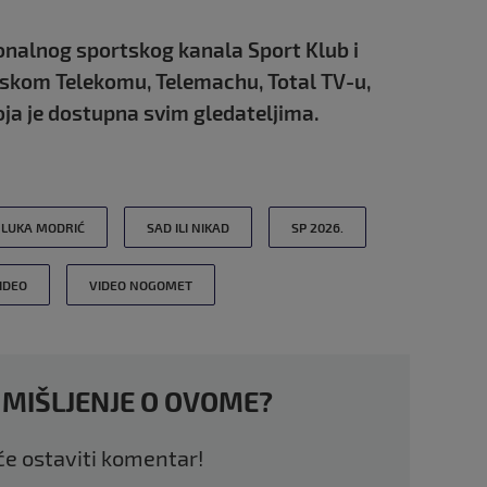
onalnog sportskog kanala Sport Klub i
atskom Telekomu, Telemachu, Total TV-u,
ja je dostupna svim gledateljima.
LUKA MODRIĆ
SAD ILI NIKAD
SP 2026.
IDEO
VIDEO NOGOMET
 MIŠLJENJE O OVOME?
 će ostaviti komentar!