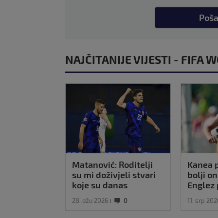
Poša
NAJČITANIJE VIJESTI - FIFA
Matanović: Roditelji
Kanea p
su mi doživjeli stvari
bolji o
koje su danas
Englez 
nezamislive, a
je mašin
28. ožu 2026
0
11. srp 202
Hrvatska mi je
oduvijek bila san