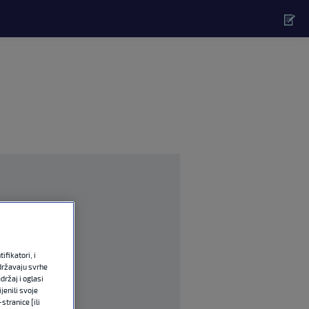
fikatori, i
državaju svrhe
držaj i oglasi
jenili svoje
stranice [ili