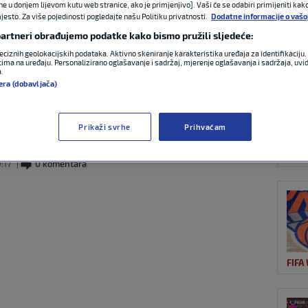
ne u donjem lijevom kutu web stranice, ako je primjenjivo]. Vaši će se odabiri primijeniti kak
esto. Za više pojedinosti pogledajte našu Politiku privatnosti.
Dodatne informacije o vašo
 partneri obrađujemo podatke kako bismo pružili sljedeće:
OST
 iz Toronta: ‘Evo
eciznih geolokacijskih podataka. Aktivno skeniranje karakteristika uređaja za identifikaciju. 
ima na uređaju. Personalizirano oglašavanje i sadržaj, mjerenje oglašavanja i sadržaja, uvidi
a.
ati protiv Modrića
era (dobavljača)
Prikaži svrhe
Prihvaćam
FIFA
:17
0 komentara
FIFA