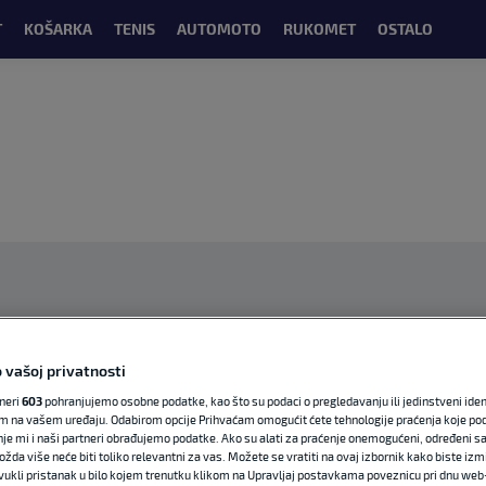
T
KOŠARKA
TENIS
AUTOMOTO
RUKOMET
OSTALO
 vašoj privatnosti
OGLAS
tneri
603
pohranjujemo osobne podatke, kao što su podaci o pregledavanju ili jedinstveni identi
m na vašem uređaju. Odabirom opcije Prihvaćam omogućit ćete tehnologije praćenja koje po
nje mi i naši partneri obrađujemo podatke. Ako su alati za praćenje onemogućeni, određeni sa
ožda više neće biti toliko relevantni za vas. Možete se vratiti na ovaj izbornik kako biste izmi
ovukli pristanak u bilo kojem trenutku klikom na Upravljaj postavkama poveznicu pri dnu web-