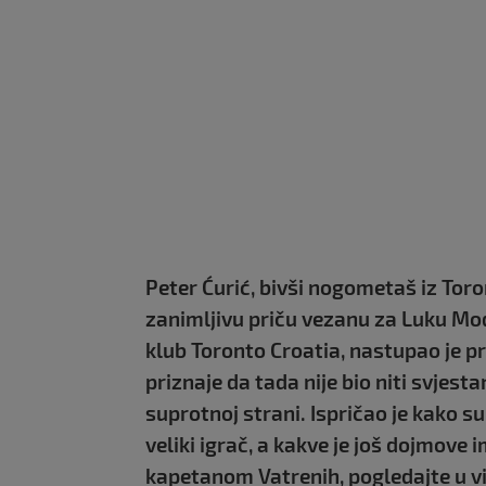
Peter Ćurić, bivši nogometaš iz Tor
zanimljivu priču vezanu za Luku Modr
klub Toronto Croatia, nastupao je pr
priznaje da tada nije bio niti svjest
suprotnoj strani. Ispričao je kako su 
veliki igrač, a kakve je još dojmov
kapetanom Vatrenih, pogledajte u v