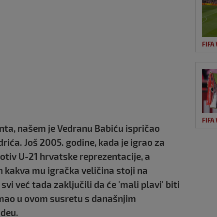
FIFA
FIFA
onta, našem je Vedranu Babiću ispričao
ića. Još 2005. godine, kada je igrao za
otiv U-21 hrvatske reprezentacije, a
an kakva mu igračka veličina stoji na
svi već tada zaključili da će 'mali plavi' biti
e imao u ovom susretu s današnjim
ideu.