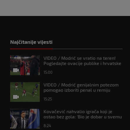
Najčitanije vijesti
VIDEO / Modrić se vratio na teren!
Pogledajte ovacije publike i hrvatske
zastave na tribinama
15:00
VIDEO / Modrić genijalnim potezom
pomogao izboriti penal u remiju
Milana i Intera
15:25
Kovačević nahvalio igrača koji je
ostao bez gola: ‘Bio je dobar u svemu
drugom’
8:24