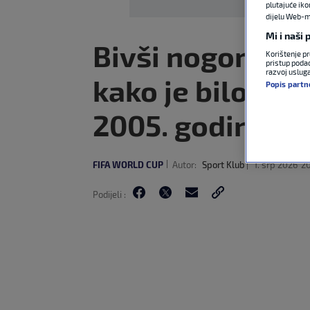
plutajuće iko
dijelu Web-mj
Mi i naši
Bivši nogometaš
Korištenje pr
pristup podac
razvoj uslug
kako je bilo igr
Popis partn
2005. godine’
FIFA WORLD CUP
Autor:
Sport Klub
1. srp 2026
20
Podijeli :