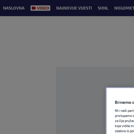
NASLOVNA
NAJNOVIJE VIJESTI
SHNL
NOGOME
Brinemo o
Mi i naši par
pristupamo i
za čije pruža
koje vidite m
odabire ili p