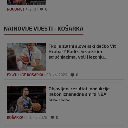
NOGOMET
12:10
0
NAJNOVIJE VIJESTI - KOŠARKA
Tko je zlatni slovenski dečko Vit
Hrabar? Radi s hrvatskim
stručnjacima, voli Hezonju…
EX-YU LIGE KOŠARKA
08. kol 2026
0
Objavljeni rezultati obdukcije
nakon iznenadne smrti NBA
košarkaša
KOŠARKA
08. kol 2026
0