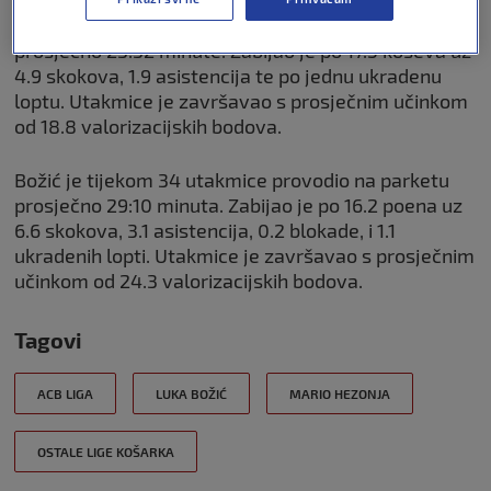
Hezonja je tijekom 28 utakmica provodio na parketu
prosječno 23:32 minute. Zabijao je po 17.5 koševa uz
4.9 skokova, 1.9 asistencija te po jednu ukradenu
loptu. Utakmice je završavao s prosječnim učinkom
od 18.8 valorizacijskih bodova.
Božić je tijekom 34 utakmice provodio na parketu
prosječno 29:10 minuta. Zabijao je po 16.2 poena uz
6.6 skokova, 3.1 asistencija, 0.2 blokade, i 1.1
ukradenih lopti. Utakmice je završavao s prosječnim
učinkom od 24.3 valorizacijskih bodova.
Tagovi
ACB LIGA
LUKA BOŽIĆ
MARIO HEZONJA
OSTALE LIGE KOŠARKA