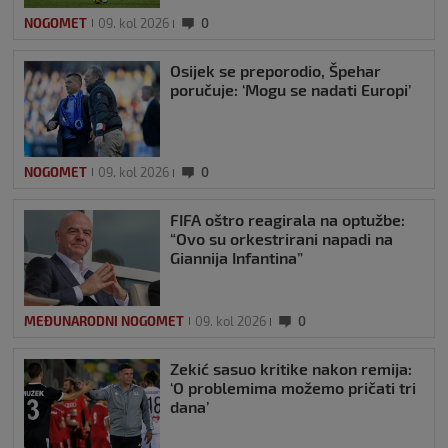
NOGOMET
09. kol 2026
0
Osijek se preporodio, Špehar
poručuje: ‘Mogu se nadati Europi’
NOGOMET
09. kol 2026
0
FIFA oštro reagirala na optužbe:
“Ovo su orkestrirani napadi na
Giannija Infantina”
MEĐUNARODNI NOGOMET
09. kol 2026
0
Zekić sasuo kritike nakon remija:
‘O problemima možemo pričati tri
dana’