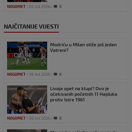
NOGOMET
09. kol 2026
0
NAJČITANIJE VIJESTI
Modriću u Milan stiže još jedan
Vatreni?
NOGOMET
09. kol 2026
0
Livaja opet na klupi? Ovo je
očekivanih početnih 11 Hajduka
protiv Istre 1961
NOGOMET
09. kol 2026
0