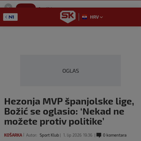
SportKlub
Instaliraj
Sport portal
HRV
GET - On the Google Play
OGLAS
Hezonja MVP španjolske lige,
Božić se oglasio: ‘Nekad ne
možete protiv politike’
KOŠARKA
Autor:
Sport Klub
1. lip 2026
19:36
0 komentara