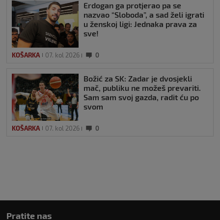
Erdogan ga protjerao pa se
nazvao “Sloboda”, a sad želi igrati
u ženskoj ligi: Jednaka prava za
sve!
KOŠARKA
07. kol 2026
0
Božić za SK: Zadar je dvosjekli
mač, publiku ne možeš prevariti.
Sam sam svoj gazda, radit ću po
svom
KOŠARKA
07. kol 2026
0
Pratite nas