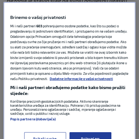
“Hezonja je stavio šlag na svoju povijesnu ligašku
sezonu osvojivši nagradu MVP. Tijekom sezone
prikazao je najbolju košarku u svojoj karijeri kako bi
Brinemo o vašoj privatnosti
postao lider Real Madrida, koji je završio na samom
Mi i naši partneri
603
pohranjujemo osobne podatke, kao što su podaci o
vrhu ljestvice”,
navedeno je u priopćenju ACB-a.
pregledavanju ili jedinstveni identifikatori, i pristupamo im na vašem uređaju.
Odabirom opcije Prihvaćam omogućit ćete tehnologije praćenja koje
podržavaju svrhe za čije pružanje mi i naši partneri obrađujemo podatke. Ako
Ovim raspletom nije zadovoljan još jedan hrvatski
su alati za praćenje onemogućeni, određeni sadržaj i oglasi koje vidite možda
košarkaš, Luka Božić. Košarkaš Granade uvršten je u
više neće biti toliko relevantni za vas. Možete se vratiti na ovaj izbornik kako
najbolju petorku prvenstva, ali nije dobio nagradu za
biste izmijenili svoje odabire ili povukli pristanak u bilo kojem trenutku klikom
na Upravljaj postavkama poveznicu pri dnu web-stranice [ili plutajuće ikone u
najboljeg igrača. Na Instagramu je iskazao svoje
donjem lijevom kutu web stranice, ako je primjenjivo]. Vaši će se odabiri
nezadovoljstvo.
primijeniti kako je opisano u dijelu Web-mjesto. Za više pojedinosti pogledajte
našu Politiku privatnosti.
Dodatne informacije o vašoj privatnosti
Mi i naši partneri obrađujemo podatke kako bismo pružili
“Jako sam razočaran izborom za MVP nagradu ACB
sljedeće:
lige. Navijači su birali mene za MVP-ja, želim
zahvaliti svakom od vas što je odvojio vrijeme i
Korištenje preciznih geolokacijskih podataka. Aktivno skeniranje
karakteristika uređaja za identifikaciju. Pohrana i/ili pristup podacima na
glasao, zaista sam zahvalan. Dao sam sve od sebe,
uređaju. Personalizirano oglašavanje i sadržaj, mjerenje oglašavanja i
sadržaja, uvidi u publiku i razvoj usluga.
ali nekad ne možete protiv politike… Trebat će mi
Popis partnera (dobavljača)
neko vrijeme u kojem ću se odvojiti od košarke, Bog
djeluje na misteriozne načine”
, napisao je.
Prikaži svrhe
Prihvaćam