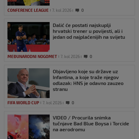
CONFERENCE LEAGUE
7. kol 2026
0
Dalić će postati najskuplji
hrvatski trener u povijesti, ali i
jedan od najplaćenijih na svijetu
MEĐUNARODNI NOGOMET
7. kol 2026
0
Objavljeno koje su države uz
Infantina, a koje traže njegov
odlazak: HNS je odavno zauzeo
stranu
FIFA WORLD CUP
7. kol 2026
0
VIDEO / Procurila snimka
tučnjave Bad Blue Boysa i Torcide
na aerodromu