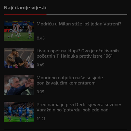
Najčitanije vijesti
Modriću u Milan stiže još jedan Vatreni?
8:46
Livaja opet na klupi? Ovo je očekivanih
početnih 11 Hajduka protiv Istre 1961
9:45
Mourinho naljutio naše susjede
ponižavajućim komentarom
9:05
Pred nama je prvi Derbi sjevera sezone:
Varaždin po ‘potvrdu’ pobjede nad
Hajdukom u Koprivnici
10:21