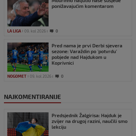
Mourinho naljutio naše susjede
ponižavajućim komentarom
LA LIGA
09. kol 2026
0
Pred nama je prvi Derbi sjevera
sezone: Varaždin po 'potvrdu'
pobjede nad Hajdukom u
Koprivnici
NOGOMET
09. kol 2026
0
NAJKOMENTIRANIJE
Predsjednik Žalgirisa: Hajduk je
zvijer na drugoj razini, naučili smo
lekciju