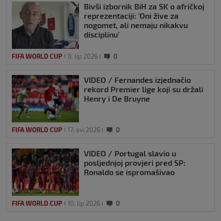
Bivši izbornik BiH za SK o afričkoj
reprezentaciji: ‘Oni žive za
nogomet, ali nemaju nikakvu
disciplinu’
FIFA WORLD CUP
8. lip 2026
0
VIDEO / Fernandes izjednačio
rekord Premier lige koji su držali
Henry i De Bruyne
FIFA WORLD CUP
17. svi 2026
0
VIDEO / Portugal slavio u
posljednjoj provjeri pred SP:
Ronaldo se ispromašivao
FIFA WORLD CUP
10. lip 2026
0