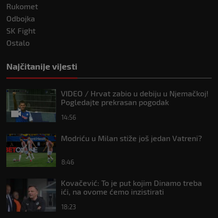
Rukomet
Odbojka
SK Fight
Ostalo
Najčitanije vijesti
VIDEO / Hrvat zabio u debiju u Njemačkoj!
Pogledajte prekrasan pogodak
14:56
Modriću u Milan stiže još jedan Vatreni?
8:46
Kovačević: To je put kojim Dinamo treba
ići, na ovome ćemo inzistirati
18:23