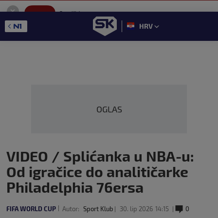
SportKlub
Instaliraj
Sport portal
HRV
GET - On the Google Play
OGLAS
VIDEO / Splićanka u NBA-u:
Od igračice do analitičarke
Philadelphia 76ersa
FIFA WORLD CUP
Autor:
Sport Klub
30. lip 2026
14:15
0