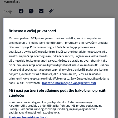
komentara
Podijeli :
Brinemo o vašoj privatnosti
Mi i naši partneri
603
pohranjujemo osobne podatke, kao što su podaci o
pregledavanju ili jedinstveni identifikatori, i pristupamo im na vašem uređaju.
Odabirom opcije Prihvaćam omogućit ćete tehnologije praćenja koje
podržavaju svrhe za čije pružanje mi i naši partneri obrađujemo podatke. Ako
su alati za praćenje onemogućeni, određeni sadržaj i oglasi koje vidite možda
više neće biti toliko relevantni za vas. Možete se vratiti na ovaj izbornik kako
biste izmijenili svoje odabire ili povukli pristanak u bilo kojem trenutku klikom
na Upravljaj postavkama poveznicu pri dnu web-stranice [ili plutajuće ikone u
donjem lijevom kutu web stranice, ako je primjenjivo]. Vaši će se odabiri
Naš reporter Vedran Babić u Philadelphiji je
primijeniti kako je opisano u dijelu Web-mjesto. Za više pojedinosti pogledajte
našu Politiku privatnosti.
Dodatne informacije o vašoj privatnosti
razgovarao sa Splićankom Ivanom Šerić, koja iza
sebe ima zanimljivu sportsku i profesionalnu
Mi i naši partneri obrađujemo podatke kako bismo pružili
sljedeće:
priču. Košarkaški put započela je u Splitu,
nastavila u Požegi, a potom se preselila u
Korištenje preciznih geolokacijskih podataka. Aktivno skeniranje
karakteristika uređaja za identifikaciju. Pohrana i/ili pristup podacima na
Sjedinjene Američke Države. Ondje je pet godina
uređaju. Personalizirano oglašavanje i sadržaj, mjerenje oglašavanja i
sadržaja, uvidi u publiku i razvoj usluga.
radila kao sportska analitičarka u NBA klubu
Popis partnera (dobavljača)