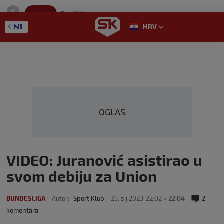
SportKlub
Instaliraj
Sport portal
HRV
GET - On the Google Play
OGLAS
VIDEO: Juranović asistirao u
svom debiju za Union
BUNDESLIGA
Autor:
Sport Klub
25. sij 2023
22:02 >
22:04
2
komentara