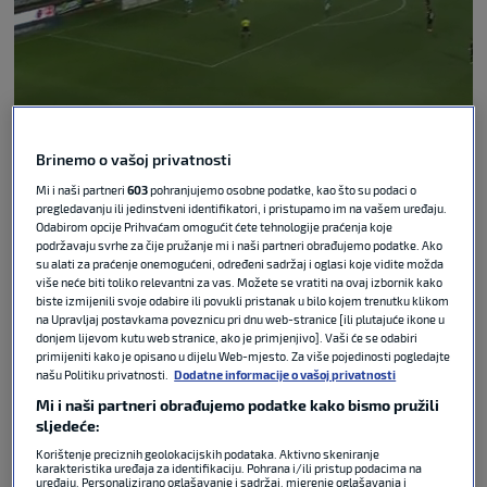
Brinemo o vašoj privatnosti
Video Player
Mi i naši partneri
603
pohranjujemo osobne podatke, kao što su podaci o
is loading.
pregledavanju ili jedinstveni identifikatori, i pristupamo im na vašem uređaju.
Play Video
Odabirom opcije Prihvaćam omogućit ćete tehnologije praćenja koje
podržavaju svrhe za čije pružanje mi i naši partneri obrađujemo podatke. Ako
Pause
su alati za praćenje onemogućeni, određeni sadržaj i oglasi koje vidite možda
Unmute
više neće biti toliko relevantni za vas. Možete se vratiti na ovaj izbornik kako
biste izmijenili svoje odabire ili povukli pristanak u bilo kojem trenutku klikom
Current
na Upravljaj postavkama poveznicu pri dnu web-stranice [ili plutajuće ikone u
Time
0:07
donjem lijevom kutu web stranice, ako je primjenjivo]. Vaši će se odabiri
/
primijeniti kako je opisano u dijelu Web-mjesto. Za više pojedinosti pogledajte
našu Politiku privatnosti.
Dodatne informacije o vašoj privatnosti
Duration
0:52
Mi i naši partneri obrađujemo podatke kako bismo pružili
Loaded
:
sljedeće:
90.25%
Korištenje preciznih geolokacijskih podataka. Aktivno skeniranje
Stream
karakteristika uređaja za identifikaciju. Pohrana i/ili pristup podacima na
uređaju. Personalizirano oglašavanje i sadržaj, mjerenje oglašavanja i
Type
LIVE