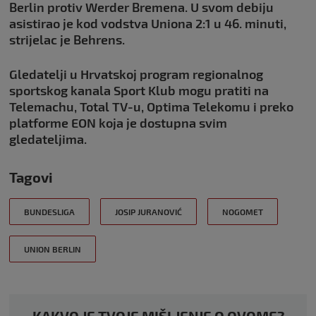
Berlin protiv Werder Bremena. U svom debiju
asistirao je kod vodstva Uniona 2:1 u 46. minuti,
strijelac je Behrens.
Gledatelji u Hrvatskoj program regionalnog
sportskog kanala Sport Klub mogu pratiti na
Telemachu, Total TV-u, Optima Telekomu i preko
platforme EON koja je dostupna svim
gledateljima.
Tagovi
BUNDESLIGA
JOSIP JURANOVIĆ
NOGOMET
UNION BERLIN