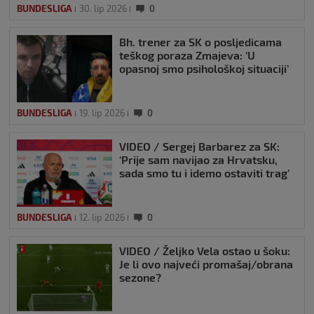
BUNDESLIGA
30. lip 2026
0
Bh. trener za SK o posljedicama
teškog poraza Zmajeva: ‘U
opasnoj smo psihološkoj situaciji’
BUNDESLIGA
19. lip 2026
0
VIDEO / Sergej Barbarez za SK:
‘Prije sam navijao za Hrvatsku,
sada smo tu i idemo ostaviti trag’
BUNDESLIGA
12. lip 2026
0
VIDEO / Željko Vela ostao u šoku:
Je li ovo najveći promašaj/obrana
sezone?