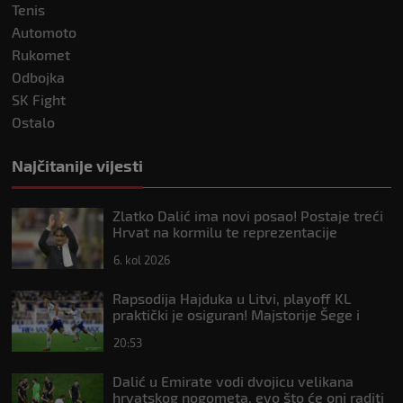
Tenis
Automoto
Rukomet
Odbojka
SK Fight
Ostalo
Najčitanije vijesti
Zlatko Dalić ima novi posao! Postaje treći
Hrvat na kormilu te reprezentacije
6. kol 2026
Rapsodija Hajduka u Litvi, playoff KL
praktički je osiguran! Majstorije Šege i
Pajazitija
20:53
Dalić u Emirate vodi dvojicu velikana
hrvatskog nogometa, evo što će oni raditi