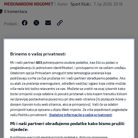
MEĐUNARODNI NOGOMET
Autor:
Sport Klub
7. lip 2026
20:16
0 komentara
Podijeli :
Brinemo o vašoj privatnosti
Mi i naši partneri
603
pohranjujemo osobne podatke, kao što su podaci o
pregledavanju ili jedinstveni identifikatori, i pristupamo im na vašem uređaju.
Odabirom opcije Prihvaćam omogućit ćete tehnologije praćenja koje
podržavaju svrhe za čije pružanje mi i naši partneri obrađujemo podatke. Ako
su alati za praćenje onemogućeni, određeni sadržaj i oglasi koje vidite možda
više neće biti toliko relevantni za vas. Možete se vratiti na ovaj izbornik kako
biste izmijenili svoje odabire ili povukli pristanak u bilo kojem trenutku klikom
na Upravljaj postavkama poveznicu pri dnu web-stranice [ili plutajuće ikone u
U prijateljskoj utakmici Danske i Ukrajine u
donjem lijevom kutu web stranice, ako je primjenjivo]. Vaši će se odabiri
Odenseu ponovno smo gledali ružne scene vezane
primijeniti kako je opisano u dijelu Web-mjesto. Za više pojedinosti pogledajte
uz Christiana Eriksena. Naime, danski veznjak se
našu Politiku privatnosti.
Dodatne informacije o vašoj privatnosti
prije pet godina srušio na travnjaku u utakmici
Mi i naši partneri obrađujemo podatke kako bismo pružili
Europskog prvenstva protiv Finske te je neko
sljedeće:
vrijeme bio i klinički mrtav. Iako se pričalo o
Korištenje preciznih geolokacijskih podataka. Aktivno skeniranje