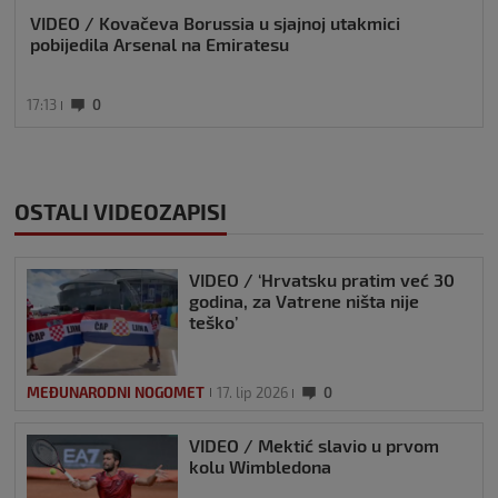
VIDEO / Kovačeva Borussia u sjajnoj utakmici
pobijedila Arsenal na Emiratesu
17:13
0
OSTALI VIDEOZAPISI
VIDEO / ‘Hrvatsku pratim već 30
godina, za Vatrene ništa nije
teško’
MEĐUNARODNI NOGOMET
17. lip 2026
0
VIDEO / Mektić slavio u prvom
kolu Wimbledona