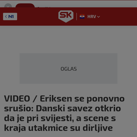
SportKlub
Instaliraj
Sport portal
HRV
GET - On the Google Play
OGLAS
VIDEO / Eriksen se ponovno
srušio: Danski savez otkrio
da je pri svijesti, a scene s
kraja utakmice su dirljive