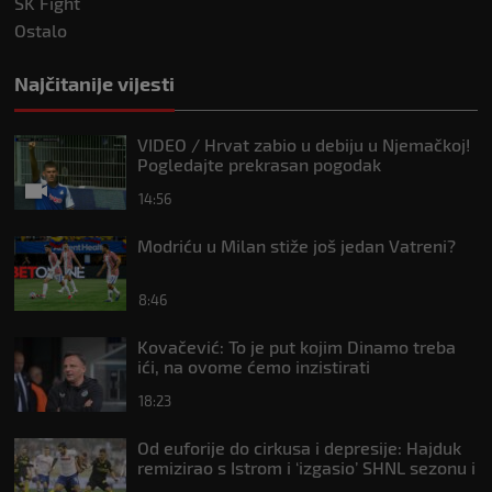
SK Fight
Ostalo
Najčitanije vijesti
VIDEO / Hrvat zabio u debiju u Njemačkoj!
Pogledajte prekrasan pogodak
14:56
Modriću u Milan stiže još jedan Vatreni?
8:46
Kovačević: To je put kojim Dinamo treba
ići, na ovome ćemo inzistirati
18:23
Od euforije do cirkusa i depresije: Hajduk
remizirao s Istrom i ‘izgasio’ SHNL sezonu i
prije ‘Gospe’