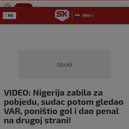
SportKlub
Instaliraj
Sport portal
HRV
GET - On the Google Play
OGLAS
VIDEO: Nigerija zabila za
pobjedu, sudac potom gledao
VAR, poništio gol i dao penal
na drugoj strani!