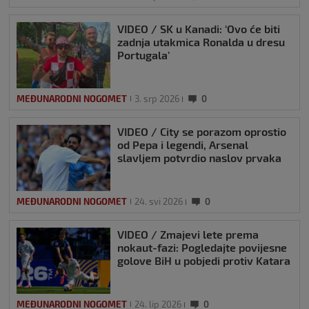
VIDEO / SK u Kanadi: ‘Ovo će biti
zadnja utakmica Ronalda u dresu
Portugala’
MEĐUNARODNI NOGOMET
3. srp 2026
0
VIDEO / City se porazom oprostio
od Pepa i legendi, Arsenal
slavljem potvrdio naslov prvaka
MEĐUNARODNI NOGOMET
24. svi 2026
0
VIDEO / Zmajevi lete prema
nokaut-fazi: Pogledajte povijesne
golove BiH u pobjedi protiv Katara
MEĐUNARODNI NOGOMET
24. lip 2026
0