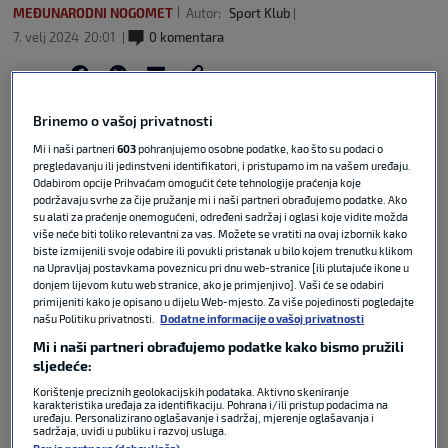
MEĐUNARODNI NOGOMET
Autor:
Sport Klub
7. velj 2024
20:01
0 komentara
Podijeli :
Brinemo o vašoj privatnosti
Mi i naši partneri
603
pohranjujemo osobne podatke, kao što su podaci o
pregledavanju ili jedinstveni identifikatori, i pristupamo im na vašem uređaju.
Odabirom opcije Prihvaćam omogućit ćete tehnologije praćenja koje
podržavaju svrhe za čije pružanje mi i naši partneri obrađujemo podatke. Ako
su alati za praćenje onemogućeni, određeni sadržaj i oglasi koje vidite možda
više neće biti toliko relevantni za vas. Možete se vratiti na ovaj izbornik kako
biste izmijenili svoje odabire ili povukli pristanak u bilo kojem trenutku klikom
na Upravljaj postavkama poveznicu pri dnu web-stranice [ili plutajuće ikone u
donjem lijevom kutu web stranice, ako je primjenjivo]. Vaši će se odabiri
primijeniti kako je opisano u dijelu Web-mjesto. Za više pojedinosti pogledajte
našu Politiku privatnosti.
Dodatne informacije o vašoj privatnosti
Čudesna i nevjerojatna situacija na AFCON-u.
Mi i naši partneri obrađujemo podatke kako bismo pružili
Nigerijci su u završnici susreta zabili gol za 2:0,
sljedeće:
odnosno pobjedu te je krenulo slavlje. Ipak, suca
Korištenje preciznih geolokacijskih podataka. Aktivno skeniranje
je zvala VAR soba jer je akcija započela u
karakteristika uređaja za identifikaciju. Pohrana i/ili pristup podacima na
kaznenom prostoru Nigerije. Sudac je situaciju
uređaju. Personalizirano oglašavanje i sadržaj, mjerenje oglašavanja i
sadržaja, uvidi u publiku i razvoj usluga.
gledao, poništio gol Nigerijaca te onda na šok sviju