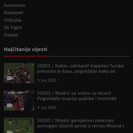
Automoto
Rukomet
Odbojka
SK Fight
Ostalo
Najčitanije vijesti
VIDEO / Kakav zafrkant! Kapetan Turske
presadio je kosu, pogledajte kako se
Modrić našalio s njim
5. kol 2026
VIDEO / Modrić se vratio na teren!
Pogledajte ovacije publike i hrvatske
zastave na tribinama
5. kol 2026
VIDEO / Modrić genijalnim potezom
pomogao izboriti penal u remiju Milana i
Intera