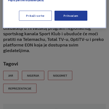
Popis partnera (dobavljača)
prisutnih dao kazneni udarac Južnoafrikancima.
JAR je iskoristio penal te zabio za veliko slavlje i
produžetke!
Prikaži svrhe
Prihvaćam
Gledatelji u Hrvatskoj program regionalnog
sportskog kanala Sport Klub i ubuduće će moći
pratiti na Telemachu, Total TV-u, OptiTV-u i preko
platforme EON koja je dostupna svim
gledateljima.
Tagovi
JAR
NIGERIJA
NOGOMET
REPREZENTACIJE