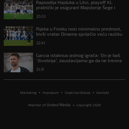
Rapsodija Hajduka u Litvi, playoff KL
praktički je osiguran! Majstorije Šege i
Pajazitija
20:53
Rijeka u Finsku nosi minimalnu prednost,
bivši vratar Dinama spriječio veću razliku
22:41
Garcia istaknuo jednog igrača: ‘On je baš
“životinja”, zaustavljamo ga da ne trenira
tako’
21:31
Marketing
Impresum
Uvjeti korištenja
Kontakt
United Media
Member of
Copyright 2026