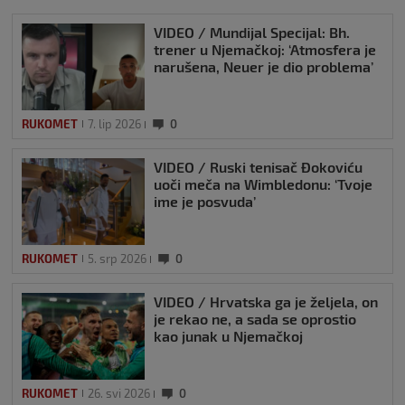
VIDEO / Mundijal Specijal: Bh.
trener u Njemačkoj: ‘Atmosfera je
narušena, Neuer je dio problema’
RUKOMET
7. lip 2026
0
VIDEO / Ruski tenisač Đokoviću
uoči meča na Wimbledonu: ‘Tvoje
ime je posvuda’
RUKOMET
5. srp 2026
0
VIDEO / Hrvatska ga je željela, on
je rekao ne, a sada se oprostio
kao junak u Njemačkoj
RUKOMET
26. svi 2026
0