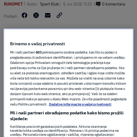
RUKOMET
Autor:
Sport Klub
9. svi 2026
11:53
0 komentara
Podijeli :
Brinemo o vašoj privatnosti
Mi i naši partneri
603
pohranjujemo osobne podatke, kao što su podaci o
pregledavanju ili jedinstveni identifikatori, i pristupamo im na vašem uređaju.
Odabirom opcije Prihvaćam omogućit ćete tehnologije praćenja koje
podržavaju svrhe za čije pružanje mi i naši partneri obrađujemo podatke. Ako
su alati za praćenje onemogućeni, određeni sadržaj i oglasi koje vidite možda
više neće biti toliko relevantni za vas. Možete se vratiti na ovaj izbornik kako
biste izmijenili svoje odabire ili povukli pristanak u bilo kojem trenutku klikom
na Upravljaj postavkama poveznicu pri dnu web-stranice [ili plutajuće ikone u
Proslavljena hrvatska rukometašica i osvajačica
donjem lijevom kutu web stranice, ako je primjenjivo]. Vaši će se odabiri
primijeniti kako je opisano u dijelu Web-mjesto. Za više pojedinosti pogledajte
europske bronce 29-godišnja Larissa Marković (ex
našu Politiku privatnosti.
Dodatne informacije o vašoj privatnosti
Kalaus) ovog je travnja iznenadila javnost
Mi i naši partneri obrađujemo podatke kako bismo pružili
odlukom o kraju karijere. Samo za Sport Klub javila
sljedeće:
se iz mađarske Kišvarde i otkrila što stoji iza te
Korištenje preciznih geolokacijskih podataka. Aktivno skeniranje
odluke, koje su joj najdraže rukometne uspomene
karakteristika uređaja za identifikaciju. Pohrana i/ili pristup podacima na
uređaju. Personalizirano oglašavanje i sadržaj, mjerenje oglašavanja i
te što planira u budućnosti.