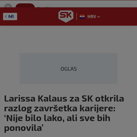
SportKlub
Instaliraj
Sport portal
HRV
GET - On the Google Play
OGLAS
Larissa Kalaus za SK otkrila
razlog završetka karijere:
‘Nije bilo lako, ali sve bih
ponovila’