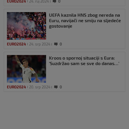
EURO2024
24. ruj 2024
0
UEFA kaznila HNS zbog nereda na
Euru, navijači ne smiju na sljedeće
gostovanje
EURO2024
24. srp 2024
0
Kroos o spornoj situaciji s Eura:
‘Suzdržao sam se sve do danas…’
EURO2024
20. srp 2024
0