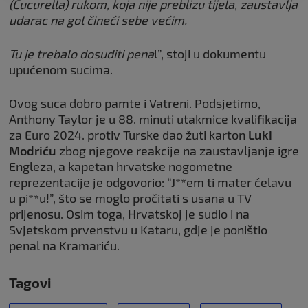
(Cucurella) rukom, koja nije preblizu tijela, zaustavlja
udarac na gol čineći sebe većim.
Tu je trebalo dosuditi pena
l”, stoji u dokumentu
upućenom sucima.
Ovog suca dobro pamte i Vatreni. Podsjetimo,
Anthony Taylor je u 88. minuti utakmice kvalifikacija
za Euro 2024. protiv Turske dao žuti karton
Luki
Modriću
zbog njegove reakcije na zaustavljanje igre
Engleza, a kapetan hrvatske nogometne
reprezentacije je odgovorio: “J**em ti mater ćelavu
u pi**u!”, što se moglo pročitati s usana u TV
prijenosu. Osim toga, Hrvatskoj je sudio i na
Svjetskom prvenstvu u Kataru, gdje je poništio
penal na Kramariću.
Tagovi