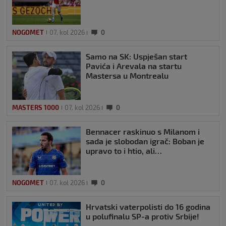
NOGOMET
07. kol 2026
0
Samo na SK: Uspješan start
Pavića i Arevala na startu
Mastersa u Montrealu
MASTERS 1000
07. kol 2026
0
Bennacer raskinuo s Milanom i
sada je slobodan igrač: Boban je
upravo to i htio, ali…
NOGOMET
07. kol 2026
0
Hrvatski vaterpolisti do 16 godina
u polufinalu SP-a protiv Srbije!