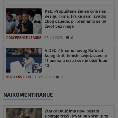
Kek: Propuštene šanse čine nas
nesigurnima. Fruka sam izvadio
zbog ozljede, pripremamo se na
život bez njega
CONFERENCE LEAGUE
07. kol 2026
0
VIDEO / Imamo novog Rafu od
kojeg drhti teniski svijet, uzeo je
11 poena u nizu i sve je bliži Topu
10
MASTERS 1000
07. kol 2026
0
NAJKOMENTIRANIJE
Zlatko Dalić ima novi posao!
Postaje treći Hrvat na kormilu te