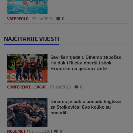
VATERPOLO
07. kol 2026
0
NAJČITANIJE VIJESTI
Savršen tjedan: Dinamo započeo,
Hajduk i Rijeka dovršili skok
Hrvatske na ljestvici Uefe
CONFERENCE LEAGUE
07. kol 2026
0
Dinamo je odbio ponudu Engleza
za Stojkovića! Evo koliko su
ponudili
NOGOMET
02. kol 2026
0