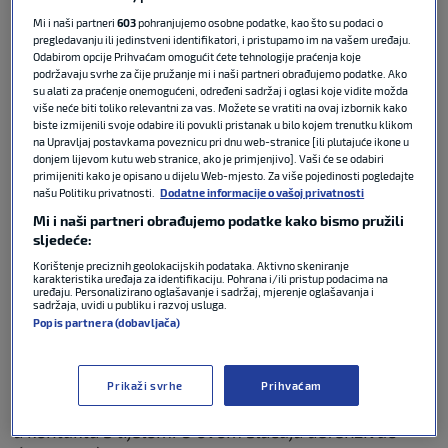
domaćina Njemačke i Španjolske.
Mi i naši partneri
603
pohranjujemo osobne podatke, kao što su podaci o
pregledavanju ili jedinstveni identifikatori, i pristupamo im na vašem uređaju.
Španjolska
je kasnije stigla do naslova, a sudačka
Odabirom opcije Prihvaćam omogućit ćete tehnologije praćenja koje
podržavaju svrhe za čije pružanje mi i naši partneri obrađujemo podatke. Ako
komisija je ocijenila da je u četvrtfinalu sudac
su alati za praćenje onemogućeni, određeni sadržaj i oglasi koje vidite možda
Anthony Taylor
u produžetku dvoboja kod rezultata
više neće biti toliko relevantni za vas. Možete se vratiti na ovaj izbornik kako
1:1 trebao dosuditi kazneni udarac za Njemačku zbog
biste izmijenili svoje odabire ili povukli pristanak u bilo kojem trenutku klikom
na Upravljaj postavkama poveznicu pri dnu web-stranice [ili plutajuće ikone u
igranja rukom
španjolskog braniča Marca Cucurelle
donjem lijevom kutu web stranice, ako je primjenjivo]. Vaši će se odabiri
nakon udarca Jamala Musiale.
primijeniti kako je opisano u dijelu Web-mjesto. Za više pojedinosti pogledajte
našu Politiku privatnosti.
Dodatne informacije o vašoj privatnosti
Taylor je tada samo odmahnuo rukom i dao znak da
Mi i naši partneri obrađujemo podatke kako bismo pružili
sljedeće:
se utakmica nastavlja, a nisu reagirali ni suci u VAR
sobi. Zbog ove je situacije UEFA promijenila pravilo o
Korištenje preciznih geolokacijskih podataka. Aktivno skeniranje
karakteristika uređaja za identifikaciju. Pohrana i/ili pristup podacima na
igranju rukom:
uređaju. Personalizirano oglašavanje i sadržaj, mjerenje oglašavanja i
sadržaja, uvidi u publiku i razvoj usluga.
Popis partnera (dobavljača)
“
Prema najnovijim smjernicama UEFA-e, kontakt
ruke i lopte koji zaustavlja udarac na gol treba
strože kazniti i u većini slučajeva dosuditi kaznu,
Prikaži svrhe
Prihvaćam
osim ako je ruka obrambenog igrača preblizu tijelu ili
u kontaktu s tijelom. U ovom slučaju defenzivac