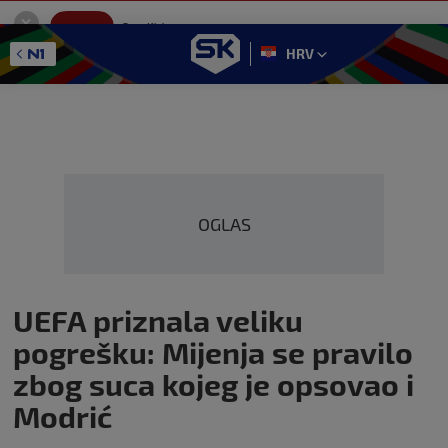
SportKlub
Instaliraj
Sport portal
HRV
GET - On the Google Play
OGLAS
UEFA priznala veliku
pogrešku: Mijenja se pravilo
zbog suca kojeg je opsovao i
Modrić