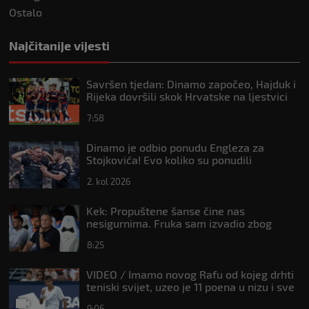
Ostalo
Najčitanije vijesti
Savršen tjedan: Dinamo započeo, Hajduk i
Rijeka dovršili skok Hrvatske na ljestvici
Uefe
7:58
Dinamo je odbio ponudu Engleza za
Stojkovića! Evo koliko su ponudili
2. kol 2026
Kek: Propuštene šanse čine nas
nesigurnima. Fruka sam izvadio zbog
ozljede, pripremamo se na život bez njega
8:25
VIDEO / Imamo novog Rafu od kojeg drhti
teniski svijet, uzeo je 11 poena u nizu i sve
je bliži Topu 10
9:06