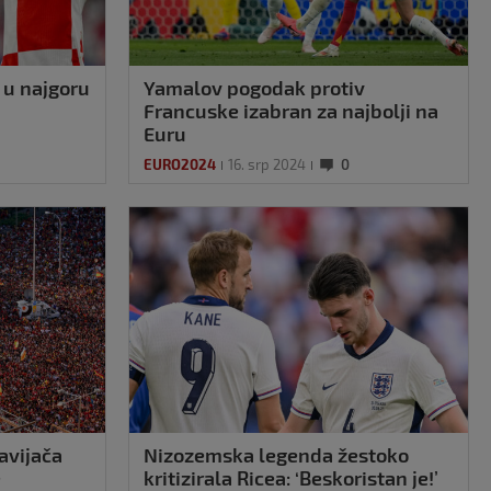
 u najgoru
Yamalov pogodak protiv
Francuske izabran za najbolji na
Euru
EURO2024
16. srp 2024
0
avijača
Nizozemska legenda žestoko
e
kritizirala Ricea: ‘Beskoristan je!’