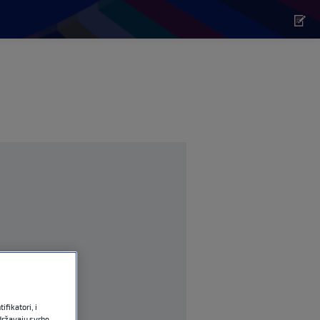
fikatori, i
državaju svrhe