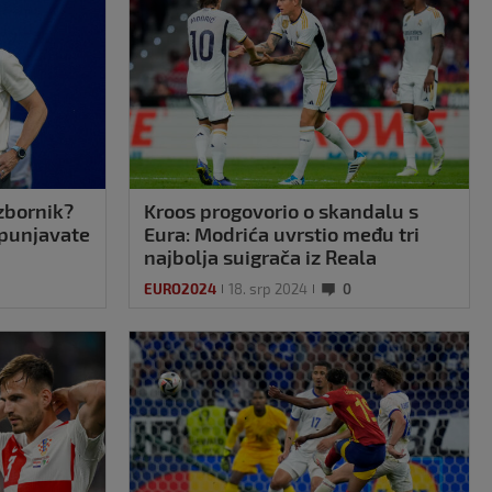
izbornik?
Kroos progovorio o skandalu s
spunjavate
Eura: Modrića uvrstio među tri
najbolja suigrača iz Reala
EURO2024
18. srp 2024
0