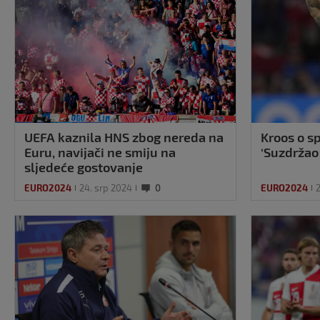
UEFA kaznila HNS zbog nereda na
Kroos o sp
Euru, navijači ne smiju na
‘Suzdržao
sljedeće gostovanje
EURO2024
24. srp 2024
0
EURO2024