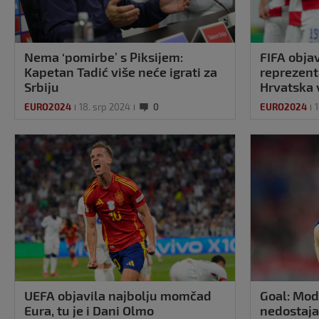
Nema ‘pomirbe’ s Piksijem:
FIFA objav
Kapetan Tadić više neće igrati za
reprezent
Srbiju
Hrvatska v
EURO2024
18. srp 2024
0
EURO2024
1
UEFA objavila najbolju momčad
Goal: Mod
Eura, tu je i Dani Olmo
nedostaj