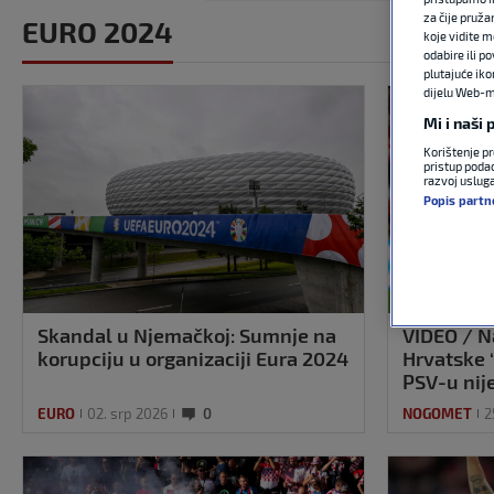
za čije pruža
EURO 2024
koje vidite m
odabire ili p
plutajuće iko
dijelu Web-mj
Mi i naši
Korištenje pr
pristup podac
razvoj uslug
Popis partn
Skandal u Njemačkoj: Sumnje na
VIDEO / N
korupciju u organizaciji Eura 2024
Hrvatske ‘
PSV-u nije
EURO
02. srp 2026
0
NOGOMET
2