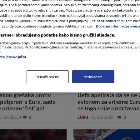
nje mi i naši partneri obrađujemo podatke. Ako su alati za praćenje onemogućeni, određeni sa
ožda više neće biti toliko relevantni za vas. Možete se vratiti na ovaj izbornik kako biste izmi
ovukli pristanak u bilo kojem trenutku klikom na Upravljaj postavkama poveznicu pri dnu web-
ne u donjem lijevom kutu web stranice, ako je primjenjivo]. Vaši će se odabiri primijeniti kak
esto. Za više pojedinosti pogledajte našu Politiku privatnosti.
Dodatne informacije o vašo
 partneri obrađujemo podatke kako bismo pružili sljedeće:
eciznih geolokacijskih podataka. Aktivno skeniranje karakteristika uređaja za identifikaciju. 
ima na uređaju. Personalizirano oglašavanje i sadržaj, mjerenje oglašavanja i sadržaja, uvidi
a.
era (dobavljača)
Prikaži svrhe
Prihvaćam
akon grešaka protiv
Uefa apelirala da se ne l
potjeran’ s Eura, sada
avionom za vrijeme Eura
 priznao ‘čist’ gol
se toga i nije pridržavao
5. tra 2025
0
EURO
13. stu 2024
0