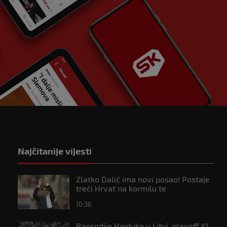
Najčitanije vijesti
Zlatko Dalić ima novi posao! Postaje
treći Hrvat na kormilu te
reprezentacije
10:36
Rapsodija Hajduka u Litvi, playoff KL