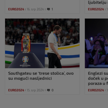
ljubitelj
EURO2024
16. srp 2024
1
EURO2024
1
Southgateu se ‘trese stolica’, ovo
Englezi su
su mogući nasljednici
doček u p
poraza u f
– ništa
EURO2024
15. srp 2024
0
EURO2024
1