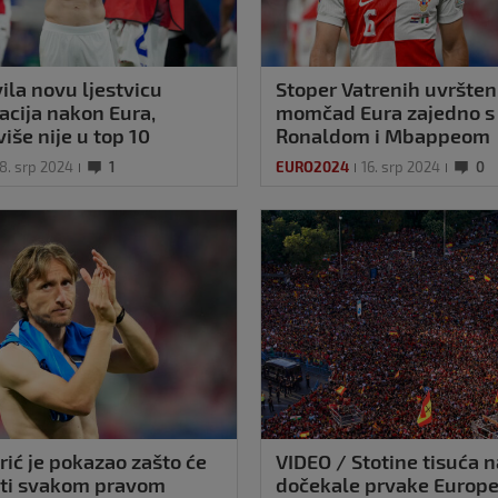
ila novu ljestvicu
Stoper Vatrenih uvršten
acija nakon Eura,
momčad Eura zajedno s
iše nije u top 10
Ronaldom i Mbappeom
8. srp 2024
1
EURO2024
16. srp 2024
0
rić je pokazao zašto će
VIDEO / Stotine tisuća n
ati svakom pravom
dočekale prvake Europ