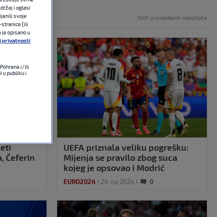
držaj i oglasi
jenili svoje
1041 pronađenih rezultata
stranice [ili
o je opisano u
j privatnosti
Pohrana i/ili
 u publiku i
eti
UEFA priznala veliku pogrešku:
, Čeferin
Mijenja se pravilo zbog suca
kojeg je opsovao i Modrić
EURO2024
24. ruj 2024
0