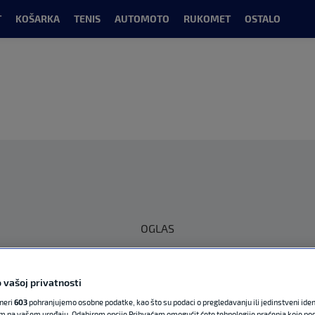
T
KOŠARKA
TENIS
AUTOMOTO
RUKOMET
OSTALO
OGLAS
 vašoj privatnosti
tneri
603
pohranjujemo osobne podatke, kao što su podaci o pregledavanju ili jedinstveni identi
m na vašem uređaju. Odabirom opcije Prihvaćam omogućit ćete tehnologije praćenja koje po