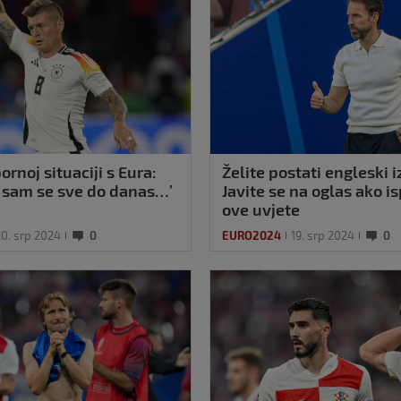
ornoj situaciji s Eura:
Želite postati engleski 
 sam se sve do danas…’
Javite se na oglas ako i
ove uvjete
20. srp 2024
0
EURO2024
19. srp 2024
0