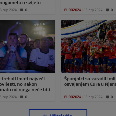
u nogometa u svijetu
6. srp 2024
0
EURO2024
15. srp 2024
0
 trebali imati najveći
Španjolci su zaradili mi
ovijesti, no nakon
osvajanjem Eura u Njem
inalu od njega neće biti
5. srp 2024
0
EURO2024
15. srp 2024
0