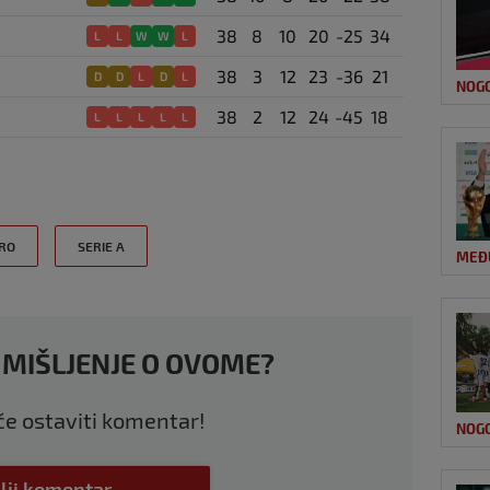
38
8
10
20
-25
34
L
L
W
W
L
38
3
12
23
-36
21
D
D
L
D
L
NOG
38
2
12
24
-45
18
L
L
L
L
L
RO
SERIE A
MEĐ
 MIŠLJENJE O OVOME?
 će ostaviti komentar!
NOG
lji komentar