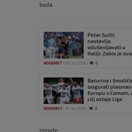
boda.
Petar Sučić
nastavlja
oduševljavati u
Italiji: Zabio je svo
drugi gol u ligi
NOGOMET
09. svi 2026
0
Baturina i Smoliči
osigurali plasman
Europu s Comom, a
cilj ostaje Liga
prvaka
NOGOMET
10. svi 2026
0
minute.