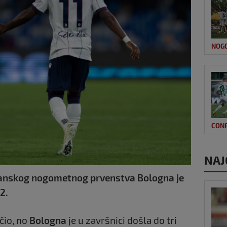
NOG
CON
NAJ
ijanskog nogometnog prvenstva Bologna je
2.
čio, no
Bologna
je u završnici došla do tri