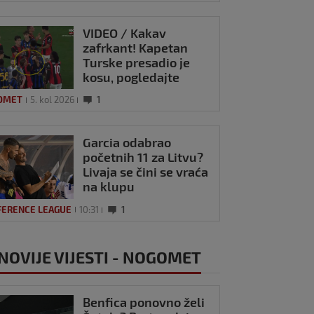
VIDEO / Kakav
zafrkant! Kapetan
Turske presadio je
kosu, pogledajte
kako se Modrić
OMET
5. kol 2026
1
našalio s njim
Garcia odabrao
početnih 11 za Litvu?
Livaja se čini se vraća
na klupu
FERENCE LEAGUE
10:31
1
NOVIJE VIJESTI - NOGOMET
Benfica ponovno želi