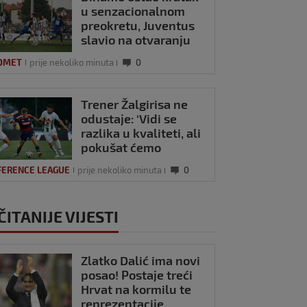
u senzacionalnom
preokretu, Juventus
slavio na otvaranju
Ramljakova turnira
OMET
prije nekoliko minuta
0
Trener Žalgirisa ne
odustaje: ‘Vidi se
razlika u kvaliteti, ali
pokušat ćemo
iznenaditi na
FERENCE LEAGUE
prije nekoliko minuta
0
Poljudu’
ČITANIJE VIJESTI
Zlatko Dalić ima novi
posao! Postaje treći
Hrvat na kormilu te
reprezentacije