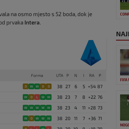
la na osmo mjesto s 52 boda, dok je
CON
 od prvaka
Intera
.
NAJ
Forma
UTA
P
N
I
RA
P
FIFA
38
27
6
5
+54
87
D
W
W
D
D
38
23
7
8
+22
76
W
D
L
W
W
38
23
4
11
+28
73
W
W
W
W
W
38
20
11
7
+36
71
W
D
W
W
W
NOG
38
20
10
8
+18
70
D
L
L
W
L