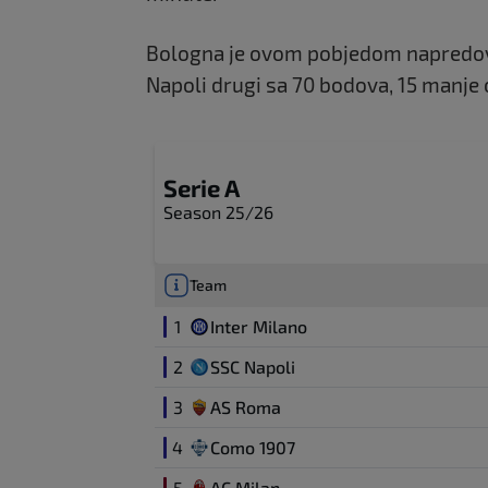
Bologna je ovom pobjedom napredova
Napoli drugi sa 70 bodova, 15 manje
Serie A
Season 25/26
Team
1
Inter Milano
2
SSC Napoli
3
AS Roma
4
Como 1907
5
AC Milan