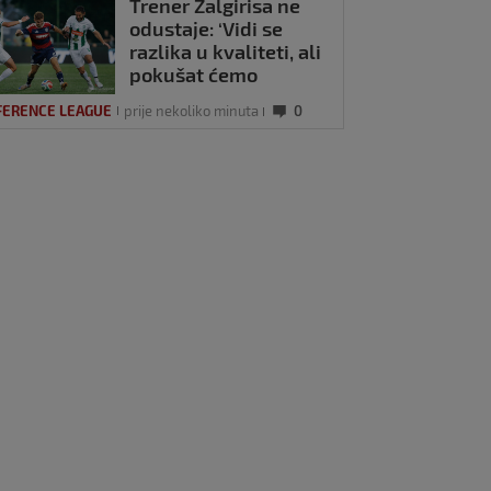
Trener Žalgirisa ne
odustaje: ‘Vidi se
razlika u kvaliteti, ali
pokušat ćemo
iznenaditi na
FERENCE LEAGUE
prije nekoliko minuta
0
Poljudu’
ka u Finsku nosi
imalnu prednost,
i vratar Dinama
ječio veću razliku
0