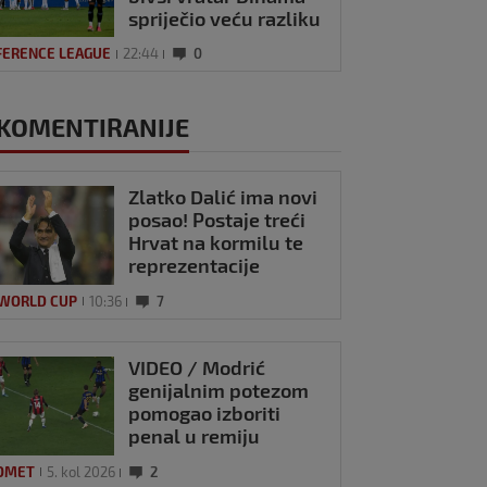
spriječio veću razliku
FERENCE LEAGUE
22:44
0
KOMENTIRANIJE
Zlatko Dalić ima novi
posao! Postaje treći
Hrvat na kormilu te
reprezentacije
 WORLD CUP
10:36
7
VIDEO / Modrić
genijalnim potezom
pomogao izboriti
penal u remiju
Milana i Intera
OMET
5. kol 2026
2