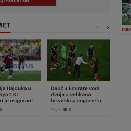
MET
CON
ja Hajduka u
Dalić u Emirate vodi
Rije
layoff KL
dvojicu velikana
min
ki je osiguran!
hrvatskog nogometa,
bivš
ije Šege i
evo što će oni raditi
spri
0
15:49
0
22:44
ja