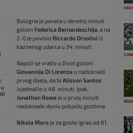
FIFA
Bologna je povela u devetoj minuti
golom
Federica Bernardeschija
, a na
2-0 je povisio
Riccardo Orsolini
iz
kaznenog udarca u 34. minuti.
j
CON
Napoli se vratio u život golom
Giovannija Di Lorenza
u nadoknadi
prvog dijela, da bi
Alisson Santos
ć
 u
izjednačio u 48. minuti. Ipak,
li
Jonathan Rowe
je u prvoj minuti
NOG
nadoknade donio pobjedu gostima
Nikola Moro
je za goste igrao od 81.