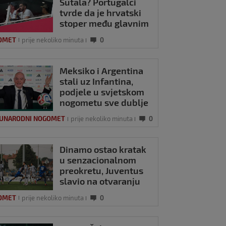
Šutala? Portugalci
tvrde da je hrvatski
stoper među glavnim
željama
OMET
prije nekoliko minuta
0
Meksiko i Argentina
stali uz Infantina,
podjele u svjetskom
nogometu sve dublje
UNARODNI NOGOMET
prije nekoliko minuta
0
Dinamo ostao kratak
u senzacionalnom
preokretu, Juventus
slavio na otvaranju
Ramljakova turnira
OMET
prije nekoliko minuta
0