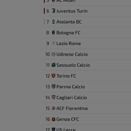
6
Juventus Turin
7
Atalanta BC
8
Bologna FC
9
Lazio Rome
10
Udinese Calcio
11
Sassuolo Calcio
12
Torino FC
13
Parma Calcio
14
Cagliari Calcio
15
ACF Fiorentina
16
Genoa CFC
17
US Lecce