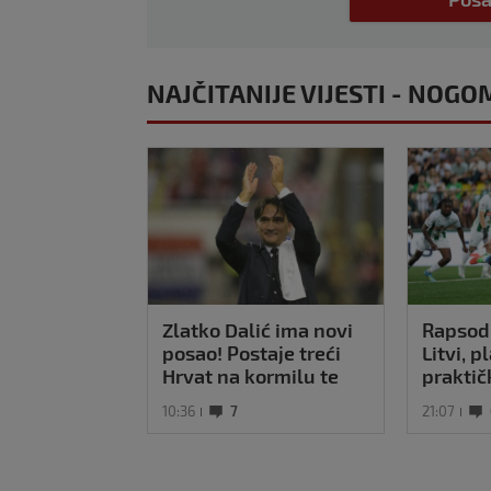
NAJČITANIJE VIJESTI - NOGO
Zlatko Dalić ima novi
Rapsodi
posao! Postaje treći
Litvi, p
Hrvat na kormilu te
praktič
reprezentacije
Majstor
10:36
7
21:07
Pajaziti