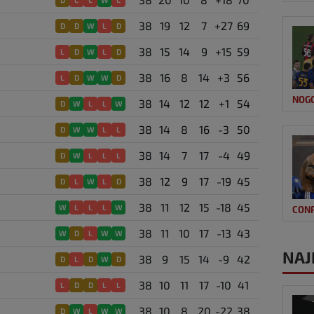
38
19
12
7
+27
69
D
D
W
L
D
38
15
14
9
+15
59
L
D
W
L
D
38
16
8
14
+3
56
L
D
W
W
D
NOG
38
14
12
12
+1
54
D
W
L
L
W
38
14
8
16
-3
50
D
W
W
L
L
38
14
7
17
-4
49
D
W
L
L
L
38
12
9
17
-19
45
D
L
W
L
D
38
11
12
15
-18
45
W
L
L
L
W
CON
38
11
10
17
-13
43
W
D
L
W
W
NAJ
38
9
15
14
-9
42
D
L
D
W
D
38
10
11
17
-10
41
L
D
D
L
L
38
10
8
20
-22
38
D
W
L
W
W