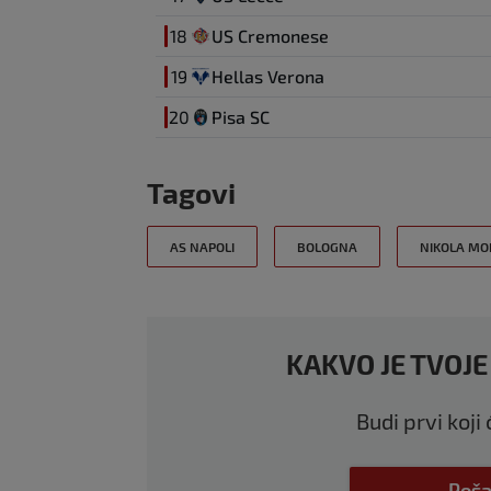
18
US Cremonese
19
Hellas Verona
20
Pisa SC
Tagovi
AS NAPOLI
BOLOGNA
NIKOLA MO
KAKVO JE TVOJE
Budi prvi koji
Poša