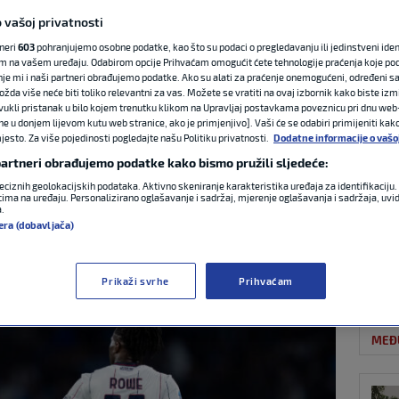
 vašoj privatnosti
tneri
603
pohranjujemo osobne podatke, kao što su podaci o pregledavanju ili jedinstveni identi
NAJ
slavila na
m na vašem uređaju. Odabirom opcije Prihvaćam omogućit ćete tehnologije praćenja koje po
nje mi i naši partneri obrađujemo podatke. Ako su alati za praćenje onemogućeni, određeni sa
ožda više neće biti toliko relevantni za vas. Možete se vratiti na ovaj izbornik kako biste izmi
komplicirala
ovukli pristanak u bilo kojem trenutku klikom na Upravljaj postavkama poveznicu pri dnu web-
ne u donjem lijevom kutu web stranice, ako je primjenjivo]. Vaši će se odabiri primijeniti kak
esto. Za više pojedinosti pogledajte našu Politiku privatnosti.
Dodatne informacije o vašo
k u Ligu prvaka
 partneri obrađujemo podatke kako bismo pružili sljedeće:
eciznih geolokacijskih podataka. Aktivno skeniranje karakteristika uređaja za identifikaciju. 
ima na uređaju. Personalizirano oglašavanje i sadržaj, mjerenje oglašavanja i sadržaja, uvidi
NOG
a.
0 komentara
era (dobavljača)
Prikaži svrhe
Prihvaćam
MEĐ