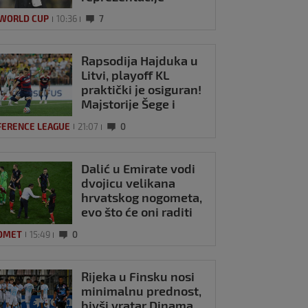
 WORLD CUP
10:36
7
Rapsodija Hajduka u
Litvi, playoff KL
praktički je osiguran!
Majstorije Šege i
Pajazitija
FERENCE LEAGUE
21:07
0
Dalić u Emirate vodi
dvojicu velikana
hrvatskog nogometa,
evo što će oni raditi
OMET
15:49
0
Rijeka u Finsku nosi
minimalnu prednost,
bivši vratar Dinama