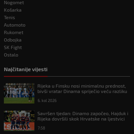
Nogomet
Košarka
Tenis
Automoto
Rukomet
Odbojka
SK Fight
Ostalo
Najčitanije vijesti
Rijeka u Finsku nosi minimalnu prednost,
bivši vratar Dinama spriječio veću razliku
6. kol 2026
Savršen tjedan: Dinamo započeo, Hajduk i
Rijeka dovršili skok Hrvatske na ljestvici
Uefe
7:58