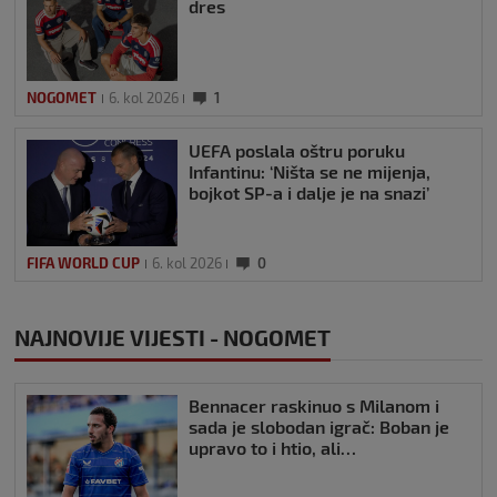
dres
NOGOMET
6. kol 2026
1
UEFA poslala oštru poruku
Infantinu: ‘Ništa se ne mijenja,
bojkot SP-a i dalje je na snazi’
FIFA WORLD CUP
6. kol 2026
0
NAJNOVIJE VIJESTI - NOGOMET
Bennacer raskinuo s Milanom i
sada je slobodan igrač: Boban je
upravo to i htio, ali…