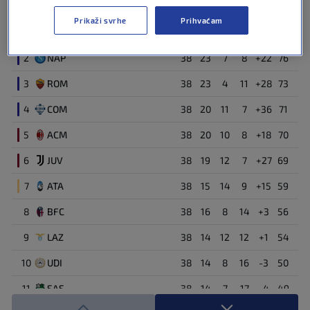
Team
MP
W
D
L
DIF
PT
Prikaži svrhe
Prihvaćam
1
INT
38
27
6
5
+54
87
2
NAP
38
23
7
8
+22
76
3
ROM
38
23
4
11
+28
73
4
COM
38
20
11
7
+36
71
5
ACM
38
20
10
8
+18
70
6
JUV
38
19
12
7
+27
69
7
ATA
38
15
14
9
+15
59
8
BFC
38
16
8
14
+3
56
9
LAZ
38
14
12
12
+1
54
10
UDI
38
14
8
16
-3
50
11
SAS
38
14
7
17
-4
49