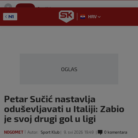
SportKlub
Instaliraj
Sport portal
HRV
GET - On the Google Play
OGLAS
Petar Sučić nastavlja
oduševljavati u Italiji: Zabio
je svoj drugi gol u ligi
NOGOMET
Autor:
Sport Klub
9. svi 2026
19:49
0 komentara