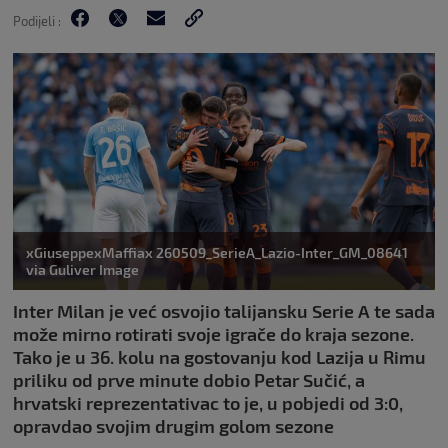
Podijeli :
xGiuseppexMaffiax 260509_SerieA_Lazio-Inter_GM_08641
via Guliver Image
Inter Milan je već osvojio talijansku Serie A te sada
može mirno rotirati svoje igrače do kraja sezone.
Tako je u 36. kolu na gostovanju kod Lazija u Rimu
priliku od prve minute dobio Petar Sučić, a
hrvatski reprezentativac to je, u pobjedi od 3:0,
opravdao svojim drugim golom sezone