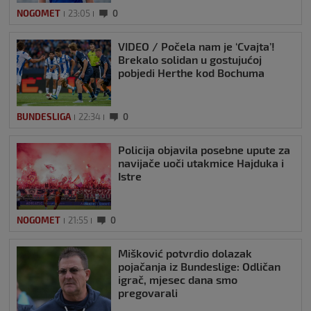
NOGOMET
23:05
0
VIDEO / Počela nam je ‘Cvajta’!
Brekalo solidan u gostujućoj
pobjedi Herthe kod Bochuma
BUNDESLIGA
22:34
0
Policija objavila posebne upute za
navijače uoči utakmice Hajduka i
Istre
NOGOMET
21:55
0
Mišković potvrdio dolazak
pojačanja iz Bundeslige: Odličan
igrač, mjesec dana smo
pregovarali