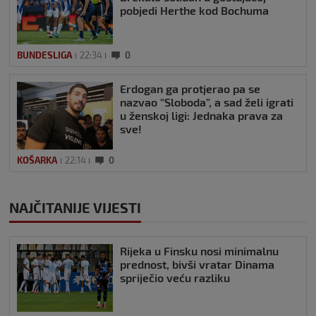
pobjedi Herthe kod Bochuma
BUNDESLIGA
22:34
0
Erdogan ga protjerao pa se
nazvao “Sloboda”, a sad želi igrati
u ženskoj ligi: Jednaka prava za
sve!
KOŠARKA
22:14
0
NAJČITANIJE VIJESTI
Rijeka u Finsku nosi minimalnu
prednost, bivši vratar Dinama
spriječio veću razliku