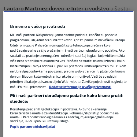
Lautaro Martinez
doveo je
Inter
u vodstvo u šestoj
minuti da bi u 39. minuti Argentinac preuzeo ulogu
asistenta. Njegova lopta pronašla je
Petra Sučića
Brinemo o vašoj privatnosti
koji je zabio za 2:0. Konačnih 3:0 postavio je
Henrikh
Mi i naši partneri
603
pohranjujemo osobne podatke, kao što su podaci o
Mkhitaryan
golom u 76. minuti.
pregledavanju ili jedinstveni identifikatori, i pristupamo im na vašem uređaju.
Odabirom opcije Prihvaćam omogućit ćete tehnologije praćenja koje
Ovaj susret bio je uvertira za finale
Coppa Italije
podržavaju svrhe za čije pružanje mi i naši partneri obrađujemo podatke. Ako
su alati za praćenje onemogućeni, određeni sadržaj i oglasi koje vidite možda
koje će se igrati 13. svibnja na
Olimpicu
u
Rimu
od 21
više neće biti toliko relevantni za vas. Možete se vratiti na ovaj izbornik kako
sat. Podsjećamo, ključni igrač Intera u prolasku u
biste izmijenili svoje odabire ili povukli pristanak u bilo kojem trenutku klikom
na Upravljaj postavkama poveznicu pri dnu web-stranice [ili plutajuće ikone u
finale bio je baš Sučić koji je protiv
Coma
upisao
donjem lijevom kutu web stranice, ako je primjenjivo]. Vaši će se odabiri
dvije asistencije, a zatim i pogodio za pobjedu
primijeniti kako je opisano u dijelu Web-mjesto. Za više pojedinosti pogledajte
Intera.
našu Politiku privatnosti.
Dodatne informacije o vašoj privatnosti
Mi i naši partneri obrađujemo podatke kako bismo pružili
sljedeće:
Korištenje preciznih geolokacijskih podataka. Aktivno skeniranje
Serie A
karakteristika uređaja za identifikaciju. Pohrana i/ili pristup podacima na
uređaju. Personalizirano oglašavanje i sadržaj, mjerenje oglašavanja i
Season 25/26
sadržaja, uvidi u publiku i razvoj usluga.
Popis partnera (dobavljača)