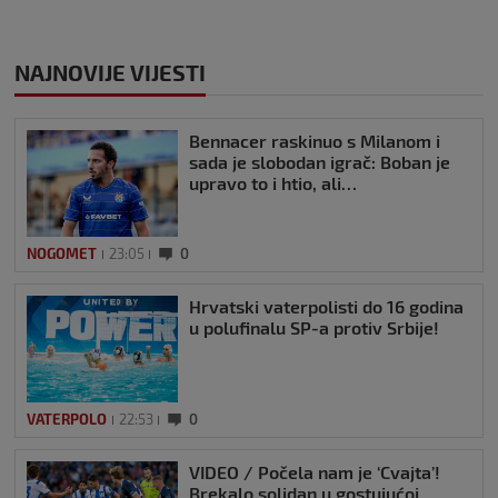
NAJNOVIJE VIJESTI
Bennacer raskinuo s Milanom i
sada je slobodan igrač: Boban je
upravo to i htio, ali…
NOGOMET
23:05
0
Hrvatski vaterpolisti do 16 godina
u polufinalu SP-a protiv Srbije!
VATERPOLO
22:53
0
VIDEO / Počela nam je ‘Cvajta’!
Brekalo solidan u gostujućoj