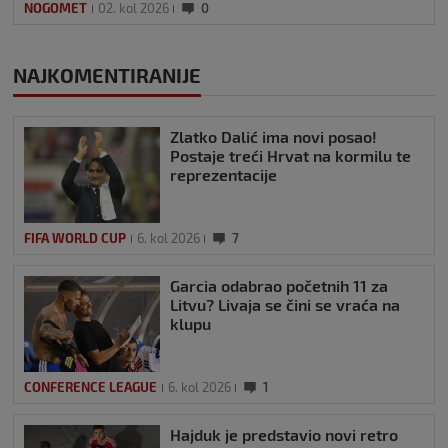
NOGOMET
02. kol 2026
0
NAJKOMENTIRANIJE
Zlatko Dalić ima novi posao!
Postaje treći Hrvat na kormilu te
reprezentacije
FIFA WORLD CUP
6. kol 2026
7
Garcia odabrao početnih 11 za
Litvu? Livaja se čini se vraća na
klupu
CONFERENCE LEAGUE
6. kol 2026
1
Hajduk je predstavio novi retro