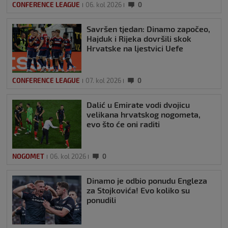
CONFERENCE LEAGUE
06. kol 2026
0
Savršen tjedan: Dinamo započeo,
Hajduk i Rijeka dovršili skok
Hrvatske na ljestvici Uefe
CONFERENCE LEAGUE
07. kol 2026
0
Dalić u Emirate vodi dvojicu
velikana hrvatskog nogometa,
evo što će oni raditi
NOGOMET
06. kol 2026
0
Dinamo je odbio ponudu Engleza
za Stojkovića! Evo koliko su
ponudili