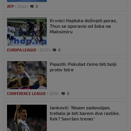
ATP
23:42
0
Krvnici Hajduka doživjeli poraz,
Thun se oporavio od šoka na
Maksimiru
EUROPA LEAGUE
23:37
0
Pajaziti: Pokušat ćemo biti bolji
protiv Istre
CONFERENCE LEAGUE
23:15
0
Janković: ‘Nisam zadovoljan,
trebalo je biti barem dva razlike.
Kek? Savršen trener’