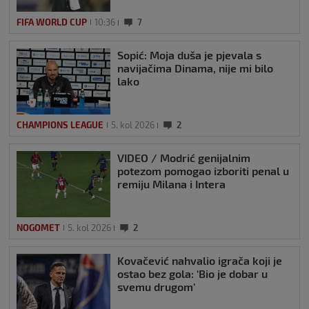
FIFA WORLD CUP
10:36
7
Sopić: Moja duša je pjevala s
navijačima Dinama, nije mi bilo
lako
CHAMPIONS LEAGUE
5. kol 2026
2
VIDEO / Modrić genijalnim
potezom pomogao izboriti penal u
remiju Milana i Intera
NOGOMET
5. kol 2026
2
Kovačević nahvalio igrača koji je
ostao bez gola: ‘Bio je dobar u
svemu drugom’