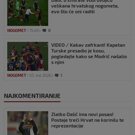
velikana hrvatskog nogometa,
evo što će oni raditi
NOGOMET
15:49
0
VIDEO / Kakav zafrkant! Kapetan
Turske presadio je kosu,
pogledajte kako se Modrić našalio
s njim
NOGOMET
05. kol 2026
1
NAJKOMENTIRANIJE
Zlatko Dalić ima novi posao!
Postaje treći Hrvat na kormilu te
reprezentacije