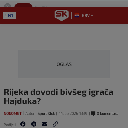
SportKlub
Instaliraj
Sport portal
HRV
GET - On the Google Play
OGLAS
Rijeka dovodi bivšeg igrača
Hajduka?
NOGOMET
Autor:
Sport Klub
14. lip 2026
13:19
0 komentara
Podijeli :