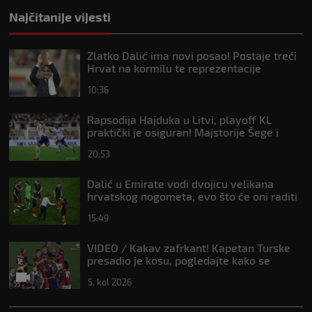
Najčitanije vijesti
Zlatko Dalić ima novi posao! Postaje treći
Hrvat na kormilu te reprezentacije
10:36
Rapsodija Hajduka u Litvi, playoff KL
praktički je osiguran! Majstorije Šege i
Pajazitija
20:53
Dalić u Emirate vodi dvojicu velikana
hrvatskog nogometa, evo što će oni raditi
15:49
VIDEO / Kakav zafrkant! Kapetan Turske
presadio je kosu, pogledajte kako se
Modrić našalio s njim
5. kol 2026