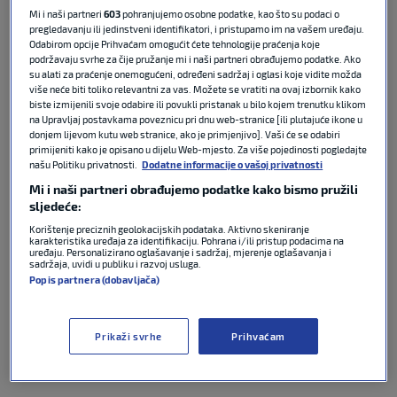
potvrđen.
Mi i naši partneri
603
pohranjujemo osobne podatke, kao što su podaci o
pregledavanju ili jedinstveni identifikatori, i pristupamo im na vašem uređaju.
Odabirom opcije Prihvaćam omogućit ćete tehnologije praćenja koje
Za novog igrača klub s Kvarnera isplatit će odštetu
podržavaju svrhe za čije pružanje mi i naši partneri obrađujemo podatke. Ako
od 300 tisuća eura, plus postotak od idućeg
su alati za praćenje onemogućeni, određeni sadržaj i oglasi koje vidite možda
više neće biti toliko relevantni za vas. Možete se vratiti na ovaj izbornik kako
transfera koji pripada Belupu.
biste izmijenili svoje odabire ili povukli pristanak u bilo kojem trenutku klikom
na Upravljaj postavkama poveznicu pri dnu web-stranice [ili plutajuće ikone u
donjem lijevom kutu web stranice, ako je primjenjivo]. Vaši će se odabiri
Ćubelić je u Koprivnicu stigao u ljeto 2024. godine iz
primijeniti kako je opisano u dijelu Web-mjesto. Za više pojedinosti pogledajte
Hajduka
, a prošle sezone skupio je 38 nastupa, više
našu Politiku privatnosti.
Dodatne informacije o vašoj privatnosti
od bilo kojeg igrača Belupa.
Mi i naši partneri obrađujemo podatke kako bismo pružili
sljedeće:
Prema Transfermarktu vrijedi 550 tisuća eura.
Korištenje preciznih geolokacijskih podataka. Aktivno skeniranje
karakteristika uređaja za identifikaciju. Pohrana i/ili pristup podacima na
uređaju. Personalizirano oglašavanje i sadržaj, mjerenje oglašavanja i
sadržaja, uvidi u publiku i razvoj usluga.
Tagovi
Popis partnera (dobavljača)
HNK HAJDUK SPLIT
HNK RIJEKA
IVAN ĆUBELIĆ
Prikaži svrhe
Prihvaćam
SHNL