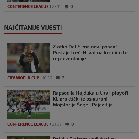
CONFERENCE LEAGUE
23:11
0
NAJČITANIJE VIJESTI
Zlatko Dalić ima novi posao!
Postaje treći Hrvat na kormilu te
reprezentacije
FIFA WORLD CUP
10:36
7
Rapsodija Hajduka u Litvi, playoff
KL praktički je osiguran!
Majstorije Šege i Pajazitija
CONFERENCE LEAGUE
21:07
0
Dalić u Emirate vodi dvojicu