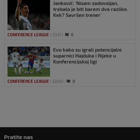
Janković: ‘Nisam zadovoljan,
trebalo je biti barem dva razlike.
Kek? Savršen trener’
CONFERENCE LEAGUE
23:11
0
Evo kako su igrali potencijalni
suparnici Hajduka i Rijeke u
Konferencijskoj ligi
CONFERENCE LEAGUE
22:54
0
Pratite nas